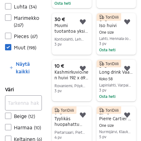
Osta heti
Luhta
(
34
)
Siirry ilmoitukseen
Marimekko
ToriDiili
30 €
8 €
Lisää suosikiksi.
Lisä
(
267
)
Muumi
Iso huivi
tuotantoa yksi
One size
Pieces
(
67
)
koko
Lahti, Hennala-Jokimaa, Päijät-Häme
Kontiolahti, Lehmo, Pohjois-Karjala
3 pv
3 pv
Muut
(
198
)
Osta heti
Siirry ilmoitukseen
Siirry ilmoitukseen
Näytä
ToriDiili
10 €
5 €
kaikki
Lisää suosikiksi.
Lisä
Kashmirkuvioine
Long drink Vaaleanpunainen hattu
n huivi 192 x 69
Koko 58
cm
Lapinlahti, Varpaisjärvi Keskus, Pohjois-Savo
Rovaniemi, Pöykkölä, Lappi
Väri
3 pv
3 pv
Osta heti
Siirry ilmoitukseen
Siirry ilmoitukseen
ToriDiili
ToriDiili
9 €
27 €
Beige
(
12
)
Lisää suosikiksi.
Lisä
Tyylikäs
Pierre Cartier huivi vintage
huopahattu
One size
Harmaa
(
10
)
MARY PIHLAVA,
Nurmijärvi, Klaukkala, Uusimaa
Pietarsaari, Pietarsaari Keskus, Pohjanmaa
57, uusi kaunis
5 pv
4 pv
Keltainen
(
6
)