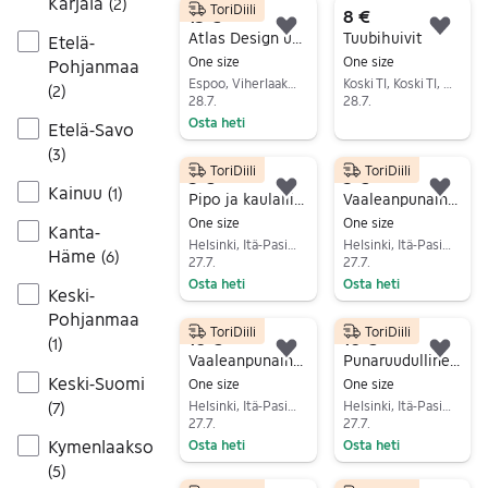
Karjala
(
2
)
ToriDiili
15 €
8 €
Lisää suosikiksi.
Lisä
Atlas Design unisex silkkihuivi, UUSI
Tuubihuivit
Etelä-
One size
One size
Pohjanmaa
Espoo, Viherlaakso, Uusimaa
Koski Tl, Koski Tl, Varsinais-Suomi
(
2
)
28.7.
28.7.
Osta heti
Siirry ilmoitukseen
Etelä-Savo
Siirry ilmoitukseen
(
3
)
ToriDiili
ToriDiili
5 €
5 €
Kainuu
(
1
)
Lisää suosikiksi.
Lisä
Pipo ja kaulaliina liila yht 5e
Vaaleanpunainen reikäpitsikaulaliina
One size
One size
Kanta-
Helsinki, Itä-Pasila, Uusimaa
Helsinki, Itä-Pasila, Uusimaa
Häme
(
6
)
27.7.
27.7.
Osta heti
Osta heti
Keski-
Siirry ilmoitukseen
Siirry ilmoitukseen
Pohjanmaa
ToriDiili
ToriDiili
10 €
10 €
(
1
)
Lisää suosikiksi.
Lisä
Vaaleanpunainen pitsipashmina, uusi
Punaruudullinen kaulaliina, uusi
Keski-Suomi
One size
One size
Helsinki, Itä-Pasila, Uusimaa
Helsinki, Itä-Pasila, Uusimaa
(
7
)
27.7.
27.7.
Kymenlaakso
Osta heti
Osta heti
Siirry ilmoitukseen
Siirry ilmoitukseen
(
5
)