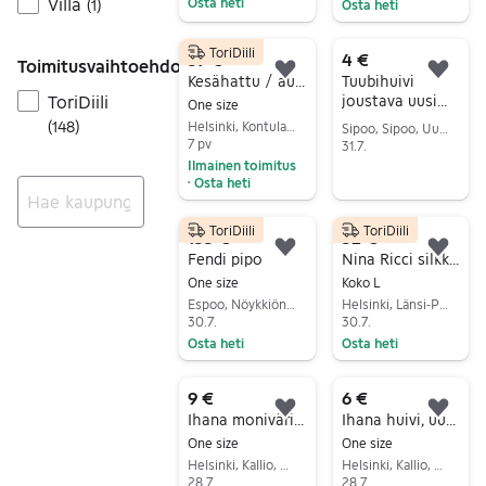
Villa
Osta heti
(
1
)
Osta heti
Siirry ilmoitukseen
Siirry ilmoitukseen
ToriDiili
39 €
4 €
Toimitusvaihtoehdot
Lisää suosikiksi.
Lisä
Kesähattu / aurinkohattu
Tuubihuivi
joustava uusi
ToriDiili
One size
naiselle/
(
148
)
Helsinki, Kontula - Vesala, Uusimaa
Sipoo, Sipoo, Uusimaa
miehelle
7 pv
31.7.
Ilmainen toimitus
Siirry ilmoitukseen
Osta heti
•
Siirry ilmoitukseen
ToriDiili
ToriDiili
135 €
52 €
Ei tuloksia
Lisää suosikiksi.
Lisä
Fendi pipo
Nina Ricci silkkihuivi
One size
Koko L
Espoo, Nöykkiönpuro, Uusimaa
Helsinki, Länsi-Pasila, Uusimaa
30.7.
30.7.
Osta heti
Osta heti
Siirry ilmoitukseen
Siirry ilmoitukseen
9 €
6 €
Lisää suosikiksi.
Lisä
Ihana monivärinen huivi, uudenveroinen kunto
Ihana huivi, uudenveroinen kunto
One size
One size
Helsinki, Kallio, Uusimaa
Helsinki, Kallio, Uusimaa
28.7.
28.7.