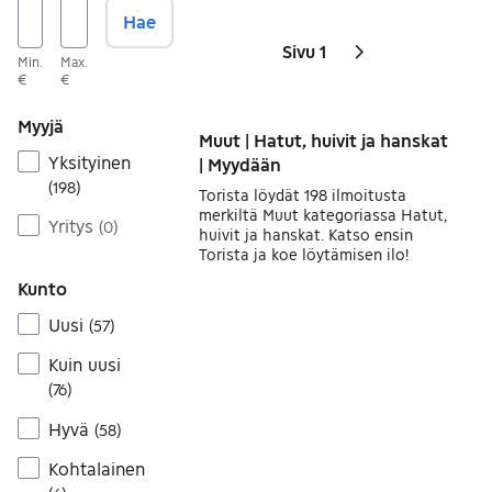
Hae
Sivu 1
Sivut
Seuraava sivu
kuvake
,
Min.
Max.
€
€
Myyjä
Muut | Hatut, huivit ja hanskat
Yksityinen
| Myydään
(
198
)
Torista löydät 198 ilmoitusta
merkiltä Muut kategoriassa Hatut,
Yritys
(
0
)
huivit ja hanskat. Katso ensin
Torista ja koe löytämisen ilo!
Kunto
Uusi
(
57
)
Kuin uusi
(
76
)
Hyvä
(
58
)
Kohtalainen