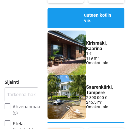
Siirry ilmoitukseen
Siirry ilmoitukseen
Sijainti
Ahvenanmaa
(
0
)
Etelä-