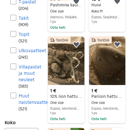
T-paidat
Lisää suosikiksi.
Lisä
Pashmina kaulahuivi / hartiahuivi
Huivi
(
204
)
One size
Koko M
Joensuu, Noljakka, Pohjois-Karjala
Espoo, Sepänkylä-Kuurinniitty, Uusimaa
Takit
1 pv
1 pv
(
909
)
Osta heti
Siirry ilmoitukseen
Topit
Siirry ilmoitukseen
ToriDiili
ToriDiili
(
321
)
Lisää suosikiksi.
Lisä
Ulkovaatteet
(
245
)
Villapaidat
ja muut
neuleet
(
385
)
1 €
1 €
Muut
10% lion hattu pehmeä siisti ehjä laatu brandi näyttävä
Pariisin hattu pehmeä siisti ehjä laatu brandi näyttävä
naistenvaatteet
One size
One size
(
321
)
Espoo, Westend, Uusimaa
Espoo, Westend, Uusimaa
1 pv
1 pv
Osta heti
Osta heti
Koko
Siirry ilmoitukseen
Siirry ilmoitukseen