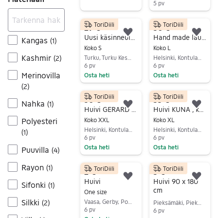
5 pv
Siirry ilmoitukseen
ToriDiili
ToriDiili
29 €
50 €
Lisää suosikiksi.
Lisä
Uusi käsinneulottu ihana pipo villaa 75% keltainen
Hand made laukku, huivi, hattu
Kangas
(
1
)
Koko S
Koko L
Kashmir
Turku, Turku Keskus, Varsinais-Suomi
Helsinki, Kontula - Vesala, Uusimaa
(
2
)
6 pv
6 pv
Merinovilla
Osta heti
Osta heti
(
2
)
Siirry ilmoitukseen
Siirry ilmoitukseen
ToriDiili
ToriDiili
30 €
55 €
Nahka
(
1
)
Lisää suosikiksi.
Lisä
Huivi GERARD DAREL .Kuin uusi .
Huivi KUNA , koko XL , 100% Baby Alpaca . Kuin uusi .
Koko XXL
Koko XL
Polyesteri
Helsinki, Kontula - Vesala, Uusimaa
Helsinki, Kontula - Vesala, Uusimaa
(
1
)
6 pv
6 pv
Osta heti
Osta heti
Puuvilla
(
4
)
Siirry ilmoitukseen
Siirry ilmoitukseen
Rayon
(
1
)
ToriDiili
ToriDiili
2 €
5 €
Lisää suosikiksi.
Lisä
Huivi
Huivi 90 x 180
Sifonki
(
1
)
cm
One size
Silkki
Vaasa, Gerby, Pohjanmaa
(
2
)
Pieksämäki, Pieksämäki Keskus, Etelä-Savo
6 pv
6 pv