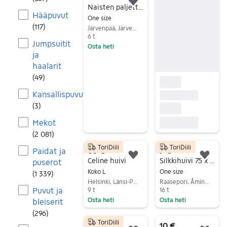
Lisää suosikiksi.
Naisten paljettipipo
Hääpuvut
One size
(
117
)
Järvenpää, Järvenpää Keskus, Uusimaa
6 t
Jumpsuitit
Osta heti
ja
Siirry ilmoitukseen
haalarit
(
49
)
Kansallispuvut
(
3
)
Mekot
(
2 081
)
ToriDiili
ToriDiili
60 €
7 €
Paidat ja
Lisää suosikiksi.
Lisä
Celine huivi
Silkkihuivi 75 x 80 cm
puserot
Koko L
One size
(
1 339
)
Helsinki, Länsi-Pasila, Uusimaa
Raasepori, Åminnefors, Uusimaa
Puvut ja
9 t
16 t
Osta heti
Osta heti
bleiserit
Siirry ilmoitukseen
Siirry ilmoitukseen
(
296
)
ToriDiili
30 €
10 €