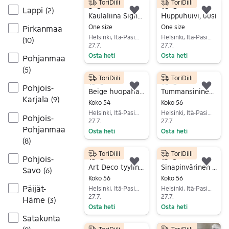
ToriDiili
ToriDiili
5 €
10 €
Lappi
(
2
)
Lisää suosikiksi.
Lisä
Kaulaliina Signature Experience
Huppuhuivi, uusi
One size
One size
Pirkanmaa
Helsinki, Itä-Pasila, Uusimaa
Helsinki, Itä-Pasila, Uusimaa
(
10
)
27.7.
27.7.
Osta heti
Osta heti
Pohjanmaa
Siirry ilmoitukseen
Siirry ilmoitukseen
(
5
)
ToriDiili
ToriDiili
15 €
10 €
Pohjois-
Lisää suosikiksi.
Lisä
Beige huopahattu
Tummansininen huopahattu
Karjala
(
9
)
Koko 54
Koko 56
Helsinki, Itä-Pasila, Uusimaa
Helsinki, Itä-Pasila, Uusimaa
Pohjois-
27.7.
27.7.
Pohjanmaa
Osta heti
Osta heti
(
8
)
Siirry ilmoitukseen
Siirry ilmoitukseen
ToriDiili
ToriDiili
15 €
15 €
Pohjois-
Lisää suosikiksi.
Lisä
Art Deco tyylinen hattu, uusi
Sinapinvärinen huopalippis, uusi
Savo
(
6
)
Koko 56
Koko 56
Päijät-
Helsinki, Itä-Pasila, Uusimaa
Helsinki, Itä-Pasila, Uusimaa
27.7.
27.7.
Häme
(
3
)
Osta heti
Osta heti
Satakunta
Siirry ilmoitukseen
Siirry ilmoitukseen
ToriDiili
ToriDiili