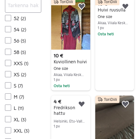
ToriDiili
ToriDiili
10 €
Lisää suosikiksi.
Lisä
Huivi ruusulla
One size
52
(
2
)
Akaa, Viiala Keskus, Pirkanmaa
1 pv
54
(
2
)
Osta heti
56
(
5
)
Siirry ilmoitukseen
58
(
5
)
10 €
Kuviollinen huivi
XXS
(
1
)
One size
XS
(
2
)
Akaa, Viiala Keskus, Pirkanmaa
1 pv
S
(
7
)
Osta heti
Siirry ilmoitukseen
M
(
7
)
ToriDiili
4 €
Lisää suosikiksi.
Lisä
Fredrikson
L
(
11
)
hattu
XL
(
3
)
Helsinki, Etu-Vallila - Alppila, Uusimaa
1 pv
XXL
(
3
)
Siirry ilmoitukseen