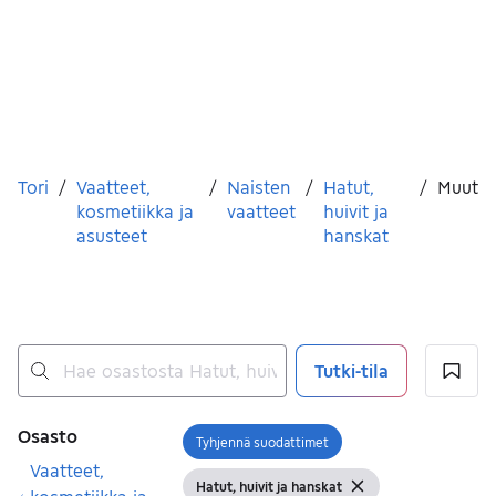
Olet tässä
Tori
/
Vaatteet,
/
Naisten
/
Hatut,
/
Muut
kosmetiikka ja
vaatteet
huivit ja
asusteet
hanskat
Tutki-tila
Ei tuloksia
Suodattimet
Osasto
Tyhjennä suodattimet
Avaa suodatin
Vaatteet,
Hatut, huivit ja hanskat
Näytä suodattimet