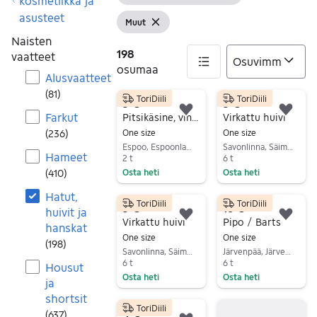
Tyhjennä suodati
kosmetiikka ja
asusteet
Muut
Näytä suodattimet
Tyhjennä suodatin
Naisten
198
vaatteet
osumaa
Alusvaatteet
(
81
)
ToriDiili
ToriDiili
198 tulos(ta)
3 €
3 €
Lisää suosikiksi.
Lisä
Farkut
Pitsikäsine, vintage, virkattu
Virkattu huivi
(
236
)
One size
One size
Espoo, Espoonlahti, Uusimaa
Savonlinna, Säimen, Etelä-Savo
Hameet
2 t
6 t
(
410
)
Osta heti
Osta heti
Siirry ilmoitukseen
Siirry ilmoitukseen
Hatut,
ToriDiili
ToriDiili
3 €
16 €
huivit ja
Lisää suosikiksi.
Lisä
Virkattu huivi
Pipo / Barts
hanskat
One size
One size
(
198
)
Savonlinna, Säimen, Etelä-Savo
Järvenpää, Järvenpää Keskus, Uusimaa
6 t
6 t
Housut
Osta heti
Osta heti
ja
Siirry ilmoitukseen
Siirry ilmoitukseen
shortsit
ToriDiili
4 €
(
637
)