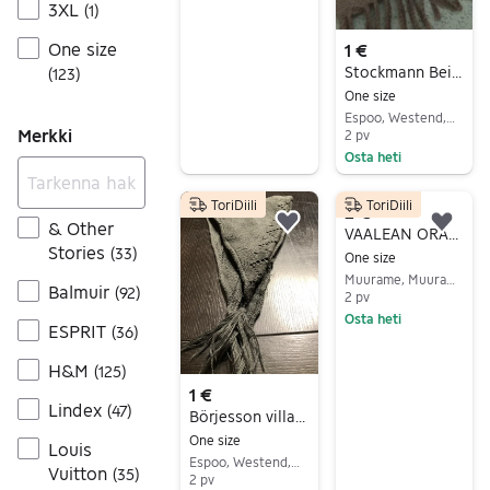
3XL
(
1
)
One size
1 €
Stockmann Beige huivi One Big Size aikuinen uusi siisti ehjä laatu brandi
(
123
)
One size
Espoo, Westend, Uusimaa
Merkki
2 pv
Osta heti
Siirry ilmoitukseen
ToriDiili
ToriDiili
2 €
& Other
Lisää suosikiksi.
Lisä
VAALEAN ORANSSI HUIVI
Stories
(
33
)
One size
Muurame, Muurame Keskus, Keski-Suomi
Balmuir
(
92
)
2 pv
Osta heti
ESPRIT
(
36
)
Siirry ilmoitukseen
H&M
(
125
)
1 €
Lindex
(
47
)
Börjesson villa huivi kolmio siisti ehjä brandi laatu upea
One size
Louis
Espoo, Westend, Uusimaa
Vuitton
(
35
)
2 pv