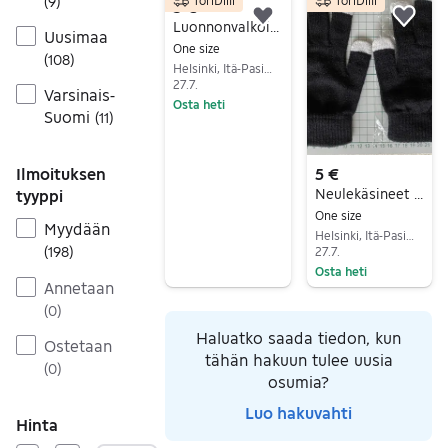
(
9
)
5 €
Lisää suosikiksi.
Lisä
Luonnonvalkoinen pipo, uusi
Uusimaa
One size
(
108
)
Helsinki, Itä-Pasila, Uusimaa
27.7.
Varsinais-
Osta heti
Suomi
(
11
)
Siirry ilmoitukseen
5 €
Ilmoituksen
Neulekäsineet naisten, touch screen, uusi
tyyppi
One size
Myydään
Helsinki, Itä-Pasila, Uusimaa
(
198
)
27.7.
Osta heti
Annetaan
Siirry ilmoitukseen
(
0
)
Haluatko saada tiedon, kun
Ostetaan
tähän hakuun tulee uusia
(
0
)
osumia?
Luo hakuvahti
Hinta