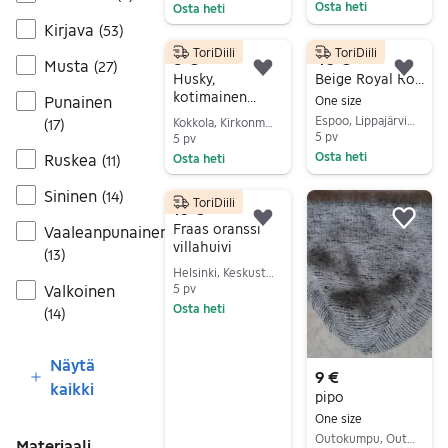
lila
Osta heti
Osta heti
Kirjava
(
53
)
Siirry ilmoitukseen
Siirry ilmoitukseen
ToriDiili
ToriDiili
8 €
40 €
Musta
(
27
)
Lisää suosikiksi.
Lisä
Husky,
Beige Royal Rossi kashmir kaulaliina
kotimainen
Punainen
One size
panta
Espoo, Lippajärvi-Järvenperä, Uusimaa
Kokkola, Kirkonmäki-Isokylä, Keski-Pohjanmaa
(
17
)
5 pv
5 pv
Osta heti
Ruskea
Osta heti
(
11
)
Siirry ilmoitukseen
Siirry ilmoitukseen
Sininen
(
14
)
ToriDiili
10 €
Lisää suosikiksi.
Lisä
Fraas oranssi
Vaaleanpunainen
villahuivi
(
13
)
Helsinki, Keskusta - Etu-Töölö, Uusimaa
Valkoinen
5 pv
Osta heti
(
14
)
Siirry ilmoitukseen
Näytä
9 €
kaikki
pipo
One size
Outokumpu, Outokumpu Keskus, Pohjois-Karjala
Materiaali