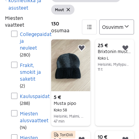
Tyhjennä s
kosmetiikka ja
asusteet
Muut
Näytä suodattimet
Tyhjennä suodatin
Miesten
130
vaatteet
osumaa
Collegepaidat
ja
130 tulos(ta)
25 €
neuleet
Lisää suosikiksi.
Lisä
Brixtonin musta hattu, koko L
(
280
)
Koko L
Frakit,
Helsinki, Myllypuro, Uusimaa
11 t
smokit ja
Siirry ilmoitukseen
saketit
(
2
)
Kauluspaidat
5 €
(
288
)
Musta pipo
Koko 58
Miesten
Helsinki, Malmi, Uusimaa
alusvaatteet
47 min
(
14
)
Siirry ilmoitukseen
ToriDiili
5 €
10 €
Miesten