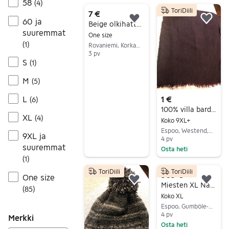
Siirry ilmoitukseen
58
(
4
)
ToriDiili
7 €
60 ja
Lisää suosikiksi.
Lisä
Beige olkihattu one size
suuremmat
One size
(
1
)
Rovaniemi, Korkalovaara, Lappi
3 pv
S
(
1
)
Siirry ilmoitukseen
M
(
5
)
L
1 €
(
6
)
100% villa bardo huivi pehmeä lämmintä siisti ehjä laatu brandi näyttävä
XL
(
4
)
Koko 9XL+
Espoo, Westend, Uusimaa
9XL ja
4 pv
suuremmat
Osta heti
(
1
)
Siirry ilmoitukseen
ToriDiili
ToriDiili
305 €
One size
Lisää suosikiksi.
Lisä
Miesten XL Napakettua turkishattu nahkareunuksella
(
85
)
Koko XL
Espoo, Gumböle-Karhusuo, Uusimaa
4 pv
Merkki
Osta heti