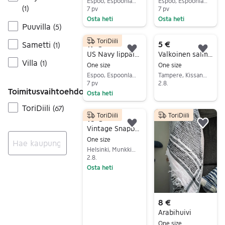
Espoo, Espoonlahti, Uusimaa
Espoo, Espoonlahti, Uusimaa
(
1
)
7 pv
7 pv
Osta heti
Osta heti
Puuvilla
(
5
)
Siirry ilmoitukseen
Siirry ilmoitukseen
ToriDiili
19 €
5 €
Sametti
(
1
)
Lisää suosikiksi.
Lisä
US Navy lippalakki
Valkoinen salmiakkikuviolla oleva lippis
Villa
(
1
)
One size
One size
Espoo, Espoonlahti, Uusimaa
Tampere, Kissanmaa, Pirkanmaa
7 pv
2.8.
Toimitusvaihtoehdot
Osta heti
Siirry ilmoitukseen
Siirry ilmoitukseen
ToriDiili
(
67
)
ToriDiili
ToriDiili
10 €
Lisää suosikiksi.
Lisä
Vintage Snapback
One size
Helsinki, Munkkiniemi, Uusimaa
2.8.
Ei tuloksia
Osta heti
Siirry ilmoitukseen
8 €
Arabihuivi
One size