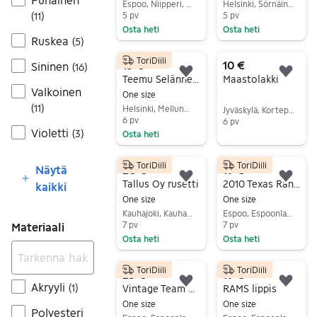
Espoo, Niipperi, Uusimaa
Helsinki, Sörnäinen, Uusimaa
(
11
)
5 pv
5 pv
Osta heti
Osta heti
Ruskea
(
5
)
Siirry ilmoitukseen
Siirry ilmoitukseen
ToriDiili
15 €
10 €
Sininen
(
16
)
Lisää suosikiksi.
Lisä
Teemu Selänne lippis
Maastolakki
Valkoinen
One size
(
11
)
Helsinki, Mellunmäki, Uusimaa
Jyväskylä, Kortepohja, Keski-Suomi
6 pv
6 pv
Violetti
(
3
)
Osta heti
Siirry ilmoitukseen
Siirry ilmoitukseen
ToriDiili
ToriDiili
20 €
19 €
Näytä
Lisää suosikiksi.
Lisä
Tallus Oy rusetti
2010 Texas Rangersin lippalakki
kaikki
One size
One size
Kauhajoki, Kauhajoki Keskus, Etelä-Pohjanmaa
Espoo, Espoonlahti, Uusimaa
7 pv
7 pv
Materiaali
Osta heti
Osta heti
Siirry ilmoitukseen
Siirry ilmoitukseen
ToriDiili
ToriDiili
25 €
19 €
Akryyli
Lisää suosikiksi.
Lisä
(
1
)
Vintage Team USA Olympics lippis
RAMS lippis
One size
One size
Polyesteri