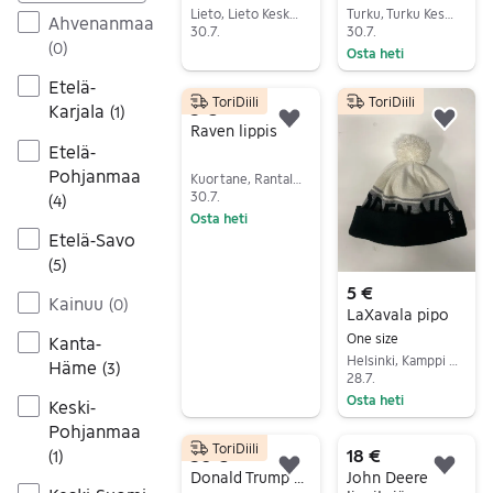
Lieto, Lieto Keskus, Varsinais-Suomi
Turku, Turku Keskus, Varsinais-Suomi
Ahvenanmaa
30.7.
30.7.
(
0
)
Osta heti
Siirry ilmoitukseen
Siirry ilmoitukseen
Etelä-
ToriDiili
ToriDiili
5 €
Karjala
(
1
)
Lisää suosikiksi.
Lisä
Raven lippis
Etelä-
Pohjanmaa
Kuortane, Rantala, Etelä-Pohjanmaa
30.7.
(
4
)
Osta heti
Etelä-Savo
Siirry ilmoitukseen
(
5
)
5 €
Kainuu
(
0
)
LaXavala pipo
One size
Kanta-
Helsinki, Kamppi - Ruoholahti, Uusimaa
Häme
(
3
)
28.7.
Osta heti
Keski-
Siirry ilmoitukseen
Pohjanmaa
ToriDiili
50 €
18 €
(
1
)
Lisää suosikiksi.
Lisä
Donald Trump bucket hat hellehattu
John Deere