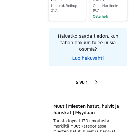
Helsinki, Roihupellon teollisuusalue, Uusimaa
Oulu, Martinniemi, Pohjois-Pohjanmaa
21.7.
19.7.
Osta heti
Siirry ilmoitukseen
Siirry ilmoitukseen
Haluatko saada tiedon, kun
tähän hakuun tulee uusia
osumia?
Luo hakuvahti
Sivu 1
Sivut
Seuraava sivu
kuvake
,
Muut | Miesten hatut, huivit ja
hanskat | Myydään
Torista löydät 130 ilmoitusta
merkiltä Muut kategoriassa
Miesten hatut, huivit ja hanskat.