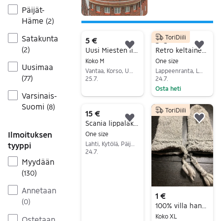
Päijät-
Häme
(
2
)
Satakunta
ToriDiili
5 €
5 €
Lisää suosikiksi.
Lisä
(
2
)
Uusi Miesten lippis.Bronx.
Retro keltainen Drillco PJM pipo
Koko M
One size
Uusimaa
Vantaa, Korso, Uusimaa
Lappeenranta, Lappeenranta keskus, Etelä-Karjala
(
77
)
25.7.
24.7.
Osta heti
Siirry ilmoitukseen
Varsinais-
Siirry ilmoitukseen
Suomi
(
8
)
ToriDiili
15 €
Lisää suosikiksi.
Lisä
Scania lippalakki kuorman kuningas
Ilmoituksen
One size
Lahti, Kytölä, Päijät-Häme
tyyppi
24.7.
Myydään
Siirry ilmoitukseen
(
130
)
Annetaan
1 €
(
0
)
100% villa hanskat XL-koko harmaa laatu brandi siisti ehjä upea
Koko XL
Ostetaan