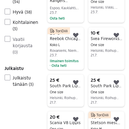
Rangers
(
34
)
One size
kaulahuivi
Helsinki, Viikki, Uusimaa
Espoo, Kauklahti, Uusimaa
Hyvä
(
38
)
23.7.
23.7.
Osta heti
Siirry ilmoitukseen
Kohtalainen
Siirry ilmoitukseen
(
3
)
ToriDiili
20 €
10 €
Lisää suosikiksi.
Lisä
Reebok Chicago Blackhawks NHL Lippis
Svea Fireworks Lippis
Vaatii
korjausta
Koko L
One size
Rovaniemi, Niemelänkangas-Korvanniemi, Lappi
Helsinki, Roihupellon teollisuusalue, Uusimaa
(
0
)
23.7.
21.7.
Ilmainen toimitus
Siirry ilmoitukseen
Osta heti
•
Julkaistu
Siirry ilmoitukseen
Julkaistu
25 €
25 €
tänään
(
3
)
Lisää suosikiksi.
Lisä
South Park Lippis
South Park Lippis
One size
One size
Helsinki, Roihupellon teollisuusalue, Uusimaa
Helsinki, Roihupellon teollisuusalue, Uusimaa
21.7.
21.7.
Siirry ilmoitukseen
Siirry ilmoitukseen
ToriDiili
20 €
40 €
Lisää suosikiksi.
Lisä
Scania V8 Lippis
Stetson miesten hattu musta M
One size
Koko M