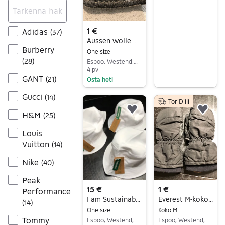
Siirry ilmoitukseen
1 €
Adidas
(
37
)
Aussen wolle Villa pippo pehmeä lämmintä siisti ehjä laatu brandi näyttävä
Burberry
One size
(
28
)
Espoo, Westend, Uusimaa
4 pv
GANT
(
21
)
Osta heti
Siirry ilmoitukseen
Gucci
(
14
)
ToriDiili
H&M
Lisää suosikiksi.
Lisä
(
25
)
Louis
Vuitton
(
14
)
Nike
(
40
)
Peak
15 €
1 €
Performance
I am Sustainable 3kpl hattu setti valkoiset uudenveroiset siistit ehjät laatu
Everest M-koko hanskat siisti ehjät laatu brandi upeat
(
14
)
One size
Koko M
Tommy
Espoo, Westend, Uusimaa
Espoo, Westend, Uusimaa