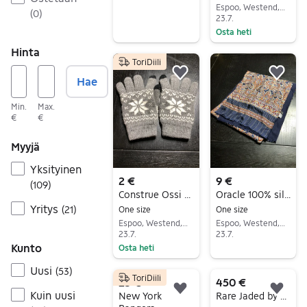
Espoo, Westend, Uusimaa
(
0
)
23.7.
Osta heti
Siirry ilmoitukseen
Hinta
ToriDiili
Lisää suosikiksi.
Lisä
Hae
Min.
Max.
€
€
Myyjä
Yksityinen
2 €
9 €
(
109
)
Construe Ossi Villa One Size hanskat talvi laatu brandi siisti ehjä upea
Oracle 100% silkki Italia uudenveroinen siisti ehjä laatu brandi
Yritys
(
21
)
One size
One size
Espoo, Westend, Uusimaa
Espoo, Westend, Uusimaa
23.7.
23.7.
Kunto
Osta heti
Siirry ilmoitukseen
Siirry ilmoitukseen
Uusi
(
53
)
ToriDiili
25 €
450 €
Kuin uusi
Lisää suosikiksi.
Lisä
New York
Rare Jaded by Knight Hollywood Lippis Unique Mint