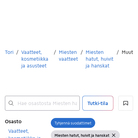
Olet tässä
Tori
/
Vaatteet,
/
Miesten
/
Miesten
/
Muut
kosmetiikka
vaatteet
hatut, huivit
ja asusteet
ja hanskat
Tutki-tila
Ei tuloksia
Suodattimet
Osasto
Tyhjennä suodattimet
Avaa suodatin
Vaatteet,
Miesten hatut, huivit ja hanskat
Näytä suodattimet