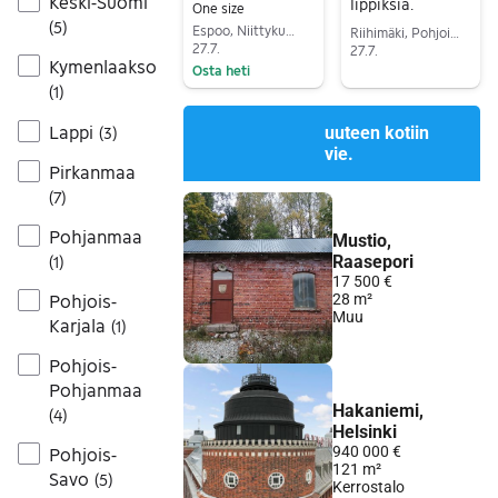
Keski-Suomi
lippiksiä.
One size
(
5
)
Espoo, Niittykumpu, Uusimaa
Riihimäki, Pohjois-Riihimäki, Kanta-Häme
27.7.
27.7.
Kymenlaakso
Osta heti
Siirry ilmoitukseen
(
1
)
Siirry ilmoitukseen
Lappi
(
3
)
Pirkanmaa
(
7
)
Pohjanmaa
(
1
)
Pohjois-
Karjala
(
1
)
Pohjois-
Pohjanmaa
(
4
)
Pohjois-
Savo
(
5
)