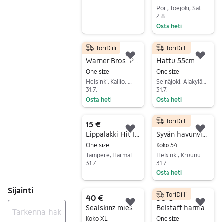
Pori, Toejoki, Satakunta
2.8.
Osta heti
Siirry ilmoitukseen
ToriDiili
ToriDiili
2 €
4 €
Lisää suosikiksi.
Lisä
Warner Bros. Pipo
Hattu 55cm
One size
One size
Helsinki, Kallio, Uusimaa
Seinäjoki, Alakylä-Jouppi, Etelä-Pohjanmaa
31.7.
31.7.
Osta heti
Osta heti
Siirry ilmoitukseen
Siirry ilmoitukseen
ToriDiili
15 €
35 €
Lisää suosikiksi.
Lisä
Lippalakki Hit It Pussy
Syvän havunvihreä lierihattu
One size
Koko 54
Tampere, Härmälä-Rantaperkiö, Pirkanmaa
Helsinki, Kruununhaka, Uusimaa
31.7.
31.7.
Osta heti
Siirry ilmoitukseen
Siirry ilmoitukseen
Sijainti
ToriDiili
40 €
30 €
Lisää suosikiksi.
Lisä
Sealskinz miesten mustat hanskat
Belstaff harmaa kaulaliina 180 x 40
Koko XL
One size