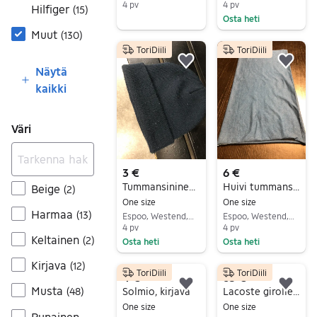
4 pv
4 pv
Hilfiger
(
15
)
Osta heti
Siirry ilmoitukseen
Muut
(
130
)
Siirry ilmoitukseen
ToriDiili
ToriDiili
Lisää suosikiksi.
Lisä
Näytä
kaikki
Väri
3 €
6 €
Tummansininen angora cashmir villa pippo siisti ehjä laatu brandi näkyvää upea
Huivi tummansininen lämmintä pehmeä siisti ehjä laatu brandi upea
Beige
(
2
)
One size
One size
Harmaa
(
13
)
Espoo, Westend, Uusimaa
Espoo, Westend, Uusimaa
4 pv
4 pv
Keltainen
(
2
)
Osta heti
Osta heti
Siirry ilmoitukseen
Siirry ilmoitukseen
Kirjava
(
12
)
ToriDiili
ToriDiili
4 €
65 €
Lisää suosikiksi.
Lisä
Musta
Solmio, kirjava
Lacoste girolle cap
(
48
)
One size
One size
Punainen