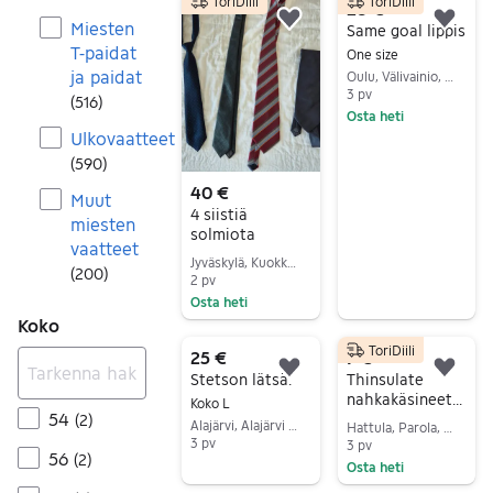
ToriDiili
ToriDiili
28 €
Miesten
Lisää suosikiksi.
Lisä
Same goal lippis
T-paidat
One size
ja paidat
Oulu, Välivainio, Pohjois-Pohjanmaa
3 pv
(
516
)
Osta heti
Ulkovaatteet
Siirry ilmoitukseen
(
590
)
40 €
Muut
4 siistiä
miesten
solmiota
vaatteet
Jyväskylä, Kuokkala-Ristikivi, Keski-Suomi
(
200
)
2 pv
Osta heti
Koko
Siirry ilmoitukseen
ToriDiili
25 €
7 €
Lisää suosikiksi.
Lisä
Stetson lätsä.
Thinsulate
nahkakäsineet
Koko L
54
koko M
(
2
)
Alajärvi, Alajärvi Keskus, Etelä-Pohjanmaa
Hattula, Parola, Kanta-Häme
3 pv
3 pv
56
(
2
)
Osta heti
Siirry ilmoitukseen