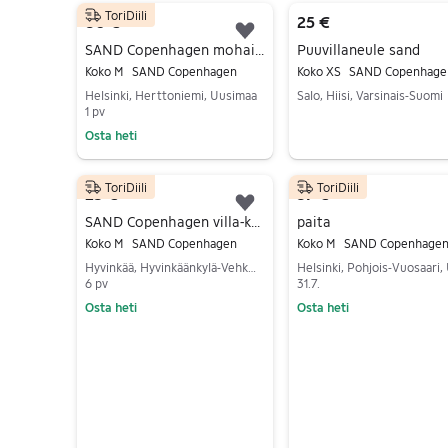
ToriDiili
14 tulos(ta)
80 €
25 €
Lisää suosikiksi.
SAND Copenhagen mohairneuletakki koko M
Puuvillaneule sand
Koko M
SAND Copenhagen
Koko XS
SAND Copenhage
Helsinki, Herttoniemi, Uusimaa
Salo, Hiisi, Varsinais-Suomi
1 pv
Siirry ilmoitukseen
Osta heti
Siirry ilmoitukseen
ToriDiili
ToriDiili
25 €
37 €
Lisää suosikiksi.
SAND Copenhagen villa-kashmirneule M harmaa
paita
Koko M
SAND Copenhagen
Koko M
SAND Copenhage
Hyvinkää, Hyvinkäänkylä-Vehkoja, Uusimaa
6 pv
31.7.
Osta heti
Osta heti
Siirry ilmoitukseen
Siirry ilmoitukseen