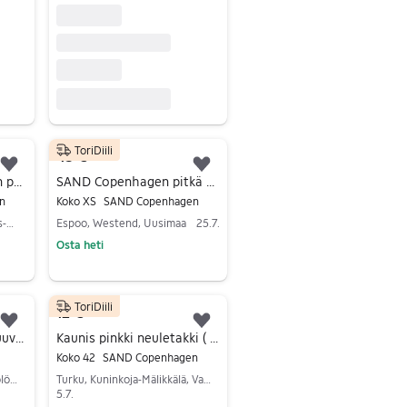
ToriDiili
45 €
Lisää suosikiksi.
Lisää suosikiksi.
Lene Sand Copenhagen pooloneule
SAND Copenhagen pitkä neuletakki XS musta
n
Koko XS
SAND Copenhagen
Juuka, Juuka Keskus, Pohjois-Karjala
Espoo, Westend, Uusimaa
25.7.
Osta heti
Siirry ilmoitukseen
ToriDiili
12 €
Lisää suosikiksi.
Lisää suosikiksi.
Sand, pitsinen jakku, puuvillaa
Kaunis pinkki neuletakki ( Sand )
Koko 42
SAND Copenhagen
Helsinki, Keskusta - Etu-Töölö, Uusimaa
Turku, Kuninkoja-Mälikkälä, Varsinais-Suomi
5.7.