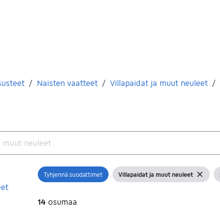
susteet
/
Naisten vaatteet
/
Villapaidat ja muut neuleet
/
Tyhjennä suodattimet
Villapaidat ja muut neuleet
Avaa suodatin
Näytä suodattimet
Tyhjennä
eet
14
osumaa