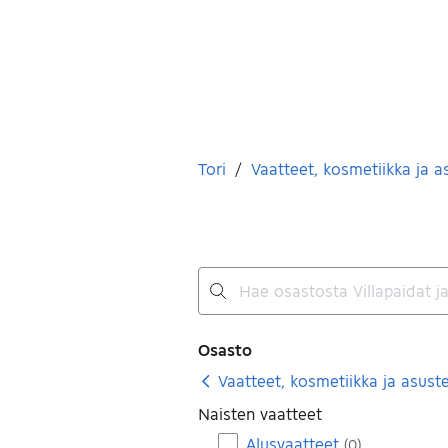
Olet tässä
Tori
/
Vaatteet, kosmetiikka ja a
Ei tuloksia
Suodattimet
Osasto
Vaatteet, kosmetiikka ja asust
Naisten vaatteet
Alusvaatteet
(
0
)