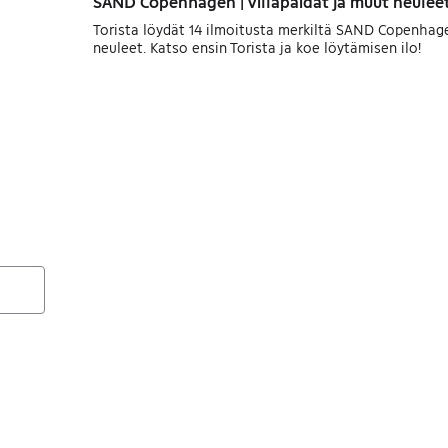
SAND Copenhagen | Villapaidat ja muut neulee
Torista löydät 14 ilmoitusta merkiltä SAND Copenhage
neuleet. Katso ensin Torista ja koe löytämisen ilo!