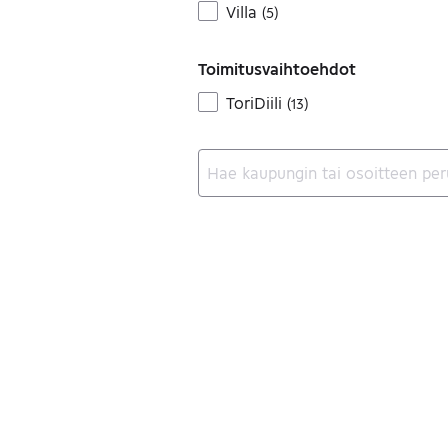
Villa
(
5
)
Toimitusvaihtoehdot
ToriDiili
(
13
)
Ei tuloksia