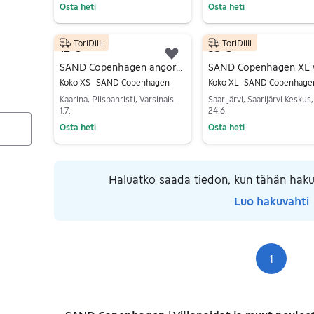
Osta heti
Osta heti
Siirry ilmoitukseen
Siirry ilmoitukseen
ToriDiili
ToriDiili
12 €
55 €
Lisää suosikiksi.
SAND Copenhagen angoravilla-neule XS oranssi
Koko XS
SAND Copenhagen
Koko XL
SAND Copenhage
Kaarina, Piispanristi, Varsinais-Suomi
1.7.
24.6.
Osta heti
Osta heti
Siirry ilmoitukseen
Siirry ilmoitukseen
Haluatko saada tiedon, kun tähän haku
Luo hakuvahti
1
Siv