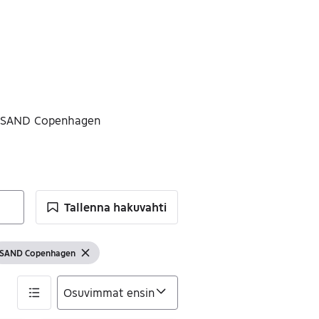
SAND Copenhagen
Tallenna hakuvahti
SAND Copenhagen
 suodatin
Näytä suodattimet
Tyhjennä suodatin