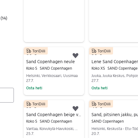
(
14
)
ToriDiili
ToriDiili
60 €
38 €
Lisää suosikiksi.
Sand Copenhagen neule
Koko S
SAND Copenhagen
Koko XS
SAND Copenhage
Helsinki, Verkkosaari, Uusimaa
27.7.
27.7.
Osta heti
Osta heti
Siirry ilmoitukseen
Siirry ilmoitukseen
ToriDiili
ToriDiili
35 €
40 €
Lisää suosikiksi.
Sand Copenhagen beige villatakki S
Koko S
SAND Copenhagen
SAND Copenhagen
Vantaa, Koivukylä-Havukoski, Uusimaa
25.7.
20.7.