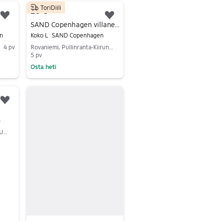
ToriDiili
20 €
Lisää suosikiksi.
Lisää suosikiksi.
SAND Copenhagen villaneule L sininen
n
Koko L
SAND Copenhagen
4 pv
Rovaniemi, Pullinranta-Kiiruna, Lappi
5 pv
Osta heti
Siirry ilmoitukseen
Lisää suosikiksi.
n
Helsinki, Pohjois-Vuosaari, Uusimaa