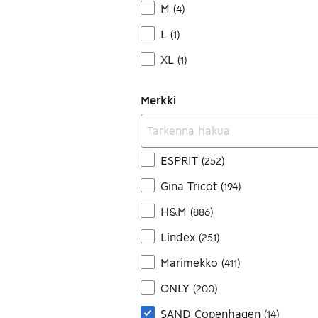
M
(
4
)
L
(
1
)
XL
(
1
)
Merkki
ESPRIT
(
252
)
Gina Tricot
(
194
)
H&M
(
886
)
Lindex
(
251
)
Marimekko
(
411
)
ONLY
(
200
)
SAND Copenhagen
(
14
)