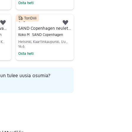
Osta heti
Siirry ilmoitukseen
ToriDiili
9 €
Lisää suosikiksi.
Lisää suosikiksi.
SAND Copenhagen XL vaaleanruskea
SAND Copenhagen neuletakki M roosa
n
Koko M
SAND Copenhagen
Saarijärvi, Saarijärvi Keskus, Keski-Suomi
Helsinki, Kaartinkaupunki, Uusimaa
14.6.
Osta heti
Siirry ilmoitukseen
un tulee uusia osumia?
ut