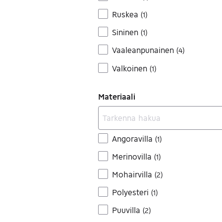
Ruskea
(
1
)
Sininen
(
1
)
Vaaleanpunainen
(
4
)
Valkoinen
(
1
)
Materiaali
Angoravilla
(
1
)
Merinovilla
(
1
)
Mohairvilla
(
2
)
Polyesteri
(
1
)
Puuvilla
(
2
)