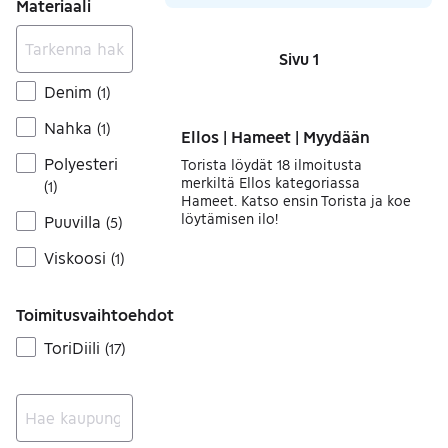
Materiaali
Sivu 1
Sivut
Denim
(
1
)
Nahka
(
1
)
Ellos | Hameet | Myydään
Polyesteri
Torista löydät 18 ilmoitusta
merkiltä Ellos kategoriassa
(
1
)
Hameet. Katso ensin Torista ja koe
löytämisen ilo!
Puuvilla
(
5
)
Viskoosi
(
1
)
Toimitusvaihtoehdot
ToriDiili
(
17
)