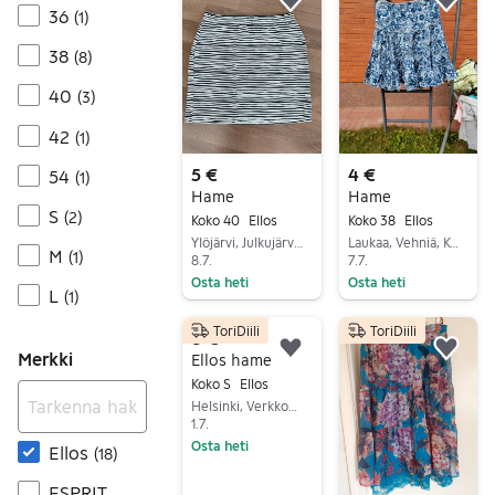
Lisää suosikiksi.
Lisä
36
(
1
)
38
(
8
)
40
(
3
)
42
(
1
)
5 €
4 €
54
(
1
)
Hame
Hame
S
(
2
)
Koko 40
Ellos
Koko 38
Ellos
Ylöjärvi, Julkujärvi, Pirkanmaa
Laukaa, Vehniä, Keski-Suomi
M
(
1
)
8.7.
7.7.
Osta heti
Osta heti
L
(
1
)
Siirry ilmoitukseen
Siirry ilmoitukseen
ToriDiili
ToriDiili
8 €
Merkki
Lisää suosikiksi.
Lisä
Ellos hame
Koko S
Ellos
Helsinki, Verkkosaari, Uusimaa
1.7.
Osta heti
Ellos
(
18
)
Siirry ilmoitukseen
ESPRIT