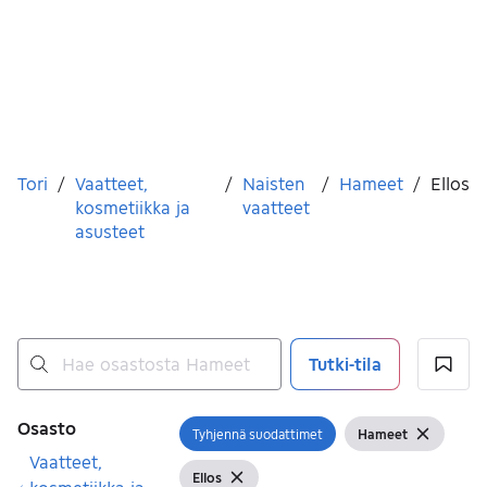
Olet tässä
Tori
/
Vaatteet,
/
Naisten
/
Hameet
/
Ellos
kosmetiikka ja
vaatteet
asusteet
Tutki-tila
Ei tuloksia
Suodattimet
Osasto
Tyhjennä suodattimet
Hameet
Avaa suodatin
Näytä suodattimet
Tyhjennä
Vaatteet,
Ellos
Näytä suodattimet