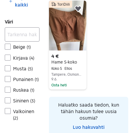
kaikki
ToriDiili
Lisää suosikiksi.
Väri
Beige
(
1
)
4 €
Kirjava
(
4
)
Hame S-koko
Musta
Koko S
Ellos
(
5
)
Tampere, Osmonmäki-Petsamo, Pirkanmaa
Punainen
9.6.
(
1
)
Osta heti
Ruskea
(
1
)
Siirry ilmoitukseen
Sininen
(
3
)
Haluatko saada tiedon, kun
tähän hakuun tulee uusia
Valkoinen
osumia?
(
2
)
Luo hakuvahti