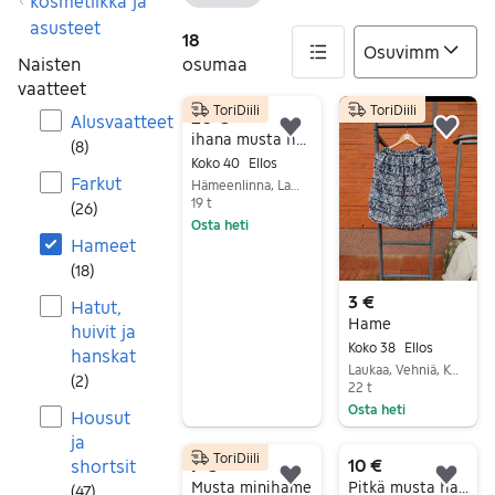
Tyhjennä suodatin
kosmetiikka ja
asusteet
18
Naisten
osumaa
vaatteet
ToriDiili
ToriDiili
18 tulos(ta)
20 €
Alusvaatteet
Lisää suosikiksi.
Lisä
ihana musta hame
(
8
)
Koko 40
Ellos
Farkut
Hämeenlinna, Lammi kk, Kanta-Häme
19 t
(
26
)
Osta heti
Hameet
Siirry ilmoitukseen
(
18
)
3 €
Hatut,
Hame
huivit ja
Koko 38
Ellos
hanskat
Laukaa, Vehniä, Keski-Suomi
(
2
)
22 t
Osta heti
Housut
Siirry ilmoitukseen
ja
ToriDiili
7 €
10 €
shortsit
Lisää suosikiksi.
Lisä
Musta minihame
Pitkä musta hame
(
47
)