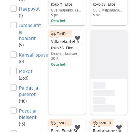
Koko M
Ellos
Koko 38
Ellos
Hääpuvut
Uusikaupunki, Kalanti Keskus, Varsinais-Suomi
Oulu, Kaijonharju-Linnanmaa, Pohjois-Pohjanmaa
5 pv
6 pv
(
1
)
Osta heti
Siirry ilmoitukseen
Jumpsuitit
Siirry ilmoitukseen
ja
ToriDiili
5 €
haalarit
Lisää suosikiksi.
Villasekoitehame 38
(
9
)
Koko 38
Ellos
Kouvola, Kuusankoski Keskus, Kymenlaakso
Kansallispuvut
30.7.
(
0
)
Osta heti
Mekot
Siirry ilmoitukseen
(
268
)
Paidat ja
puserot
(
118
)
Puvut ja
bleiserit
ToriDiili
ToriDiili
(
13
)
4 €
8 €
Lisää suosikiksi.
Lisä
Ellos Fresh Spirit valkoinen puuvillahame (koko 38/40)
Rantahame/mekko