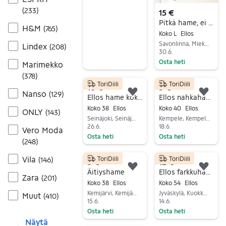
(
233
)
15 €
Pitkä hame, ei ole lyhennetty, turkoosi alushame pitsi näkyvissä
H&M
(
765
)
Koko L
Ellos
Savonlinna, Miekonniemi-Venäjänniemi, Etelä-Savo
Lindex
(
208
)
30.6.
Osta heti
Marimekko
Siirry ilmoitukseen
(
378
)
ToriDiili
ToriDiili
10 €
5 €
Nanso
(
129
)
Lisää suosikiksi.
Lisä
Ellos hame koko 38/40
Ellos nahkahame beige koko 40
Koko 38
Ellos
Koko 40
Ellos
ONLY
(
143
)
Seinäjoki, Seinäjoki Keskus, Etelä-Pohjanmaa
Kempele, Kempele Keskus, Pohjois-Pohjanmaa
26.6.
18.6.
Vero Moda
Osta heti
Osta heti
(
248
)
Siirry ilmoitukseen
Siirry ilmoitukseen
Vila
ToriDiili
ToriDiili
(
146
)
5 €
12 €
Lisää suosikiksi.
Lisä
Äitiyshame
Ellos farkkuhame
Zara
(
201
)
Koko 38
Ellos
Koko 54
Ellos
Kemijärvi, Kemijärvi Keskus, Lappi
Jyväskylä, Kuokkala-Ristikivi, Keski-Suomi
Muut
(
410
)
15.6.
14.6.
Osta heti
Osta heti
Näytä
Siirry ilmoitukseen
Siirry ilmoitukseen