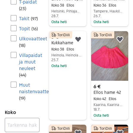
T-paidat
Koko 38
Ellos
Koko 36
Ellos
(
23
)
Helsinki, Pihlajamäki, Uusimaa
Tampere, Haukiluoma-Ikuri, Pirkanmaa
28.7.
26.7.
Takit
(
97
)
Osta heti
Osta heti
Topit
(
16
)
Siirry ilmoitukseen
Siirry ilmoitukseen
ToriDiili
ToriDiili
3 €
Ulkovaatteet
Lisää suosikiksi.
Lisä
Kukkahame
(
18
)
Koko 38
Ellos
Villapaidat
Heinola, Heinola Keskus, Päijät-Häme
25.7.
ja muut
Osta heti
neuleet
Siirry ilmoitukseen
(
44
)
Muut
6 €
naistenvaatteet
Ellos hame 42
(
19
)
Koko 42
Ellos
Kaarina, Kaarina Keskus, Varsinais-Suomi
18.7.
Koko
Osta heti
Siirry ilmoitukseen
ToriDiili
ToriDiili