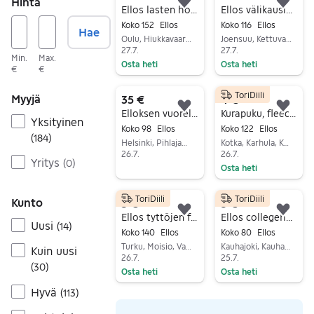
Hinta
Lisää suosikiksi.
Lisä
Ellos lasten housut koko 152 musta unisex
Ellos välikausihaalari
Koko 152
Ellos
Koko 116
Ellos
Hae
Oulu, Hiukkavaara, Pohjois-Pohjanmaa
Joensuu, Kettuvaara, Pohjois-Karjala
27.7.
27.7.
Min.
Max.
Osta heti
Osta heti
€
€
Siirry ilmoitukseen
Siirry ilmoitukseen
ToriDiili
Myyjä
35 €
4 €
Lisää suosikiksi.
Lisä
Elloksen vuorellinen sadehaalari 98
Kurapuku, fleece vuorella, koko 122
Yksityinen
Koko 98
Ellos
Koko 122
Ellos
(
184
)
Helsinki, Pihlajamäki, Uusimaa
Kotka, Karhula, Kymenlaakso
26.7.
26.7.
Yritys
(
0
)
Osta heti
Siirry ilmoitukseen
Siirry ilmoitukseen
ToriDiili
ToriDiili
Kunto
5 €
3 €
Lisää suosikiksi.
Lisä
Ellos tyttöjen farkut koko 140 sininen
Ellos collegehaalari 80
Uusi
(
14
)
Koko 140
Ellos
Koko 80
Ellos
Turku, Moisio, Varsinais-Suomi
Kauhajoki, Kauhajoki Keskus, Etelä-Pohjanmaa
Kuin uusi
26.7.
25.7.
(
30
)
Osta heti
Osta heti
Siirry ilmoitukseen
Siirry ilmoitukseen
Hyvä
(
113
)