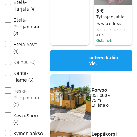
Etelä-
Karjala
(
4
)
5 €
Tyttöjen juhlamekko
Etelä-
Koko 122
Ellos
Pohjanmaa
Kauniainen, Kauniainen, Uusimaa
(
7
)
28.7.
Osta heti
Etelä-Savo
Siirry ilmoitukseen
(
4
)
Kainuu
(
0
)
Kanta-
Häme
(
3
)
Keski-
Pohjanmaa
(
0
)
Keski-Suomi
(
6
)
Kymenlaakso