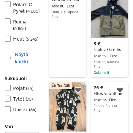
Polarn O.
Koko 80
Ellos
Pyret
(
4 680
)
Oulu, Haukipudas Keskus, Pohjois-Pohjanmaa
2 pv
Reima
Siirry ilmoitukseen
(
6 865
)
Muut
(
5 245
)
3 €
tuulitakki ellis 158
Näytä
Koko 158
Ellos
kaikki
Kaarina, Kaarina Keskus, Varsinais-Suomi
3 pv
Osta heti
Sukupuoli
Siirry ilmoitukseen
ToriDiili
25 €
Pojat
(
34
)
Lisää suosikiksi.
Lisä
Ellos vuorillinen kurahaalari / sadehaalari, koko
Tytöt
(
70
)
Koko 116
Ellos
Espoo, Soukka, Uusimaa
Unisex
(
64
)
3 pv
Siirry ilmoitukseen
Väri