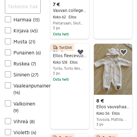
7 €
Vauvan collegehaalari
Koko 62
Ellos
Harmaa
(
13
)
Pietarsaari, Skutnäs-Västermalm, Pohjanmaa
3 pv
Kirjava
(
45
)
Osta heti
Musta
Siirry ilmoitukseen
(
21
)
ToriDiili
25 €
Punainen
(
6
)
Lisää suosikiksi.
Lisä
Ellos fleecevuorellinen sadehaalari 128
Koko 128
Ellos
Ruskea
(
7
)
Turku, Turku Keskus, Varsinais-Suomi
3 pv
Sininen
(
27
)
Osta heti
Vaaleanpunainen
Siirry ilmoitukseen
(
14
)
8 €
Valkoinen
Ellos vauvahaalari koko 56
(
9
)
Koko 56
Ellos
Tuusula, Mattila, Uusimaa
Vihreä
(
8
)
3 pv
Siirry ilmoitukseen
Violetti
(
4
)