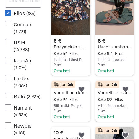
Ellos
(
184
)
Gugguu
(
3 721
)
8 €
8 €
H&M
Bodymekko + panta 62
Uudet kurahanskat
(
14 338
)
Koko 62
Ellos
Koko 104
Ellos
KappAhl
Helsinki, Länsi-Pasila, Uusimaa
Helsinki, Laajasalo, Uusimaa
2 pv
2 pv
(
3 076
)
Osta heti
Osta heti
Lindex
Siirry ilmoitukseen
Siirry ilmoitukseen
ToriDiili
ToriDiili
(
7 063
)
25 €
6 €
Lisää suosikiksi.
Lisä
Vuorellinen kurahaalari 86-92
Vuorelliset sadehousut koko 122 cm
Molo
(
2 626
)
Koko 92
Ellos
Koko 122
Ellos
Riihimäki, Pohjois-Riihimäki, Kanta-Häme
Vihti, Nummela, Uusimaa
Name it
2 pv
2 pv
(
4 526
)
Osta heti
Osta heti
Siirry ilmoitukseen
Siirry ilmoitukseen
Newbie
ToriDiili
10 €
(
4 161
)
Lisää suosikiksi.
Lisä
Vuorillinen kurahaalari