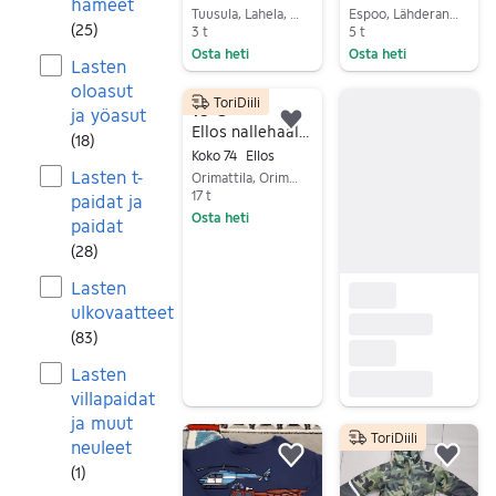
hameet
Tuusula, Lahela, Uusimaa
Espoo, Lähderanta, Uusimaa
(
25
)
3 t
5 t
Osta heti
Osta heti
Lasten
Siirry ilmoitukseen
Siirry ilmoitukseen
oloasut
ToriDiili
10 €
ja yöasut
Lisää suosikiksi.
Ellos nallehaalari, koko 74
(
18
)
Koko 74
Ellos
Lasten t-
Orimattila, Orimattila Keskus, Päijät-Häme
17 t
paidat ja
Osta heti
paidat
Siirry ilmoitukseen
(
28
)
Lasten
ulkovaatteet
(
83
)
Lasten
villapaidat
ja muut
ToriDiili
neuleet
Lisää suosikiksi.
Lisä
(
1
)