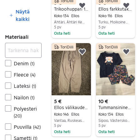
ToriDiili
ToriDiili
3 €
5 €
Lisää suosikiksi.
Lisä
Trikoohuppari 134/140
Ellos farkkutakki koko 116 sininen unisex
Näytä
Koko 134
Ellos
Koko 116
Ellos
kaikki
Ähtäri, Ähtäri Keskus, Etelä-Pohjanmaa
Turku, Moikoinen-Pikisaari, Varsinais-Suomi
5 pv
5 pv
Osta heti
Osta heti
Materiaali
Siirry ilmoitukseen
Siirry ilmoitukseen
ToriDiili
ToriDiili
Lisää suosikiksi.
Lisä
Denim
(
1
)
Fleece
(
4
)
Lateksi
(
1
)
Nailon
(
1
)
5 €
10 €
Ellos välikauden housut, 146/152
Tummansininen pöllö setti, isompi
Polyesteri
Koko 146
Ellos
Koko 134
Ellos
(
20
)
Vantaa, Ruskeasanta-Ilola, Uusimaa
Sipoo, Västerskog, Uusimaa
5 pv
5 pv
Puuvilla
(
42
)
Osta heti
Osta heti
Sametti
(
1
)
Siirry ilmoitukseen
Siirry ilmoitukseen