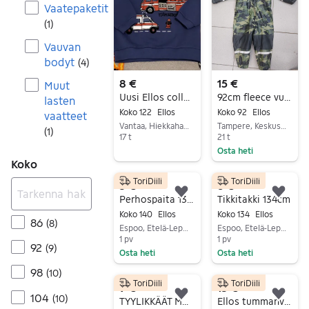
Vaatepaketit
(
1
)
Vauvan
bodyt
(
4
)
8 €
15 €
Muut
Uusi Ellos collegepaita, 122-128
92cm fleece vuorellinen kurahaalari
lasten
Koko 122
Ellos
Koko 92
Ellos
vaatteet
Vantaa, Hiekkaharju, Uusimaa
Tampere, Keskussairaala-alue-Kauppi, Pirkanmaa
(
1
)
17 t
21 t
Osta heti
Siirry ilmoitukseen
Koko
Siirry ilmoitukseen
ToriDiili
ToriDiili
3 €
6 €
Lisää suosikiksi.
Lisä
Perhospaita 134/140cm
Tikkitakki 134cm
Koko 140
Ellos
Koko 134
Ellos
86
(
8
)
Espoo, Etelä-Leppävaara, Uusimaa
Espoo, Etelä-Leppävaara, Uusimaa
1 pv
1 pv
92
(
9
)
Osta heti
Osta heti
Siirry ilmoitukseen
Siirry ilmoitukseen
98
(
10
)
ToriDiili
ToriDiili
9 €
15 €
104
(
10
)
Lisää suosikiksi.
Lisä
TYYLIKKÄÄT MUSTAT ULKOHOUSUT
Ellos tummanvihreä kevyttoppatakki, 140 (134/140)