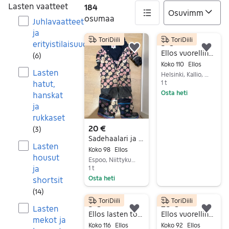
Lasten vaatteet
184
osumaa
Juhlavaatteet
ja
ToriDiili
ToriDiili
184 tulos(ta)
5 €
erityistilaisuudet
Lisää suosikiksi.
Lisä
Ellos vuorellinen sadehaalari, 110 cm
(
6
)
Koko 110
Ellos
Lasten
Helsinki, Kallio, Uusimaa
hatut,
1 t
Osta heti
hanskat
Siirry ilmoitukseen
ja
rukkaset
20 €
(
3
)
Sadehaalari ja kumisaappaat!
Lasten
Koko 98
Ellos
housut
Espoo, Niittykumpu, Uusimaa
ja
1 t
Osta heti
shortsit
Siirry ilmoitukseen
(
14
)
ToriDiili
ToriDiili
5 €
28 €
Lasten
Lisää suosikiksi.
Lisä
Ellos lasten toppatakki koko 116
Ellos vuorellinen kurahaalari 92
mekot ja
Koko 116
Ellos
Koko 92
Ellos