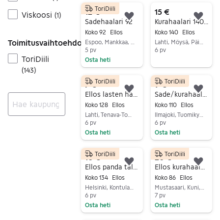
ToriDiili
12 €
15 €
Viskoosi
(
1
)
Lisää suosikiksi.
Lisä
Sadehaalari 92
Kurahaalari 140cm
Koko 92
Ellos
Koko 140
Ellos
Toimitusvaihtoehdot
Espoo, Mankkaa, Uusimaa
Lahti, Möysä, Päijät-Häme
5 pv
6 pv
ToriDiili
Osta heti
Siirry ilmoitukseen
(
143
)
Siirry ilmoitukseen
ToriDiili
ToriDiili
7 €
9 €
Lisää suosikiksi.
Lisä
Ellos lasten haalari koko 128 kirjava unisex
Sade/kurahaalari 110
Koko 128
Ellos
Koko 110
Ellos
Lahti, Tenava-Tonttila, Päijät-Häme
Ilmajoki, Tuomikylä, Etelä-Pohjanmaa
Ei tuloksia
6 pv
6 pv
Osta heti
Osta heti
Siirry ilmoitukseen
Siirry ilmoitukseen
ToriDiili
ToriDiili
10 €
20 €
Lisää suosikiksi.
Lisä
Ellos panda talvihaalari koko 134
Ellos kurahaalari 86
Koko 134
Ellos
Koko 86
Ellos
Helsinki, Kontula - Vesala, Uusimaa
Mustasaari, Kuni, Pohjanmaa
6 pv
7 pv
Osta heti
Osta heti
Siirry ilmoitukseen
Siirry ilmoitukseen