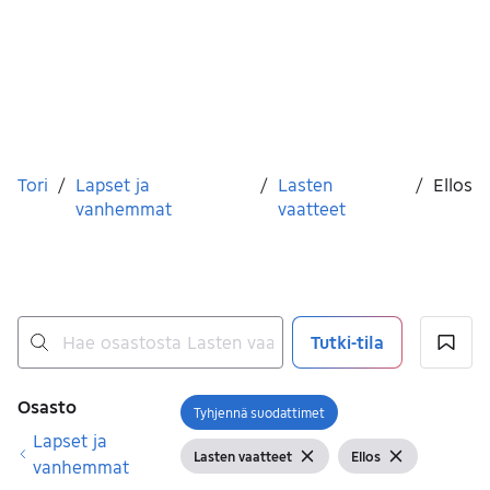
Olet tässä
Tori
/
Lapset ja
/
Lasten
/
Ellos
vanhemmat
vaatteet
Tutki-tila
Ei tuloksia
Suodattimet
Osasto
Tyhjennä suodattimet
Avaa suodatin
Lapset ja
Lasten vaatteet
Ellos
Näytä suodattimet
Tyhjennä suodatin
Näytä suodattimet
Tyhjennä su
vanhemmat