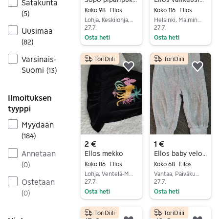
Satakunta
Koko 98
Ellos
Koko 116
Ellos
(
5
)
Lohja, Keskilohja, Uusimaa
Helsinki, Malminkartano, Uusimaa
27.7.
27.7.
Uusimaa
Osta heti
Osta heti
(
82
)
Siirry ilmoitukseen
Siirry ilmoitukseen
Varsinais-
ToriDiili
ToriDiili
Suomi
(
13
)
Lisää suosikiksi.
Lisä
Ilmoituksen
tyyppi
Myydään
(
184
)
2 €
1 €
Annetaan
Ellos mekko
Ellos baby velourhousut 68cm
(
0
)
Koko 86
Ellos
Koko 68
Ellos
Lohja, Ventelä-Millola, Uusimaa
Vantaa, Päiväkumpu, Uusimaa
Ostetaan
27.7.
27.7.
Osta heti
Osta heti
(
0
)
Siirry ilmoitukseen
Siirry ilmoitukseen
ToriDiili
ToriDiili
12 €
45 €