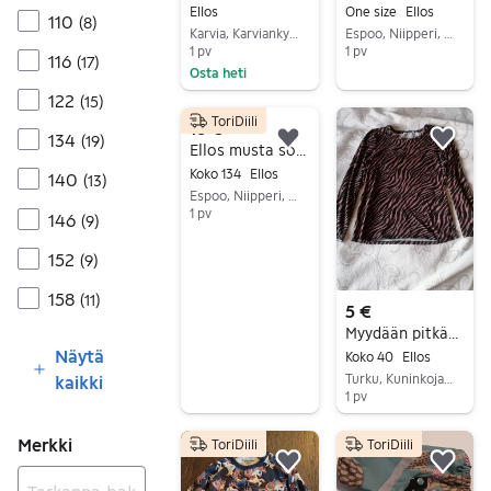
Ellos
One size
Ellos
110
(
8
)
Karvia, Karviankylä, Satakunta
Espoo, Niipperi, Uusimaa
1 pv
1 pv
116
(
17
)
Osta heti
Siirry ilmoitukseen
122
Siirry ilmoitukseen
(
15
)
ToriDiili
16 €
134
(
19
)
Lisää suosikiksi.
Lisä
Ellos musta softshell takki/vk takki, 134/140
Koko 134
Ellos
140
(
13
)
Espoo, Niipperi, Uusimaa
1 pv
146
(
9
)
Siirry ilmoitukseen
152
(
9
)
158
(
11
)
5 €
Myydään pitkähihainen paita 5 €
Näytä
Koko 40
Ellos
Turku, Kuninkoja-Mälikkälä, Varsinais-Suomi
kaikki
1 pv
Siirry ilmoitukseen
Merkki
ToriDiili
ToriDiili
Lisää suosikiksi.
Lisä