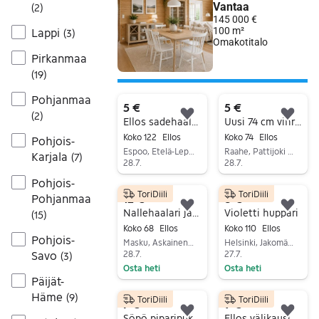
(
2
)
Lappi
(
3
)
Pirkanmaa
(
19
)
Pohjanmaa
5 €
5 €
(
2
)
Lisää suosikiksi.
Lisä
Ellos sadehaalari koko 122 kirjava unisex
Uusi 74 cm vihreä tähtibody ( Ellos)
Koko 122
Ellos
Koko 74
Ellos
Pohjois-
Espoo, Etelä-Leppävaara, Uusimaa
Raahe, Pattijoki Keskus, Pohjois-Pohjanmaa
Karjala
(
7
)
28.7.
28.7.
Siirry ilmoitukseen
Siirry ilmoitukseen
Pohjois-
ToriDiili
ToriDiili
Pohjanmaa
12 €
8 €
Lisää suosikiksi.
Lisä
Nallehaalari ja pipo
Violetti huppari
(
15
)
Koko 68
Ellos
Koko 110
Ellos
Pohjois-
Masku, Askainen Keskus, Varsinais-Suomi
Helsinki, Jakomäki - Alppikylä, Uusimaa
Savo
28.7.
27.7.
(
3
)
Osta heti
Osta heti
Päijät-
Siirry ilmoitukseen
Siirry ilmoitukseen
Häme
(
9
)
ToriDiili
ToriDiili
7 €
9 €
Lisää suosikiksi.
Lisä
Söpö piparipuku koossa 98-104
Ellos välikausihaalari ~116