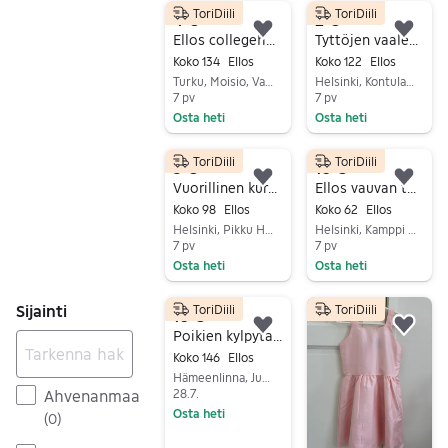
ToriDiili
ToriDiili
4 €
2 €
Lisää suosikiksi.
Lisä
Ellos collegehousut koko 134 harmaa tytöille
Tyttöjen vaaleansiniset yöhousut koko 122/128. Merkki Ellos.
Koko 134
Ellos
Koko 122
Ellos
Turku, Moisio, Varsinais-Suomi
Helsinki, Kontula - Vesala, Uusimaa
7 pv
7 pv
Osta heti
Osta heti
Siirry ilmoitukseen
Siirry ilmoitukseen
ToriDiili
ToriDiili
3 €
10 €
Lisää suosikiksi.
Lisä
Vuorillinen kurahaalari
Ellos vauvan toppahaalari koko 62 kirjava unisex
Koko 98
Ellos
Koko 62
Ellos
Helsinki, Pikku Huopalahti, Uusimaa
Helsinki, Kamppi - Ruoholahti, Uusimaa
7 pv
7 pv
Osta heti
Osta heti
Siirry ilmoitukseen
Siirry ilmoitukseen
Sijainti
ToriDiili
ToriDiili
10 €
Lisää suosikiksi.
Lisä
Poikien kylpytakki koko 146/152
Koko 146
Ellos
Hämeenlinna, Jukola, Kanta-Häme
28.7.
Ahvenanmaa
Osta heti
(
0
)
Siirry ilmoitukseen