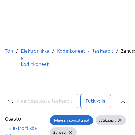
Olet tässä
Tori
/
Elektroniikka
/
Kodinkoneet
/
Jääkaapit
/
Zanus
ja
kodinkoneet
Tutki-tila
Ei tuloksia
Suodattimet
Osasto
Tyhjennä suodattimet
Jääkaapit
Avaa suodatin
Näytä suodattimet
Tyhjenn
Elektroniikka
Zanussi
Näytä suodattimet