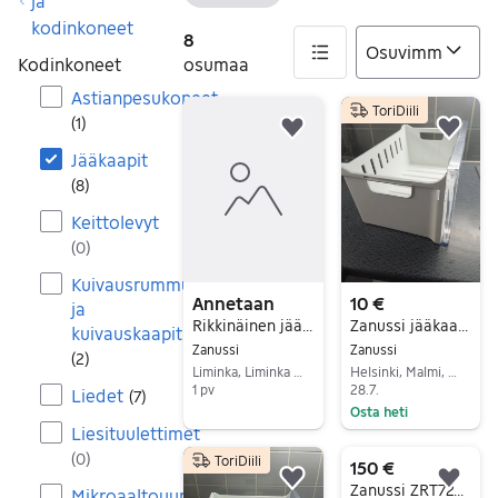
Tyhjennä suodatin
ja
kodinkoneet
8
Kodinkoneet
osumaa
Astianpesukoneet
ToriDiili
8 tulos(ta)
(
1
)
Lisää suosikiksi.
Lisä
Jääkaapit
(
8
)
Keittolevyt
(
0
)
Kuivausrummut
Annetaan
10 €
ja
Rikkinäinen jääkaappi
Zanussi jääkaapin pakastinlaatikko
kuivauskaapit
Zanussi
Zanussi
(
2
)
Liminka, Liminka Keskus, Pohjois-Pohjanmaa
Helsinki, Malmi, Uusimaa
1 pv
28.7.
Liedet
(
7
)
Osta heti
Siirry ilmoitukseen
Liesituulettimet
Siirry ilmoitukseen
(
0
)
ToriDiili
150 €
Lisää suosikiksi.
Lisä
Zanussi ZRT724W jääkaappipakastin valkoinen
Mikroaaltouunit