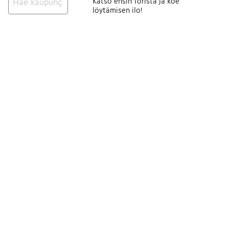
Katso ensin Torista ja koe
löytämisen ilo!
Ei tuloksia