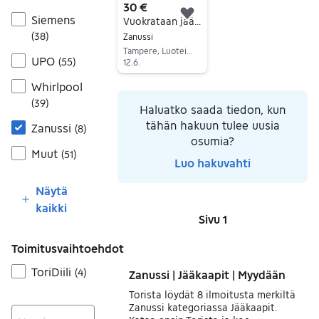
30 €
Siemens
Lisää suosikiksi.
Vuokrataan jääkaappipakastin 30 eur
(
38
)
Zanussi
Tampere, Luoteis-Tampere, Pirkanmaa
UPO
(
55
)
12.6.
Siirry ilmoitukseen
Whirlpool
(
39
)
Haluatko saada tiedon, kun
tähän hakuun tulee uusia
Zanussi
(
8
)
osumia?
Muut
(
51
)
Luo hakuvahti
Näytä
kaikki
Sivu 1
Sivut
Toimitusvaihtoehdot
ToriDiili
(
4
)
Zanussi | Jääkaapit | Myydään
Torista löydät 8 ilmoitusta merkiltä
Zanussi kategoriassa Jääkaapit.