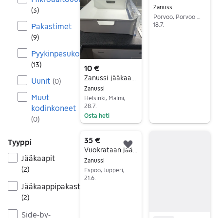
Zanussi
(
3
)
Porvoo, Porvoo Keskus, Uusimaa
18.7.
Pakastimet
Siirry ilmoitukseen
(
9
)
Pyykinpesukoneet
(
13
)
10 €
Zanussi jääkaapin pakastinlaatikko
Uunit
(
0
)
Zanussi
Muut
Helsinki, Malmi, Uusimaa
28.7.
kodinkoneet
Osta heti
(
0
)
Siirry ilmoitukseen
35 €
Tyyppi
Lisää suosikiksi.
Vuokrataan jääkaappi toimitettuna -- Zanussi
Jääkaapit
Zanussi
(
2
)
Espoo, Jupperi, Uusimaa
21.6.
Jääkaappipakastimet
Siirry ilmoitukseen
(
2
)
Side-by-