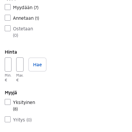
Myydään
(
7
)
Annetaan
(
1
)
Ostetaan
(
0
)
Hinta
Hae
Min.
Max.
€
€
Myyjä
Yksityinen
(
8
)
Yritys
(
0
)