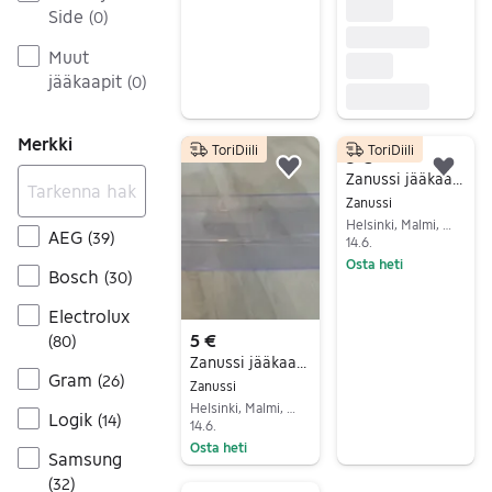
Side
(
0
)
Muut
jääkaapit
(
0
)
Merkki
ToriDiili
ToriDiili
3 €
Lisää suosikiksi.
Lisä
Zanussi jääkaapin ovihylly
Zanussi
Helsinki, Malmi, Uusimaa
AEG
(
39
)
14.6.
Osta heti
Bosch
(
30
)
Siirry ilmoitukseen
Electrolux
5 €
(
80
)
Zanussi jääkaapin ovihylly
Gram
(
26
)
Zanussi
Helsinki, Malmi, Uusimaa
Logik
(
14
)
14.6.
Osta heti
Samsung
Siirry ilmoitukseen
(
32
)