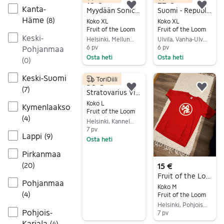
10 €
22 €
Kanta-
Lisää suosikiksi.
Lisä
Myydään Sonic Syndicate T-paita hp. 10e
Suomi - Republic of Finland - Suomen Tasavalta Paita
Häme
(
8
)
Koko XL
Koko XL
Fruit of the Loom
Fruit of the Loom
Keski-
Helsinki, Mellunmäki, Uusimaa
Ulvila, Vanha-Ulvila, Satakunta
6 pv
6 pv
Pohjanmaa
Osta heti
Osta heti
(
0
)
Siirry ilmoitukseen
Siirry ilmoitukseen
Keski-Suomi
ToriDiili
50 €
(
7
)
Lisää suosikiksi.
Lisä
Stratovarius Visions -kiertuepaita vintage 1997
Koko L
Kymenlaakso
Fruit of the Loom
(
4
)
Helsinki, Kannelmäki, Uusimaa
7 pv
Lappi
(
9
)
Osta heti
Siirry ilmoitukseen
Pirkanmaa
15 €
(
20
)
Fruit of the Loom t-paita M punainen
Pohjanmaa
Koko M
(
4
)
Fruit of the Loom
Helsinki, Pohjois-Haaga, Uusimaa
Pohjois-
7 pv
Karjala
(
4
)