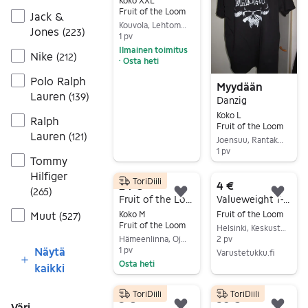
Koko XXL
Fruit of the Loom
Jack &
Kouvola, Lehtomäki, Kymenlaakso
Jones
(
223
)
1 pv
Ilmainen toimitus
Nike
(
212
)
Osta heti
•
Siirry ilmoitukseen
Polo Ralph
Myydään
Lauren
(
139
)
Danzig
Koko L
Ralph
Fruit of the Loom
Lauren
(
121
)
Joensuu, Rantakylä-Latola, Pohjois-Karjala
1 pv
Tommy
Siirry ilmoitukseen
Hilfiger
ToriDiili
24 €
4 €
(
265
)
Lisää suosikiksi.
Lisä
Fruit of the Loom - Follow the Spirit T-paita vintage
Valueweight T-Paita valkoinen S-XXL
Muut
Koko M
Fruit of the Loom
(
527
)
Fruit of the Loom
Helsinki, Keskusta - Etu-Töölö, Uusimaa
Hämeenlinna, Ojoinen, Kanta-Häme
2 pv
Näytä
1 pv
Varustetukku.fi
Osta heti
kaikki
Siirry ilmoitukseen
Siirry ilmoitukseen
ToriDiili
ToriDiili
5 €
30 €
Väri