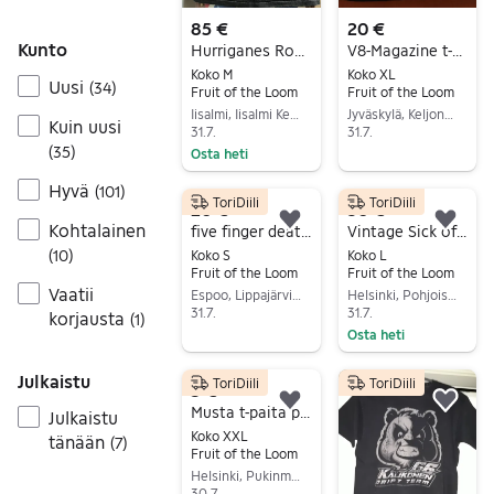
85 €
20 €
Kunto
Hurriganes Roadrunner paita – klassikko printti / hyvä kunto 🔥
V8-Magazine t-paita
Koko M
Koko XL
Uusi
(
34
)
Fruit of the Loom
Fruit of the Loom
Iisalmi, Iisalmi Keskus Eteläinen, Pohjois-Savo
Jyväskylä, Keljonkangas, Keski-Suomi
Kuin uusi
31.7.
31.7.
(
35
)
Osta heti
Siirry ilmoitukseen
Siirry ilmoitukseen
Hyvä
(
101
)
ToriDiili
ToriDiili
20 €
30 €
Kohtalainen
Lisää suosikiksi.
Lisä
five finger death punch huppari S
Vintage Sick of It All -bändipaita
(
10
)
Koko S
Koko L
Fruit of the Loom
Fruit of the Loom
Vaatii
Espoo, Lippajärvi-Järvenperä, Uusimaa
Helsinki, Pohjois-Meilahti, Uusimaa
31.7.
31.7.
korjausta
(
1
)
Osta heti
Siirry ilmoitukseen
Siirry ilmoitukseen
Julkaistu
ToriDiili
ToriDiili
5 €
Lisää suosikiksi.
Lisä
Musta t-paita printillä koko xxl
Julkaistu
Koko XXL
tänään
(
7
)
Fruit of the Loom
Helsinki, Pukinmäki-Savela, Uusimaa
30.7.