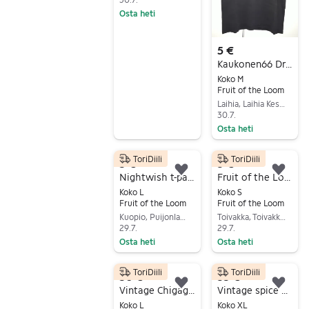
Osta heti
Siirry ilmoitukseen
5 €
Kaukonen66 DriftPanda t-paita koko M
Koko M
Fruit of the Loom
Laihia, Laihia Keskus, Pohjanmaa
30.7.
Osta heti
Siirry ilmoitukseen
ToriDiili
ToriDiili
5 €
3 €
Lisää suosikiksi.
Lisä
Nightwish t-paita L musta
Fruit of the Loom T-paita Musta S
Koko L
Koko S
Fruit of the Loom
Fruit of the Loom
Kuopio, Puijonlaakso, Pohjois-Savo
Toivakka, Toivakka Keskus, Keski-Suomi
29.7.
29.7.
Osta heti
Osta heti
Siirry ilmoitukseen
Siirry ilmoitukseen
ToriDiili
ToriDiili
50 €
35 €
Lisää suosikiksi.
Lisä
Vintage Chigago Bulls Single Stitch
Vintage spice girls t-paita
Koko L
Koko XL