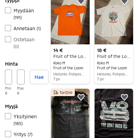
tyyppi
Lisää suosikiksi.
Lisä
Myydään
(
191
)
Annetaan
(
1
)
Ostetaan
(
0
)
14 €
18 €
Fruit of the Loom t-paita M oranssi Gulf-logo
Fruit of the Loom t-paita M valkoinen Los Pollos Hermanos
Koko M
Koko M
Hinta
Fruit of the Loom
Fruit of the Loom
Helsinki, Pohjois-Haaga, Uusimaa
Helsinki, Pohjois-Haaga, Uusimaa
Hae
7 pv
7 pv
Siirry ilmoitukseen
Siirry ilmoitukseen
Min.
Max.
ToriDiili
€
€
Lisää suosikiksi.
Lisä
Myyjä
Yksityinen
(
185
)
Yritys
(
7
)