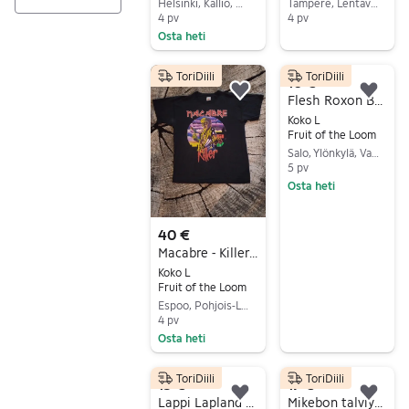
Helsinki, Kallio, Uusimaa
Tampere, Lentävänniemi, Pirkanmaa
4 pv
4 pv
Ei tuloksia
Osta heti
Siirry ilmoitukseen
Siirry ilmoitukseen
ToriDiili
ToriDiili
10 €
Lisää suosikiksi.
Lisä
Flesh Roxon Bändipaita, koko L
Koko L
Fruit of the Loom
Salo, Ylönkylä, Varsinais-Suomi
5 pv
Osta heti
Siirry ilmoitukseen
40 €
Macabre - Killer bändipaita
Koko L
Fruit of the Loom
Espoo, Pohjois-Leppävaara, Uusimaa
4 pv
Osta heti
Siirry ilmoitukseen
ToriDiili
ToriDiili
15 €
17 €
Lisää suosikiksi.
Lisä
Lappi Lapland t-paita
Mikebon talviyö tunturissa t-paita XXL