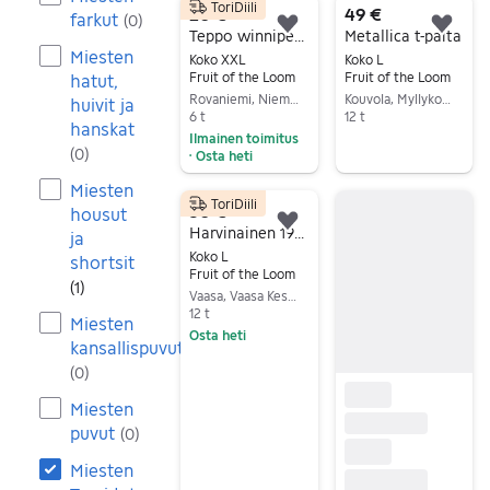
ToriDiili
20 €
49 €
farkut
(
0
)
Lisää suosikiksi.
Lisä
Teppo winnipeg T-paita
Metallica t-paita
Miesten
Koko XXL
Koko L
Fruit of the Loom
Fruit of the Loom
hatut,
Rovaniemi, Niemelänkangas-Korvanniemi, Lappi
Kouvola, Myllykoski, Kymenlaakso
huivit ja
6 t
12 t
hanskat
Ilmainen toimitus
Siirry ilmoitukseen
(
0
)
Osta heti
•
Siirry ilmoitukseen
Miesten
ToriDiili
30 €
housut
Lisää suosikiksi.
Harvinainen 1990x Vintage KAIZU / MIKEBON "Kalevala" Paita, Koko L
ja
Koko L
shortsit
Fruit of the Loom
(
1
)
Vaasa, Vaasa Keskus, Pohjanmaa
12 t
Miesten
Osta heti
kansallispuvut
Siirry ilmoitukseen
(
0
)
Miesten
puvut
(
0
)
Miesten