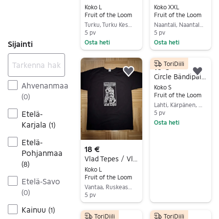
Koko L
Koko XXL
Fruit of the Loom
Fruit of the Loom
Turku, Turku Keskus, Varsinais-Suomi
Naantali, Naantali Keskus, Varsinais-Suomi
5 pv
5 pv
Osta heti
Osta heti
Sijainti
Siirry ilmoitukseen
Siirry ilmoitukseen
ToriDiili
10 €
Lisää suosikiksi.
Lisä
Circle Bändipaita t-paita S musta
Ahvenanmaa
Koko S
Fruit of the Loom
(
0
)
Lahti, Kärpänen, Päijät-Häme
Etelä-
5 pv
Osta heti
Karjala
(
1
)
Siirry ilmoitukseen
Etelä-
18 €
Pohjanmaa
Vlad Tepes / Vlad the Impaler t-paita (S-XXL, ladyfit M ja L)
(
8
)
Koko L
Fruit of the Loom
Etelä-Savo
Vantaa, Ruskeasanta-Ilola, Uusimaa
(
0
)
5 pv
Siirry ilmoitukseen
Kainuu
(
1
)
ToriDiili
ToriDiili