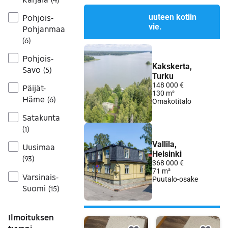
Siirry ilmoitukseen
Pohjois-
Pohjanmaa
(
6
)
Pohjois-
Savo
(
5
)
Päijät-
Häme
(
6
)
Satakunta
(
1
)
Uusimaa
(
93
)
Varsinais-
Suomi
(
15
)
Ilmoituksen