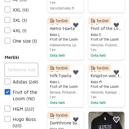
1 pv
Varustetukku.fi
XXL
(
13
)
Siirry ilmoitukseen
3XL
(
3
)
ToriDiili
ToriDiili
15 €
8 €
Lisää suosikiksi.
Lisä
metro t-paita
Fruit of the Loom Disturbed Asylum bändipaita S musta
4XL
(
1
)
Koko L
Koko S
Fruit of the Loom
Fruit of the Loom
One size
(
3
)
Hämeenlinna, Lammi kk, Kanta-Häme
Helsinki, Pukinmäki-Savela, Uusimaa
1 pv
1 pv
Osta heti
Osta heti
Merkki
Siirry ilmoitukseen
Siirry ilmoitukseen
ToriDiili
ToriDiili
15 €
50 €
Lisää suosikiksi.
Lisä
Hifk T-paita
Kingston wall t-paita
Adidas
(
269
)
Koko L
Koko M
Fruit of the Loom
Fruit of the Loom
Fruit of the
Kerava, Pihkaniitty, Uusimaa
Helsinki, Kamppi - Ruoholahti, Uusimaa
1 pv
1 pv
Loom
(
192
)
Osta heti
Osta heti
H&M
(
222
)
Siirry ilmoitukseen
Siirry ilmoitukseen
ToriDiili
33 €
Hugo Boss
Lisää suosikiksi.
Lisä
Darkthrone bändipaita
(
120
)