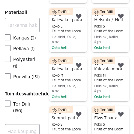
Siirry ilmoitukseen
Siirry ilmoitukseen
Materiaali
ToriDiili
ToriDiili
10 €
10 €
Lisää suosikiksi.
Lisä
Kalevala t-paita
Helsinki / Hellsinki aiheiden t-paita
Koko L
Koko S
Fruit of the Loom
Fruit of the Loom
Kangas
Helsinki, Kallio, Uusimaa
Helsinki, Kallio, Uusimaa
(
3
)
4 pv
4 pv
Pellava
Osta heti
Osta heti
(
1
)
Siirry ilmoitukseen
Siirry ilmoitukseen
Polyesteri
ToriDiili
ToriDiili
10 €
10 €
(
1
)
Lisää suosikiksi.
Lisä
Kalevala t-paita
Kalevala moottoripyöräaiheinen t-paita
Koko M
Koko M
Puuvilla
(
131
)
Fruit of the Loom
Fruit of the Loom
Helsinki, Kallio, Uusimaa
Helsinki, Kallio, Uusimaa
4 pv
4 pv
Toimitusvaihtoehdot
Osta heti
Osta heti
ToriDiili
Siirry ilmoitukseen
Siirry ilmoitukseen
ToriDiili
ToriDiili
(
150
)
10 €
12 €
Lisää suosikiksi.
Lisä
Suomi t-paita
Elvis T-paita
Koko S
Koko S
Fruit of the Loom
Fruit of the Loom