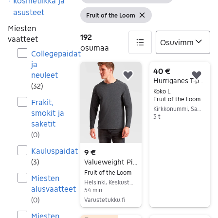
Tyhjennä suoda
kosmetiikka ja
asusteet
Fruit of the Loom
Näytä suodattimet
Tyhjennä suodatin
Miesten
192
vaatteet
osumaa
Collegepaidat
ja
192 tulos(ta)
40 €
neuleet
Lisää suosikiksi.
Lisä
Hurriganes T-paidat
(
32
)
Koko L
Fruit of the Loom
Frakit,
Kirkkonummi, Sarvvik, Uusimaa
smokit ja
3 t
saketit
Siirry ilmoitukseen
(
0
)
Kauluspaidat
9 €
(
3
)
Valueweight Pitkähihainen T-Paita
Fruit of the Loom
Miesten
Helsinki, Keskusta - Etu-Töölö, Uusimaa
alusvaatteet
54 min
(
0
)
Varustetukku.fi
Siirry ilmoitukseen
Miesten