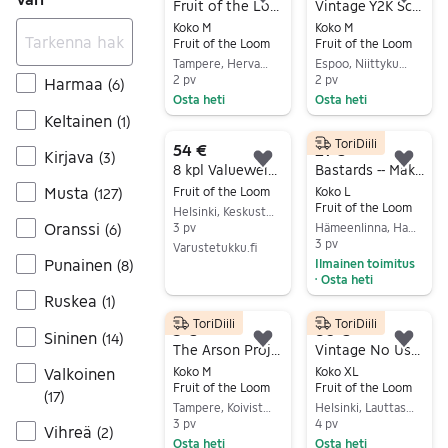
Lisää suosikiksi.
Lisä
Fruit of the Loom t-paita REIDARS-printillä M boxy
Vintage Y2K Scooter longsleeve Bändipaita M
Koko M
Koko M
Fruit of the Loom
Fruit of the Loom
Tampere, Hervanta, Pirkanmaa
Espoo, Niittykumpu, Uusimaa
2 pv
2 pv
Harmaa
(
6
)
Osta heti
Osta heti
Keltainen
(
1
)
Siirry ilmoitukseen
Siirry ilmoitukseen
ToriDiili
54 €
21 €
Kirjava
(
3
)
Lisää suosikiksi.
Lisä
8 kpl Valueweight T-Paita 54,40
Bastards -- Make Noise - Not War T-paita koko L, rintanappi
Musta
Fruit of the Loom
Koko L
(
127
)
Fruit of the Loom
Helsinki, Keskusta - Etu-Töölö, Uusimaa
Oranssi
3 pv
Hämeenlinna, Hauho kk, Kanta-Häme
(
6
)
3 pv
Varustetukku.fi
Punainen
Ilmainen toimitus
(
8
)
Siirry ilmoitukseen
Osta heti
•
Ruskea
(
1
)
Siirry ilmoitukseen
ToriDiili
ToriDiili
5 €
80 €
Sininen
(
14
)
Lisää suosikiksi.
Lisä
The Arson Project- bändipaita
Vintage No Use For A Name bändipaita L
Valkoinen
Koko M
Koko XL
Fruit of the Loom
Fruit of the Loom
(
17
)
Tampere, Koivistonkylä, Pirkanmaa
Helsinki, Lauttasaari, Uusimaa
3 pv
4 pv
Vihreä
(
2
)
Osta heti
Osta heti