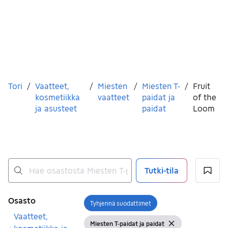
Olet tässä
Tori
/
Vaatteet,
/
Miesten
/
Miesten T-
/
Fruit
kosmetiikka
vaatteet
paidat ja
of the
ja asusteet
paidat
Loom
Tutki-tila
Ei tuloksia
Suodattimet
Osasto
Tyhjennä suodattimet
Avaa suodatin
Vaatteet,
Miesten T-paidat ja paidat
Näytä suodattimet