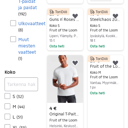
T-paidat
ja paidat
ToriDiili
ToriDiili
25 €
10 €
(
192
)
Lisää suosikiksi.
Lisä
Guns n’ Roses Huppari
Steelchaos 2020 Festaripaita.
Ulkovaatteet
Koko S
Koko S
(
8
)
Fruit of the Loom
Fruit of the Loom
Liperi, Ylämylly, Pohjois-Karjala
Jyväskylä, Kuokkala-Ristikivi, Keski-Suomi
Muut
15 t
18 t
miesten
Osta heti
Osta heti
vaatteet
Siirry ilmoitukseen
Siirry ilmoitukseen
(
1
)
ToriDiili
20 €
Lisää suosikiksi.
Lisä
Fruit of the Loom Lietuva t-paita M musta
Koko
Koko M
Fruit of the Loom
Vantaa, Myyrmäki, Uusimaa
1 pv
Osta heti
S
(
32
)
Siirry ilmoitukseen
M
(
44
)
4 €
Original T-Paita valkoinen
L
(
51
)
Fruit of the Loom
Helsinki, Keskusta - Etu-Töölö, Uusimaa
XL
(
35
)