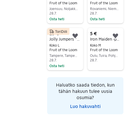
Fruit of the Loom
Fruit of the Loom
Joensuu, Noljakka, Pohjois-Karjala
Rovaniemi, Niemelänkangas-Korvanniemi, Lappi
28.7.
28.7.
Osta heti
Osta heti
Siirry ilmoitukseen
Siirry ilmoitukseen
ToriDiili
25 €
5 €
Lisää suosikiksi.
Lisä
Jolly Jumpers "Tyrnävä Trendsetters" t-paita, koko L
Iron Maiden -paita
Koko L
Koko M
Fruit of the Loom
Fruit of the Loom
Tampere, Tampere Keskus, Pirkanmaa
Oulu, Tuira, Pohjois-Pohjanmaa
28.7.
28.7.
Osta heti
Siirry ilmoitukseen
Siirry ilmoitukseen
Haluatko saada tiedon, kun
tähän hakuun tulee uusia
osumia?
Luo hakuvahti