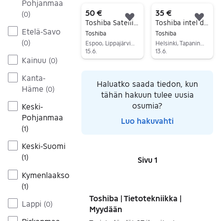
Siirry ilmoitukseen
Pohjanmaa
50 €
35 €
(
0
)
Lisää suosikiksi.
Lisä
Toshiba Satellite C660, LinuxMint XFCE
Toshiba intel dualcore 17,3” led
Etelä-Savo
Toshiba
Toshiba
(
0
)
Espoo, Lippajärvi-Järvenperä, Uusimaa
Helsinki, Tapaninvainio, Uusimaa
15.6.
13.6.
Kainuu
(
0
)
Siirry ilmoitukseen
Siirry ilmoitukseen
Kanta-
Haluatko saada tiedon, kun
Häme
(
0
)
tähän hakuun tulee uusia
osumia?
Keski-
Pohjanmaa
Luo hakuvahti
(
1
)
Keski-Suomi
(
1
)
Sivu 1
Sivut
Kymenlaakso
(
1
)
Toshiba | Tietotekniikka |
Lappi
(
0
)
Myydään