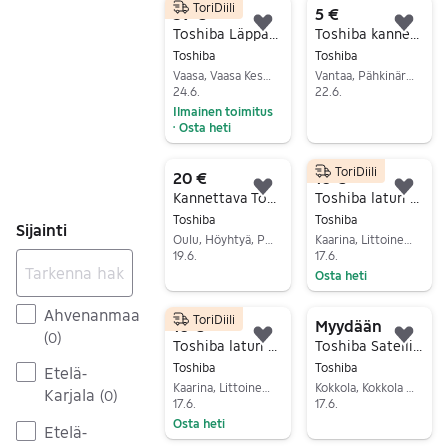
ToriDiili
59 €
5 €
Lisää suosikiksi.
Lisä
Toshiba Läppäri - 128GB SSD, 5GB RAM (Satellite C670D -10C)
Toshiba kannettavan tietokoneen virtalähde musta
Toshiba
Toshiba
Vaasa, Vaasa Keskus, Pohjanmaa
Vantaa, Pähkinärinne, Uusimaa
24.6.
22.6.
Ilmainen toimitus
Siirry ilmoitukseen
Osta heti
•
Siirry ilmoitukseen
ToriDiili
20 €
10 €
Lisää suosikiksi.
Lisä
Kannettava Toshipa 15.9
Toshiba laturi pa2450u
Toshiba
Toshiba
Sijainti
Oulu, Höyhtyä, Pohjois-Pohjanmaa
Kaarina, Littoinen, Varsinais-Suomi
19.6.
17.6.
Osta heti
Siirry ilmoitukseen
Siirry ilmoitukseen
Ahvenanmaa
ToriDiili
10 €
Myydään
(
0
)
Lisää suosikiksi.
Lisä
Toshiba laturi PA2500U
Toshiba Satellite C670D 11P
Toshiba
Toshiba
Etelä-
Kaarina, Littoinen, Varsinais-Suomi
Kokkola, Kokkola Keskus, Keski-Pohjanmaa
Karjala
(
0
)
17.6.
17.6.
Osta heti
Siirry ilmoitukseen
Etelä-