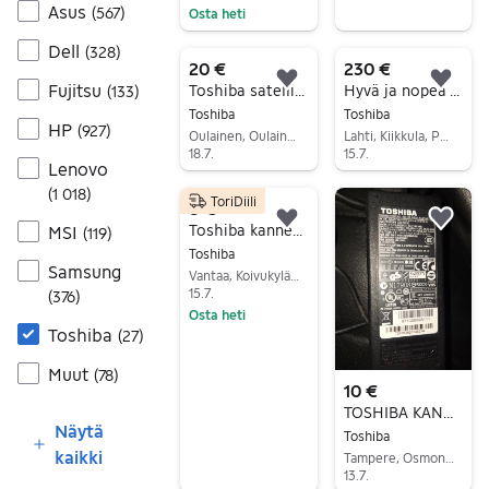
Asus
(
567
)
Osta heti
Siirry ilmoitukseen
Siirry ilmoitukseen
Dell
(
328
)
20 €
230 €
Lisää suosikiksi.
Lisä
Fujitsu
Toshiba satellite l670D-13x. AMD V140 2,3GHz, 500gt
Hyvä ja nopea TOSHIBA läppäri.
(
133
)
Toshiba
Toshiba
HP
(
927
)
Oulainen, Oulainen Keskus, Pohjois-Pohjanmaa
Lahti, Kiikkula, Päijät-Häme
18.7.
15.7.
Lenovo
Siirry ilmoitukseen
Siirry ilmoitukseen
(
1 018
)
ToriDiili
8 €
Lisää suosikiksi.
Lisä
Toshiba kannettavan laturi PA-1750-09 | 75W | 5.5mm liitin
MSI
(
119
)
Toshiba
Samsung
Vantaa, Koivukylä-Havukoski, Uusimaa
15.7.
(
376
)
Osta heti
Toshiba
(
27
)
Siirry ilmoitukseen
Muut
(
78
)
10 €
TOSHIBA KANNETTAVAN LATURI
Näytä
Toshiba
kaikki
Tampere, Osmonmäki-Petsamo, Pirkanmaa
13.7.