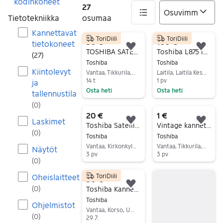
kodinkoneet
27
Tietotekniikka
osumaa
Kannettavat
ToriDiili
ToriDiili
27 tulos(ta)
50 €
100 €
tietokoneet
Lisää suosikiksi.
Lisä
TOSHIBA SATELLITE C55-A-1JH
Toshiba L875 i5-3230M/8GB/128 SSD/Win11/17" iso näyttö
(
27
)
Toshiba
Toshiba
Kiintolevyt
Vantaa, Tikkurila, Uusimaa
Laitila, Laitila Keskus, Varsinais-Suomi
14 t
1 pv
ja
Osta heti
Osta heti
tallennustila
Siirry ilmoitukseen
Siirry ilmoitukseen
(
0
)
20 €
1 €
Laskimet
Lisää suosikiksi.
Lisä
Toshiba Satellite kannettava tietokone musta
Vintage kannettava / läppäri
(
0
)
Toshiba
Toshiba
Vantaa, Kirkonkylä-Veromäki, Uusimaa
Vantaa, Tikkurila, Uusimaa
Näytöt
3 pv
3 pv
(
0
)
Siirry ilmoitukseen
Siirry ilmoitukseen
Oheislaitteet
ToriDiili
50 €
Lisää suosikiksi.
(
0
)
Toshiba Kannettava Tietokone
Toshiba
Ohjelmistot
Vantaa, Korso, Uusimaa
(
0
)
29.7.