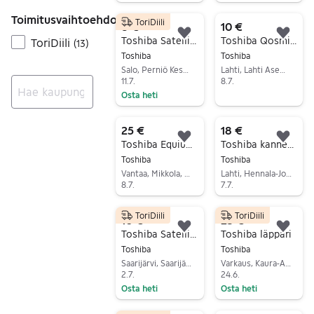
Siirry ilmoitukseen
Toimitusvaihtoehdot
ToriDiili
8 €
10 €
Lisää suosikiksi.
Lisä
Toshiba Satellite C650D (C650) kannettava varaosiksi
Toshiba Qosmio kannettava + laturi + suojakotelo
ToriDiili
(
13
)
Toshiba
Toshiba
Salo, Perniö Keskus, Varsinais-Suomi
Lahti, Lahti Asemanseutu, Päijät-Häme
11.7.
8.7.
Osta heti
Siirry ilmoitukseen
Siirry ilmoitukseen
Ei tuloksia
25 €
18 €
Lisää suosikiksi.
Lisä
Toshiba Equium P200-1FL
Toshiba kannettava tietokone 15" musta
Toshiba
Toshiba
Vantaa, Mikkola, Uusimaa
Lahti, Hennala-Jokimaa, Päijät-Häme
8.7.
7.7.
Siirry ilmoitukseen
Siirry ilmoitukseen
ToriDiili
ToriDiili
10 €
25 €
Lisää suosikiksi.
Lisä
Toshiba Satellite L450D
Toshiba läppäri
Toshiba
Toshiba
Saarijärvi, Saarijärvi Keskus, Keski-Suomi
Varkaus, Kaura-Aho, Pohjois-Savo
2.7.
24.6.
Osta heti
Osta heti
Siirry ilmoitukseen
Siirry ilmoitukseen