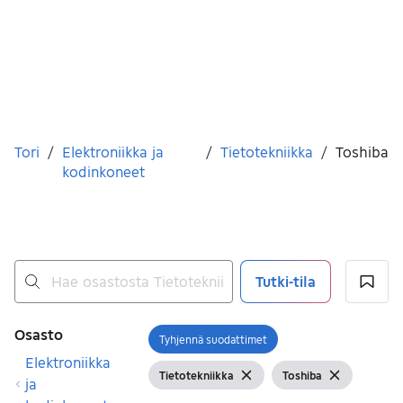
Olet tässä
Tori
/
Elektroniikka ja
/
Tietotekniikka
/
Toshiba
kodinkoneet
Tutki-tila
Ei tuloksia
Suodattimet
Osasto
Tyhjennä suodattimet
Avaa suodatin
Elektroniikka
Tietotekniikka
Toshiba
Näytä suodattimet
Tyhjennä suodatin
Näytä suodattimet
Tyhjennä s
ja