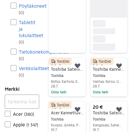
Siirry ilmoitukseen
Pöytäkoneet
(
0
)
Tabletit
ja
lukulaitteet
(
0
)
Tietokonekomponentit
(
0
)
ToriDiili
ToriDiili
30 €
50 €
Verkkolaitteet
Lisää suosikiksi.
Lisä
Toshiba Satellite L450D-144 15,6" kannettava tietokone
Toshiba Kannettava Tietokone
(
0
)
Toshiba
Toshiba
Kotka, Karhula, Kymenlaakso
Vantaa, Korso, Uusimaa
28.7.
28.7.
Merkki
Osta heti
Osta heti
Siirry ilmoitukseen
Siirry ilmoitukseen
ToriDiili
40 €
20 €
Lisää suosikiksi.
Lisä
Acer Kannettava tietokone
Toshiba Satellite C50-A-1JU kannettava tietokone 15,6" musta
Acer
(
380
)
Toshiba
Toshiba
Apple
(
1 347
)
Kuopio, Jynkkä, Pohjois-Savo
Kangasala, Sahalahti Keskus, Pirkanmaa
19.7.
19.7.