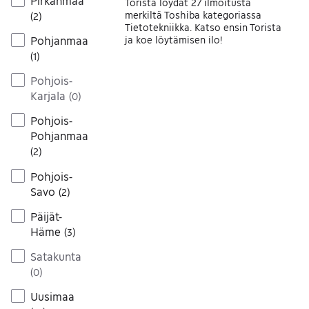
Pirkanmaa
Torista löydät 27 ilmoitusta
merkiltä Toshiba kategoriassa
(
2
)
Tietotekniikka. Katso ensin Torista
Pohjanmaa
ja koe löytämisen ilo!
(
1
)
Pohjois-
Karjala
(
0
)
Pohjois-
Pohjanmaa
(
2
)
Pohjois-
Savo
(
2
)
Päijät-
Häme
(
3
)
Satakunta
(
0
)
Uusimaa