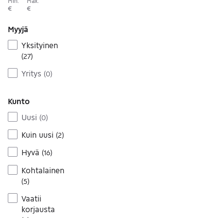
Min.
Max.
€
€
Myyjä
Yksityinen
(
27
)
Yritys
(
0
)
Kunto
Uusi
(
0
)
Kuin uusi
(
2
)
Hyvä
(
16
)
Kohtalainen
(
5
)
Vaatii
korjausta