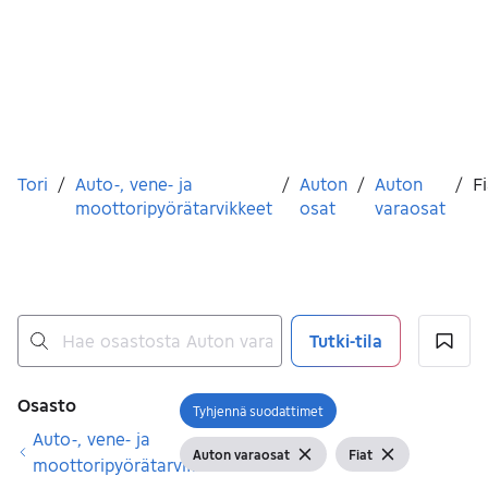
Olet tässä
Tori
/
Auto-, vene- ja
/
Auton
/
Auton
/
Fi
moottoripyörätarvikkeet
osat
varaosat
Tutki-tila
Ei tuloksia
Suodattimet
Osasto
Tyhjennä suodattimet
Avaa suodatin
Auto-, vene- ja
Auton varaosat
Fiat
Näytä suodattimet
Tyhjennä suodatin
Näytä suodattimet
Tyhjennä suo
moottoripyörätarvikkeet