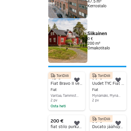
ToriDiili
ToriDiili
42 €
30 €
Lisää suosikiksi.
Lisä
Fiat Bravo II vetoakseli oikea multijet II
Uudet TYC Fiat Punto 05-08 ajovalot
Fiat
Fiat
Vantaa, Tammisto, Uusimaa
Mynämäki, Mynämäki Keskus, Varsinais-Suomi
2 pv
2 pv
Osta heti
Siirry ilmoitukseen
Siirry ilmoitukseen
ToriDiili
200 €
50 €
Lisää suosikiksi.
Lisä
fiat stilo purkuun tai laittoon
Ducato jäähdytin