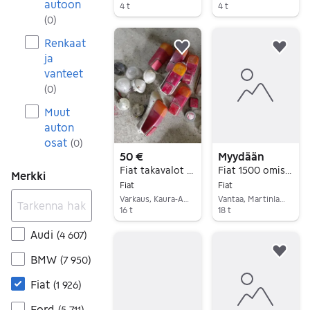
autoon
4 t
4 t
(
0
)
Siirry ilmoitukseen
Siirry ilmoitukseen
Renkaat
Lisää suosikiksi.
Lisä
ja
vanteet
(
0
)
Muut
auton
osat
(
0
)
50 €
Myydään
Fiat takavalot ja vilkut
Fiat 1500 omistajankäsikirja, 1964/65
Merkki
Fiat
Fiat
Varkaus, Kaura-Aho, Pohjois-Savo
Vantaa, Martinlaakso, Uusimaa
16 t
18 t
Siirry ilmoitukseen
Siirry ilmoitukseen
Audi
(
4 607
)
Lisä
BMW
(
7 950
)
Fiat
(
1 926
)
Ford
(
5 711
)