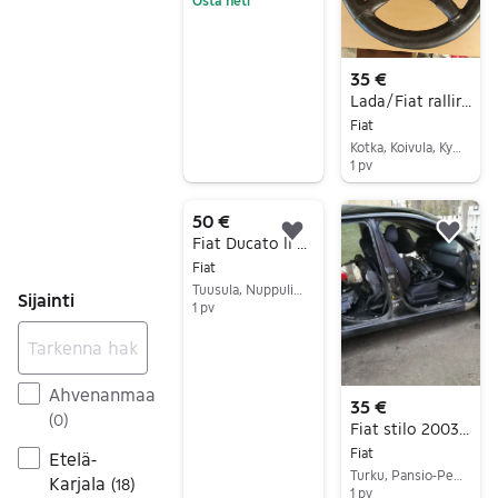
Osta heti
Siirry ilmoitukseen
35 €
Lada/Fiat ralliratti
Fiat
Kotka, Koivula, Kymenlaakso
1 pv
Siirry ilmoitukseen
50 €
Lisää suosikiksi.
Lisä
Fiat Ducato ll 2.8 idtd Turboahdin
Fiat
Tuusula, Nuppulinna, Uusimaa
Sijainti
1 pv
Siirry ilmoitukseen
Ahvenanmaa
35 €
(
0
)
Fiat stilo 2003 varaosa auto
Fiat
Etelä-
Turku, Pansio-Perno, Varsinais-Suomi
Karjala
(
18
)
1 pv