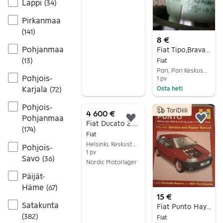
Lappi
(
34
)
Siirry ilmoitukseen
Pirkanmaa
(
141
)
8 €
Pohjanmaa
Fiat Tipo,Brava,Bravo lämmityslaitteen moottori
(
13
)
Fiat
Pori, Pori Keskus, Satakunta
Pohjois-
1 pv
Karjala
Osta heti
(
72
)
Siirry ilmoitukseen
Pohjois-
ToriDiili
4 600 €
Pohjanmaa
Lisää suosikiksi.
Lisä
Fiat Ducato 2.2Multijet EURO6 Uusi moottori
(
174
)
Fiat
Helsinki, Keskusta - Etu-Töölö, Uusimaa
Pohjois-
1 pv
Savo
(
36
)
Nordic Motorlager
Siirry ilmoitukseen
Päijät-
Häme
(
67
)
15 €
Satakunta
Fiat Punto Haynes korjausopas 1994-1999 1.1/1.3/1.7D
(
382
)
Fiat