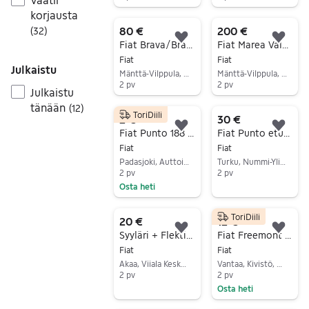
Siirry ilmoitukseen
Siirry ilmoitukseen
korjausta
80 €
200 €
(
32
)
Lisää suosikiksi.
Lisä
Fiat Brava/Bravo Valeo ajovalot
Fiat Marea Valeo ajovalot
Fiat
Fiat
Julkaistu
Mänttä-Vilppula, Vilppula Keskus, Pirkanmaa
Mänttä-Vilppula, Vilppula Keskus, Pirkanmaa
2 pv
2 pv
Julkaistu
Siirry ilmoitukseen
Siirry ilmoitukseen
tänään
(
12
)
ToriDiili
2 €
30 €
Lisää suosikiksi.
Lisä
Fiat Punto 188 laakerin lukitusmutteri, 4 eri profiilia ja sokka laakeriin.
Fiat Punto etuvalot umpiot
Fiat
Fiat
Padasjoki, Auttoinen, Päijät-Häme
Turku, Nummi-Ylioppilaskylä, Varsinais-Suomi
2 pv
2 pv
Osta heti
Siirry ilmoitukseen
Siirry ilmoitukseen
ToriDiili
20 €
12 €
Lisää suosikiksi.
Lisä
Syyläri + Flekti / Bravo,Brava -01
Fiat Freemont kallistuksen vakaaja
Fiat
Fiat
Akaa, Viiala Keskus, Pirkanmaa
Vantaa, Kivistö, Uusimaa
2 pv
2 pv
Osta heti
Siirry ilmoitukseen
Siirry ilmoitukseen