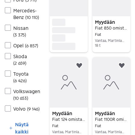
Mercedes-
Benz
(
10 110
)
Myydään
Nissan
Fiat 850 omistajankäsikirja, 1964
(
3 375
)
Fiat
Vantaa, Martinlaakso, Uusimaa
Opel
(
6 857
)
18 t
Siirry ilmoitukseen
Skoda
(
2 659
)
Lisää suosikiksi.
Lisä
Toyota
(
6 426
)
Volkswagen
(
10 653
)
Volvo
(
9 146
)
Myydään
Myydään
Fiat 124 omistajankäsikirja, 1966
Fiat 1100R omistajankäsikirja, 1966
Näytä
Fiat
Fiat
kaikki
Vantaa, Martinlaakso, Uusimaa
Vantaa, Martinlaakso, Uusimaa