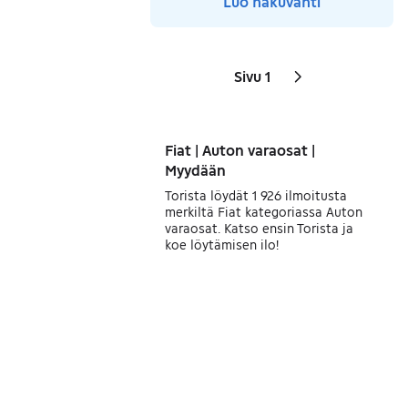
Luo hakuvahti
Sivu 1
Sivut
Seuraava sivu
kuvake
,
Fiat | Auton varaosat |
Myydään
Torista löydät 1 926 ilmoitusta
merkiltä Fiat kategoriassa Auton
varaosat. Katso ensin Torista ja
koe löytämisen ilo!