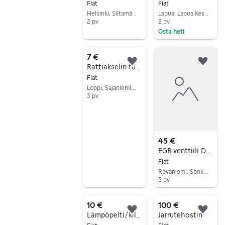
Fiat
Fiat
Helsinki, Siltamäki, Uusimaa
Lapua, Lapua Keskus, Etelä-Pohjanmaa
2 pv
2 pv
Osta heti
Siirry ilmoitukseen
Siirry ilmoitukseen
7 €
Lisää suosikiksi.
Lisä
Rattiakselin tukirauta - Fiat Ducato -92
Fiat
Loppi, Sajaniemi, Kanta-Häme
3 pv
Siirry ilmoitukseen
45 €
EGR-venttiili Ducatoon 2007
Fiat
Rovaniemi, Sonka, Lappi
3 pv
Siirry ilmoitukseen
10 €
100 €
Lisää suosikiksi.
Lisä
Lämpöpelti/kilpi, pakoputki - Fiat Ducato -92
Jarrutehostin