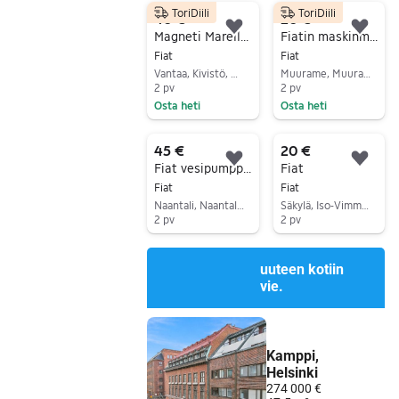
ToriDiili
ToriDiili
40 €
20 €
Lisää suosikiksi.
Lisä
Magneti Marelli jakohihnasarja
Fiatin maskinmerkki
Fiat
Fiat
Vantaa, Kivistö, Uusimaa
Muurame, Muurame Keskus, Keski-Suomi
2 pv
2 pv
Osta heti
Osta heti
Siirry ilmoitukseen
Siirry ilmoitukseen
45 €
20 €
Lisää suosikiksi.
Lisä
Fiat vesipumppu / moottorin osa
Fiat
Fiat
Fiat
Naantali, Naantali Keskus, Varsinais-Suomi
Säkylä, Iso-Vimma, Satakunta
2 pv
2 pv
Siirry ilmoitukseen
Siirry ilmoitukseen