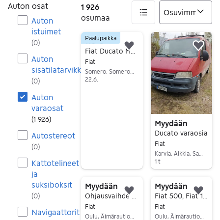
Auton osat
1 926
osumaa
Auton
istuimet
Paalupaikka
1926 tulos(ta)
110 €
(
0
)
Lisää suosikiksi.
Lisä
Fiat Ducato Manuaalinen 5-portainen vaihdelaatikko varaosiksi
Auton
Fiat
sisätilatarvikkeet
Somero, Somero Keskus, Varsinais-Suomi
22.6.
(
0
)
Siirry ilmoitukseen
Auton
varaosat
(
1 926
)
Myydään
Ducato varaosia
Autostereot
Fiat
(
0
)
Karvia, Alkkia, Satakunta
1 t
Kattotelineet
ja
Siirry ilmoitukseen
suksiboksit
Myydään
Myydään
Lisää suosikiksi.
Lisä
(
0
)
Ohjausvaihde +rattiakseli Fiat 127/128, Autobianchi
Fiat 500, Fiat 126 tuulilasin pyyhkimen moottori Magneti Marelli TGE556
Fiat
Fiat
Navigaattorit
Oulu, Äimärautio, Pohjois-Pohjanmaa
Oulu, Äimärautio, Pohjois-Pohjanmaa