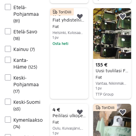
Siirry ilmoitukseen
Etelä-
ToriDiili
Pohjanmaa
11 €
Lisää suosikiksi.
Lisä
Fiat yhdistelmäkytkin ohjauspylväs 1981 BREVETTATO
(
81
)
Fiat
Etelä-Savo
Helsinki, Kulosaari, Uusimaa
1 pv
(
18
)
Osta heti
Kainuu
(
7
)
Siirry ilmoitukseen
Kanta-
135 €
Häme
(
125
)
Uusi tuulilasi Fiat DUCATO III
Keski-
Fiat
Vantaa, Nikinmäki, Uusimaa
Pohjanmaa
1 pv
(
17
)
TTP Group
Siirry ilmoitukseen
Keski-Suomi
ToriDiili
(
63
)
4 €
Lisää suosikiksi.
Lisä
Peililasi ulkopeiliin
Kymenlaakso
Fiat
(
74
)
Oulu, Kuivasjärvi, Pohjois-Pohjanmaa
1 pv