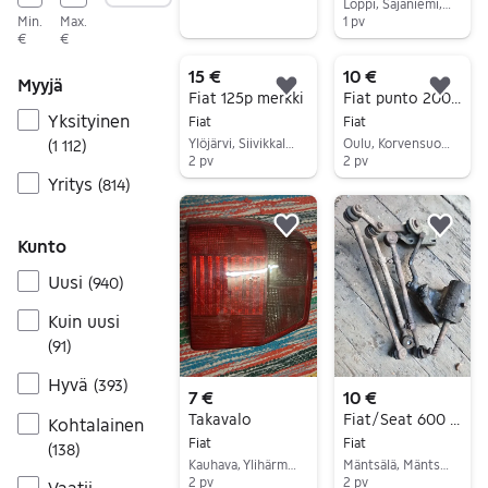
Loppi, Sajaniemi, Kanta-Häme
Min.
Max.
1 pv
€
€
Siirry ilmoitukseen
15 €
10 €
Myyjä
Lisää suosikiksi.
Lisä
Fiat 125p merkki
Fiat punto 2004 osia ennen romutusta
Yksityinen
Fiat
Fiat
Ylöjärvi, Siivikkala, Pirkanmaa
Oulu, Korvensuora, Pohjois-Pohjanmaa
(
1 112
)
2 pv
2 pv
Yritys
(
814
)
Siirry ilmoitukseen
Siirry ilmoitukseen
Lisää suosikiksi.
Lisä
Kunto
Uusi
(
940
)
Kuin uusi
(
91
)
Hyvä
(
393
)
7 €
10 €
Takavalo
Fiat/Seat 600 osia
Kohtalainen
Fiat
Fiat
(
138
)
Kauhava, Ylihärmä Keskus-Vesiluoma, Etelä-Pohjanmaa
Mäntsälä, Mäntsälä Keskus, Uusimaa
2 pv
2 pv
Vaatii