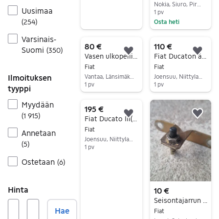
Nokia, Siuro, Pirkanmaa
Uusimaa
1 pv
(
254
)
Osta heti
Siirry ilmoitukseen
Varsinais-
80 €
110 €
Suomi
(
350
)
Lisää suosikiksi.
Lisä
Vasen ulkopeili fiat ducato,citroen jumper sekä peugeot boxeriin!
Fiat Ducaton äänenvaimentaja
Fiat
Fiat
Vantaa, Länsimäki, Uusimaa
Joensuu, Niittylahti, Pohjois-Karjala
Ilmoituksen
1 pv
1 pv
tyyppi
Siirry ilmoitukseen
Siirry ilmoitukseen
Myydään
195 €
(
1 915
)
Lisää suosikiksi.
Lisä
Fiat Ducato III( 2006 - 2013 ) polttoaines.90L
Fiat
Annetaan
Joensuu, Niittylahti, Pohjois-Karjala
(
5
)
1 pv
Siirry ilmoitukseen
Ostetaan
(
6
)
Hinta
10 €
Seisontajarrun tunnistin kytkin - Fiat Ducato -92
Hae
Fiat