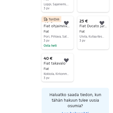
Loppi, Sajaniemi, Kanta-Häme
3 pv
Siirry ilmoitukseen
ToriDiili
40 €
25 €
Lisää suosikiksi.
Lisä
Fiat ohjainviikset / valo- ja pyyhkijäkatkaisin 735309507
Fiat Ducato jarrupalasarja Brembo 23092
Fiat
Fiat
Pori, Pihlava, Satakunta
Ulvila, Kullaa Keskus, Satakunta
3 pv
3 pv
Osta heti
Siirry ilmoitukseen
Siirry ilmoitukseen
40 €
Lisää suosikiksi.
Fiat takavalo
Fiat
Kokkola, Kirkonmäki-Isokylä, Keski-Pohjanmaa
3 pv
Siirry ilmoitukseen
Haluatko saada tiedon, kun
tähän hakuun tulee uusia
osumia?