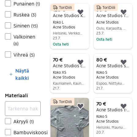
Siirry ilmoitukseen
Siirry ilmoitukseen
Punainen
(
1
)
ToriDiili
ToriDiili
120 €
30 €
Ruskea
(
3
)
Lisää suosikiksi.
Lisä
Acne Studios Kozu XOXO Face -villapaita L – unisex
Acne Studios Town Stay Cash 34x34 farkut
Koko L
Acne Studios
Sininen
(
15
)
Acne Studios
Oulu, Karjasilta, Pohjois-Pohjanmaa
Helsinki, Verkkosaari, Uusimaa
23.7.
Valkoinen
23.7.
Osta heti
(
6
)
Osta heti
Siirry ilmoitukseen
Siirry ilmoitukseen
Vihreä
(
5
)
70 €
80 €
Lisää suosikiksi.
Lisä
Acne Studios collegepaita XS musta
Acne Studios swetari
Näytä
Koko XS
Koko S
kaikki
Acne Studios
Acne Studios
Kauniainen, Kauniainen, Uusimaa
Espoo, Niittykumpu, Uusimaa
21.7.
21.7.
Materiaali
Siirry ilmoitukseen
Siirry ilmoitukseen
ToriDiili
70 €
Lisää suosikiksi.
Lisä
Acne Studios t-paita S
Koko S
Akryyli
(
1
)
Acne Studios
Helsinki, Maununneva, Uusimaa
Bambuviskoosi
20.7.