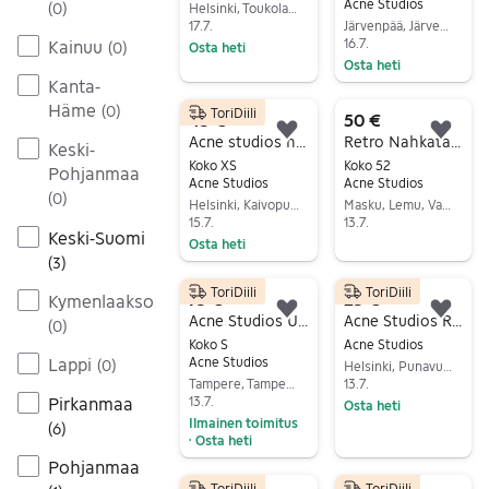
Acne Studios
(
0
)
Helsinki, Toukola-Vanhakaupunki, Uusimaa
17.7.
Järvenpää, Järvenpää Keskus, Uusimaa
16.7.
Kainuu
(
0
)
Osta heti
Osta heti
Siirry ilmoitukseen
Kanta-
Siirry ilmoitukseen
Häme
(
0
)
ToriDiili
45 €
50 €
Lisää suosikiksi.
Lisä
Acne studios hoodie huppari FERRIS FACE koko XS
Retro Nahkatakki koko 52 suomalainen
Keski-
Koko XS
Koko 52
Pohjanmaa
Acne Studios
Acne Studios
(
0
)
Helsinki, Kaivopuisto - Ullanlinna, Uusimaa
Masku, Lemu, Varsinais-Suomi
15.7.
13.7.
Keski-Suomi
Osta heti
Siirry ilmoitukseen
(
3
)
Siirry ilmoitukseen
ToriDiili
ToriDiili
75 €
25 €
Kymenlaakso
Lisää suosikiksi.
Lisä
Acne Studios UNISEX denimtakki S
Acne Studios River white farkut W30
(
0
)
Koko S
Acne Studios
Lappi
Acne Studios
(
0
)
Helsinki, Punavuori, Uusimaa
Tampere, Tampere Keskus Läntinen, Pirkanmaa
13.7.
Pirkanmaa
13.7.
Osta heti
Ilmainen toimitus
(
6
)
Siirry ilmoitukseen
Osta heti
•
Pohjanmaa
Siirry ilmoitukseen
ToriDiili
ToriDiili