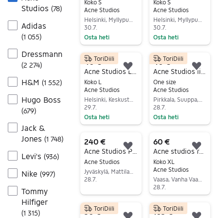
Koko S
Koko S
Studios
(
78
)
Acne Studios
Acne Studios
Helsinki, Myllypuro, Uusimaa
Helsinki, Myllypuro, Uusimaa
Adidas
30.7.
30.7.
(
1 055
)
Osta heti
Osta heti
Siirry ilmoitukseen
Siirry ilmoitukseen
Dressmann
ToriDiili
ToriDiili
40 €
40 €
(
2 274
)
Lisää suosikiksi.
Lisä
Acne Studios Logo Rib Sweatshirt – valkoinen, L
Acne Studios lippis
H&M
(
1 552
)
Koko L
One size
Acne Studios
Acne Studios
Hugo Boss
Helsinki, Keskusta - Etu-Töölö, Uusimaa
Pirkkala, Suuppa, Pirkanmaa
29.7.
28.7.
(
679
)
Osta heti
Osta heti
Jack &
Siirry ilmoitukseen
Siirry ilmoitukseen
Jones
(
1 748
)
240 €
60 €
Lisää suosikiksi.
Lisä
Acne Studios Pass Mid Blue-farkkutakki, koko 52
Acne studios face logo huppari
Levi's
(
936
)
Acne Studios
Koko XL
Acne Studios
Jyväskylä, Mattilanpelto, Keski-Suomi
Nike
(
997
)
28.7.
Vaasa, Vanha Vaasa, Pohjanmaa
28.7.
Tommy
Siirry ilmoitukseen
Siirry ilmoitukseen
Hilfiger
ToriDiili
ToriDiili
30 €
105 €
(
1 315
)