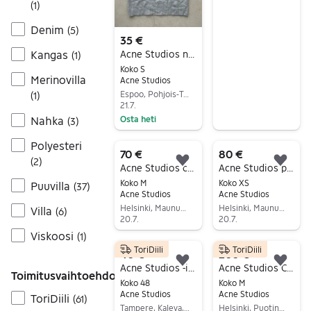
(
1
)
Siirry ilmoitukseen
Denim
(
5
)
35 €
Acne Studios neule
Kangas
(
1
)
Koko S
Merinovilla
Acne Studios
Espoo, Pohjois-Tapiola, Uusimaa
(
1
)
21.7.
Nahka
Osta heti
(
3
)
Siirry ilmoitukseen
Polyesteri
70 €
80 €
(
2
)
Lisää suosikiksi.
Lisä
Acne Studios collegepaita M
Acne Studios paita
Koko M
Koko XS
Puuvilla
(
37
)
Acne Studios
Acne Studios
Helsinki, Maununneva, Uusimaa
Helsinki, Maununneva, Uusimaa
Villa
(
6
)
20.7.
20.7.
Viskoosi
Siirry ilmoitukseen
Siirry ilmoitukseen
(
1
)
ToriDiili
ToriDiili
40 €
200 €
Lisää suosikiksi.
Lisä
Acne Studios -irtotakki
Acne Studios Collegepaita
Toimitusvaihtoehdot
Koko 48
Koko M
Acne Studios
Acne Studios
ToriDiili
(
61
)
Tampere, Kaleva, Pirkanmaa
Helsinki, Puotinharju, Uusimaa