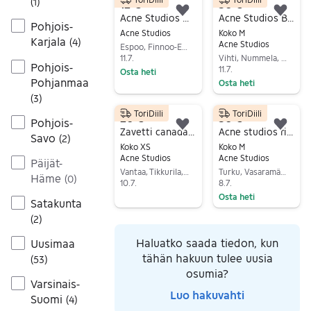
(
1
)
12 €
50 €
Lisää suosikiksi.
Lisä
Acne Studios miesten farkut
Acne Studios Blå Konst “North” -farkut
Pohjois-
Acne Studios
Koko M
Karjala
(
4
)
Acne Studios
Espoo, Finnoo-Eestinmalmi, Uusimaa
11.7.
Vihti, Nummela, Uusimaa
Pohjois-
11.7.
Osta heti
Pohjanmaa
Osta heti
Siirry ilmoitukseen
(
3
)
Siirry ilmoitukseen
ToriDiili
ToriDiili
20 €
50 €
Pohjois-
Lisää suosikiksi.
Lisä
Zavetti canada XS harmaa miehille
Acne studios river star farkut
Savo
(
2
)
Koko XS
Koko M
Acne Studios
Acne Studios
Päijät-
Vantaa, Tikkurila, Uusimaa
Turku, Vasaramäki, Varsinais-Suomi
Häme
(
0
)
10.7.
8.7.
Osta heti
Siirry ilmoitukseen
Satakunta
Siirry ilmoitukseen
(
2
)
Haluatko saada tiedon, kun
Uusimaa
tähän hakuun tulee uusia
(
53
)
osumia?
Varsinais-
Luo hakuvahti
Suomi
(
4
)