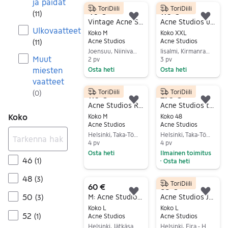
ja paidat
ToriDiili
ToriDiili
40 €
110 €
(
11
)
Lisää suosikiksi.
Lisä
Vintage Acne Studios collegepaita
Acne Studios unisex farkut musta
Ulkovaatteet
Koko M
Koko XXL
Acne Studios
Acne Studios
(
11
)
Joensuu, Niinivaara, Pohjois-Karjala
Iisalmi, Kirmanranta, Pohjois-Savo
Muut
2 pv
3 pv
miesten
Osta heti
Osta heti
vaatteet
Siirry ilmoitukseen
Siirry ilmoitukseen
ToriDiili
ToriDiili
(
0
)
110 €
270 €
Lisää suosikiksi.
Lisä
Acne Studios River farkut
Acne Studios takki
Koko
Koko M
Koko 48
Acne Studios
Acne Studios
Helsinki, Taka-Töölö, Uusimaa
Helsinki, Taka-Töölö, Uusimaa
4 pv
4 pv
Osta heti
Ilmainen toimitus
46
(
1
)
Osta heti
•
Siirry ilmoitukseen
Siirry ilmoitukseen
48
(
3
)
ToriDiili
60 €
85 €
Lisää suosikiksi.
Lisä
50
M: Acne Studios stamp logo t-paita
Acne Studios Justin huppari L harmaa
(
3
)
Koko L
Koko L
52
(
1
)
Acne Studios
Acne Studios
Helsinki, Jätkäsaari, Uusimaa
Helsinki, Eira - Hernesaari, Uusimaa