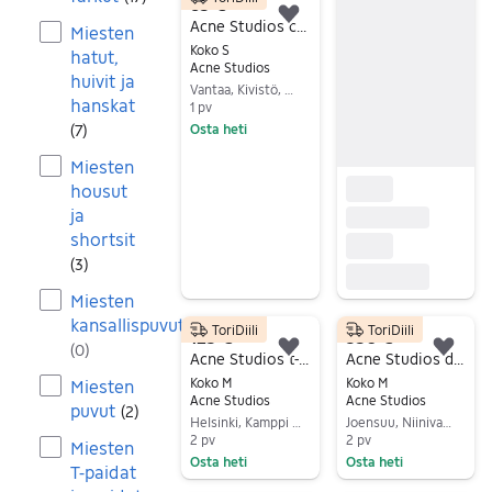
65 €
Lisää suosikiksi.
Acne Studios collegepaita S sininen miehille/naisille unisex
Miesten
Koko S
hatut,
Acne Studios
huivit ja
Vantaa, Kivistö, Uusimaa
hanskat
1 pv
(
7
)
Osta heti
Siirry ilmoitukseen
Miesten
housut
ja
shortsit
(
3
)
Miesten
kansallispuvut
ToriDiili
ToriDiili
125 €
350 €
(
0
)
Lisää suosikiksi.
Lisä
Acne Studios t-paita
Acne Studios distressed zip up hoodie
Koko M
Koko M
Miesten
Acne Studios
Acne Studios
puvut
(
2
)
Helsinki, Kamppi - Ruoholahti, Uusimaa
Joensuu, Niinivaara, Pohjois-Karjala
2 pv
2 pv
Miesten
Osta heti
Osta heti
T-paidat
Siirry ilmoitukseen
Siirry ilmoitukseen