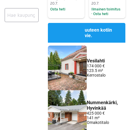
20.7.
20.7.
Osta heti
Ilmainen toimitus
Osta heti
•
Siirry ilmoitukseen
Siirry ilmoitukseen
Ei tuloksia