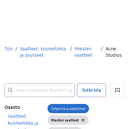
Olet tässä
Tori
/
Vaatteet, kosmetiikka
/
Miesten
/
Acne
ja asusteet
vaatteet
Studios
Tutki-tila
Ei tuloksia
Suodattimet
Osasto
Tyhjennä suodattimet
Avaa suodatin
Vaatteet,
Miesten vaatteet
Näytä suodattimet
Tyhjennä suodatin
kosmetiikka ja