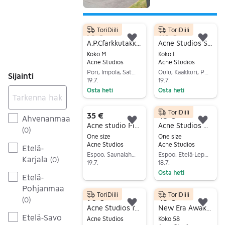
ToriDiili
ToriDiili
70 €
110 €
Lisää suosikiksi.
Lisä
A.P.Cfarkkutakki M sininen
Acne Studios Stamp Logo T-Paita
Koko M
Koko L
Acne Studios
Acne Studios
Pori, Impola, Satakunta
Oulu, Kaakkuri, Pohjois-Pohjanmaa
Sijainti
19.7.
19.7.
Osta heti
Osta heti
Siirry ilmoitukseen
Siirry ilmoitukseen
ToriDiili
35 €
45 €
Ahvenanmaa
Lisää suosikiksi.
Lisä
Acne studio Pipo
Acne Studios Mohair-huivi — beige/mint/musta | Käytetty
(
0
)
One size
One size
Acne Studios
Acne Studios
Etelä-
Espoo, Saunalahti-Kattilalaakso, Uusimaa
Espoo, Etelä-Leppävaara, Uusimaa
Karjala
(
0
)
19.7.
18.7.
Osta heti
Siirry ilmoitukseen
Etelä-
Siirry ilmoitukseen
Pohjanmaa
ToriDiili
ToriDiili
90 €
45 €
(
0
)
Lisää suosikiksi.
Lisä
Acne Studios farkut 1996 31/30
New Era Awake 59FIFTY lippis koko 7 1/2 musta
Etelä-Savo
Acne Studios
Koko 58