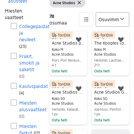
asusteet
Acne Studios
Näytä suodattimet
Tyhjennä suodatin
Miesten
78
vaatteet
osumaa
Collegepaidat
ja
ToriDiili
ToriDiili
78 tulos(ta)
25 €
45 €
neuleet
Lisää suosikiksi.
Lisä
Acne Studios paita M
The Kooples toppatakki/puffer
(
23
)
Koko M
Koko M
Acne Studios
Acne Studios
Frakit,
Pori, Pori Keskus, Satakunta
Helsinki, Lauttasaari, Uusimaa
smokit ja
4 t
21 t
saketit
Osta heti
Osta heti
(
0
)
Siirry ilmoitukseen
Siirry ilmoitukseen
ToriDiili
ToriDiili
Kauluspaidat
100 €
325 €
Lisää suosikiksi.
Lisä
Acne Studios Olive Chore housut
Acne Studios Gibson nahkatakki musta koko 50 (Tarjoa!)
(
4
)
Koko 50
Koko 50
Miesten
Acne Studios
Acne Studios
alusvaatteet
Helsinki, Kalasatama, Uusimaa
Joensuu, Penttilä, Pohjois-Karjala
1 pv
1 pv
(
0
)
Osta heti
Osta heti
Miesten
Siirry ilmoitukseen
Siirry ilmoitukseen
farkut
(
17
)
ToriDiili