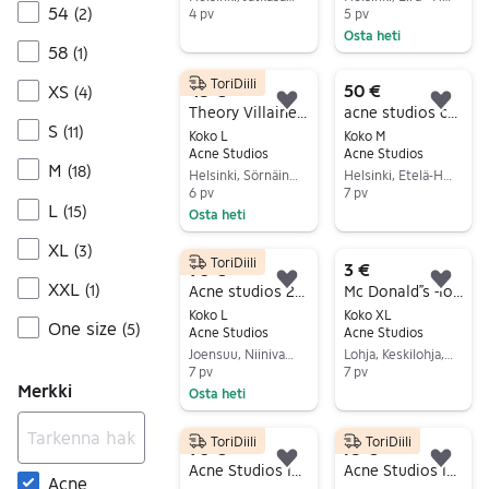
54
(
2
)
4 pv
5 pv
Osta heti
Siirry ilmoitukseen
58
(
1
)
Siirry ilmoitukseen
ToriDiili
45 €
50 €
XS
(
4
)
Lisää suosikiksi.
Lisä
Theory Villainen neuletakki sininen L
acne studios college
S
(
11
)
Koko L
Koko M
Acne Studios
Acne Studios
M
(
18
)
Helsinki, Sörnäinen, Uusimaa
Helsinki, Etelä-Haaga, Uusimaa
6 pv
7 pv
L
(
15
)
Osta heti
Siirry ilmoitukseen
Siirry ilmoitukseen
XL
(
3
)
ToriDiili
90 €
3 €
XXL
Lisää suosikiksi.
Lisä
(
1
)
Acne studios 2003 farkut
Mc Donald”s -logollinen t-paita
Koko L
Koko XL
One size
(
5
)
Acne Studios
Acne Studios
Joensuu, Niinivaara, Pohjois-Karjala
Lohja, Keskilohja, Uusimaa
7 pv
7 pv
Merkki
Osta heti
Siirry ilmoitukseen
Siirry ilmoitukseen
ToriDiili
ToriDiili
90 €
75 €
Lisää suosikiksi.
Lisä
Acne Studios longsleeve musta pitkähihainen
Acne Studios longsleeve white/sprayed
Acne