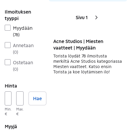
Ilmoituksen
Sivu 1
tyyppi
Sivut
Seuraava sivu
kuvake
,
Myydään
(
78
)
Acne Studios | Miesten
Annetaan
vaatteet | Myydään
(
0
)
Torista löydät 78 ilmoitusta
merkiltä Acne Studios kategoriassa
Ostetaan
Miesten vaatteet. Katso ensin
(
0
)
Torista ja koe löytämisen ilo!
Hinta
Hae
Min.
Max.
€
€
Myyjä