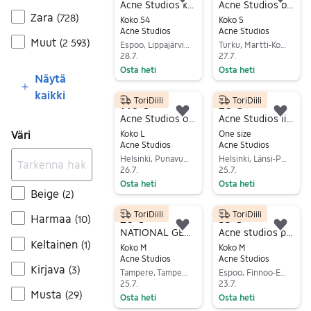
Lisää suosikiksi.
Lisä
Acne Studios kauluspaita 54, sininen
Acne Studios baggy farkut
Zara
(
728
)
Koko 54
Koko S
Acne Studios
Acne Studios
Muut
(
2 593
)
Espoo, Lippajärvi-Järvenperä, Uusimaa
Turku, Martti-Korppolaismäki, Varsinais-Suomi
28.7.
27.7.
Osta heti
Osta heti
Näytä
Siirry ilmoitukseen
Siirry ilmoitukseen
kaikki
ToriDiili
ToriDiili
140 €
20 €
Lisää suosikiksi.
Lisä
Acne Studios oversized shirt
Acne Studios lippalakki
Väri
Koko L
One size
Acne Studios
Acne Studios
Helsinki, Punavuori, Uusimaa
Helsinki, Länsi-Pasila, Uusimaa
26.7.
25.7.
Osta heti
Osta heti
Beige
(
2
)
Siirry ilmoitukseen
Siirry ilmoitukseen
ToriDiili
ToriDiili
20 €
55 €
Harmaa
(
10
)
Lisää suosikiksi.
Lisä
NATIONAL GEOGRAPHIC, miesten takki M harmaa akryyli
Acne studios punainen crewneck
Keltainen
(
1
)
Koko M
Koko M
Acne Studios
Acne Studios
Kirjava
(
3
)
Tampere, Tampere Keskus Läntinen, Pirkanmaa
Espoo, Finnoo-Eestinmalmi, Uusimaa
25.7.
23.7.
Musta
(
29
)
Osta heti
Osta heti