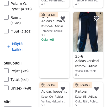
Oulu, Pateniemi, Pohjois-Pohjanmaa
Tampere, Atala-Linnainmaa, Pirkanmaa
Polarn O.
4 t
4 t
Pyret
(
4 805
)
Siirry ilmoitukseen
Siirry ilmoitukseen
ToriDiili
15 €
Reima
Lisää suosikiksi.
Lisä
Adidas climacool ulkoiluhousut, kokoa 164cm
(
7 365
)
Koko 164
Adidas
Muut
Tampere, Kaukajärvi, Pirkanmaa
(
5 308
)
4 t
Osta heti
Näytä
Siirry ilmoitukseen
kaikki
25 €
Adidas verkkarit 152
Sukupuoli
Koko 152
Adidas
Pojat
(
396
)
Vaasa, Huutoniemi, Pohjanmaa
5 t
Tytöt
(
464
)
Siirry ilmoitukseen
ToriDiili
ToriDiili
4 €
4 €
Unisex
(
949
)
Lisää suosikiksi.
Lisä
Adidas huppari 104
Paitoja
Koko 104
Adidas
Koko 158
Adidas
Väri
Vantaa, Hakunila, Uusimaa
Oulu, Jääli, Pohjois-Pohjanmaa
5 t
5 t