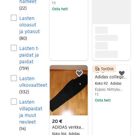
hameet
1 t
(
22
)
Osta heti
Siirry ilmoitukseen
Lasten
oloasut
ja yöasut
(
80
)
Lasten t-
paidat ja
paidat
(
739
)
ToriDiili
15 €
Lisää suosikiksi.
Lisä
Adidas collegehaalari koko 92 sininen
Lasten
Koko 92
Adidas
ulkovaatteet
Espoo, Niittykumpu, Uusimaa
(
332
)
1 t
Osta heti
Lasten
Siirry ilmoitukseen
villapaidat
ja muut
20 €
neuleet
ADIDAS verkkarit koossa 164
(
14
)
Koko 164
Adidas