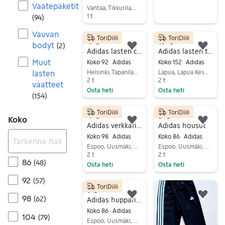
Vaatepaketit
Vantaa, Tikkurila, Uusimaa
1 t
(
94
)
Siirry ilmoitukseen
Vauvan
ToriDiili
ToriDiili
4 €
19 €
bodyt
(
2
)
Lisää suosikiksi.
Lisä
Adidas lasten collegehousut
Adidas lasten tuulitakki 152
Muut
Koko 92
Adidas
Koko 152
Adidas
lasten
Helsinki, Tapanila, Uusimaa
Lapua, Lapua Keskus, Etelä-Pohjanmaa
2 t
2 t
vaatteet
Osta heti
Osta heti
(
154
)
Siirry ilmoitukseen
Siirry ilmoitukseen
ToriDiili
ToriDiili
4 €
3 €
Koko
Lisää suosikiksi.
Lisä
Adidas verkkarit koko 98 punainen unisex
Adidas housut
Koko 98
Adidas
Koko 86
Adidas
Espoo, Uusmäki, Uusimaa
Espoo, Uusmäki, Uusimaa
2 t
2 t
86
(
48
)
Osta heti
Osta heti
Siirry ilmoitukseen
Siirry ilmoitukseen
92
(
57
)
ToriDiili
1 €
98
(
62
)
Lisää suosikiksi.
Lisä
Adidas hupparitakki koko 86 punainen unisex
Koko 86
Adidas
104
(
79
)
Espoo, Uusmäki, Uusimaa