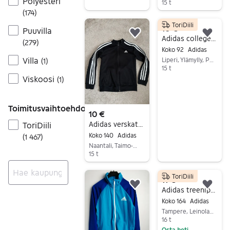
Polyesteri
15 t
(
174
)
Siirry ilmoitukseen
ToriDiili
10 €
Puuvilla
Lisää suosikiksi.
Lisä
Adidas collegehaalari 92cm
(
279
)
Koko 92
Adidas
Villa
Liperi, Ylämylly, Pohjois-Karjala
(
1
)
15 t
Viskoosi
(
1
)
Siirry ilmoitukseen
Toimitusvaihtoehdot
10 €
Adidas verskatakki
ToriDiili
Koko 140
Adidas
(
1 467
)
Naantali, Taimo-Nuhjala-Lietsala, Varsinais-Suomi
15 t
Siirry ilmoitukseen
ToriDiili
11 €
Lisää suosikiksi.
Lisä
Ei tuloksia
Adidas treenipaita
Koko 164
Adidas
Tampere, Leinola-Vehmainen, Pirkanmaa
16 t
Osta heti