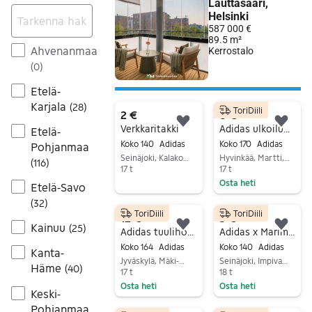
Ahvenanmaa
(
0
)
Etelä-
Karjala
(
28
)
ToriDiili
2 €
8 €
Lisää suosikiksi.
Lisä
Verkkaritakki
Adidas ulkoiluhousut 170cm
Etelä-
Koko 140
Adidas
Koko 170
Adidas
Pohjanmaa
Seinäjoki, Kalakoski, Etelä-Pohjanmaa
Hyvinkää, Martti, Uusimaa
(
116
)
17 t
17 t
Osta heti
Siirry ilmoitukseen
Etelä-Savo
Siirry ilmoitukseen
(
32
)
ToriDiili
ToriDiili
12 €
5 €
Kainuu
(
25
)
Lisää suosikiksi.
Lisä
Adidas tuulihousut 164cm
Adidas x Marimekko koko 140
Koko 164
Adidas
Koko 140
Adidas
Kanta-
Jyväskylä, Mäki-Matti, Keski-Suomi
Seinäjoki, Impivaara, Etelä-Pohjanmaa
Häme
(
40
)
17 t
18 t
Osta heti
Osta heti
Keski-
Siirry ilmoitukseen
Siirry ilmoitukseen
Pohjanmaa