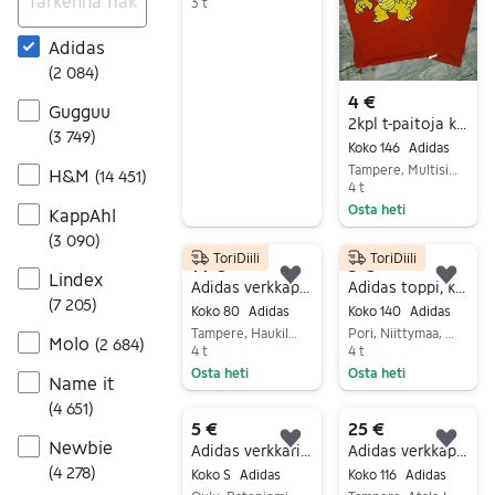
3 t
Siirry ilmoitukseen
Adidas
(
2 084
)
4 €
Gugguu
2kpl t-paitoja kokoa 146/152cm
(
3 749
)
Koko 146
Adidas
Tampere, Multisilta, Pirkanmaa
H&M
(
14 451
)
4 t
Osta heti
KappAhl
Siirry ilmoitukseen
(
3 090
)
ToriDiili
ToriDiili
14 €
5 €
Lindex
Lisää suosikiksi.
Lisä
Adidas verkkapuku 74/80
Adidas toppi, koko 140
(
7 205
)
Koko 80
Adidas
Koko 140
Adidas
Tampere, Haukiluoma-Ikuri, Pirkanmaa
Pori, Niittymaa, Satakunta
Molo
(
2 684
)
4 t
4 t
Osta heti
Osta heti
Name it
Siirry ilmoitukseen
Siirry ilmoitukseen
(
4 651
)
5 €
25 €
Newbie
Lisää suosikiksi.
Lisä
Adidas verkkarit S musta unisex
Adidas verkkapuku / 116
(
4 278
)
Koko S
Adidas
Koko 116
Adidas