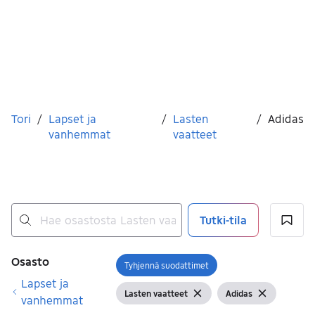
Olet tässä
Tori
/
Lapset ja
/
Lasten
/
Adidas
vanhemmat
vaatteet
Tutki-tila
Ei tuloksia
Suodattimet
Osasto
Tyhjennä suodattimet
Avaa suodatin
Lapset ja
Lasten vaatteet
Adidas
Näytä suodattimet
Tyhjennä suodatin
Näytä suodattimet
Tyhjennä s
vanhemmat