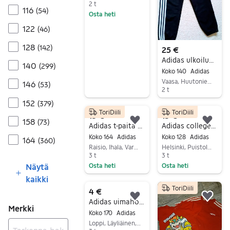
2 t
116
(
54
)
Osta heti
Siirry ilmoitukseen
122
(
46
)
128
(
142
)
25 €
Adidas ulkoiluhousut, välikausihousut vuorelliset 140
140
(
299
)
Koko 140
Adidas
Vaasa, Huutoniemi, Pohjanmaa
146
(
53
)
2 t
Siirry ilmoitukseen
152
(
379
)
ToriDiili
ToriDiili
15 €
15 €
158
(
73
)
Lisää suosikiksi.
Lisä
Adidas t-paita koko 164 kirjava unisex
Adidas collegepaidat
Koko 164
Adidas
Koko 128
Adidas
164
(
360
)
Raisio, Ihala, Varsinais-Suomi
Helsinki, Puistola, Uusimaa
3 t
3 t
Näytä
Osta heti
Osta heti
Siirry ilmoitukseen
Siirry ilmoitukseen
kaikki
ToriDiili
4 €
Lisää suosikiksi.
Lisä
Adidas uimahousut
Merkki
Koko 170
Adidas
Loppi, Läyliäinen, Kanta-Häme