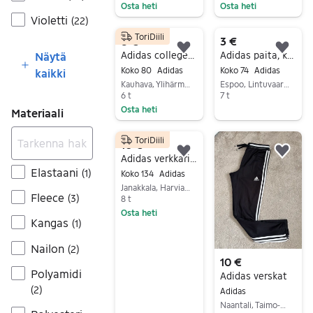
Osta heti
Osta heti
Violetti
(
22
)
Siirry ilmoitukseen
Siirry ilmoitukseen
ToriDiili
8 €
3 €
Lisää suosikiksi.
Lisä
Adidas collegehousut 80
Adidas paita, koko 74
Näytä
Koko 80
Adidas
Koko 74
Adidas
kaikki
Kauhava, Ylihärmä Keskus-Vesiluoma, Etelä-Pohjanmaa
Espoo, Lintuvaara, Uusimaa
6 t
7 t
Osta heti
Materiaali
Siirry ilmoitukseen
Siirry ilmoitukseen
ToriDiili
10 €
Lisää suosikiksi.
Lisä
Adidas verkkarit ( mainittavaa) + takki 134-140cm!
Elastaani
(
1
)
Koko 134
Adidas
Janakkala, Harviala, Kanta-Häme
Fleece
(
3
)
8 t
Osta heti
Kangas
(
1
)
Siirry ilmoitukseen
Nailon
(
2
)
10 €
Polyamidi
Adidas verskat
(
2
)
Adidas
Naantali, Taimo-Nuhjala-Lietsala, Varsinais-Suomi