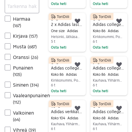
Osta heti
Osta heti
Siirry ilmoitukseen
Siirry ilmoitukseen
ToriDiili
ToriDiili
5 €
8 €
Harmaa
Lisää suosikiksi.
Lisä
2 x Adidas lasten pipo
Adidas collegepuku, koko 86
(
167
)
One size
Adidas
Koko 86
Adidas
Kirjava
(
157
)
Helsinki, Jätkäsaari, Uusimaa
Kirkkonummi, Porkkala, Uusimaa
5 t
6 t
Musta
(
687
)
Osta heti
Osta heti
Siirry ilmoitukseen
Siirry ilmoitukseen
Oranssi
(
26
)
ToriDiili
ToriDiili
8 €
7 €
Punainen
Lisää suosikiksi.
Lisä
Adidas collegepuku, koko 86
Adidas collegepaita 86
(
105
)
Koko 86
Adidas
Koko 86
Adidas
Kirkkonummi, Porkkala, Uusimaa
Kauhava, Ylihärmä Keskus-Vesiluoma, Etelä-Pohjanmaa
Sininen
(
314
)
6 t
6 t
Osta heti
Osta heti
Vaaleanpunainen
Siirry ilmoitukseen
Siirry ilmoitukseen
(
112
)
ToriDiili
ToriDiili
10 €
8 €
Lisää suosikiksi.
Lisä
Adidas verkkatakki 104
Adidas collegepaita 68
Valkoinen
Koko 104
Adidas
Koko 68
Adidas
(
64
)
Kauhava, Ylihärmä Keskus-Vesiluoma, Etelä-Pohjanmaa
Kauhava, Ylihärmä Keskus-Vesiluoma, Etelä-Pohjanmaa
6 t
6 t
Vihreä
(
39
)