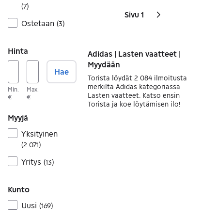
(
7
)
Sivu 1
Sivut
Seuraava sivu
kuvake
,
Ostetaan
(
3
)
Hinta
Adidas | Lasten vaatteet |
Myydään
Hae
Torista löydät 2 084 ilmoitusta
merkiltä Adidas kategoriassa
Min.
Max.
Lasten vaatteet. Katso ensin
€
€
Torista ja koe löytämisen ilo!
Myyjä
Yksityinen
(
2 071
)
Yritys
(
13
)
Kunto
Uusi
(
169
)