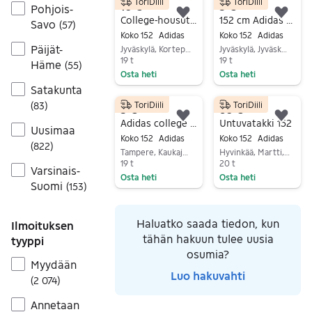
ToriDiili
ToriDiili
10 €
5 €
Pohjois-
Lisää suosikiksi.
Lisä
College-housut x2, koko 146/152
152 cm Adidas treenipaita
Savo
(
57
)
Koko 152
Adidas
Koko 152
Adidas
Päijät-
Jyväskylä, Kortepohja, Keski-Suomi
Jyväskylä, Jyväskylä Keskus, Keski-Suomi
19 t
19 t
Häme
(
55
)
Osta heti
Osta heti
Satakunta
Siirry ilmoitukseen
Siirry ilmoitukseen
ToriDiili
ToriDiili
(
83
)
5 €
60 €
Lisää suosikiksi.
Lisä
Adidas college shortsit 152cm
Untuvatakki 152
Uusimaa
Koko 152
Adidas
Koko 152
Adidas
(
822
)
Tampere, Kaukajärvi, Pirkanmaa
Hyvinkää, Martti, Uusimaa
19 t
20 t
Varsinais-
Osta heti
Osta heti
Suomi
(
153
)
Siirry ilmoitukseen
Siirry ilmoitukseen
Haluatko saada tiedon, kun
Ilmoituksen
tähän hakuun tulee uusia
tyyppi
osumia?
Myydään
Luo hakuvahti
(
2 074
)
Annetaan