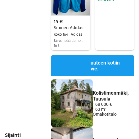
Siirry ilmoitukseen
15 €
Sininen Adidas verkkatakki 164cm
Koko 164
Adidas
Järvenpää, Jamppa, Uusimaa
16 t
Siirry ilmoitukseen
Sijainti