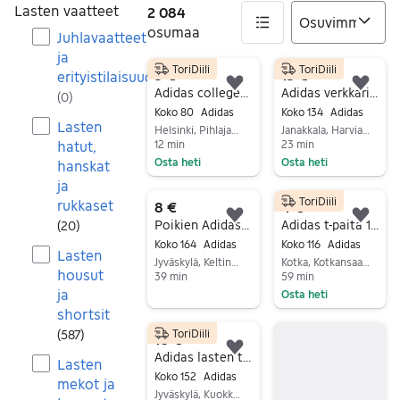
Lasten vaatteet
2 084
osumaa
Juhlavaatteet
ja
ToriDiili
ToriDiili
2084 tulos(ta)
3 €
15 €
erityistilaisuudet
Lisää suosikiksi.
Lisä
Adidas collegepaita 80
Adidas verkkarit + takki 134-140cm!
(
0
)
Koko 80
Adidas
Koko 134
Adidas
Lasten
Helsinki, Pihlajamäki, Uusimaa
Janakkala, Harviala, Kanta-Häme
hatut,
12 min
23 min
Osta heti
Osta heti
hanskat
Siirry ilmoitukseen
Siirry ilmoitukseen
ja
ToriDiili
rukkaset
8 €
4 €
Lisää suosikiksi.
Lisä
Poikien Adidas verkkaritanki koko :164cm.
Adidas t-paita 116cm
(
20
)
Koko 164
Adidas
Koko 116
Adidas
Lasten
Jyväskylä, Keltinmäki, Keski-Suomi
Kotka, Kotkansaari, Kymenlaakso
housut
39 min
59 min
ja
Osta heti
Siirry ilmoitukseen
shortsit
Siirry ilmoitukseen
(
587
)
ToriDiili
10 €
Lisää suosikiksi.
Adidas lasten tuulitakki koko 152 musta
Lasten
Koko 152
Adidas
mekot ja
Jyväskylä, Kuokkala-Ristikivi, Keski-Suomi