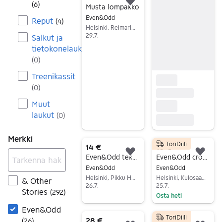
(
6
)
Lisää suosikiksi.
Musta lompakko
Even&Odd
Reput
(
4
)
Helsinki, Reimarla, Uusimaa
29.7.
Salkut ja
Siirry ilmoitukseen
tietokonelaukut
(
0
)
Treenikassit
(
0
)
Muut
laukut
(
0
)
Merkki
ToriDiili
14 €
10 €
Lisää suosikiksi.
Lisä
Even&Odd tekonahkainen käsilaukku musta naiset
Even&Odd croc-kuvioitu olkalaukku
Even&Odd
Even&Odd
Helsinki, Pikku Huopalahti, Uusimaa
Helsinki, Kulosaari, Uusimaa
& Other
26.7.
25.7.
Stories
(
292
)
Osta heti
Siirry ilmoitukseen
Siirry ilmoitukseen
Even&Odd
ToriDiili
28 €
7 €
(
26
)