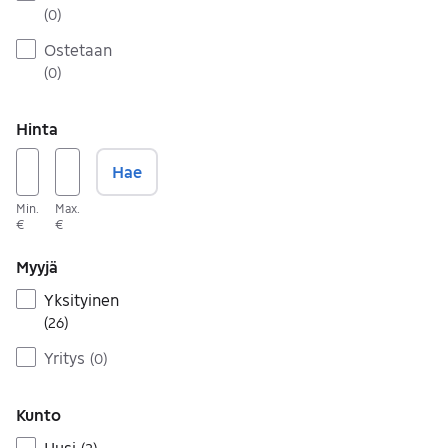
(
0
)
Ostetaan
(
0
)
Hinta
Hae
Min.
Max.
€
€
Myyjä
Yksityinen
(
26
)
Yritys
(
0
)
Kunto
Uusi