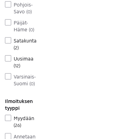
Pohjois-
Savo
(
0
)
Päijät-
Häme
(
0
)
Satakunta
(
2
)
Uusimaa
(
12
)
Varsinais-
Suomi
(
0
)
Ilmoituksen
tyyppi
Myydään
(
26
)
Annetaan