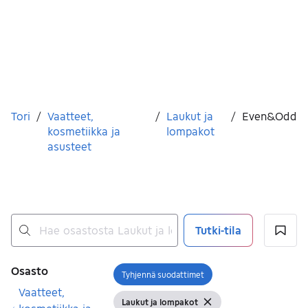
Olet tässä
Tori
/
Vaatteet,
/
Laukut ja
/
Even&Odd
kosmetiikka ja
lompakot
asusteet
Tutki-tila
Ei tuloksia
Suodattimet
Osasto
Tyhjennä suodattimet
Avaa suodatin
Vaatteet,
Laukut ja lompakot
Näytä suodattimet