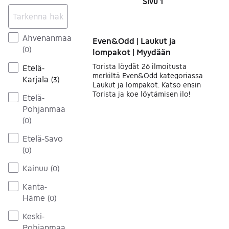
Sivu 1
Sivut
Ahvenanmaa
Even&Odd | Laukut ja
(
0
)
lompakot | Myydään
Torista löydät 26 ilmoitusta
Etelä-
merkiltä Even&Odd kategoriassa
Karjala
(
3
)
Laukut ja lompakot. Katso ensin
Torista ja koe löytämisen ilo!
Etelä-
Pohjanmaa
(
0
)
Etelä-Savo
(
0
)
Kainuu
(
0
)
Kanta-
Häme
(
0
)
Keski-
Pohjanmaa