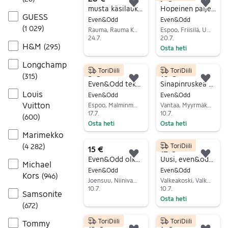
Lisää suosikiksi.
Lisä
musta käsilaukku
Hopeinen paljettilaukku
GUESS
Even&Odd
Even&Odd
(
1 029
)
Rauma, Rauma Keskus, Satakunta
Espoo, Friisilä, Uusimaa
24.7.
20.7.
H&M
(
295
)
Osta heti
Siirry ilmoitukseen
Siirry ilmoitukseen
Longchamp
ToriDiili
ToriDiili
5 €
10 €
(
315
)
Lisää suosikiksi.
Lisä
Even&Odd tekonahkainen olkalaukku
Sinapinruskea käsilaukku
Louis
Even&Odd
Even&Odd
Vuitton
Espoo, Malminmäki-Eestinlaakso, Uusimaa
Vantaa, Myyrmäki, Uusimaa
17.7.
10.7.
(
600
)
Osta heti
Osta heti
Marimekko
Siirry ilmoitukseen
Siirry ilmoitukseen
(
4 282
)
ToriDiili
15 €
12 €
Lisää suosikiksi.
Lisä
Even&Odd olkalaukku
Uusi, even&odd käsi/olkalaukku
Michael
Even&Odd
Even&Odd
Kors
(
946
)
Joensuu, Niinivaara, Pohjois-Karjala
Valkeakoski, Valkeakoski Keskus, Pirkanmaa
10.7.
10.7.
Samsonite
Osta heti
Siirry ilmoitukseen
(
672
)
Siirry ilmoitukseen
ToriDiili
ToriDiili
Tommy
15 €
9 €