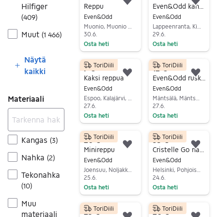
Lisää suosikiksi.
Lisä
Hilfiger
Reppu
Even&Odd kangaslaukku naisille
(
409
)
Even&Odd
Even&Odd
Muonio, Muonio Keskus, Lappi
Lappeenranta, Kivisalmi, Etelä-Karjala
Muut
(
1 466
)
30.6.
29.6.
Osta heti
Osta heti
Siirry ilmoitukseen
Siirry ilmoitukseen
Näytä
ToriDiili
ToriDiili
7 €
12 €
kaikki
Lisää suosikiksi.
Lisä
Kaksi reppua
Even&Odd ruskea tekonahka laukku
Even&Odd
Even&Odd
Materiaali
Espoo, Kalajärvi, Uusimaa
Mäntsälä, Mäntsälä Keskus, Uusimaa
27.6.
27.6.
Osta heti
Osta heti
Siirry ilmoitukseen
Siirry ilmoitukseen
ToriDiili
ToriDiili
20 €
35 €
Kangas
(
3
)
Lisää suosikiksi.
Lisä
Minireppu
Cristelle Go nahkainen olkalaukku naiset
Nahka
(
2
)
Even&Odd
Even&Odd
Joensuu, Noljakka, Pohjois-Karjala
Helsinki, Pohjois-Meilahti, Uusimaa
Tekonahka
25.6.
24.6.
(
10
)
Osta heti
Osta heti
Siirry ilmoitukseen
Siirry ilmoitukseen
Muu
ToriDiili
ToriDiili
25 €
20 €
materiaali