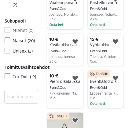
Lisää suosikiksi.
Lisä
Vaaleanpunainen olkalaukku
Pastellin värinen käsilaukku
(
2
)
Even&Odd
Even&Odd
Joensuu, Noljakka, Pohjois-Karjala
Joensuu, Noljakka, Pohjois-Karjala
23.6.
23.6.
Sukupuoli
Osta heti
Osta heti
Miehet
(
0
)
Siirry ilmoitukseen
Siirry ilmoitukseen
10 €
15 €
Naiset
(
20
)
Lisää suosikiksi.
Lisä
Käsilaukku (vain nouto)
Vyölaukku
Unisex
(
2
)
Even&Odd
Even&Odd
Joensuu, Joensuu Keskus Pohjoinen, Pohjois-Karjala
Tuusula, Kellokoski, Uusimaa
23.6.
15.6.
Toimitusvaihtoehdot
Siirry ilmoitukseen
Siirry ilmoitukseen
ToriDiili
10 €
9 €
ToriDiili
(
19
)
Lisää suosikiksi.
Lisä
Pieni olkalaukku
Even&Odd olkalaukku kangas naiset
Even&Odd
Even&Odd
Kirkkonummi, Masala, Uusimaa
Lappeenranta, Kivisalmi, Etelä-Karjala
15.6.
11.6.
Osta heti
Siirry ilmoitukseen
Ei tuloksia
Siirry ilmoitukseen
ToriDiili
Lisää suosikiksi.