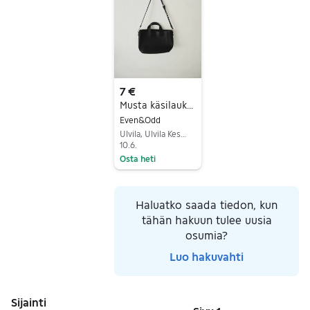
7 €
Musta käsilaukku
Even&Odd
Ulvila, Ulvila Keskus, Satakunta
10.6.
Osta heti
Siirry ilmoitukseen
Haluatko saada tiedon, kun
tähän hakuun tulee uusia
osumia?
Luo hakuvahti
Sijainti