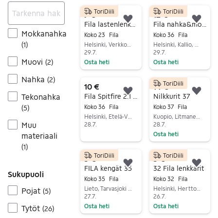
Siirry ilmoitukseen
Siirry ilmoitukseen
ToriDiili
ToriDiili
7 €
12 €
Lisää suosikiksi.
Lisä
Fila lastenlenkkarit
Fila nahka&mokka välikausitennarit koko 36
Mokkanahka
Koko 23
Fila
Koko 36
Fila
(
1
)
Helsinki, Verkkosaari, Uusimaa
Helsinki, Kallio, Uusimaa
29.7.
29.7.
Muovi
(
2
)
Osta heti
Osta heti
Siirry ilmoitukseen
Siirry ilmoitukseen
Nahka
(
2
)
ToriDiili
10 €
14 €
Lisää suosikiksi.
Lisä
Fila Spitfire 2.1 lasten tennarit koko 36 vaaleanpunainen valkoinen
Nilkkurit 37
Tekonahka
Koko 36
Fila
Koko 37
Fila
(
5
)
Helsinki, Etelä-Vuosaari, Uusimaa
Kuopio, Litmanen, Pohjois-Savo
Muu
28.7.
28.7.
Osta heti
materiaali
Siirry ilmoitukseen
Siirry ilmoitukseen
(
1
)
ToriDiili
ToriDiili
5 €
5 €
Lisää suosikiksi.
Lisä
FILA kengät 35
32 Fila lenkkarit
Sukupuoli
Koko 35
Fila
Koko 32
Fila
Lieto, Tarvasjoki Keskus, Varsinais-Suomi
Helsinki, Herttoniemi, Uusimaa
Pojat
(
5
)
27.7.
26.7.
Osta heti
Osta heti
Tytöt
(
26
)