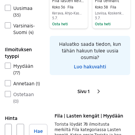
Lisää suosikiksi.
Lisä
Fila lasten kengät, koko 36
Fila tennarit
Koko 36
Fila
Koko 38
Fila
Uusimaa
Kerava, Ahjo-Kaskela, Uusimaa
Loviisa, Koskenkylän saha-alue, Uusimaa
(
35
)
5.7.
3.7.
Osta heti
Osta heti
Varsinais-
Siirry ilmoitukseen
Siirry ilmoitukseen
Suomi
(
4
)
Haluatko saada tiedon, kun
Ilmoituksen
tähän hakuun tulee uusia
tyyppi
osumia?
Myydään
Luo hakuvahti
(
77
)
Annetaan
(
1
)
Sivu 1
Sivut
Seuraava sivu
kuvake
,
Ostetaan
(
0
)
Fila | Lasten kengät | Myydään
Hinta
Torista löydät 78 ilmoitusta
merkiltä Fila kategoriassa Lasten
Hae
kengät. Katso ensin Torista ja koe