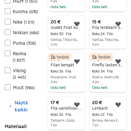
H&M
(
1 053
)
4 pv
4 pv
Osta heti
Osta heti
Kuoma
(
678
)
Siirry ilmoitukseen
Siirry ilmoitukseen
20 €
15 €
Nike
(
1 511
)
Lisää suosikiksi.
Lisä
Uudet Filat kokoa 30.
Fila lenkkarit kokoa 26
Nokian
(
686
)
Koko 30
Fila
Koko 26
Fila
Vantaa, Tikkurila, Uusimaa
Vantaa, Tikkurila, Uusimaa
Puma
(
708
)
5 pv
6 pv
Siirry ilmoitukseen
Siirry ilmoitukseen
Reima
ToriDiili
ToriDiili
31 €
4 €
(
1 857
)
Lisää suosikiksi.
Lisä
Filan kengät
Firefly lasten slip-on tennarit musta unisex
Viking
Koko 36
Fila
Koko 34
Fila
(
2 445
)
Rovaniemi, Pullinranta-Kiiruna, Lappi
Imatra, Imatra Keskus, Etelä-Karjala
6 pv
6 pv
Muut
(
986
)
Osta heti
Osta heti
Siirry ilmoitukseen
Siirry ilmoitukseen
17 €
20 €
Näytä
Lisää suosikiksi.
Lisä
Fila varrelliset lenkkarit/välikausikengät
Lenkarit
kaikki
Koko 36
Fila
Koko 22
Fila
Tampere, Epilä, Pirkanmaa
Kerava, Kerava Keskus, Uusimaa
7 pv
7 pv
Materiaali