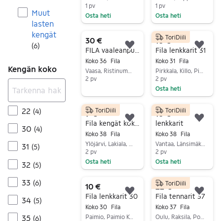
1 pv
1 pv
Muut
Osta heti
Osta heti
lasten
Siirry ilmoitukseen
Siirry ilmoitukseen
kengät
ToriDiili
30 €
10 €
(
6
)
Lisää suosikiksi.
Lisä
FILA vaaleanpunaiset platform-lenkkarit
Fila lenkkarit 31
Koko 36
Fila
Koko 31
Fila
Kengän koko
Vaasa, Ristinummi, Pohjanmaa
Pirkkala, Killo, Pirkanmaa
2 pv
2 pv
Osta heti
Siirry ilmoitukseen
Siirry ilmoitukseen
22
ToriDiili
ToriDiili
(
4
)
9 €
10 €
Lisää suosikiksi.
Lisä
Fila kengät koko 38 unisex
lenkkarit
30
(
4
)
Koko 38
Fila
Koko 38
Fila
Ylöjärvi, Lakiala, Pirkanmaa
Vantaa, Länsimäki, Uusimaa
31
(
5
)
2 pv
2 pv
Osta heti
Osta heti
32
(
5
)
Siirry ilmoitukseen
Siirry ilmoitukseen
33
(
6
)
ToriDiili
10 €
22 €
Lisää suosikiksi.
Lisä
Fila lenkkarit 30
Fila tennarit 37
34
(
5
)
Koko 30
Fila
Koko 37
Fila
Paimio, Paimio Keskus, Varsinais-Suomi
Oulu, Raksila, Pohjois-Pohjanmaa
35
(
6
)