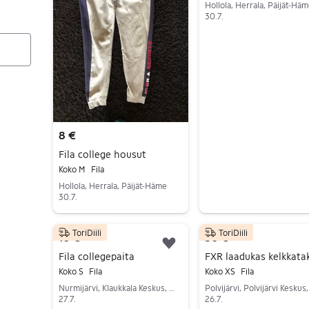
Hollola, Herrala, Päijät-Hä
30.7.
Siirry ilmoitukseen
8 €
Fila college housut
Koko M
Fila
Hollola, Herrala, Päijät-Häme
30.7.
Siirry ilmoitukseen
ToriDiili
ToriDiili
10 €
50 €
Lisää suosikiksi.
Fila collegepaita
Koko S
Fila
Koko XS
Fila
Nurmijärvi, Klaukkala Keskus, Uusimaa
27.7.
26.7.