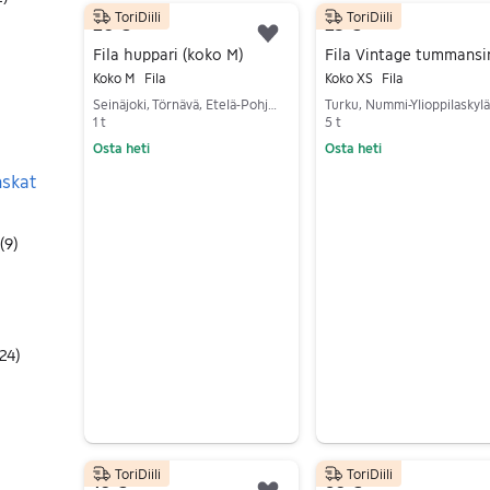
ToriDiili
ToriDiili
100 tulos(ta)
20 €
25 €
Lisää suosikiksi.
Fila huppari (koko M)
Koko M
Fila
Koko XS
Fila
Seinäjoki, Törnävä, Etelä-Pohjanmaa
1 t
5 t
Osta heti
Osta heti
nskat
Siirry ilmoitukseen
Siirry ilmoitukseen
(
9
)
24
)
ToriDiili
ToriDiili
10 €
60 €