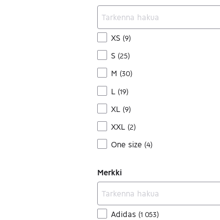
XS
(
9
)
S
(
25
)
M
(
30
)
L
(
19
)
XL
(
9
)
XXL
(
2
)
One size
(
4
)
Merkki
Adidas
(
1 053
)