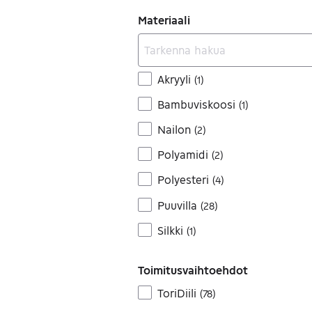
Materiaali
Akryyli
(
1
)
Bambuviskoosi
(
1
)
Nailon
(
2
)
Polyamidi
(
2
)
Polyesteri
(
4
)
Puuvilla
(
28
)
Silkki
(
1
)
Toimitusvaihtoehdot
ToriDiili
(
78
)