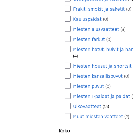
Frakit, smokit ja saketit
(
0
)
Kauluspaidat
(
0
)
Miesten alusvaatteet
(
3
)
Miesten farkut
(
0
)
Miesten hatut, huivit ja ha
(
4
)
Miesten housut ja shortsit
Miesten kansallispuvut
(
0
)
Miesten puvut
(
0
)
Miesten T-paidat ja paidat
(
Ulkovaatteet
(
15
)
Muut miesten vaatteet
(
2
)
Koko