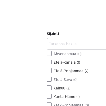
Sijainti
Ahvenanmaa
(
0
)
Etelä-Karjala
(
1
)
Etelä-Pohjanmaa
(
7
)
Etelä-Savo
(
0
)
Kainuu
(
2
)
Kanta-Häme
(
1
)
Keski-Pohjanmaa
(
0
)