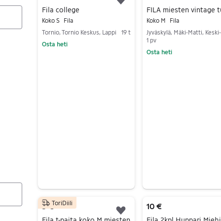
Lisää suosikiksi.
Fila college
Koko S
Fila
Koko M
Fila
Tornio, Tornio Keskus, Lappi
19 t
1 pv
Osta heti
Osta heti
Siirry ilmoitukseen
Siirry ilmoitukseen
ToriDiili
5 €
10 €
Lisää suosikiksi.
Fila t-paita koko M miesten