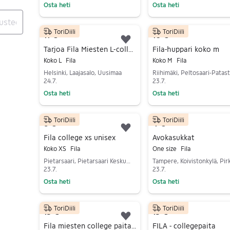
Osta heti
Osta heti
Siirry ilmoitukseen
Siirry ilmoitukseen
ToriDiili
ToriDiili
11 €
10 €
Lisää suosikiksi.
Tarjoa Fila Miesten L-collegepaita Sininen
Fila-huppari koko m
Koko L
Fila
Koko M
Fila
Helsinki, Laajasalo, Uusimaa
24.7.
23.7.
Osta heti
Osta heti
Siirry ilmoitukseen
Siirry ilmoitukseen
ToriDiili
ToriDiili
6 €
4 €
Lisää suosikiksi.
Fila college xs unisex
Avokasukkat
Koko XS
Fila
One size
Fila
Pietarsaari, Pietarsaari Keskus, Pohjanmaa
23.7.
23.7.
Osta heti
Osta heti
Siirry ilmoitukseen
Siirry ilmoitukseen
ToriDiili
ToriDiili
15 €
15 €
Lisää suosikiksi.
Fila miesten college paita, XXL
FILA - collegepaita