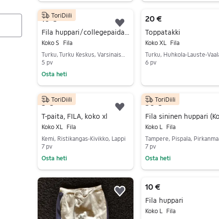
Siirry ilmoitukseen
Siirry ilmoitukseen
ToriDiili
10 €
20 €
Lisää suosikiksi.
Fila huppari/collegepaidat 3 kpl
Toppatakki
Koko S
Fila
Koko XL
Fila
Turku, Turku Keskus, Varsinais-Suomi
5 pv
6 pv
Osta heti
Siirry ilmoitukseen
Siirry ilmoitukseen
ToriDiili
ToriDiili
5 €
50 €
Lisää suosikiksi.
T-paita, FILA, koko xl
Koko XL
Fila
Koko L
Fila
Kemi, Ristikangas-Kivikko, Lappi
Tampere, Pispala, Pirkanma
7 pv
7 pv
Osta heti
Osta heti
Siirry ilmoitukseen
Siirry ilmoitukseen
10 €
Lisää suosikiksi.
Fila huppari
Koko L
Fila