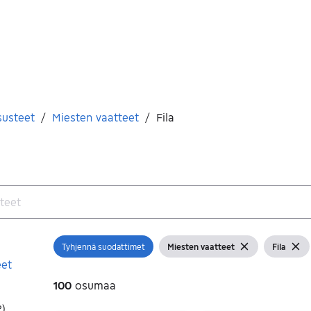
susteet
/
Miesten vaatteet
/
Fila
Tyhjennä suodattimet
Miesten vaatteet
Fila
Avaa suodatin
Näytä suodattimet
Tyhjennä suodatin
Näytä suo
Tyhje
eet
100
osumaa
2
)