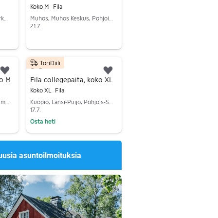
Koko M
Fila
Tampere, Itä-Amuri-Tammerkoski, Pirkanmaa
Muhos, Muhos Keskus, Pohjois-Pohjanmaa
21.7.
Siirry ilmoitukseen
ToriDiili
8 €
Lisää suosikiksi.
Lisää suosikiksi.
ko M
Fila collegepaita, koko XL
Koko XL
Fila
Porvoo, Gammelbacka, Uusimaa
Kuopio, Länsi-Puijo, Pohjois-Savo
17.7.
Osta heti
Siirry ilmoitukseen