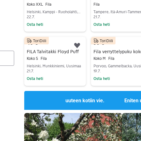
Koko XXL
Fila
Fila
Helsinki, Kamppi - Ruoholahti, Uusimaa
22.7.
21.7.
Osta heti
Osta heti
Siirry ilmoitukseen
Siirry ilmoitukseen
ToriDiili
ToriDiili
40 €
50 €
Lisää suosikiksi.
FILA Talvitakki Floyd Puff
Fila verryttelypuku ko
Koko S
Fila
Koko M
Fila
Helsinki, Munkkiniemi, Uusimaa
21.7.
19.7.
Osta heti
Osta heti
Siirry ilmoitukseen
Siirry ilmoitukseen