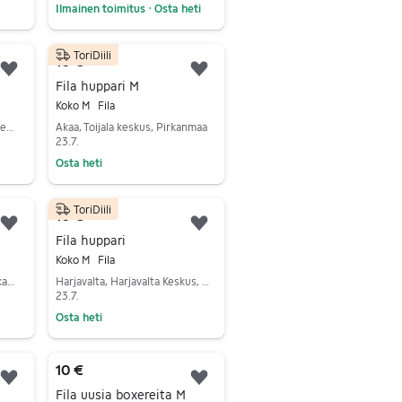
Ilmainen toimitus
Osta heti
•
Siirry ilmoitukseen
ToriDiili
10 €
Lisää suosikiksi.
Lisää suosikiksi.
Fila huppari M
Koko M
Fila
Riihimäki, Peltosaari-Patastenmäki, Kanta-Häme
Akaa, Toijala keskus, Pirkanmaa
23.7.
Osta heti
Siirry ilmoitukseen
ToriDiili
10 €
Lisää suosikiksi.
Lisää suosikiksi.
Fila huppari
Koko M
Fila
Tampere, Koivistonkylä, Pirkanmaa
Harjavalta, Harjavalta Keskus, Satakunta
23.7.
Osta heti
Siirry ilmoitukseen
10 €
Lisää suosikiksi.
Lisää suosikiksi.
Fila uusia boxereita M