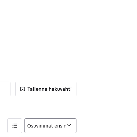
Tallenna hakuvahti
dattimet
nnä suodatin