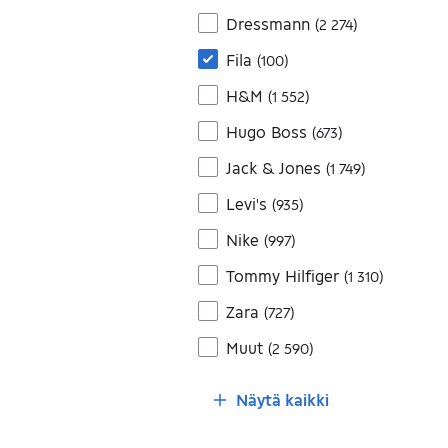
Dressmann
(
2 274
)
Fila
(
100
)
H&M
(
1 552
)
Hugo Boss
(
673
)
Jack & Jones
(
1 749
)
Levi's
(
935
)
Nike
(
997
)
Tommy Hilfiger
(
1 310
)
Zara
(
727
)
Muut
(
2 590
)
Näytä kaikki