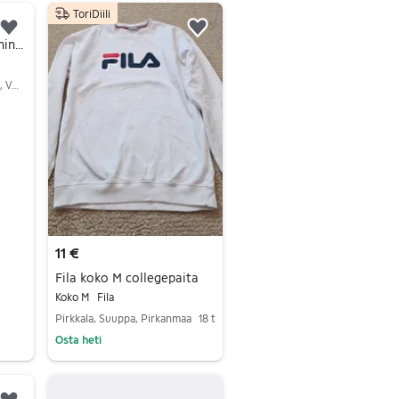
ToriDiili
Lisää suosikiksi.
Lisää suosikiksi.
Fila Vintage tummansininen tuulitakki XS (lapset 14/16)
Turku, Nummi-Ylioppilaskylä, Varsinais-Suomi
11 €
Fila koko M collegepaita
Koko M
Fila
Pirkkala, Suuppa, Pirkanmaa
18 t
Osta heti
Siirry ilmoitukseen