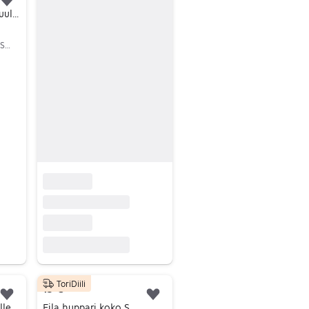
Lisää suosikiksi.
FILA miesten vintage tuulitakki
Jyväskylä, Mäki-Matti, Keski-Suomi
ToriDiili
15 €
Lisää suosikiksi.
Lisää suosikiksi.
Fila 2kpl Huppari Miehille Koko L
Fila huppari koko S