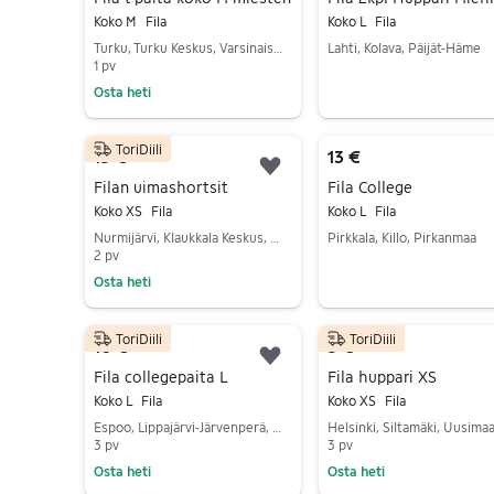
Koko M
Fila
Koko L
Fila
Turku, Turku Keskus, Varsinais-Suomi
Lahti, Kolava, Päijät-Häme
1 pv
Siirry ilmoitukseen
Osta heti
Siirry ilmoitukseen
ToriDiili
15 €
13 €
Lisää suosikiksi.
Filan uimashortsit
Fila College
Koko XS
Fila
Koko L
Fila
Nurmijärvi, Klaukkala Keskus, Uusimaa
Pirkkala, Killo, Pirkanmaa
2 pv
Siirry ilmoitukseen
Osta heti
Siirry ilmoitukseen
ToriDiili
ToriDiili
10 €
5 €
Lisää suosikiksi.
Fila collegepaita L
Fila huppari XS
Koko L
Fila
Koko XS
Fila
Espoo, Lippajärvi-Järvenperä, Uusimaa
Helsinki, Siltamäki, Uusima
3 pv
3 pv
Osta heti
Osta heti