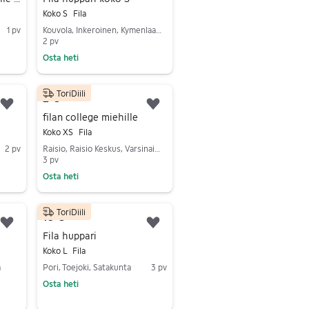
Koko S
Fila
1 pv
Kouvola, Inkeroinen, Kymenlaakso
2 pv
Osta heti
Siirry ilmoitukseen
ToriDiili
2 €
Lisää suosikiksi.
Lisää suosikiksi.
filan college miehille
Koko XS
Fila
2 pv
Raisio, Raisio Keskus, Varsinais-Suomi
3 pv
Osta heti
Siirry ilmoitukseen
ToriDiili
10 €
Lisää suosikiksi.
Lisää suosikiksi.
Fila huppari
Koko L
Fila
a
Pori, Toejoki, Satakunta
3 pv
Osta heti
Siirry ilmoitukseen