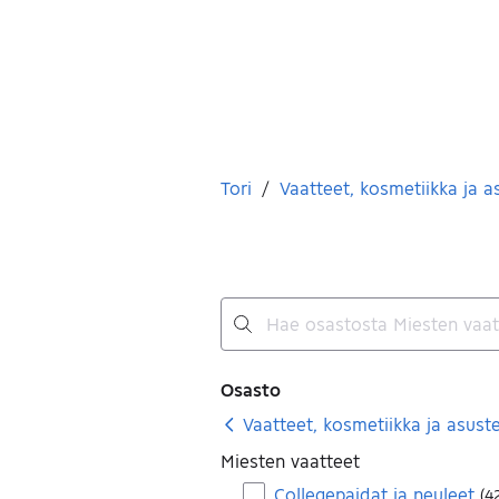
Olet tässä
Tori
/
Vaatteet, kosmetiikka ja a
Ei tuloksia
Suodattimet
Osasto
Vaatteet, kosmetiikka ja asust
Miesten vaatteet
Collegepaidat ja neuleet
(
4