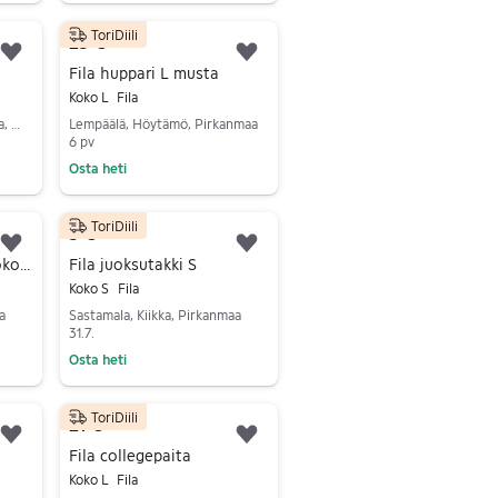
ToriDiili
25 €
Lisää suosikiksi.
Lisää suosikiksi.
Fila huppari L musta
Koko L
Fila
Turku, Huhkola-Lauste-Vaala, Varsinais-Suomi
Lempäälä, Höytämö, Pirkanmaa
6 pv
Osta heti
Siirry ilmoitukseen
ToriDiili
5 €
Lisää suosikiksi.
Lisää suosikiksi.
Fila sininen huppari (Koko L)
Fila juoksutakki S
Koko S
Fila
a
Sastamala, Kiikka, Pirkanmaa
31.7.
Osta heti
Siirry ilmoitukseen
ToriDiili
21 €
Lisää suosikiksi.
Lisää suosikiksi.
Fila collegepaita
Koko L
Fila