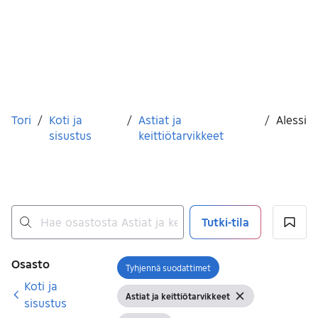
Olet tässä
Tori
/
Koti ja
/
Astiat ja
/
Alessi
sisustus
keittiötarvikkeet
Tutki-tila
Ei tuloksia
Suodattimet
Osasto
Tyhjennä suodattimet
Avaa suodatin
Koti ja
Astiat ja keittiötarvikkeet
Näytä suodattimet
Tyhjennä suoda
sisustus