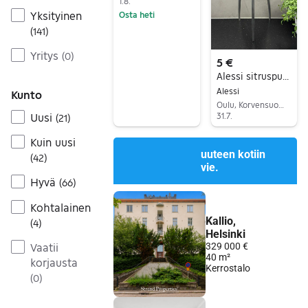
1.8.
Yksityinen
Osta heti
(
141
)
Siirry ilmoitukseen
Yritys
(
0
)
5 €
Alessi sitruspuristin
Alessi
Kunto
Oulu, Korvensuora, Pohjois-Pohjanmaa
Uusi
31.7.
(
21
)
Siirry ilmoitukseen
Kuin uusi
(
42
)
Hyvä
(
66
)
Kohtalainen
(
4
)
Vaatii
korjausta
(
0
)