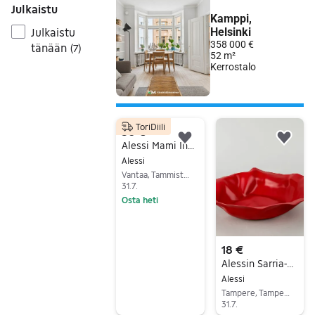
Julkaistu
Julkaistu
tänään
(
7
)
ToriDiili
50 €
Lisää suosikiksi.
Lisä
Alessi Mami Inox-lautanen 33cm
Alessi
Vantaa, Tammisto, Uusimaa
31.7.
Osta heti
Siirry ilmoitukseen
18 €
Alessin Sarria-hedelmäkulho
Alessi
Tampere, Tampere Keskus, Pirkanmaa
31.7.