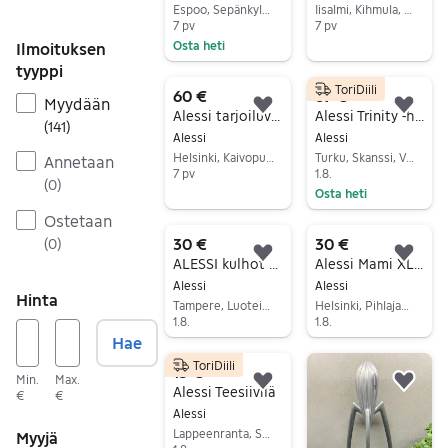
Espoo, Sepänkylä-Kuurinniitty, Uusimaa
Iisalmi, Kihmula, Pohjois-Savo
7 pv
7 pv
Osta heti
Ilmoituksen
Siirry ilmoitukseen
tyyppi
Siirry ilmoitukseen
ToriDiili
60 €
69 €
Myydään
Lisää suosikiksi.
Lisä
Alessi tarjoiluvati 2kpl
Alessi Trinity -hedelmävati 33 cm – Ruostumaton teräs
(
141
)
Alessi
Alessi
Helsinki, Kaivopuisto - Ullanlinna, Uusimaa
Turku, Skanssi, Varsinais-Suomi
Annetaan
7 pv
1.8.
(
0
)
Osta heti
Siirry ilmoitukseen
Siirry ilmoitukseen
Ostetaan
30 €
30 €
(
0
)
Lisää suosikiksi.
Lisä
ALESSI kulhot 2 kpl
Alessi Mami XL -punaviinilasi 4-5 kpl
Alessi
Alessi
Hinta
Tampere, Luoteis-Tampere, Pirkanmaa
Helsinki, Pihlajamäki, Uusimaa
1.8.
1.8.
Hae
Siirry ilmoitukseen
Siirry ilmoitukseen
ToriDiili
15 €
Min.
Max.
Lisää suosikiksi.
Lisä
Alessi Teesiivilä
€
€
Alessi
Lappeenranta, Skinnarila, Etelä-Karjala
Myyjä