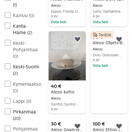
(
1
)
Alessi
Alessi
Espoo, Friisilä, Uusimaa
Lieto, Vanhalinna, Varsinais-Suomi
Kainuu
(
0
)
6 pv
6 pv
Osta heti
Osta heti
Kanta-
Siirry ilmoitukseen
Siirry ilmoitukseen
Häme
(
2
)
ToriDiili
30 €
Lisää suosikiksi.
Lisä
Keski-
Alessi Objets-Bijoux juustoveitsi ruostumatonta terästä
Pohjanmaa
Alessi
Oulu, Oulunsalo Keskus, Pohjois-Pohjanmaa
(
0
)
6 pv
Osta heti
Keski-Suomi
Siirry ilmoitukseen
(
2
)
Kymenlaakso
40 €
(
0
)
Alessi kulho
Alessi
Lappi
(
0
)
Siuntio, Siuntio Asemanseutu, Uusimaa
6 pv
Pirkanmaa
Siirry ilmoitukseen
(
20
)
30 €
100 €
Pohjanmaa
Lisää suosikiksi.
Lisä
Alessi Gnam-leipälaatikko
Alessi Ethno teräskulho