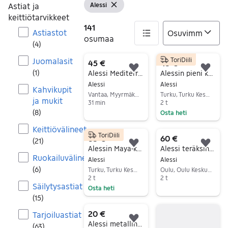
Astiat ja
Alessi
Näytä suodattimet
Tyhjennä suodatin
keittiötarvikkeet
141
Astiastot
osumaa
(
4
)
Juomalasit
ToriDiili
141 tulos(ta)
45 €
45 €
Lisää suosikiksi.
Lisä
(
1
)
Alessi Mediterraneo talouspaperiteline
Alessin pieni kulho
Alessi
Alessi
Kahvikupit
Vantaa, Myyrmäki, Uusimaa
Turku, Turku Keskus, Varsinais-Suomi
ja mukit
31 min
2 t
(
8
)
Osta heti
Siirry ilmoitukseen
Siirry ilmoitukseen
Keittiövälineet
ToriDiili
85 €
60 €
(
21
)
Lisää suosikiksi.
Lisä
Alessin Maya-kulho
Alessi teräksinen viinicooleri / samppanjacooleri
Ruokailuvälineet
Alessi
Alessi
(
6
)
Turku, Turku Keskus, Varsinais-Suomi
Oulu, Oulu Keskus, Pohjois-Pohjanmaa
2 t
2 t
Säilytysastiat
Osta heti
Siirry ilmoitukseen
(
15
)
Siirry ilmoitukseen
20 €
Tarjoiluastiat
Lisää suosikiksi.
Alessi metallinen kulho / hedelmävati
(
63
)