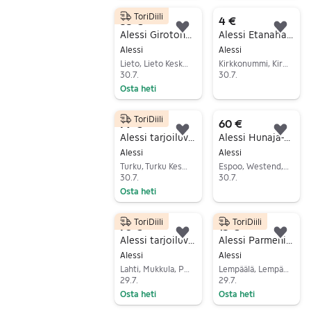
Siirry ilmoitukseen
Siirry ilmoitukseen
ToriDiili
35 €
4 €
Lisää suosikiksi.
Lisä
Alessi Girotondo hedelmäkulho
Alessi Etanahaarukka Snail Fork
Alessi
Alessi
Lieto, Lieto Keskus, Varsinais-Suomi
Kirkkonummi, Kirkkonummi Keskus, Uusimaa
30.7.
30.7.
Osta heti
Siirry ilmoitukseen
Siirry ilmoitukseen
ToriDiili
79 €
60 €
Lisää suosikiksi.
Lisä
Alessi tarjoiluvati teräskahvoilla
Alessi Hunaja-astia
Alessi
Alessi
Turku, Turku Keskus, Varsinais-Suomi
Espoo, Westend, Uusimaa
30.7.
30.7.
Osta heti
Siirry ilmoitukseen
Siirry ilmoitukseen
ToriDiili
ToriDiili
70 €
15 €
Lisää suosikiksi.
Lisä
Alessi tarjoiluvati
Alessi Parmenide raastin
Alessi
Alessi
Lahti, Mukkula, Päijät-Häme
Lempäälä, Lempäälä Keskus, Pirkanmaa
29.7.
29.7.
Osta heti
Osta heti