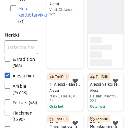
Alessi
Muut
Vihti, Otalampi, Uusimaa
keittiötarvikkeet
19 t
Siirry ilmoitukseen
(
21
)
Merkki
&Tradition
(
566
)
Alessi
(
141
)
ToriDiili
ToriDiili
35 €
35 €
Lisää suosikiksi.
Lisä
✨ Alessi -jääastia / viinicooleri ruostumatonta terästä – italialaista designia
Alessi valkoiset tarjoilu astiat 3 kpl
Arabia
Alessi
Alessi
(
24 643
)
Masku, Masku, Varsinais-Suomi
Helsinki, Kaartinkaupunki, Uusimaa
21 t
22 t
Fiskars
(
461
)
Osta heti
Osta heti
Hackman
Siirry ilmoitukseen
Siirry ilmoitukseen
(
1 290
)
ToriDiili
ToriDiili
15 €
20 €
Lisää suosikiksi.
Lisä
Mangiauovo munakuppi
Munakuppi-poika Cico