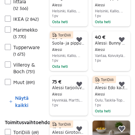
Iittala
Alessi
Alessi
(
12 366
)
Helsinki, Kallio, Uusimaa
Helsinki, Kallio, Uusimaa
1 pv
1 pv
IKEA
(
2 842
)
Osta heti
Osta heti
Siirry ilmoitukseen
Siirry ilmoitukseen
Marimekko
ToriDiili
(
3 770
)
20 €
40 €
Lisää suosikiksi.
Lisä
Suola- ja pippurisirotin
Alessi: Bunny & Carrot -talouspaperiteline sekä Zc Magic Bunny Hammastikkuteline
Tupperware
Alessi
Alessi
(
1 673
)
Helsinki, Kallio, Uusimaa
Vantaa, Koivukylä-Havukoski, Uusimaa
1 pv
1 pv
Villeroy &
Osta heti
Siirry ilmoitukseen
Boch
(
731
)
Siirry ilmoitukseen
ToriDiili
75 €
15 €
Muut
(
891
)
Lisää suosikiksi.
Lisä
Alessi tarjoiluvati
Alessi Edo kattila ruostumatonta terästä, ei kantta
Alessi
Alessi
Näytä
Hyvinkää, Martti, Uusimaa
Oulu, Taskila-Toppila, Pohjois-Pohjanmaa
kaikki
1 pv
1 pv
Osta heti
Siirry ilmoitukseen
Siirry ilmoitukseen
Toimitusvaihtoehdot
ToriDiili
15 €
Lisää suosikiksi.
Lisä
ToriDiili
Alessi Girotondo espressokuppi ja lautanen lasia 2 settiä
(
69
)