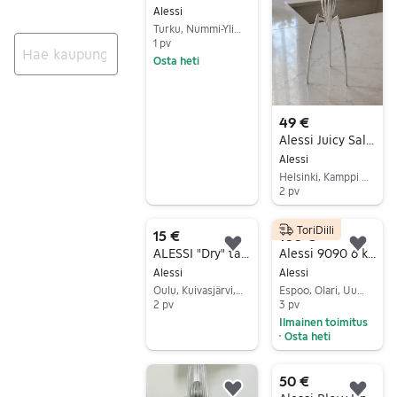
Alessi
Turku, Nummi-Ylioppilaskylä, Varsinais-Suomi
1 pv
Osta heti
Siirry ilmoitukseen
Ei tuloksia
49 €
Alessi Juicy Salif sitruunapuristin
Alessi
Helsinki, Kamppi - Ruoholahti, Uusimaa
2 pv
Siirry ilmoitukseen
ToriDiili
15 €
100 €
Lisää suosikiksi.
Lisä
ALESSI "Dry" tarjoiluhaarukka, vintage
Alessi 9090 6 kuppia mutteripannu
Alessi
Alessi
Oulu, Kuivasjärvi, Pohjois-Pohjanmaa
Espoo, Olari, Uusimaa
2 pv
3 pv
Ilmainen toimitus
Siirry ilmoitukseen
Osta heti
•
Siirry ilmoitukseen
50 €