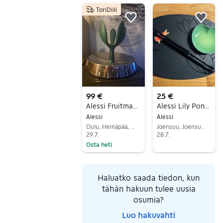
Siirry ilmoitukseen
Siirry ilmoitukseen
ToriDiili
Lisää suosikiksi.
Lisä
99 €
25 €
Alessi Fruitmama
Alessi Lily Pond Sushi Set
Alessi
Alessi
Oulu, Heinäpää, Pohjois-Pohjanmaa
Joensuu, Joensuu Keskus Pohjoinen, Pohjois-Karjala
29.7.
28.7.
Osta heti
Siirry ilmoitukseen
Siirry ilmoitukseen
Haluatko saada tiedon, kun
tähän hakuun tulee uusia
osumia?
Luo hakuvahti