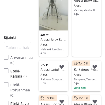
Lisää suosikiksi.
Lisä
Alessi Blow Up -hedelmäkori
Alessi
Vantaa, Ylästö, Uusimaa
4 pv
Siirry ilmoitukseen
48 €
Sijainti
Alessi Juicy Salif -sitruspuserrin
Alessi
Helsinki, Lauttasaari, Uusimaa
4 pv
Ahvenanmaa
Siirry ilmoitukseen
(
0
)
ToriDiili
25 €
30 €
Lisää suosikiksi.
Lisä
Alessi tarjotin/vati
Korkkiruuvi/viinipullon avaaja, Alessi Di Alessandro Medini
Etelä-
Alessi
Alessi
Karjala
(
1
)
Pirkkala, Suuppa, Pirkanmaa
Tampere, Tampere Keskus Läntinen, Pirkanmaa
5 pv
6 pv
Etelä-
Osta heti
Siirry ilmoitukseen
Pohjanmaa
Siirry ilmoitukseen
(
0
)
ToriDiili
ToriDiili
100 €
65 €
Etelä-Savo
Lisää suosikiksi.
Lisä
Alessi Il Conico teräksinen vesipannu
Alessi Blow up hedelmäkori