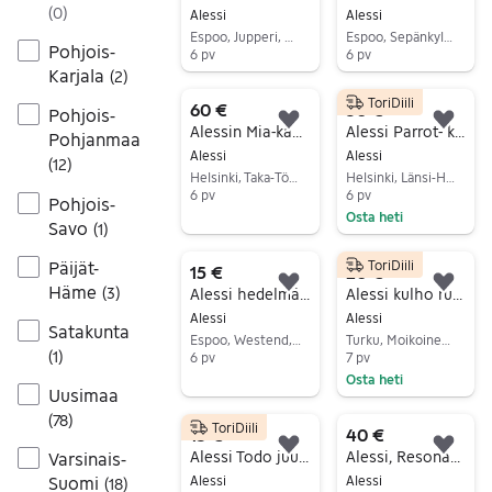
(
0
)
Alessi
Alessi
Espoo, Jupperi, Uusimaa
Espoo, Sepänkylä-Kuurinniitty, Uusimaa
Pohjois-
6 pv
6 pv
Karjala
(
2
)
Siirry ilmoitukseen
Siirry ilmoitukseen
ToriDiili
60 €
30 €
Pohjois-
Lisää suosikiksi.
Lisä
Alessin Mia-kaadin
Alessi Parrot- korkkiruuvi
Pohjanmaa
Alessi
Alessi
(
12
)
Helsinki, Taka-Töölö, Uusimaa
Helsinki, Länsi-Herttoniemi, Uusimaa
6 pv
6 pv
Pohjois-
Osta heti
Siirry ilmoitukseen
Savo
(
1
)
Siirry ilmoitukseen
Päijät-
ToriDiili
15 €
20 €
Häme
(
3
)
Lisää suosikiksi.
Lisä
Alessi hedelmäkori
Alessi kulho ruostumaton teräs koristekuviointi
Alessi
Alessi
Satakunta
Espoo, Westend, Uusimaa
Turku, Moikoinen-Pikisaari, Varsinais-Suomi
(
1
)
6 pv
7 pv
Osta heti
Siirry ilmoitukseen
Uusimaa
Siirry ilmoitukseen
(
78
)
ToriDiili
15 €
40 €
Lisää suosikiksi.
Lisä
Alessi Todo juustoraastin teräksinen puukahvalla
Alessi, Resonance vati, terästä
Varsinais-
Suomi
Alessi
Alessi
(
18
)