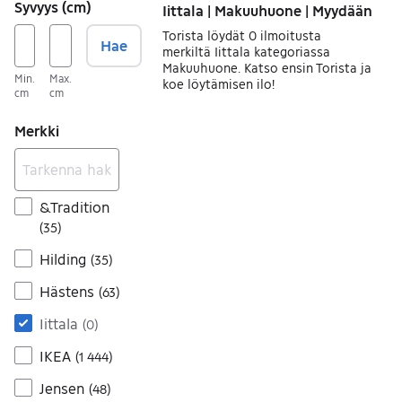
Syvyys (cm)
Iittala | Makuuhuone | Myydään
Torista löydät 0 ilmoitusta
Hae
merkiltä Iittala kategoriassa
Makuuhuone. Katso ensin Torista ja
Min.
Max.
koe löytämisen ilo!
cm
cm
Merkki
&Tradition
(
35
)
Hilding
(
35
)
Hästens
(
63
)
Iittala
(
0
)
IKEA
(
1 444
)
Jensen
(
48
)