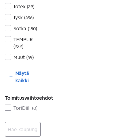
Jotex
(
29
)
Jysk
(
496
)
Sotka
(
180
)
TEMPUR
(
222
)
Muut
(
49
)
Näytä
kaikki
Toimitusvaihtoehdot
ToriDiili
(
0
)