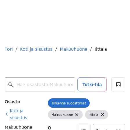
Olet tässä
Tori
/
Koti ja sisustus
/
Makuuhuone
/
Iittala
Tutki-tila
Ei tuloksia
Suodattimet
Osasto
Tyhjennä suodattimet
Avaa suodatin
Koti ja
Makuuhuone
Iittala
Näytä suodattimet
Tyhjennä suodatin
Näytä suodattimet
Tyhjennä suo
sisustus
Makuuhuone
0