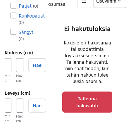
osumaa
Patjat
(
0
)
0 tulos(ta)
Runkopatjat
(
0
)
Ei hakutuloksia
Sängyt
(
0
)
Kokeile eri hakusanaa
tai suodattimia
Korkeus (cm)
löytääksesi etsimäsi.
Tallenna hakuvahti,
Hae
niin saat tiedon, kun
tähän hakuun tulee
Min.
Max.
cm
cm
uusia osumia.
Leveys (cm)
Tallenna
Hae
hakuvahti
Min.
Max.
cm
cm