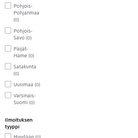
Pohjois-
Pohjanmaa
(
0
)
Pohjois-
Savo
(
0
)
Päijät-
Häme
(
0
)
Satakunta
(
0
)
Uusimaa
(
0
)
Varsinais-
Suomi
(
0
)
Ilmoituksen
tyyppi
Myydään
(
0
)