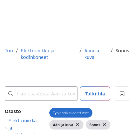
Olet tässä
Tori
/
Elektroniikka ja
/
Ääni ja
/
Sonos
kodinkoneet
kuva
Tutki-tila
Ei tuloksia
Suodattimet
Osasto
Tyhjennä suodattimet
Avaa suodatin
Elektroniikka
Ääni ja kuva
Sonos
Näytä suodattimet
Tyhjennä suodatin
Näytä suodattimet
Tyhjennä suod
ja