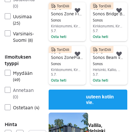
Siirry ilmoitukseen
Siirry ilmoitukseen
(
0
)
ToriDiili
ToriDiili
48 €
40 €
Lisää suosikiksi.
Lisä
Sonos Zone Player ZP90
Sonos Bridge BR100
Uusimaa
Sonos
Sonos
(
25
)
Kirkkonummi, Kirkkonummi Keskus, Uusimaa
Kirkkonummi, Kirkkonummi Keskus, Uusimaa
5.7.
5.7.
Varsinais-
Osta heti
Osta heti
Suomi
(
8
)
Siirry ilmoitukseen
Siirry ilmoitukseen
ToriDiili
ToriDiili
95 €
50 €
Ilmoituksen
Lisää suosikiksi.
Lisä
Sonos ZonePlayer S5 langaton kaiutin valkoinen
Sonos Beam valkoinen jalusta
tyyppi
Sonos
Sonos
Kirkkonummi, Kirkkonummi Keskus, Uusimaa
Helsinki, Kallio, Uusimaa
Myydään
5.7.
5.7.
(
49
)
Osta heti
Osta heti
Siirry ilmoitukseen
Siirry ilmoitukseen
Annetaan
(
0
)
Ostetaan
(
4
)
Hinta