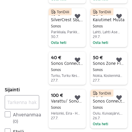
Siirry ilmoitukseen
Siirry ilmoitukseen
ToriDiili
ToriDiili
10 €
20 €
Lisää suosikiksi.
Lisä
SilverCrest SBL 3.2 Bluetooth-kaiutin IPX6 musta
Kaiutimet Musta
Sonos
Sonos
Parikkala, Parikkala Keskus, Etelä-Karjala
Lahti, Lahti Asemanseutu, Päijät-Häme
30.7.
29.7.
Osta heti
Osta heti
Siirry ilmoitukseen
Siirry ilmoitukseen
40 €
50 €
Lisää suosikiksi.
Lisä
Sonos Connect langaton musiikkisoitin
Sonos Zone Player ZP90
Sonos
Sonos
Turku, Turku Keskus, Varsinais-Suomi
Nokia, Koskenmäki, Pirkanmaa
27.7.
27.7.
Siirry ilmoitukseen
Siirry ilmoitukseen
Sijainti
ToriDiili
100 €
30 €
Lisää suosikiksi.
Lisä
Varattu/ Sonos play 3 kaiutin jalalla
Sonos Connect ZP90 verkkosoitin valkoinen
Sonos
Sonos
Helsinki, Eira - Hernesaari, Uusimaa
Oulu, Kuivasjärvi, Pohjois-Pohjanmaa
Ahvenanmaa
27.7.
26.7.
(
0
)
Osta heti
Siirry ilmoitukseen
Siirry ilmoitukseen
Etelä-