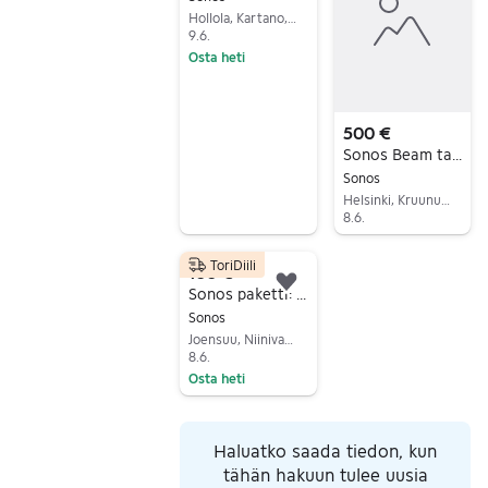
Hollola, Kartano, Päijät-Häme
9.6.
Osta heti
Siirry ilmoitukseen
500 €
Sonos Beam tai Sub Mini
Sonos
Helsinki, Kruununhaka, Uusimaa
8.6.
Siirry ilmoitukseen
ToriDiili
100 €
Lisää suosikiksi.
Sonos paketti: Sonos Play 5 Gen 1 kaiutin, Sonos Bridge
Sonos
Joensuu, Niinivaara, Pohjois-Karjala
8.6.
Osta heti
Siirry ilmoitukseen
Haluatko saada tiedon, kun
tähän hakuun tulee uusia