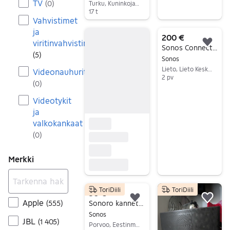
TV
(
0
)
Turku, Kuninkoja-Mälikkälä, Varsinais-Suomi
17 t
Vahvistimet
Siirry ilmoitukseen
ja
200 €
viritinvahvistimet
Lisä
Sonos Connect Amp vahvistimet ja Connect linkkiyksikkö
(
5
)
Sonos
Lieto, Lieto Keskus, Varsinais-Suomi
Videonauhurit
2 pv
(
0
)
Siirry ilmoitukseen
Videotykit
ja
valkokankaat
(
0
)
Merkki
ToriDiili
ToriDiili
30 €
Apple
Lisää suosikiksi.
Lisä
(
555
)
Sonoro kannettava radio/kaiutin oranssi
Sonos
JBL
(
1 405
)
Porvoo, Eestinmäki-Ernestas, Uusimaa