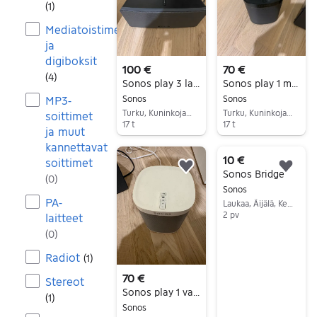
(
1
)
Mediatoistimet
ja
digiboksit
100 €
70 €
(
4
)
Sonos play 3 langaton kaiutin musta
Sonos play 1 musta
MP3-
Sonos
Sonos
Turku, Kuninkoja-Mälikkälä, Varsinais-Suomi
Turku, Kuninkoja-Mälikkälä, Varsinais-Suomi
soittimet
17 t
17 t
ja muut
Siirry ilmoitukseen
Siirry ilmoitukseen
kannettavat
10 €
soittimet
Lisää suosikiksi.
Lisä
Sonos Bridge
(
0
)
Sonos
PA-
Laukaa, Äijälä, Keski-Suomi
2 pv
laitteet
Siirry ilmoitukseen
(
0
)
Radiot
(
1
)
70 €
Stereot
Sonos play 1 valkoinen
(
1
)
Sonos