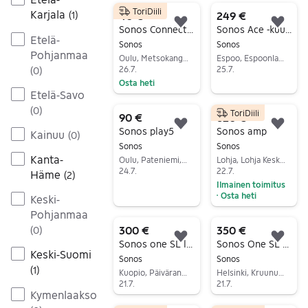
ToriDiili
Karjala
40 €
249 €
(
1
)
Lisää suosikiksi.
Lisä
Sonos Connect verkkosoitin 2kpl
Sonos Ace -kuulokkeet
Etelä-
Sonos
Sonos
Pohjanmaa
Oulu, Metsokangas, Pohjois-Pohjanmaa
Espoo, Espoonlahti, Uusimaa
26.7.
25.7.
(
0
)
Osta heti
Siirry ilmoitukseen
Etelä-Savo
Siirry ilmoitukseen
(
0
)
ToriDiili
90 €
620 €
Lisää suosikiksi.
Lisä
Sonos play5
Sonos amp
Kainuu
(
0
)
Sonos
Sonos
Kanta-
Oulu, Pateniemi, Pohjois-Pohjanmaa
Lohja, Lohja Keskus, Uusimaa
24.7.
22.7.
Häme
(
2
)
Ilmainen toimitus
Siirry ilmoitukseen
Osta heti
•
Keski-
Siirry ilmoitukseen
Pohjanmaa
300 €
350 €
(
0
)
Lisää suosikiksi.
Lisä
Sonos one SL langaton kaiutin musta 3 kpl yhdessä
Sonos One SL kaiuttimet / 3kpl
Keski-Suomi
Sonos
Sonos
(
1
)
Kuopio, Päiväranta, Pohjois-Savo
Helsinki, Kruununhaka, Uusimaa
21.7.
21.7.
Kymenlaakso
Siirry ilmoitukseen
Siirry ilmoitukseen