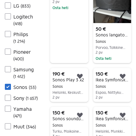
2 pv
LG
(
833
)
Osta heti
Siirry ilmoitukseen
Logitech
(
418
)
50 €
Philips
Sonos langaton kaiutin musta. Play 5 gen 1
(
1 214
)
Sonos
Porvoo, Tolkkinen, Uusimaa
Pioneer
2 pv
(
400
)
Osta heti
Siirry ilmoitukseen
Samsung
190 €
150 €
(
1 412
)
Lisää suosikiksi.
Lisä
Sonos Play 3 x2
Ikea Symfonisk pöytälampun kaiutin musta
Sonos
Sonos
Sonos
(
53
)
Helsinki, Keskusta - Etu-Töölö, Uusimaa
Espoo, Niittykumpu, Uusimaa
Sony
2 pv
2 pv
(
1 657
)
Siirry ilmoitukseen
Siirry ilmoitukseen
Yamaha
150 €
130 €
(
471
)
Lisää suosikiksi.
Lisä
Sonos soundbar kaiutin
Ikea Symfonisk kaiutin - uusi
Sonos
Sonos
Muut
(
346
)
Turku, Moikoinen-Pikisaari, Varsinais-Suomi
Helsinki, Munkkiniemi, Uusimaa