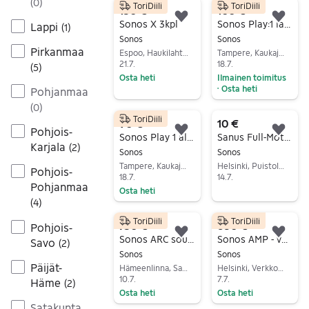
(
0
)
ToriDiili
ToriDiili
150 €
100 €
Lisää suosikiksi.
Lisä
Sonos X 3kpl
Sonos Play:1 langaton kaiutin musta
Lappi
(
1
)
Sonos
Sonos
Pirkanmaa
Espoo, Haukilahti, Uusimaa
Tampere, Kaukajärvi, Pirkanmaa
21.7.
18.7.
(
5
)
Osta heti
Ilmainen toimitus
Osta heti
Pohjanmaa
•
Siirry ilmoitukseen
Siirry ilmoitukseen
(
0
)
ToriDiili
90 €
10 €
Pohjois-
Lisää suosikiksi.
Lisä
Sonos Play 1 älykaiutin valkoinen
Sanus Full-Motion TV-seinäteline 15–37"
Karjala
(
2
)
Sonos
Sonos
Tampere, Kaukajärvi, Pirkanmaa
Helsinki, Puistola, Uusimaa
Pohjois-
18.7.
14.7.
Pohjanmaa
Osta heti
Siirry ilmoitukseen
(
4
)
Siirry ilmoitukseen
ToriDiili
ToriDiili
750 €
680 €
Pohjois-
Lisää suosikiksi.
Lisä
Sonos ARC soundbar valkoinen
Sonos AMP - vahvistin
Savo
(
2
)
Sonos
Sonos
Päijät-
Hämeenlinna, Sairio, Kanta-Häme
Helsinki, Verkkosaari, Uusimaa
10.7.
7.7.
Häme
(
2
)
Osta heti
Osta heti
Satakunta