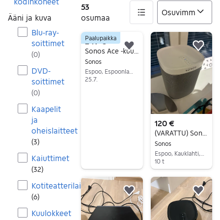
kodinkoneet
53
Ääni ja kuva
osumaa
Blu-ray-
Paalupaikka
53 tulos(ta)
249 €
soittimet
Lisää suosikiksi.
Lisä
Sonos Ace -kuulokkeet
(
0
)
Sonos
DVD-
Espoo, Espoonlahti, Uusimaa
25.7.
soittimet
Siirry ilmoitukseen
(
0
)
Kaapelit
ja
120 €
oheislaitteet
(VARATTU) Sonos PLAY:1 -kaiutinpari, valkoinen
(
3
)
Sonos
Espoo, Kauklahti, Uusimaa
Kaiuttimet
10 t
(
32
)
Siirry ilmoitukseen
Kotiteatterilaitteet
Lisää suosikiksi.
Lisä
(
6
)
Kuulokkeet