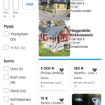
Hae
Min.
Max.
€
€
Myyjä
Yksityinen
(
53
)
Yritys
(
0
)
Kunto
3 000 €
180 €
Uusi
(
6
)
Lisää suosikiksi.
Lisä
Philips Ambilight 65”, Sonos setti
Varattu - Uusi IKEA SYMFONISK kaiutin
Kuin uusi
Sonos
Sonos
(
18
)
Keminmaa, Lautiosaari, Lappi
Kerava, Kerava Keskus, Uusimaa
3.7.
1.7.
Hyvä
(
26
)
Siirry ilmoitukseen
Siirry ilmoitukseen
75 €
Kohtalainen
Lisää suosikiksi.
Lisä
Sonos Connect Gen 1 Wireless Streaming Pre Amp ja Sonos Bridge, valkoinen
(
1
)