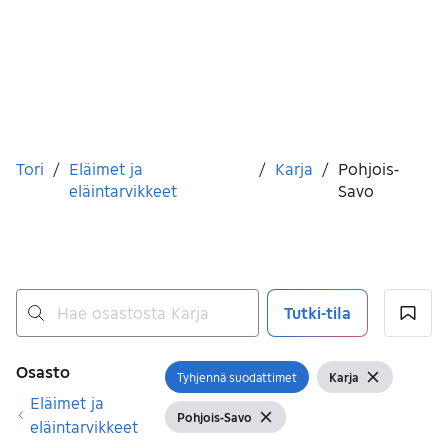
Olet tässä
Tori
/
Eläimet ja
/
Karja
/
Pohjois-
eläintarvikkeet
Savo
Tutki-tila
Ei tuloksia
Suodattimet
Osasto
Tyhjennä suodattimet
Karja
Avaa suodatin
Näytä suodattimet
Tyhjennä s
Eläimet ja
Pohjois-Savo
Näytä suodattimet
Tyhjennä suodatin
eläintarvikkeet