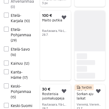
Ahvenanmaa
3 pv
(
0
)
Siirry ilmoitukseen
100 €
Etelä-
Lisää suosikiksi.
Maito putkia
Karjala
(
10
)
Etelä-
Rautavaara, Ylä-Luosta, Pohjois-Savo
Pohjanmaa
28.7.
(
29
)
Siirry ilmoitukseen
Etelä-Savo
(
16
)
Kainuu
(
12
)
Kanta-
Häme
(
17
)
Keski-
ToriDiili
30 €
120 €
Pohjanmaa
Lisää suosikiksi.
Lisä
Rosterisia
Sorkan aju
(
15
)
juomakuppeja
laikat
Rautavaara, Ylä-Luosta, Pohjois-Savo
Vieremä, Vieremä Keskus, Pohjois-Savo
Keski-Suomi
28.7.
23.7.