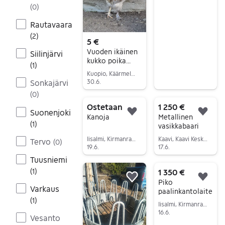
(
0
)
Siirry ilmoitukseen
Rautavaara
(
2
)
5 €
Vuoden ikäinen
Siilinjärvi
kukko poika
(
1
)
etsii hyvää
Kuopio, Käärmelahti, Pohjois-Savo
kotia!
Sonkajärvi
30.6.
Siirry ilmoitukseen
(
0
)
Ostetaan
1 250 €
Suonenjoki
Lisää suosikiksi.
Lisä
Kanoja
Metallinen
(
1
)
vasikkabaari
Iisalmi, Kirmanranta, Pohjois-Savo
Kaavi, Kaavi Keskus, Pohjois-Savo
Tervo
(
0
)
19.6.
17.6.
Tuusniemi
Siirry ilmoitukseen
Siirry ilmoitukseen
(
1
)
1 350 €
Lisää suosikiksi.
Lisä
Piko
Varkaus
paalinkantolaite
(
1
)
Iisalmi, Kirmanranta, Pohjois-Savo
16.6.
Vesanto
Siirry ilmoitukseen