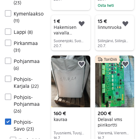
(
23
)
Osta heti
Siirry ilmoitukseen
Siirry ilmoitukseen
Kymenlaakso
1 €
15 €
(
11
)
Lisää suosikiksi.
Lisä
Hakemisen
linnunruoka
Lappi
(
8
)
vaivalla
kukkopoikia
Suonenjoki, Suonenjoki Keskus, Pohjois-Savo
Siilinjärvi, Siilinjärvi Keskus, Pohjois-Savo
Pirkanmaa
20.7.
20.7.
(
31
)
Siirry ilmoitukseen
Siirry ilmoitukseen
ToriDiili
Pohjanmaa
Lisää suosikiksi.
Lisä
(
6
)
Pohjois-
Karjala
(
22
)
Pohjois-
Pohjanmaa
(
26
)
160 €
200 €
kauraa
Delaval vms
Pohjois-
piirikortti
Savo
(
23
)
Tuusniemi, Tuusjärvi, Pohjois-Savo
Vieremä, Vieremä Keskus, Pohjois-Savo
16.7.
16.7.