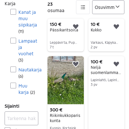
Karja
23
osumaa
Kanat ja
muu
23 tulos(ta)
150 €
10 €
siipikarja
Lisää suosikiksi.
Lisä
Pässikaritsoita
Kukko
(
11
)
Lampaat
Leppävirta, Puponmäki, Pohjois-Savo
Varkaus, Käpykangas, Pohjois-Savo
ja
7 t
2 pv
vuohet
Siirry ilmoitukseen
Siirry ilmoitukseen
(
3
)
100 €
Lisää suosikiksi.
Lisä
Neljä
Nautakarja
suomenlammast
(
6
)
a
Lapinlahti, Lapinlahti Keskus, Pohjois-Savo
3 pv
Muu
Siirry ilmoitukseen
karja
(
2
)
Sijainti
300 €
Riikinkukkoparis
kunta
Kuopio, Kortejoki, Pohjois-Savo