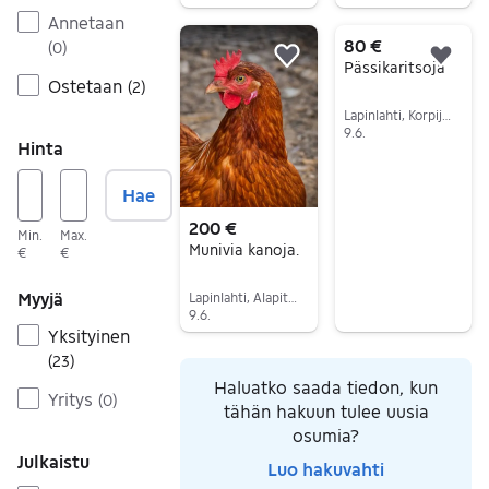
Siirry ilmoitukseen
Siirry ilmoitukseen
Annetaan
80 €
(
0
)
Lisää suosikiksi.
Lisä
Pässikaritsoja
Ostetaan
(
2
)
Lapinlahti, Korpijärvi, Pohjois-Savo
9.6.
Hinta
Siirry ilmoitukseen
Hae
200 €
Min.
Max.
Munivia kanoja.
€
€
Myyjä
Lapinlahti, Alapitkä, Pohjois-Savo
9.6.
Yksityinen
Siirry ilmoitukseen
(
23
)
Haluatko saada tiedon, kun
Yritys
(
0
)
tähän hakuun tulee uusia
osumia?
Julkaistu
Luo hakuvahti