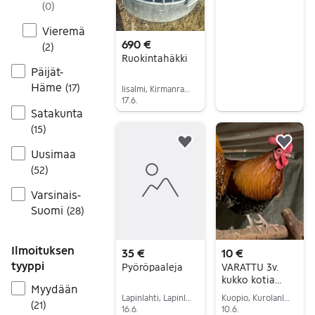
(
0
)
Vieremä
690 €
(
2
)
Ruokintahäkki
Päijät-
Häme
(
17
)
Iisalmi, Kirmanranta, Pohjois-Savo
17.6.
Satakunta
Siirry ilmoitukseen
(
15
)
Lisää suosikiksi.
Lisä
Uusimaa
(
52
)
Varsinais-
Suomi
(
28
)
Ilmoituksen
35 €
10 €
tyyppi
Pyöröpaaleja
VARATTU 3v.
kukko kotia
Myydään
vailla
Lapinlahti, Lapinlahti Keskus, Pohjois-Savo
Kuopio, Kurolanlahti, Pohjois-Savo
(
21
)
16.6.
10.6.