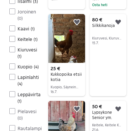
Iisalmi
(
3
)
Osta heti
Siirry ilmoitukseen
Joroinen
Siirry ilmoitukseen
(
0
)
80 €
Lisää suosikiksi.
Lisä
Silkkikanoja
Kaavi
(
1
)
Kiuruvesi, Kiuruvesi Keskus, Pohjois-Savo
Keitele
(
1
)
15.7.
Kiuruvesi
Siirry ilmoitukseen
(
1
)
Kuopio
(
4
)
25 €
Kukkopoika etsii
Lapinlahti
kotia
(
4
)
Kuopio, Säyneinen-Ala-Siikajärvi, Pohjois-Savo
16.7.
Leppävirta
Siirry ilmoitukseen
(
1
)
50 €
Pielavesi
Lisää suosikiksi.
Lisä
Lypsykone
Senior ym.
(
0
)
Keitele, Keitele Keskus, Pohjois-Savo
Rautalampi
21.6.