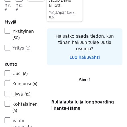
Jacob David
Elliott
Min.
Max.
€
€
rullaluistimen
Ypäjä, Ypäjä Keskus, Kanta-Häme
renkaat Medium
8.6.
Myyjä
Siirry ilmoitukseen
Yksityinen
Haluatko saada tiedon, kun
(
30
)
tähän hakuun tulee uusia
Yritys
(
0
)
osumia?
Luo hakuvahti
Kunto
Uusi
(
6
)
Sivu 1
Sivut
Kuin uusi
(
4
)
Hyvä
(
15
)
Rullalautailu ja longboarding
Kohtalainen
| Kanta-Häme
(
4
)
Vaatii
korjausta