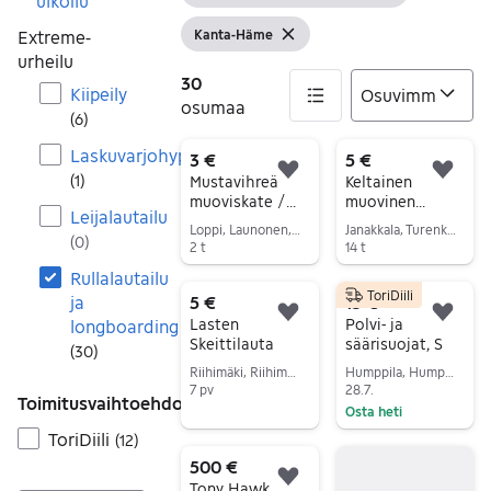
Tyhjennä suo
ulkoilu
Extreme-
Kanta-Häme
Näytä suodattimet
Tyhjennä suodatin
urheilu
30
Kiipeily
osumaa
(
6
)
Laskuvarjohyppy
30 tulos(ta)
3 €
5 €
Lisää suosikiksi.
Lisä
(
1
)
Mustavihreä
Keltainen
muoviskate /
muovinen
Leijalautailu
cruiser-lauta
”skeittilauta”
Loppi, Launonen, Kanta-Häme
Janakkala, Turenki, Kanta-Häme
(
0
)
2 t
14 t
Siirry ilmoitukseen
Siirry ilmoitukseen
Rullalautailu
ToriDiili
ja
5 €
15 €
Lisää suosikiksi.
Lisä
Lasten
Polvi- ja
longboarding
Skeittilauta
säärisuojat, S
(
30
)
Riihimäki, Riihimäki Keskus, Kanta-Häme
Humppila, Humppila Keskus, Kanta-Häme
7 pv
28.7.
Toimitusvaihtoehdot
Osta heti
Siirry ilmoitukseen
Siirry ilmoitukseen
ToriDiili
(
12
)
500 €
Lisää suosikiksi.
Tony Hawk