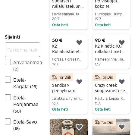
Lisää suosikiksi.
Lisä
Suojasetti
Polvisuojat,
rullaluisteluun /
koko M
skeittaukseen
Hämeenlinna, Jukola, Kanta-Häme
Humppila, Humppila Keskus, Kanta-Häme
20.7.
19.7.
Osta heti
Osta heti
Siirry ilmoitukseen
Siirry ilmoitukseen
Sijainti
50 €
90 €
Lisää suosikiksi.
Lisä
K2
K2 Kinetic 10.1
Rullaluistimet
rullaluistimet
koko: 42,5 +
musta-oranssi
Forssa, Forssa Keskus, Kanta-Häme
Hämeenlinna, Hämeenlinna Keskus, Kanta-Häme
Ahvenanmaa
Suojat
19.7.
17.7.
(
0
)
Siirry ilmoitukseen
Siirry ilmoitukseen
ToriDiili
ToriDiili
5 €
50 €
Etelä-
Lisää suosikiksi.
Lisä
Sandbar-
Crazy creek
Karjala
(
25
)
pennyboard
suojavarusteset
ti polvi- ja
Etelä-
Janakkala, Turenki, Kanta-Häme
Hattula, Lepaa, Kanta-Häme
kyynärsuojat
16.7.
11.7.
Pohjanmaa
musta
Osta heti
Osta heti
(
30
)
Siirry ilmoitukseen
Siirry ilmoitukseen
Etelä-Savo
ToriDiili
(
18
)
Lisää suosikiksi.
Lisä