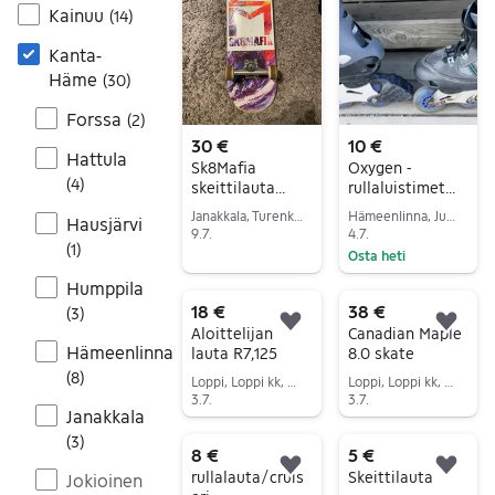
Kainuu
(
14
)
Kanta-
Häme
(
30
)
Forssa
(
2
)
30 €
10 €
Hattula
Sk8Mafia
Oxygen -
(
4
)
skeittilauta
rullaluistimet
valkoinen
koko 46
Janakkala, Turenki, Kanta-Häme
Hämeenlinna, Jukola, Kanta-Häme
Hausjärvi
9.7.
4.7.
(
1
)
Osta heti
Siirry ilmoitukseen
Siirry ilmoitukseen
Humppila
18 €
38 €
(
3
)
Lisää suosikiksi.
Lisä
Aloittelijan
Canadian Maple
Hämeenlinna
lauta R7,125
8.0 skate
(
8
)
Loppi, Loppi kk, Kanta-Häme
Loppi, Loppi kk, Kanta-Häme
3.7.
3.7.
Janakkala
Siirry ilmoitukseen
Siirry ilmoitukseen
(
3
)
8 €
5 €
Lisää suosikiksi.
Lisä
rullalauta/cruis
Skeittilauta
Jokioinen