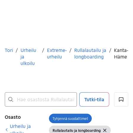
Olet tässä
Tori
/
Urheilu
/
Extreme-
/
Rullalautailu ja
/
Kanta-
ja
urheilu
longboarding
Häme
ulkoilu
Tutki-tila
Ei tuloksia
Suodattimet
Osasto
Tyhjennä suodattimet
Avaa suodatin
Urheilu ja
Rullalautailu ja longboarding
Näytä suodattimet