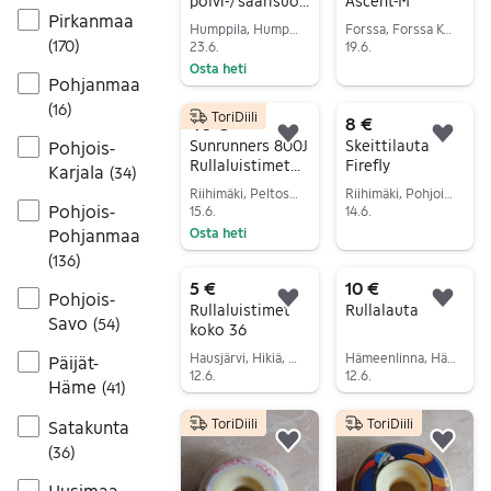
polvi-/säärisuoj
Ascent-M
Pirkanmaa
at,
Humppila, Humppila Keskus, Kanta-Häme
Forssa, Forssa Keskus, Kanta-Häme
lasten/nuorten,
(
170
)
23.6.
19.6.
146->
Osta heti
Siirry ilmoitukseen
Pohjanmaa
Siirry ilmoitukseen
(
16
)
ToriDiili
40 €
8 €
Lisää suosikiksi.
Lisä
Sunrunners 800J
Skeittilauta
Pohjois-
Rullaluistimet
Firefly
Karjala
(
34
)
Sininen
Riihimäki, Peltosaari-Patastenmäki, Kanta-Häme
Riihimäki, Pohjois-Riihimäki, Kanta-Häme
Punainen Musta
Pohjois-
15.6.
14.6.
Pohjanmaa
Osta heti
Siirry ilmoitukseen
Siirry ilmoitukseen
(
136
)
5 €
10 €
Pohjois-
Lisää suosikiksi.
Lisä
Rullaluistimet
Rullalauta
Savo
(
54
)
koko 36
Hausjärvi, Hikiä, Kanta-Häme
Hämeenlinna, Hämeenlinna Keskus, Kanta-Häme
Päijät-
12.6.
12.6.
Häme
(
41
)
Siirry ilmoitukseen
Siirry ilmoitukseen
ToriDiili
ToriDiili
Satakunta
Lisää suosikiksi.
Lisä
(
36
)
Uusimaa