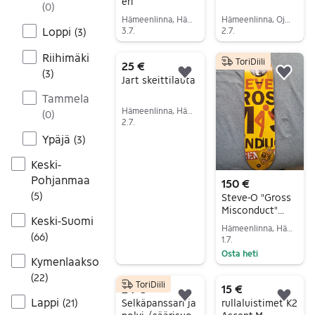
eri
(
0
)
Hämeenlinna, Hätilä, Kanta-Häme
Hämeenlinna, Ojoinen, Kanta-Häme
Loppi
3.7.
2.7.
(
3
)
Siirry ilmoitukseen
Siirry ilmoitukseen
Riihimäki
ToriDiili
25 €
(
3
)
Lisää suosikiksi.
Lisä
Jart skeittilauta
Tammela
Hämeenlinna, Hämeenlinna Keskus, Kanta-Häme
(
0
)
2.7.
Ypäjä
Siirry ilmoitukseen
(
3
)
Keski-
Pohjanmaa
150 €
(
5
)
Steve-O "Gross
Misconduct"
Keski-Suomi
skeitti dekki
Hämeenlinna, Hämeenlinna Keskus, Kanta-Häme
(
66
)
1.7.
Osta heti
Kymenlaakso
Siirry ilmoitukseen
(
22
)
ToriDiili
24 €
15 €
Lappi
Lisää suosikiksi.
Lisä
Selkäpanssari ja
rullaluistimet K2
(
21
)