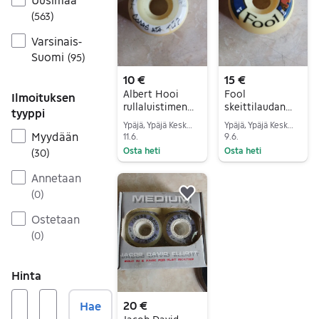
(
563
)
Varsinais-
Suomi
(
95
)
10 €
15 €
Albert Hooi
Fool
Ilmoituksen
rullaluistimen
skeittilaudan
tyyppi
rengas
rengas keltainen
Ypäjä, Ypäjä Keskus, Kanta-Häme
Ypäjä, Ypäjä Keskus, Kanta-Häme
valkoinen
Myydään
11.6.
9.6.
Osta heti
Osta heti
(
30
)
Siirry ilmoitukseen
Siirry ilmoitukseen
Annetaan
(
0
)
Lisää suosikiksi.
Ostetaan
(
0
)
Hinta
20 €
Hae