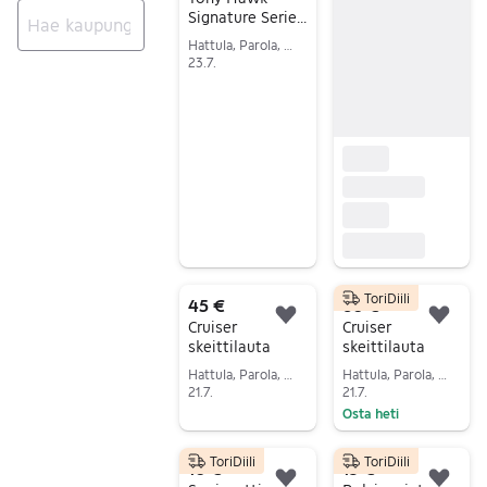
Signature Series
skeittilauta
Hattula, Parola, Kanta-Häme
Ei tuloksia
23.7.
Siirry ilmoitukseen
ToriDiili
45 €
60 €
Lisää suosikiksi.
Lisä
Cruiser
Cruiser
skeittilauta
skeittilauta
Hattula, Parola, Kanta-Häme
Hattula, Parola, Kanta-Häme
21.7.
21.7.
Osta heti
Siirry ilmoitukseen
Siirry ilmoitukseen
ToriDiili
ToriDiili
10 €
13 €