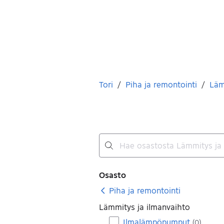
Olet tässä
Tori
/
Piha ja remontointi
/
Läm
Ei tuloksia
Suodattimet
Osasto
Piha ja remontointi
Lämmitys ja ilmanvaihto
Ilmalämpöpumput
(
0
)