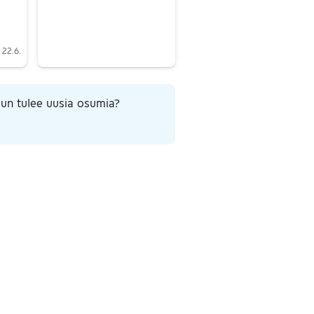
22.6.
un tulee uusia osumia?
ut