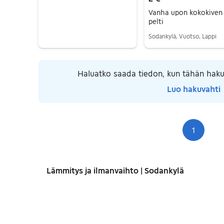
Vanha upon kokokiven
pelti
Sodankylä, Vuotso, Lappi
Siirry ilmoitukseen
Haluatko saada tiedon, kun tähän haku
Luo hakuvahti
1
Siv
Lämmitys ja ilmanvaihto | Sodankylä