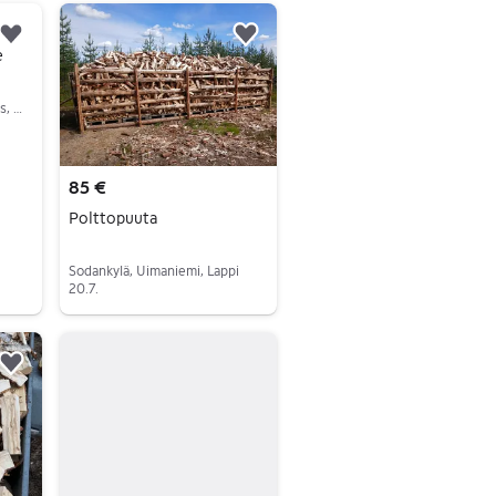
Lisää suosikiksi.
Lisää suosikiksi.
e
Sodankylä, Sodankylä Keskus, Lappi
85 €
Polttopuuta
Sodankylä, Uimaniemi, Lappi
20.7.
Siirry ilmoitukseen
Lisää suosikiksi.