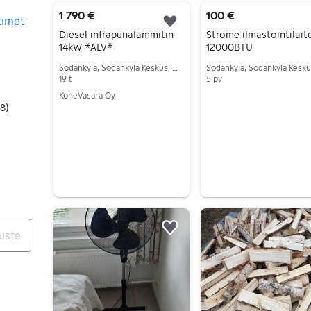
14 tulos(ta)
1 790 €
100 €
ttimet
Lisää suosikiksi.
Diesel infrapunalämmitin
Ströme ilmastointilait
14kW *ALV*
12000BTU
Sodankylä, Sodankylä Keskus, Lappi
19 t
5 pv
KoneVasara Oy
Siirry ilmoitukseen
8
)
Siirry ilmoitukseen
Lisää suosikiksi.