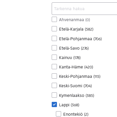
Ahvenanmaa
(
0
)
Etelä-Karjala
(
582
)
Etelä-Pohjanmaa
(
706
)
Etelä-Savo
(
276
)
Kainuu
(
178
)
Kanta-Häme
(
420
)
Keski-Pohjanmaa
(
115
)
Keski-Suomi
(
704
)
Kymenlaakso
(
385
)
Lappi
(
368
)
Enontekiö
(
2
)