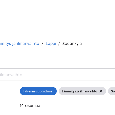
mitys ja ilmanvaihto
/
Lappi
/
Sodankylä
Tyhjennä suodattimet
Lämmitys ja ilmanvaihto
So
Avaa suodatin
Näytä suodattimet
Tyhjennä s
Nä
14
osumaa