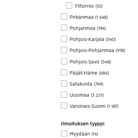
Ylitornio
(
10
)
Pirkanmaa
(
1 648
)
Pohjanmaa
(
194
)
Pohjois-Karjala
(
540
)
Pohjois-Pohjanmaa
(
978
)
Pohjois-Savo
(
548
)
Päijät-Häme
(
684
)
Satakunta
(
749
)
Uusimaa
(
3 251
)
Varsinais-Suomi
(
1 187
)
Ilmoituksen tyyppi
Myydään
(
14
)