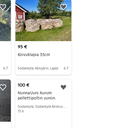
Lisää suosikiksi.
Lisää suosikiksi.
95 €
Koivuklapia 35cm
6.7.
Sodankylä, Kelujärvi, Lappi
6.7.
Siirry ilmoitukseen
100 €
Lisää suosikiksi.
Lisää suosikiksi.
NunnaUuni Aurum
pellettipoltin uuniin
Sodankylä, Sodankylä Keskus, Lappi
13.6.
Siirry ilmoitukseen