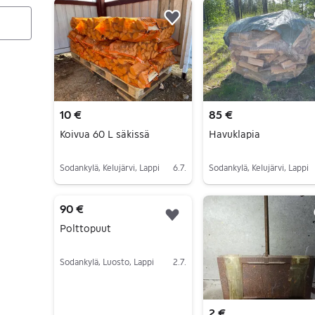
Lisää suosikiksi.
10 €
85 €
Koivua 60 L säkissä
Havuklapia
Sodankylä, Kelujärvi, Lappi
6.7.
Sodankylä, Kelujärvi, Lappi
Siirry ilmoitukseen
Siirry ilmoitukseen
90 €
Lisää suosikiksi.
Polttopuut
Sodankylä, Luosto, Lappi
2.7.
Siirry ilmoitukseen
2 €