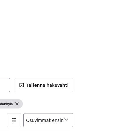
Tallenna hakuvahti
dankylä
uodatin
ytä suodattimet
Tyhjennä suodatin