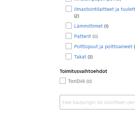
Ilmastointilaitteet ja tuule
(
2
)
Lämmittimet
(
1
)
Patterit
(
0
)
Polttopuut ja polttoaineet
(
Takat
(
3
)
Toimitusvaihtoehdot
ToriDiili
(
0
)
Ei tuloksia