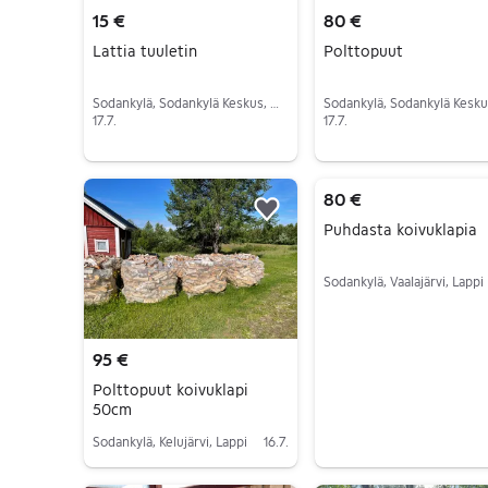
15 €
80 €
Lattia tuuletin
Polttopuut
Sodankylä, Sodankylä Keskus, Lappi
17.7.
17.7.
Siirry ilmoitukseen
Siirry ilmoitukseen
80 €
Lisää suosikiksi.
Puhdasta koivuklapia
Sodankylä, Vaalajärvi, Lappi
Siirry ilmoitukseen
95 €
Polttopuut koivuklapi
50cm
Sodankylä, Kelujärvi, Lappi
16.7.
Siirry ilmoitukseen