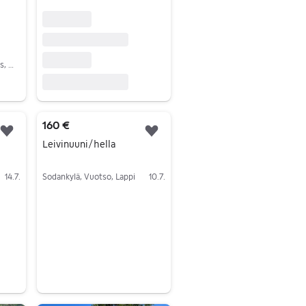
Sodankylä, Sodankylä Keskus, Lappi
160 €
Lisää suosikiksi.
Lisää suosikiksi.
Leivinuuni/hella
14.7.
Sodankylä, Vuotso, Lappi
10.7.
Siirry ilmoitukseen