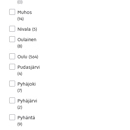
(
0
)
Muhos
(
14
)
Nivala
(
5
)
Oulainen
(
8
)
Oulu
(
564
)
Pudasjärvi
(
4
)
Pyhäjoki
(
7
)
Pyhäjärvi
(
2
)
Pyhäntä
(
9
)