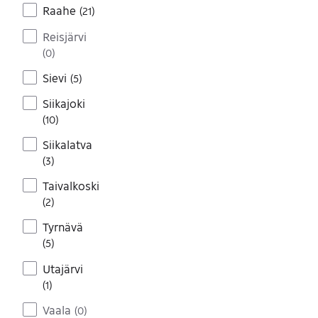
Raahe
(
21
)
Reisjärvi
(
0
)
Sievi
(
5
)
Siikajoki
(
10
)
Siikalatva
(
3
)
Taivalkoski
(
2
)
Tyrnävä
(
5
)
Utajärvi
(
1
)
Vaala
(
0
)