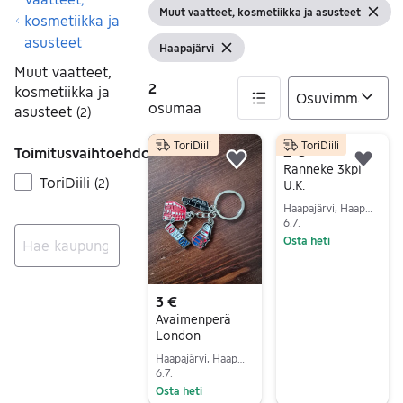
Muut vaatteet, kosmetiikka ja asusteet
Näytä suodattimet
Tyhje
kosmetiikka ja
asusteet
Haapajärvi
Näytä suodattimet
Tyhjennä suodatin
Muut vaatteet,
2
kosmetiikka ja
osumaa
asusteet
(
2
)
ToriDiili
ToriDiili
2 tulos(ta)
2 €
Toimitusvaihtoehdot
Lisää suosikiksi.
Lisä
Ranneke 3kpl
ToriDiili
(
2
)
U.K.
Haapajärvi, Haapajärvi Keskus, Pohjois-Pohjanmaa
6.7.
Osta heti
Siirry ilmoitukseen
Ei tuloksia
3 €
Avaimenperä
London
Haapajärvi, Haapajärvi Keskus, Pohjois-Pohjanmaa
6.7.
Osta heti