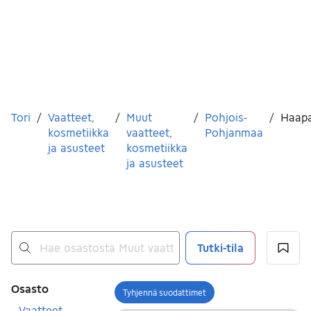
Olet tässä
Tori
/
Vaatteet,
/
Muut
/
Pohjois-
/
Haapa
kosmetiikka
vaatteet,
Pohjanmaa
ja asusteet
kosmetiikka
ja asusteet
Tutki-tila
Ei tuloksia
Suodattimet
Osasto
Tyhjennä suodattimet
Avaa suodatin
Vaatteet,