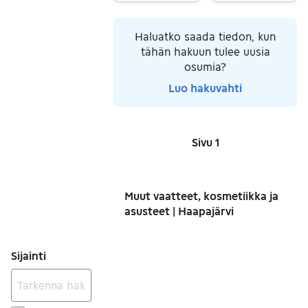
Siirry ilmoitukseen
Haluatko saada tiedon, kun
tähän hakuun tulee uusia
osumia?
Luo hakuvahti
Sivu 1
Sivut
Muut vaatteet, kosmetiikka ja
asusteet | Haapajärvi
Sijainti