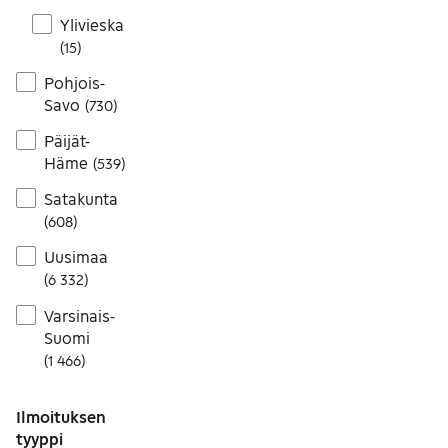
Ylivieska
(
15
)
Pohjois-
Savo
(
730
)
Päijät-
Häme
(
539
)
Satakunta
(
608
)
Uusimaa
(
6 332
)
Varsinais-
Suomi
(
1 466
)
Ilmoituksen
tyyppi