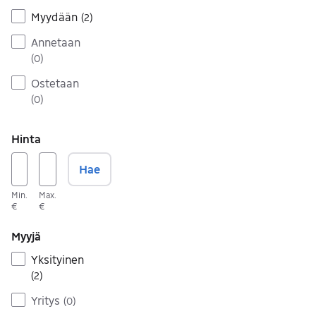
Myydään
(
2
)
Annetaan
(
0
)
Ostetaan
(
0
)
Hinta
Hae
Min.
Max.
€
€
Myyjä
Yksityinen
(
2
)
Yritys
(
0
)