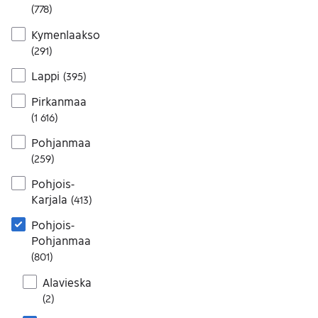
(
778
)
Kymenlaakso
(
291
)
Lappi
(
395
)
Pirkanmaa
(
1 616
)
Pohjanmaa
(
259
)
Pohjois-
Karjala
(
413
)
Pohjois-
Pohjanmaa
(
801
)
Alavieska
(
2
)