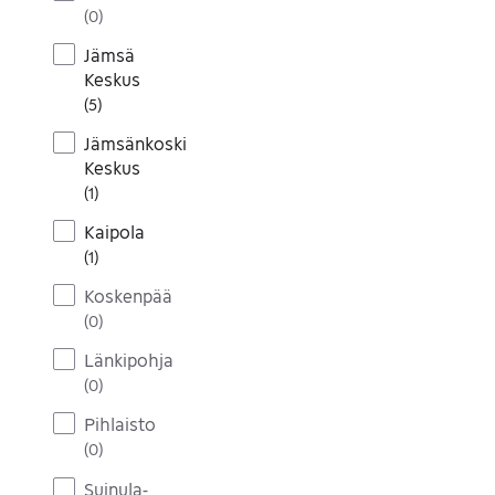
(
0
)
Jämsä
Keskus
(
5
)
Jämsänkoski
Keskus
(
1
)
Kaipola
(
1
)
Koskenpää
(
0
)
Länkipohja
(
0
)
Pihlaisto
(
0
)
Suinula-