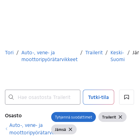
Olet tässä
Tori
/
Auto-, vene- ja
/
Trailerit
/
Keski-
/
Jä
moottoripyörätarvikkeet
Suomi
Tutki-tila
Ei tuloksia
Suodattimet
Osasto
Tyhjennä suodattimet
Trailerit
Avaa suodatin
Näytä suodattimet
Tyhjennä
Auto-, vene- ja
Jämsä
Näytä suodattimet
Tyhjennä suodatin
moottoripyörätarvikkeet