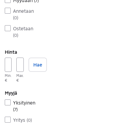
Myydään
(
7
)
Annetaan
(
0
)
Ostetaan
(
0
)
Hinta
Hae
Min.
Max.
€
€
Myyjä
Yksityinen
(
7
)
Yritys
(
0
)