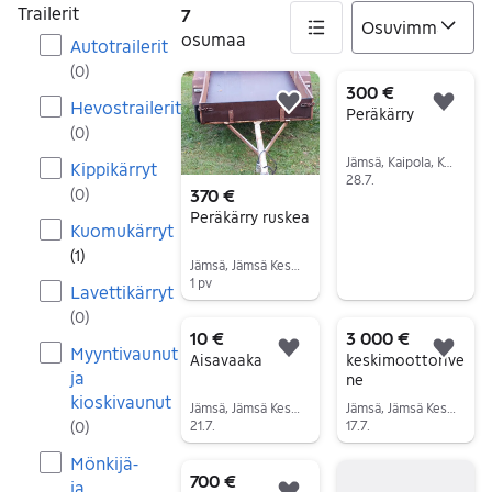
Trailerit
7
osumaa
Autotrailerit
(
0
)
7 tulos(ta)
300 €
Hevostrailerit
Lisää suosikiksi.
Lisä
Peräkärry
(
0
)
Jämsä, Kaipola, Keski-Suomi
Kippikärryt
28.7.
370 €
(
0
)
Siirry ilmoitukseen
Peräkärry ruskea
Kuomukärryt
(
1
)
Jämsä, Jämsä Keskus, Keski-Suomi
1 pv
Lavettikärryt
Siirry ilmoitukseen
(
0
)
10 €
3 000 €
Myyntivaunut
Lisää suosikiksi.
Lisä
Aisavaaka
keskimoottorive
ja
ne
kioskivaunut
Jämsä, Jämsä Keskus, Keski-Suomi
Jämsä, Jämsä Keskus, Keski-Suomi
21.7.
17.7.
(
0
)
Siirry ilmoitukseen
Siirry ilmoitukseen
Mönkijä-
700 €
ja