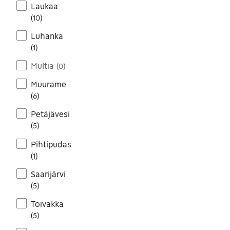
Laukaa
(
10
)
Luhanka
(
1
)
Multia
(
0
)
Muurame
(
6
)
Petäjävesi
(
5
)
Pihtipudas
(
1
)
Saarijärvi
(
5
)
Toivakka
(
5
)