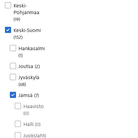
Keski-
Pohjanmaa
(
19
)
Keski-Suomi
(
152
)
Hankasalmi
(
1
)
Joutsa
(
2
)
Jyväskylä
(
68
)
Jämsä
(
7
)
Haavisto
(
0
)
Halli
(
0
)
Juokslahti