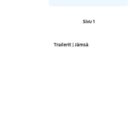
Sivu 1
Sivut
Trailerit | Jämsä