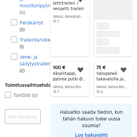
Lisää suosikiksi.
Jettitraileri /
moottoripyöräkärryt
vesijetti traileri
(
0
)
Jämsä, Jämsänkoski Keskus, Keski-Suomi
15.7.
Peräkärryt
Siirry ilmoitukseen
(
3
)
Traileritarvikkeet
(
1
)
Vene- ja
säilytystrailerit
100 €
75 €
(
2
)
Lisää suosikiksi.
Lisä
Akselitappi,
Valopaneli
pyöreä putki Ø
takavalolla ja
45 mm (5 x 112) 2
vilkuilla.
Toimitusvaihtoehdot
Jämsä, Jämsä Keskus, Keski-Suomi
Jämsä, Jämsä Keskus, Keski-Suomi
kpl
13.7.
12.6.
ToriDiili
(
0
)
Siirry ilmoitukseen
Siirry ilmoitukseen
Haluatko saada tiedon, kun
tähän hakuun tulee uusia
osumia?
Ei tuloksia
Luo hakuvahti