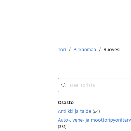
Olet tässä
Tori
/
Pirkanmaa
/
Ruovesi
Ei tuloksia
Suodattimet
Osasto
Antiikki ja taide
(
64
)
Auto-, vene- ja moottoripyörätarv
(
331
)