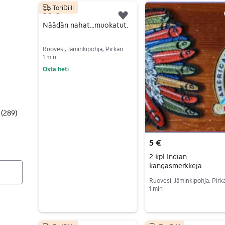
ToriDiili
2091 tulos(ta)
50 €
Lisää suosikiksi.
Näädän nahat...muokatut.
Ruovesi, Jäminkipohja, Pirkanmaa
1 min
Osta heti
Siirry ilmoitukseen
(
289
)
5 €
2 kpl Indian
kangasmerkkejä
1 min
Siirry ilmoitukseen