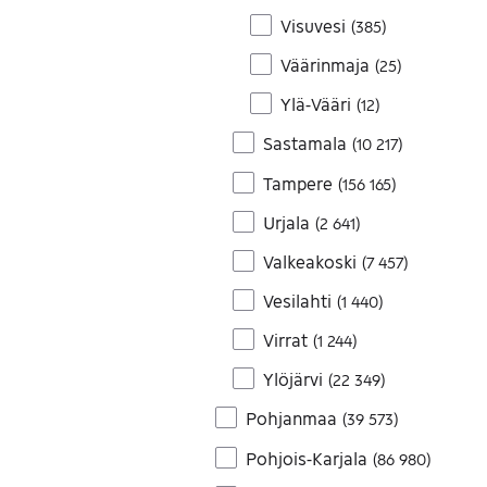
Visuvesi
(
385
)
Väärinmaja
(
25
)
Ylä-Vääri
(
12
)
Sastamala
(
10 217
)
Tampere
(
156 165
)
Urjala
(
2 641
)
Valkeakoski
(
7 457
)
Vesilahti
(
1 440
)
Virrat
(
1 244
)
Ylöjärvi
(
22 349
)
Pohjanmaa
(
39 573
)
Pohjois-Karjala
(
86 980
)