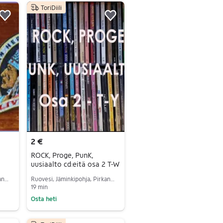
ToriDiili
Lisää suosikiksi.
Lisää suosikiksi.
2 €
ROCK, Proge, PunK,
uusiaalto cd:eitä osa 2 T-W
Ruovesi, Jäminkipohja, Pirkanmaa
Ruovesi, Jäminkipohja, Pirkanmaa
19 min
Osta heti
Siirry ilmoitukseen