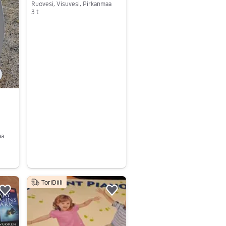
Ruovesi, Visuvesi, Pirkanmaa
3 t
Siirry ilmoitukseen
aa
ToriDiili
Lisää suosikiksi.
Lisää suosikiksi.