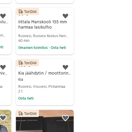
Siirry ilmoitukseen
ToriDiili
30 €
Lisää suosikiksi.
Lisää suosikiksi.
Iittala Kastehelmi tarjoilukulho vihreä lasi
Iittala Mariskooli 155 mm
harmaa lasikulho
Ruovesi, Ruovesi Keskus-Nenonen, Pirkanmaa
Ruovesi, Ruovesi Keskus-Nenonen, Pirkanmaa
40 min
ti
Ilmainen toimitus
Osta heti
•
Siirry ilmoitukseen
ToriDiili
100 €
Lisää suosikiksi.
Lisää suosikiksi.
Ford vetoakseli / vetonivel K27
Kia jäähdytin / moottorin jäähdyttimen kenno
Kia
aa
Ruovesi, Visuvesi, Pirkanmaa
2 t
Osta heti
Siirry ilmoitukseen
ToriDiili
Lisää suosikiksi.
Lisää suosikiksi.