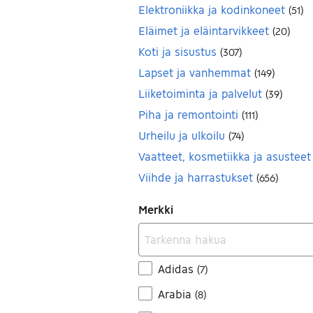
Elektroniikka ja kodinkoneet
(
51
)
Eläimet ja eläintarvikkeet
(
20
)
Koti ja sisustus
(
307
)
Lapset ja vanhemmat
(
149
)
Liiketoiminta ja palvelut
(
39
)
Piha ja remontointi
(
111
)
Urheilu ja ulkoilu
(
74
)
Vaatteet, kosmetiikka ja asusteet
Viihde ja harrastukset
(
656
)
Merkki
Adidas
(
7
)
Arabia
(
8
)