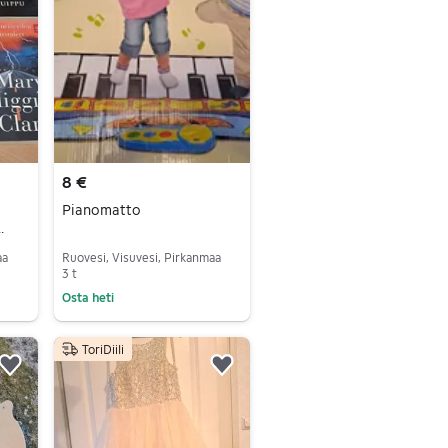
8 €
Pianomatto
aa
Ruovesi, Visuvesi, Pirkanmaa
3 t
Osta heti
Siirry ilmoitukseen
ToriDiili
Lisää suosikiksi.
Lisää suosikiksi.