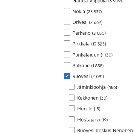
Mänttä-Vilppula
(
3 909
)
Nokia
(
23 937
)
Orivesi
(
2 662
)
Parkano
(
2 050
)
Pirkkala
(
13 323
)
Punkalaidun
(
1 130
)
Pälkäne
(
1 858
)
Ruovesi
(
2 091
)
Jäminkipohja
(
486
)
Kekkonen
(
30
)
Murole
(
15
)
Mustajärvi
(
19
)
Ruovesi Keskus-Nenonen