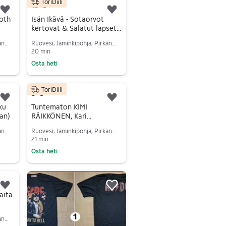
ToriDiili
15 €
Lisää suosikiksi.
Lisää suosikiksi.
oth
Isän Ikävä - Sotaorvot
kertovat & Salatut lapset -
Kirjat
Ruovesi, Jäminkipohja, Pirkanmaa
Ruovesi, Jäminkipohja, Pirkanmaa
20 min
Osta heti
Siirry ilmoitukseen
ToriDiili
3 €
Lisää suosikiksi.
Lisää suosikiksi.
kku
Tuntematon KIMI
an)
RÄIKKÖNEN, Kari
Hotakainen
Ruovesi, Jäminkipohja, Pirkanmaa
Ruovesi, Jäminkipohja, Pirkanmaa
21 min
Osta heti
Siirry ilmoitukseen
Lisää suosikiksi.
Lisää suosikiksi.
saita
Ruovesi, Jäminkipohja, Pirkanmaa