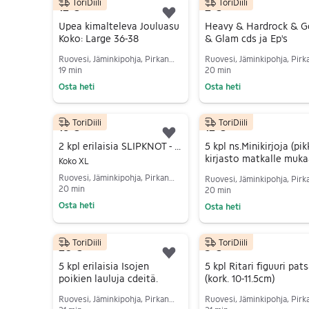
ToriDiili
ToriDiili
12 €
2 €
Lisää suosikiksi.
Upea kimalteleva Jouluasu
Heavy & Hardrock & G
Koko: Large 36-38
& Glam cds ja Ep's
Ruovesi, Jäminkipohja, Pirkanmaa
19 min
20 min
Osta heti
Osta heti
Siirry ilmoitukseen
Siirry ilmoitukseen
ToriDiili
ToriDiili
16 €
12 €
Lisää suosikiksi.
2 kpl erilaisia SLIPKNOT - 2-puolisia T-paitoja (Uuden veroisia) L/XL
5 kpl ns.Minikirjoja (pi
kirjasto matkalle muka
Koko XL
Ruovesi, Jäminkipohja, Pirkanmaa
20 min
20 min
Osta heti
Osta heti
Siirry ilmoitukseen
Siirry ilmoitukseen
ToriDiili
ToriDiili
20 €
5 €
Lisää suosikiksi.
5 kpl erilaisia Isojen
5 kpl Ritari figuuri pat
poikien lauluja cdeitä.
(kork. 10-11.5cm)
Ruovesi, Jäminkipohja, Pirkanmaa