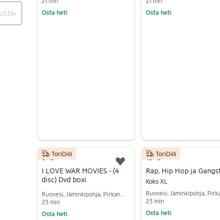
21 min
21 min
Osta heti
Osta heti
Siirry ilmoitukseen
Siirry ilmoitukseen
ToriDiili
ToriDiili
5 €
15 €
Lisää suosikiksi.
I LOVE WAR MOVIES - (4
disc) Dvd boxi
Koko XL
Ruovesi, Jäminkipohja, Pirkanmaa
23 min
23 min
Osta heti
Osta heti