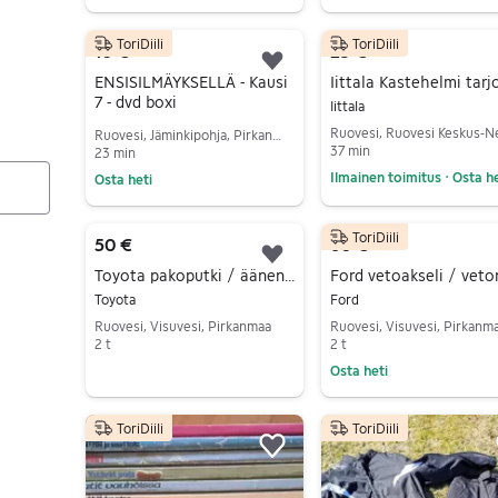
Siirry ilmoitukseen
Siirry ilmoitukseen
ToriDiili
ToriDiili
10 €
25 €
Lisää suosikiksi.
ENSISILMÄYKSELLÄ - Kausi
7 - dvd boxi
Iittala
Ruovesi, Jäminkipohja, Pirkanmaa
37 min
23 min
Ilmainen toimitus
Osta he
Osta heti
•
Siirry ilmoitukseen
Siirry ilmoitukseen
ToriDiili
50 €
60 €
Lisää suosikiksi.
Toyota pakoputki / äänenvaimennin
Toyota
Ford
Ruovesi, Visuvesi, Pirkanmaa
Ruovesi, Visuvesi, Pirkanm
2 t
2 t
Osta heti
Siirry ilmoitukseen
Siirry ilmoitukseen
ToriDiili
ToriDiili
Lisää suosikiksi.