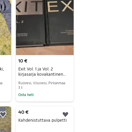
10 €
i,
Exit Vol. 1 ja Vol. 2
kirjasarja kovakantinen
musta
aa
Ruovesi, Visuvesi, Pirkanmaa
3 t
Osta heti
Siirry ilmoitukseen
40 €
Lisää suosikiksi.
Lisää suosikiksi.
Kahdenistuttava pulpetti