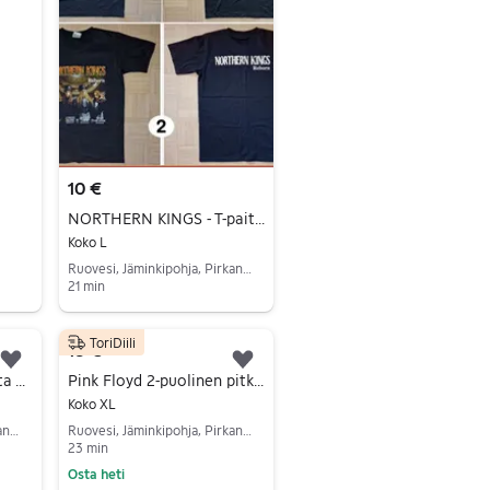
10 €
NORTHERN KINGS - T-paita Uudenveroinen Koko: L
Koko L
Ruovesi, Jäminkipohja, Pirkanmaa
21 min
Siirry ilmoitukseen
ToriDiili
18 €
Lisää suosikiksi.
Lisää suosikiksi.
Rap, Hip Hop ja Gangsta T-paitoja (Erilaisia) 2pac / Tupac, Jay Z jne...
Pink Floyd 2-puolinen pitkähihapaita Koko: XL (L/XL)
Koko XL
Ruovesi, Jäminkipohja, Pirkanmaa
Ruovesi, Jäminkipohja, Pirkanmaa
23 min
Osta heti