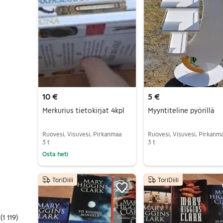
10 €
5 €
Merkurius tietokirjat 4kpl
Myyntiteline pyörillä
Ruovesi, Visuvesi, Pirkanmaa
Ruovesi, Visuvesi, Pirkanm
3 t
3 t
Osta heti
Siirry ilmoitukseen
Siirry ilmoitukseen
ToriDiili
ToriDiili
Lisää suosikiksi.
(
1 119
)