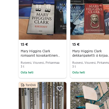
15 €
15 €
Mary Higgins Clark
Mary Higgins Clark
romaanit kovakantinen
dekkaripaketti 6 kirjaa
kirjasetti
suomeksi
Ruovesi, Visuvesi, Pirkanmaa
Ruovesi, Visuvesi, Pirkanm
3 t
3 t
Osta heti
Osta heti
Siirry ilmoitukseen
Siirry ilmoitukseen
ToriDiili
Lisää suosikiksi.