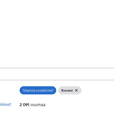
Tyhjennä suodattimet
Ruovesi
Avaa suodatin
Näytä suodattimet
Tyhjennä suodatin
ikkeet
2 091
osumaa