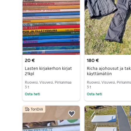
20 €
180 €
Lasten kirjakerhon kirjat
Richa ajohousut ja takk
21kpl
käyttämätön
Ruovesi, Visuvesi, Pirkanmaa
Ruovesi, Visuvesi, Pirkanm
3 t
3 t
Osta heti
Osta heti
Siirry ilmoitukseen
Siirry ilmoitukseen
ToriDiili
Lisää suosikiksi.