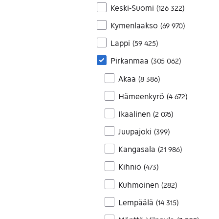
Keski-Suomi
(
126 322
)
Kymenlaakso
(
69 970
)
Lappi
(
59 425
)
Pirkanmaa
(
305 062
)
Akaa
(
8 386
)
Hämeenkyrö
(
4 672
)
Ikaalinen
(
2 076
)
Juupajoki
(
399
)
Kangasala
(
21 986
)
Kihniö
(
473
)
Kuhmoinen
(
282
)
Lempäälä
(
14 315
)