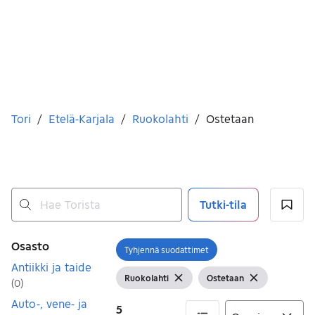
Olet tässä
Tori
/
Etelä-Karjala
/
Ruokolahti
/
Ostetaan
Tutki-tila
Ei tuloksia
Suodattimet
Osasto
Tyhjennä suodattimet
Avaa suodatin
Antiikki ja taide
Ruokolahti
Ostetaan
(
0
)
Näytä suodattimet
Tyhjennä suodatin
Näytä suodattimet
Tyhjennä su
Auto-, vene- ja
5