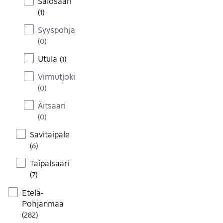
Salosaari
(
1
)
Syyspohja
(
0
)
Utula
(
1
)
Virmutjoki
(
0
)
Äitsaari
(
0
)
Savitaipale
(
6
)
Taipalsaari
(
7
)
Etelä-
Pohjanmaa
(
282
)