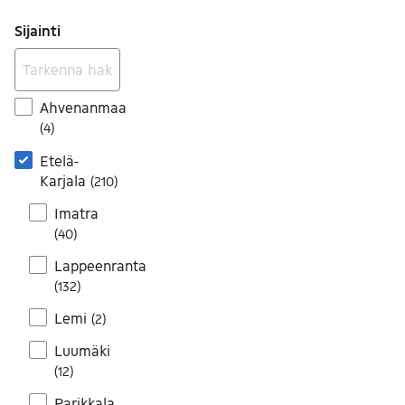
Sijainti
Ahvenanmaa
(
4
)
Etelä-
Karjala
(
210
)
Imatra
(
40
)
Lappeenranta
(
132
)
Lemi
(
2
)
Luumäki
(
12
)
Parikkala