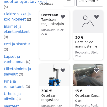
moottoripyörätarvikkeet
osumaa
(
3
)
Elektroniikka ja
5 tulos(ta)
Ostetaan
kodinkoneet
Lisää suosikiksi.
Lisä
(
2
)
Tarvitsen
taajuuskorjain
Eläimet ja
vahvistin JVC
Ruokolahti, Ruokolahti Keskus, Etelä-Karjala
eläintarvikkeet
KS-EA400
27.6.
30 €
(
0
)
Siirry ilmoitukseen
Garmin 176c
Koti ja sisustus
asennusteline
(
0
)
Ruokolahti, Utula, Etelä-Karjala
Lapset ja
24.6.
vanhemmat
(
0
)
Siirry ilmoitukseen
Liiketoiminta ja
Lisää suosikiksi.
Lisä
palvelut
(
0
)
Piha ja
remontointi
(
0
)
300 €
15 €
Urheilu ja
Ostetaan
Ostetaan Corsa A-91 hanskalokeron kansi
ulkoilu
(
0
)
rengaskone
Opel
Ruokolahti, Puntala, Etelä-Karjala
Vaatteet,
Ruokolahti, Salosaari, Etelä-Karjala