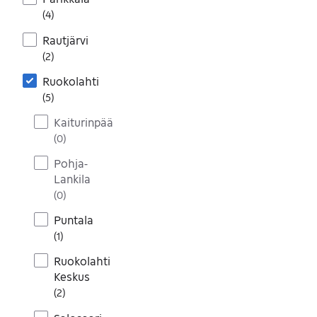
(
4
)
Rautjärvi
(
2
)
Ruokolahti
(
5
)
Kaiturinpää
(
0
)
Pohja-
Lankila
(
0
)
Puntala
(
1
)
Ruokolahti
Keskus
(
2
)