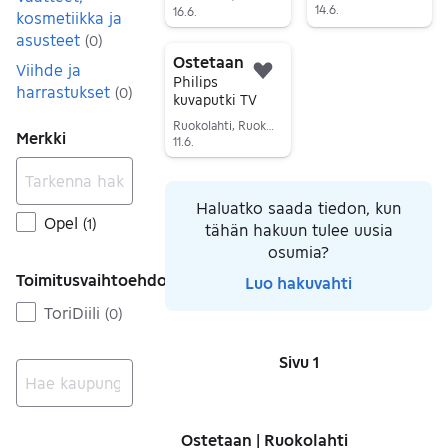
14.6.
16.6.
kosmetiikka ja
Siirry ilmoitukseen
Siirry ilmoitukseen
asusteet
(
0
)
Ostetaan
Viihde ja
Lisää suosikiksi.
Philips
harrastukset
(
0
)
kuvaputki TV
Ruokolahti, Ruokolahti Keskus, Etelä-Karjala
Merkki
11.6.
Siirry ilmoitukseen
Haluatko saada tiedon, kun
Opel
(
1
)
tähän hakuun tulee uusia
osumia?
Toimitusvaihtoehdot
Luo hakuvahti
ToriDiili
(
0
)
Sivu 1
Sivut
Ei tuloksia
Ostetaan | Ruokolahti