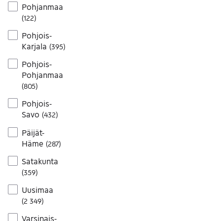
Pohjanmaa
(
122
)
Pohjois-
Karjala
(
395
)
Pohjois-
Pohjanmaa
(
805
)
Pohjois-
Savo
(
432
)
Päijät-
Häme
(
287
)
Satakunta
(
359
)
Uusimaa
(
2 349
)
Varsinais-