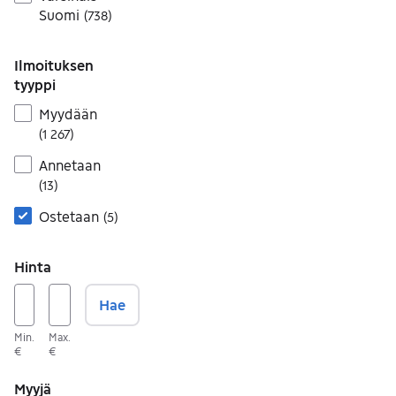
Suomi
(
738
)
Ilmoituksen
tyyppi
Myydään
(
1 267
)
Annetaan
(
13
)
Ostetaan
(
5
)
Hinta
Hae
Min.
Max.
€
€
Myyjä