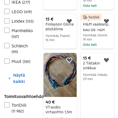
16 min
IKEA
(
277
)
Siirry ilmoitukseen
Osta heti
LEGO
(
419
)
Siirry ilmoitukseen
ToriDiili
15 €
4 €
Lindex
(
155
)
Lisää suosikiksi.
Lisä
Finlayson Gloria
H&M vaaleanpunaiset housut 128cm
pöytäliina
Koko 128
H&M
Marimekko
Hyvinkää, Hyvinkäänkylä-Vehkoja, Uusimaa
Hyvinkää, Paavola-Vaivero, Uusimaa
(
167
)
19 min
16 min
Osta heti
Schleich
Siirry ilmoitukseen
Siirry ilmoitukseen
(
99
)
15 €
Muut
(
381
)
Lisää suosikiksi.
Lisä
2 Tiktakin
sinkkua
Näytä
Hyvinkää, Hakalanmäki-Hakala, Uusimaa
29 min
kaikki
Siirry ilmoitukseen
Toimitusvaihtoehdot
40 €
ToriDiili
VT-audio
(
11 982
)
virtajohto 1,5m