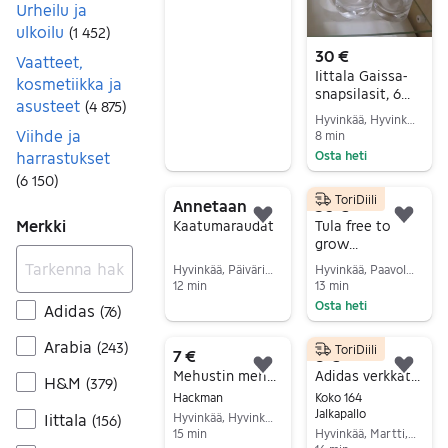
Urheilu ja
ulkoilu
(
1 452
)
30 €
Vaatteet,
Iittala Gaissa-
kosmetiikka ja
snapsilasit, 6
asusteet
(
4 875
)
kpl,
Hyvinkää, Hyvinkää Keskus, Uusimaa
virheettömät
Viihde ja
8 min
harrastukset
Osta heti
Siirry ilmoitukseen
(
6 150
)
ToriDiili
Annetaan
50 €
Lisää suosikiksi.
Lisä
Merkki
Kaatumaraudat
Tula free to
grow
kantoreppu
Hyvinkää, Päivärinta, Uusimaa
Hyvinkää, Paavola-Vaivero, Uusimaa
12 min
13 min
Osta heti
Adidas
Siirry ilmoitukseen
(
76
)
Siirry ilmoitukseen
Arabia
(
243
)
ToriDiili
7 €
8 €
Lisää suosikiksi.
Lisä
Mehustin mehumaija Hackman
Adidas verkkatakki 164 cm
H&M
(
379
)
Hackman
Koko 164
Jalkapallo
Iittala
Hyvinkää, Hyvinkää Keskus, Uusimaa
(
156
)
15 min
Hyvinkää, Martti, Uusimaa