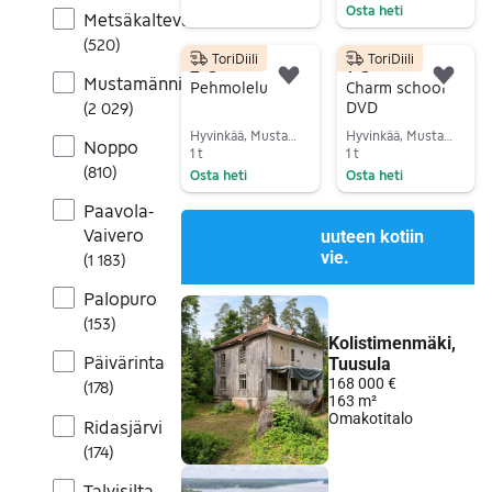
Osta heti
Metsäkalteva
Siirry ilmoitukseen
(
520
)
ToriDiili
ToriDiili
2 €
1 €
Mustamännistö
Lisää suosikiksi.
Lisä
Pehmolelu
Charm school
DVD
(
2 029
)
Hyvinkää, Mustamännistö, Uusimaa
Hyvinkää, Mustamännistö, Uusimaa
Noppo
1 t
1 t
(
810
)
Osta heti
Osta heti
Siirry ilmoitukseen
Siirry ilmoitukseen
Paavola-
Vaivero
(
1 183
)
Palopuro
(
153
)
Päivärinta
(
178
)
Ridasjärvi
(
174
)
Talvisilta