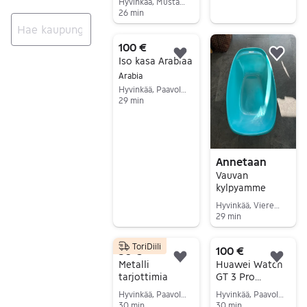
Hyvinkää, Mustamännistö, Uusimaa
26 min
Siirry ilmoitukseen
100 €
Ei tuloksia
Lisää suosikiksi.
Lisä
Iso kasa Arabiaa
Arabia
Hyvinkää, Paavola-Vaivero, Uusimaa
29 min
Siirry ilmoitukseen
Annetaan
Vauvan
kylpyamme
Hyvinkää, Vieremä, Uusimaa
29 min
Siirry ilmoitukseen
ToriDiili
50 €
100 €
Lisää suosikiksi.
Lisä
Metalli
Huawei Watch
tarjottimia
GT 3 Pro
älykello harmaa
Hyvinkää, Paavola-Vaivero, Uusimaa
Hyvinkää, Paavola-Vaivero, Uusimaa
metalliranneke
30 min
30 min