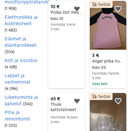
moottoripyörätarvikkeet
ToriDiili
27368 tulos(ta)
10 €
(
1 938
)
Lisää suosikiksi.
Lisä
Polka Dot mekko
Elektroniikka ja
Koko 38
kodinkoneet
Hyvinkää, Vieremä, Uusimaa
3 min
(
1 483
)
Siirry ilmoitukseen
Eläimet ja
eläintarvikkeet
(
304
)
3 €
Koti ja sisustus
Angel pitkä huppari 130cm
(
4 478
)
Koko 128
Hyvinkää, Hyvinkäänkylä-Vehkoja, Uusimaa
Lapset ja
5 min
vanhemmat
Osta heti
(
4 094
)
Siirry ilmoitukseen
Liiketoiminta ja
ToriDiili
65 €
palvelut
(
366
)
Lisää suosikiksi.
Lisä
Thule
kattotelineet
Piha ja
Hyvinkää, Kirjavatolppa-Kruununpuisto, Uusimaa
remontointi
6 min
(
1 535
)
Siirry ilmoitukseen