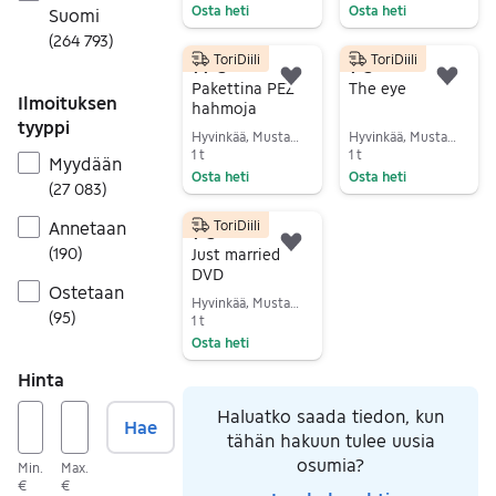
Osta heti
Osta heti
Suomi
Siirry ilmoitukseen
Siirry ilmoitukseen
(
264 793
)
ToriDiili
ToriDiili
14 €
1 €
Lisää suosikiksi.
Lisä
Pakettina PEZ
The eye
Ilmoituksen
hahmoja
tyyppi
Hyvinkää, Mustamännistö, Uusimaa
Hyvinkää, Mustamännistö, Uusimaa
1 t
1 t
Myydään
Osta heti
Osta heti
(
27 083
)
Siirry ilmoitukseen
Siirry ilmoitukseen
ToriDiili
Annetaan
1 €
Lisää suosikiksi.
(
190
)
Just married
DVD
Ostetaan
Hyvinkää, Mustamännistö, Uusimaa
(
95
)
1 t
Osta heti
Siirry ilmoitukseen
Hinta
Haluatko saada tiedon, kun
Hae
tähän hakuun tulee uusia
osumia?
Min.
Max.
€
€