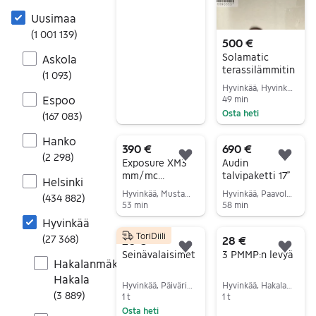
Siirry ilmoitukseen
Uusimaa
(
1 001 139
)
500 €
Solamatic
Askola
terassilämmitin
(
1 093
)
Hyvinkää, Hyvinkää Keskus, Uusimaa
Espoo
49 min
Osta heti
(
167 083
)
Siirry ilmoitukseen
Hanko
390 €
690 €
(
2 298
)
Lisää suosikiksi.
Lisä
Exposure XM3
Audin
mm/mc
talvipaketti 17”
Helsinki
esivahvistin
Hyvinkää, Mustamännistö, Uusimaa
Hyvinkää, Paavola-Vaivero, Uusimaa
(
434 882
)
vinyylisoittimell
53 min
58 min
e
Siirry ilmoitukseen
Siirry ilmoitukseen
Hyvinkää
ToriDiili
(
27 368
)
20 €
28 €
Lisää suosikiksi.
Lisä
Seinävalaisimet
3 PMMP:n levyä
Hakalanmäki-
Hakala
Hyvinkää, Päivärinta, Uusimaa
Hyvinkää, Hakalanmäki-Hakala, Uusimaa
(
3 889
)
1 t
1 t
Osta heti
Siirry ilmoitukseen