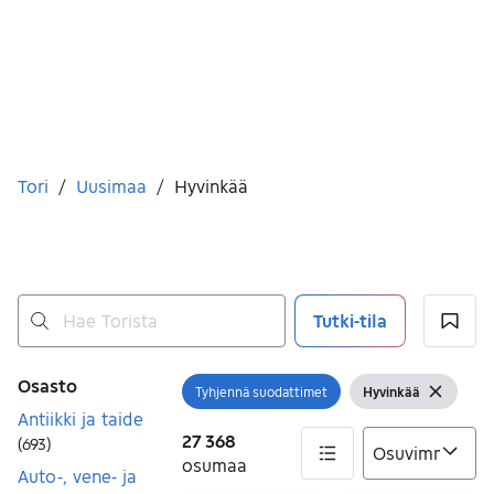
Olet tässä
Tori
/
Uusimaa
/
Hyvinkää
Tutki-tila
Ei tuloksia
Suodattimet
Osasto
Tyhjennä suodattimet
Hyvinkää
Avaa suodatin
Näytä suodattimet
Tyhjenn
Antiikki ja taide
27 368
(
693
)
osumaa
Auto-, vene- ja