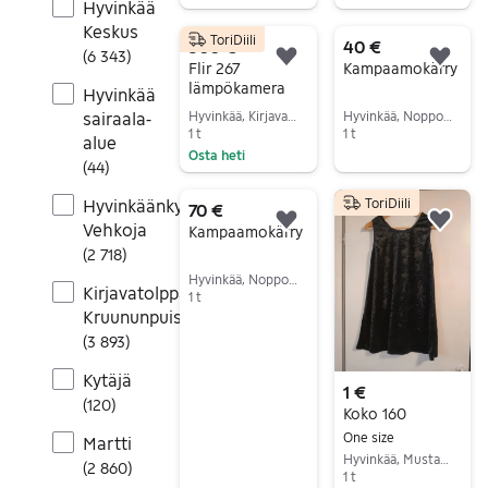
Hyvinkää
Siirry ilmoitukseen
Keskus
ToriDiili
300 €
40 €
(
6 343
)
Lisää suosikiksi.
Lisä
Flir 267
Kampaamokärry
lämpökamera
Hyvinkää
Hyvinkää, Kirjavatolppa-Kruununpuisto, Uusimaa
Hyvinkää, Noppo, Uusimaa
sairaala-
1 t
1 t
alue
Osta heti
Siirry ilmoitukseen
(
44
)
Siirry ilmoitukseen
ToriDiili
Hyvinkäänkylä-
70 €
Vehkoja
Lisää suosikiksi.
Lisä
Kampaamokärry
(
2 718
)
Hyvinkää, Noppo, Uusimaa
Kirjavatolppa-
1 t
Kruununpuisto
Siirry ilmoitukseen
(
3 893
)
Kytäjä
1 €
(
120
)
Koko 160
One size
Martti
Hyvinkää, Mustamännistö, Uusimaa
(
2 860
)
1 t