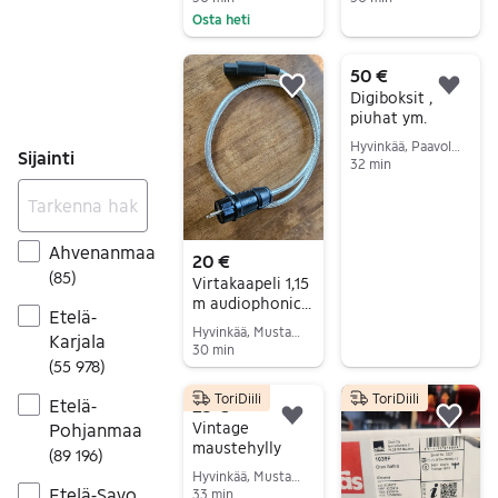
Osta heti
Siirry ilmoitukseen
Siirry ilmoitukseen
50 €
Lisää suosikiksi.
Lisä
Digiboksit ,
piuhat ym.
Hyvinkää, Paavola-Vaivero, Uusimaa
Sijainti
32 min
Siirry ilmoitukseen
Ahvenanmaa
20 €
(
85
)
Virtakaapeli 1,15
m audiophonics
Etelä-
olflex 3x2,5mm2
Hyvinkää, Mustamännistö, Uusimaa
Karjala
30 min
(
55 978
)
Siirry ilmoitukseen
ToriDiili
ToriDiili
Etelä-
25 €
Lisää suosikiksi.
Lisä
Vintage
Pohjanmaa
maustehylly
(
89 196
)
Hyvinkää, Mustamännistö, Uusimaa
Etelä-Savo
33 min