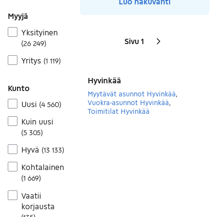
Luo hakuvahti
Myyjä
Yksityinen
Sivu 1
(
26 249
)
Sivut
Seuraava sivu
kuvake
,
Yritys
(
1 119
)
Hyvinkää
Kunto
Myytävät asunnot Hyvinkää
,
Vuokra-asunnot Hyvinkää
,
Uusi
(
4 560
)
Toimitilat Hyvinkää
Kuin uusi
(
5 305
)
Hyvä
(
13 133
)
Kohtalainen
(
1 669
)
Vaatii
korjausta