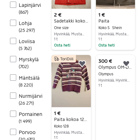
Lapinjärvi
(
867
)
2 €
1 €
Sadetakki koko 90
Paita
Lohja
One size
Koko S
Shein
(
25 297
)
Hyvinkää, Mustamännistö, Uusimaa
Hyvinkää, Mustamännistö, Uusimaa
1 t
1 t
Loviisa
Osta heti
Osta heti
(
5 762
)
Siirry ilmoitukseen
Siirry ilmoitukseen
Myrskylä
ToriDiili
300 €
(
702
)
Lisää suosikiksi.
Lisä
Olympus OM-D EM10 mark III kamera
Olympus
Mäntsälä
Hyvinkää, Hyvinkää Keskus, Uusimaa
(
8 220
)
1 t
Siirry ilmoitukseen
Nurmijärvi
(
26 271
)
1 €
Pornainen
Paita kokoa 128/134
(
1 499
)
Koko 128
Porvoo
Hyvinkää, Mustamännistö, Uusimaa
1 t
(
20 670
)