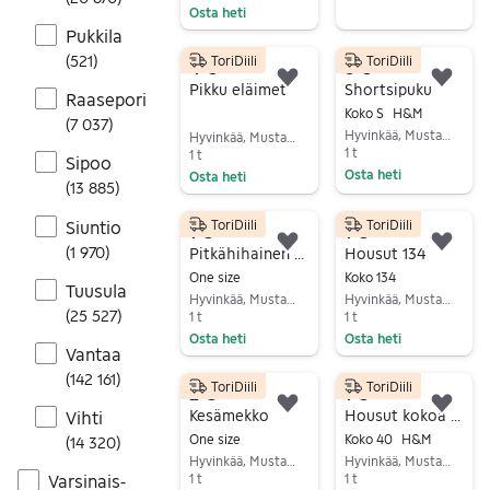
Osta heti
Pukkila
Siirry ilmoitukseen
(
521
)
ToriDiili
ToriDiili
4 €
6 €
Lisää suosikiksi.
Lisä
Pikku eläimet
Shortsipuku
Raasepori
Koko S
H&M
(
7 037
)
Hyvinkää, Mustamännistö, Uusimaa
Hyvinkää, Mustamännistö, Uusimaa
1 t
1 t
Sipoo
Osta heti
Osta heti
(
13 885
)
Siirry ilmoitukseen
Siirry ilmoitukseen
Siuntio
ToriDiili
ToriDiili
1 €
1 €
Lisää suosikiksi.
Lisä
(
1 970
)
Pitkähihainen kokoa 146/152
Housut 134
One size
Koko 134
Tuusula
Hyvinkää, Mustamännistö, Uusimaa
Hyvinkää, Mustamännistö, Uusimaa
(
25 527
)
1 t
1 t
Osta heti
Osta heti
Vantaa
Siirry ilmoitukseen
Siirry ilmoitukseen
(
142 161
)
ToriDiili
ToriDiili
2 €
1 €
Lisää suosikiksi.
Lisä
Kesämekko
Housut kokoa 40
Vihti
One size
Koko 40
H&M
(
14 320
)
Hyvinkää, Mustamännistö, Uusimaa
Hyvinkää, Mustamännistö, Uusimaa
1 t
1 t
Varsinais-