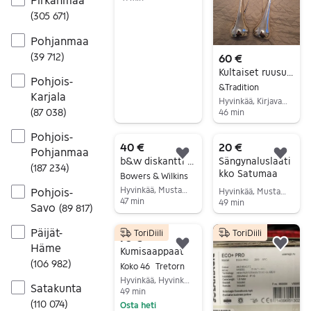
Siirry ilmoitukseen
(
305 671
)
Pohjanmaa
(
39 712
)
60 €
Kultaiset ruusut design T.Kyllönen
Pohjois-
&Tradition
Karjala
Hyvinkää, Kirjavatolppa-Kruununpuisto, Uusimaa
(
87 038
)
46 min
Siirry ilmoitukseen
Pohjois-
40 €
20 €
Pohjanmaa
Lisää suosikiksi.
Lisä
b&w diskantti 703, 704 ja 705 s1 ja htm7
Sängynaluslaati
(
187 234
)
kko Satumaa
Bowers & Wilkins
Hyvinkää, Mustamännistö, Uusimaa
Pohjois-
Hyvinkää, Mustamännistö, Uusimaa
47 min
49 min
Savo
(
89 817
)
Siirry ilmoitukseen
Siirry ilmoitukseen
Päijät-
ToriDiili
ToriDiili
70 €
Häme
Lisää suosikiksi.
Lisä
Kumisaappaat
(
106 982
)
Koko 46
Tretorn
Hyvinkää, Hyvinkää Keskus, Uusimaa
Satakunta
49 min
(
110 074
)
Osta heti