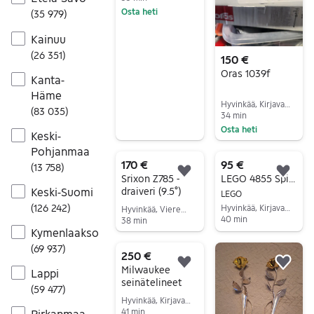
Osta heti
(
35 979
)
Siirry ilmoitukseen
Kainuu
(
26 351
)
150 €
Oras 1039f
Kanta-
Häme
Hyvinkää, Kirjavatolppa-Kruununpuisto, Uusimaa
(
83 035
)
34 min
Osta heti
Keski-
Siirry ilmoitukseen
Pohjanmaa
170 €
95 €
(
13 758
)
Lisää suosikiksi.
Lisä
Srixon Z785 -
LEGO 4855 Spider-Man's train rescue
draiveri (9.5°)
Keski-Suomi
LEGO
(
126 242
)
Hyvinkää, Kirjavatolppa-Kruununpuisto, Uusimaa
Hyvinkää, Vieremä, Uusimaa
40 min
38 min
Kymenlaakso
Siirry ilmoitukseen
Siirry ilmoitukseen
(
69 937
)
250 €
Lisää suosikiksi.
Lisä
Milwaukee
Lappi
seinätelineet
(
59 477
)
Hyvinkää, Kirjavatolppa-Kruununpuisto, Uusimaa
41 min
Pirkanmaa