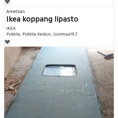
Lisää suosikiksi.
Siirry ilmoitukseen
Annetaan
Ikea koppang lipasto
IKEA
Pukkila, Pukkila Keskus, Uusimaa
19.7.
Lisää suosikiksi.
Siirry ilmoitukseen