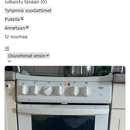
Julkaistu tänään
(
0
)
Avaa suodatin
Tyhjennä suodattimet
Näytä suodattimet
Pukkila
Tyhjennä suodatin
Näytä suodattimet
Annetaan
Tyhjennä suodatin
12
osumaa
12 tulos(ta)