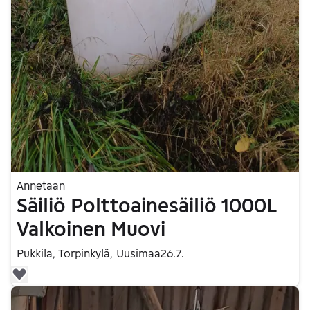
Annetaan
Säiliö Polttoainesäiliö 1000L
Valkoinen Muovi
Pukkila, Torpinkylä, Uusimaa
26.7.
Lisää suosikiksi.
Siirry ilmoitukseen