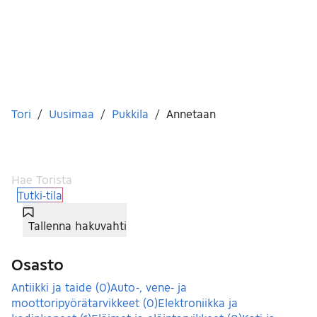
Olet tässä
Tori
/
Uusimaa
/
Pukkila
/
Annetaan
Ei tuloksia
Tutki-tila
Tallenna hakuvahti
Suodattimet
Osasto
Antiikki ja taide
(
0
)
Auto-, vene- ja
moottoripyörätarvikkeet
(
0
)
Elektroniikka ja