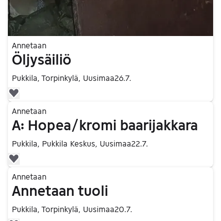
Annetaan
Öljysäiliö
Pukkila, Torpinkylä, Uusimaa
26.7.
Lisää suosikiksi.
Siirry ilmoitukseen
Annetaan
A: Hopea/kromi baarijakkara
Pukkila, Pukkila Keskus, Uusimaa
22.7.
Lisää suosikiksi.
Siirry ilmoitukseen
Annetaan
Annetaan tuoli
Pukkila, Torpinkylä, Uusimaa
20.7.