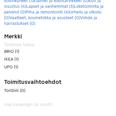
kodinkoneet
(
1
)
Eläimet ja eläintarvikkeet
(
0
)
Koti ja
sisustus
(
4
)
Lapset ja vanhemmat
(
3
)
Liiketoiminta ja
palvelut
(
0
)
Piha ja remontointi
(
4
)
Urheilu ja ulkoilu
(
0
)
Vaatteet, kosmetiikka ja asusteet
(
0
)
Viihde ja
harrastukset
(
0
)
Merkki
BRIO
(
1
)
IKEA
(
1
)
UPO
(
1
)
Toimitusvaihtoehdot
ToriDiili
(
0
)
Ei tuloksia