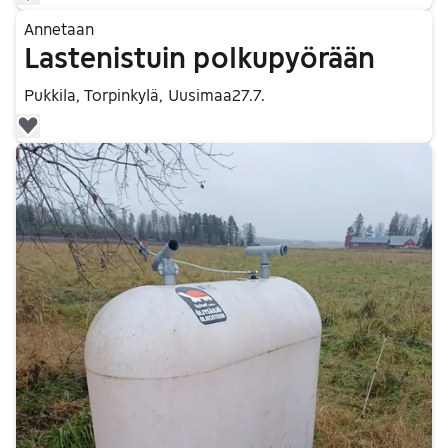
Siirry ilmoitukseen
Annetaan
Lastenistuin polkupyörään
Pukkila, Torpinkylä, Uusimaa
27.7.
Lisää suosikiksi.
Siirry ilmoitukseen