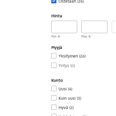
Ostetaan
(
26
)
Hinta
Min. €
Max. €
Myyjä
Yksityinen
(
26
)
Yritys
(
0
)
Kunto
Uusi
(
4
)
Kuin uusi
(
3
)
Hyvä
(
2
)