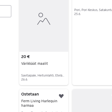
Pori, Pori Keskus, Satakunt
25.6.
Siirry ilmoitukseen
20 €
Värikkäät maalit
Savitaipale, Heituinlahti, Etelä-Karjala
26.6.
Siirry ilmoitukseen
Ostetaan
Lisää suosikiksi.
Ferm Living Harlequin
harmaa