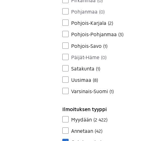
Pirkanmaa
(
0
)
Pohjanmaa
(
0
)
Pohjois-Karjala
(
2
)
Pohjois-Pohjanmaa
(
3
)
Pohjois-Savo
(
1
)
Päijät-Häme
(
0
)
Satakunta
(
1
)
Uusimaa
(
8
)
Varsinais-Suomi
(
1
)
Ilmoituksen tyyppi
Myydään
(
2 422
)
Annetaan
(
42
)