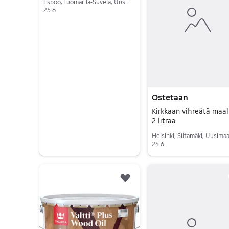
Espoo, Tuomarila-Suvela, Uusimaa
25.6.
Siirry ilmoitukseen
Ostetaan
Kirkkaan vihreätä maali
2 litraa
Helsinki, Siltamäki, Uusima
24.6.
Siirry ilmoitukseen
Lisää suosikiksi.