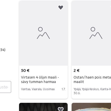
26 tulos(ta)
Lisää suosikiksi.
134
)
50 €
2 €
Virtasen 4 öljyn maali -
Ostan/haen pois metal
sävy tumman harmaa
maalit
Vantaa, Vaarala, Uusimaa
1.7.
30.6.
Siirry ilmoitukseen
Siirry ilmoitukseen