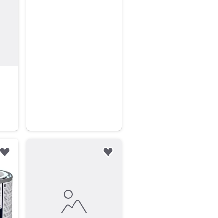
Siirry ilmoitukseen
Lisää suosikiksi.
Lisää suosikiksi.