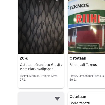
Lisää suosikiksi.
20 €
Ostetaan
Ostetaan Grandeco Gravity
Riihimaali Teknos
Mars Black Wallpaper
GT3101
Iisalmi, Kihmula, Pohjois-Savo
27.6.
26.6.
Siirry ilmoitukseen
Siirry ilmoitukseen
Ostetaan
Lisää suosikiksi.
Borås tapetti