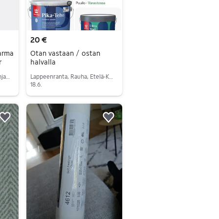
20 €
Varma
Otan vastaan / ostan
r
halvalla
Oulu, Kiviniemi, Pohjois-Pohjanmaa
Lappeenranta, Rauha, Etelä-Karjala
18.6.
Siirry ilmoitukseen
Lisää suosikiksi.
Lisää suosikiksi.