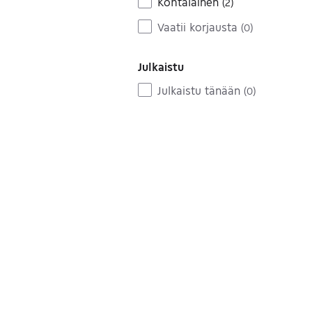
Kohtalainen
(
2
)
Vaatii korjausta
(
0
)
Julkaistu
Julkaistu tänään
(
0
)