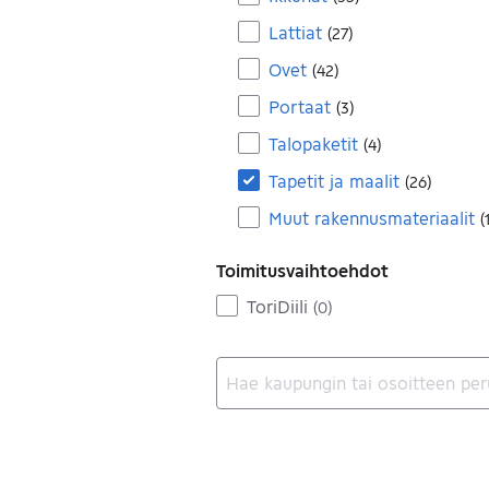
Lattiat
(
27
)
Ovet
(
42
)
Portaat
(
3
)
Talopaketit
(
4
)
Tapetit ja maalit
(
26
)
Muut rakennusmateriaalit
(
Toimitusvaihtoehdot
ToriDiili
(
0
)
Ei tuloksia