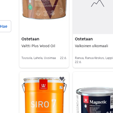
Hae
Ostetaan
Ostetaan
Valtti Plus Wood Oil
Valkoinen ulkomaali
Tuusula, Lahela, Uusimaa
22.6.
Ranua, Ranua Keskus, Lappi
22.6.
Siirry ilmoitukseen
Siirry ilmoitukseen
Lisää suosikiksi.