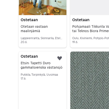
Ostetaan
Ostetaan
Otetaan vastaan
Pohjamaali Tikkurila 
maalinjämiä
tai Teknos Biora Prime
Lappeenranta, Skinnarila, Etelä-Karjala
20.6.
19.6.
Siirry ilmoitukseen
Siirry ilmoitukseen
Ostetaan
Lisää suosikiksi.
Etsin: Tapetti Duro
gammalsvenska västansjö
Pukkila, Torpinkylä, Uusimaa
17.6.
Siirry ilmoitukseen