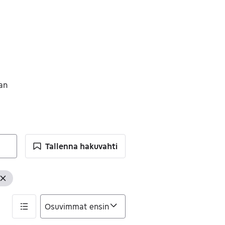
an
Tallenna hakuvahti
dattimet
Tyhjennä suodatin