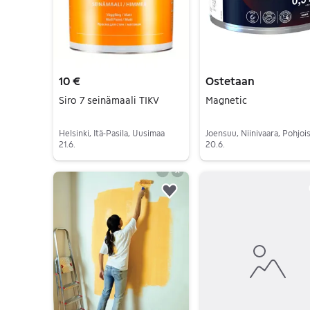
10 €
Ostetaan
Siro 7 seinämaali TIKV
Magnetic
Helsinki, Itä-Pasila, Uusimaa
21.6.
20.6.
Siirry ilmoitukseen
Siirry ilmoitukseen
Lisää suosikiksi.