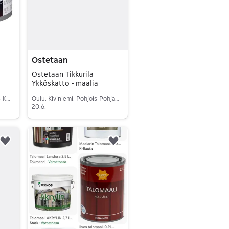
Ostetaan
Ostetaan Tikkurila
Ykköskatto - maalia
Joensuu, Niinivaara, Pohjois-Karjala
Oulu, Kiviniemi, Pohjois-Pohjanmaa
20.6.
Siirry ilmoitukseen
Lisää suosikiksi.
Lisää suosikiksi.