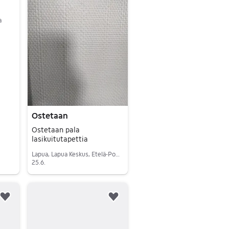
a
Ostetaan
Ostetaan pala
lasikuitutapettia
Lapua, Lapua Keskus, Etelä-Pohjanmaa
25.6.
Siirry ilmoitukseen
Lisää suosikiksi.
Lisää suosikiksi.