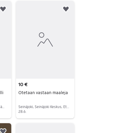
Lisää suosikiksi.
Lisää suosikiksi.
10 €
li
Otetaan vastaan maaleja
Ypäjä, Ypäjä Keskus, Kanta-Häme
Seinäjoki, Seinäjoki Keskus, Etelä-Pohjanmaa
28.6.
Siirry ilmoitukseen