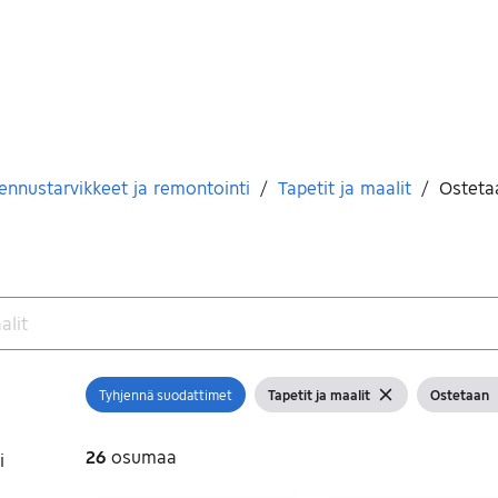
ennustarvikkeet ja remontointi
/
Tapetit ja maalit
/
Osteta
Tyhjennä suodattimet
Tapetit ja maalit
Ostetaan
Avaa suodatin
Näytä suodattimet
Tyhjennä suodatin
Näytä suo
26
osumaa
i