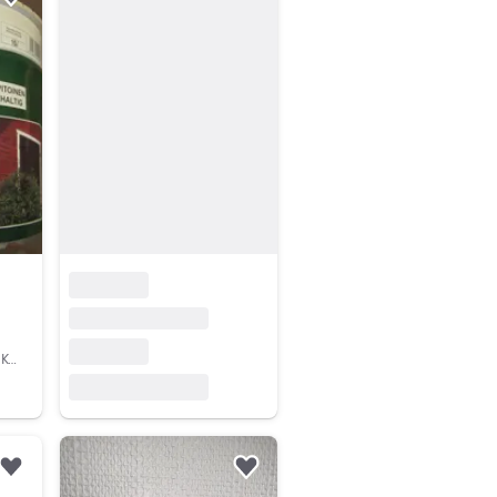
Lisää suosikiksi.
Jämsä, Jämsänkoski Keskus, Keski-Suomi
Lisää suosikiksi.
Lisää suosikiksi.