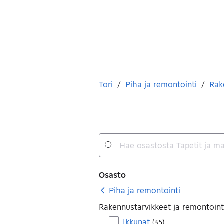
Olet tässä
Tori
/
Piha ja remontointi
/
Rak
Ei tuloksia
Suodattimet
Osasto
Piha ja remontointi
Rakennustarvikkeet ja remontoint
Ikkunat
(
35
)