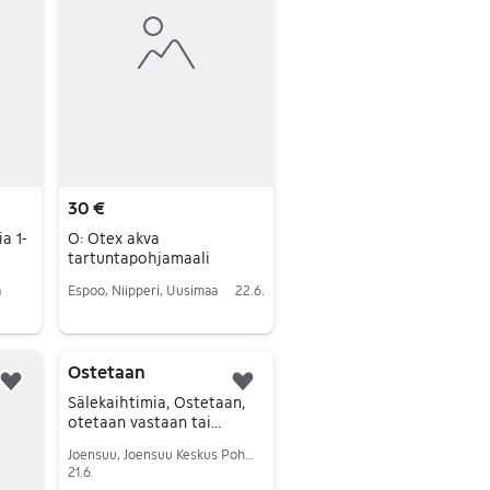
30 €
a 1-
O: Otex akva
tartuntapohjamaali
a
Espoo, Niipperi, Uusimaa
22.6.
Siirry ilmoitukseen
Ostetaan
Lisää suosikiksi.
Lisää suosikiksi.
Sälekaihtimia, Ostetaan,
otetaan vastaan tai
noudetaan
Joensuu, Joensuu Keskus Pohjoinen, Pohjois-Karjala
21.6.