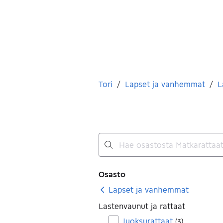
Olet tässä
Tori
/
Lapset ja vanhemmat
/
L
Ei tuloksia
Suodattimet
Osasto
Lapset ja vanhemmat
Lastenvaunut ja rattaat
Juoksurattaat
(
3
)