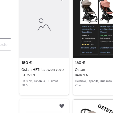
Lisää suosikiksi.
180 €
160 €
Ostan HETI babyzen yoyo
Ostan
BABYZEN
BABYZEN
Helsinki, Tapanila, Uusimaa
Helsinki, Tapanila, Uusimaa
28.6.
25.6.
Siirry ilmoitukseen
Siirry ilmoitukseen
Lisää suosikiksi.