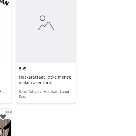
5 €
Matkarattaat jotka menee
makuu asentoon
Jämsä, Jämsä Keskus, Keski-Suomi
Kemi, Takajärvi-Haukkari, Lappi
15.6.
Siirry ilmoitukseen
Lisää suosikiksi.