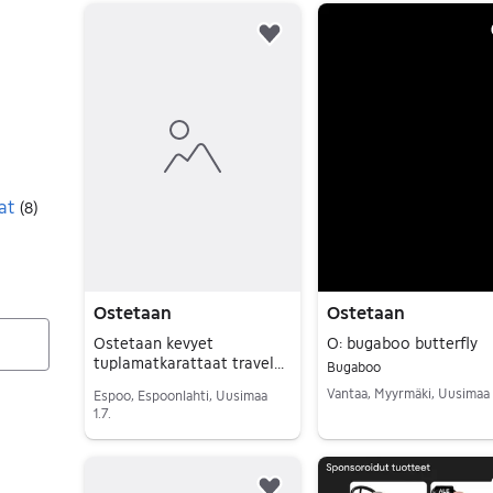
10 tulos(ta)
Lisää suosikiksi.
at
(
8
)
Ostetaan
Ostetaan
Ostetaan kevyet
O: bugaboo butterfly
tuplamatkarattaat travel
Bugaboo
stroller for twins
Vantaa, Myyrmäki, Uusimaa
Espoo, Espoonlahti, Uusimaa
1.7.
Siirry ilmoitukseen
Siirry ilmoitukseen