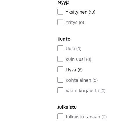
Myyjä
Yksityinen
(
10
)
Yritys
(
0
)
Kunto
Uusi
(
0
)
Kuin uusi
(
0
)
Hyvä
(
8
)
Kohtalainen
(
0
)
Vaatii korjausta
(
0
)
Julkaistu
Julkaistu tänään
(
0
)