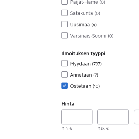
Päijät-Häme
(
0
)
Satakunta
(
0
)
Uusimaa
(
4
)
Varsinais-Suomi
(
0
)
Ilmoituksen tyyppi
Myydään
(
797
)
Annetaan
(
7
)
Ostetaan
(
10
)
Hinta
Min. €
Max. €