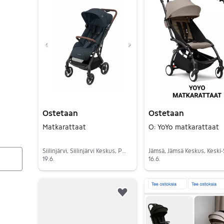
Ostetaan
Ostetaan
Matkarattaat
O: YoYo matkarattaat
Siilinjärvi, Siilinjärvi Keskus, Pohjois-Savo
19.6.
16.6.
Siirry ilmoitukseen
Siirry ilmoitukseen
Lisää suosikiksi.