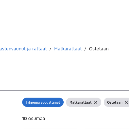
astenvaunut ja rattaat
/
Matkarattaat
/
Ostetaan
Tyhjennä suodattimet
Matkarattaat
Ostetaan
Avaa suodatin
Näytä suodattimet
Tyhjennä suodatin
Näytä suodat
Tyh
10
osumaa