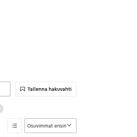
Tallenna hakuvahti
timet
jennä suodatin