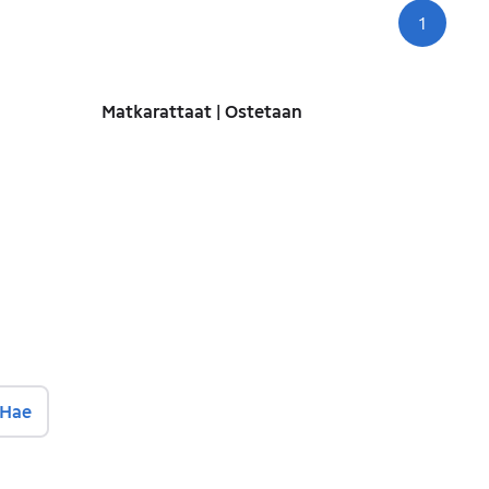
1
Siv
Matkarattaat | Ostetaan
Hae