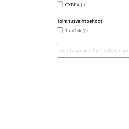
CYBEX
(
1
)
Toimitusvaihtoehdot
ToriDiili
(
0
)
Ei tuloksia