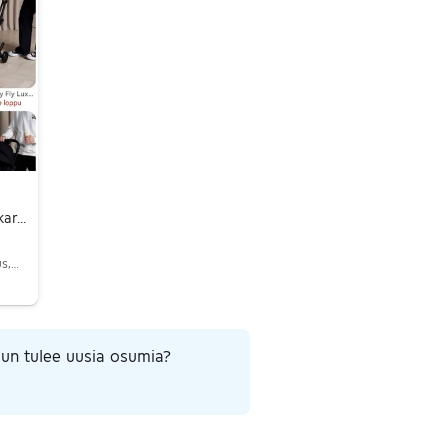
O: Beemo easy fly matkarattaat
Haapavesi, Haapavesi Keskus, Pohjois-Pohjanmaa
un tulee uusia osumia?