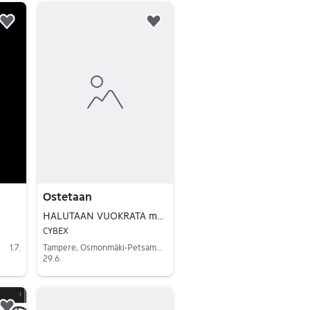
Lisää suosikiksi.
Lisää suosikiksi.
Ostetaan
HALUTAAN VUOKRATA matkarattaat noin viikoksi
CYBEX
1.7.
Tampere, Osmonmäki-Petsamo, Pirkanmaa
29.6.
Siirry ilmoitukseen