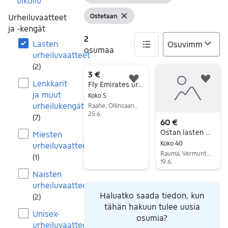
Tyhjennä suodatin
ulkoilu
Urheiluvaatteet
Ostetaan
Näytä suodattimet
Tyhjennä suodatin
ja -kengät
2
Lasten
osumaa
urheiluvaatteet
(
2
)
2 tulos(ta)
3 €
Lenkkarit
Lisää suosikiksi.
Lisä
Fly Emirates urheilupaita S-kokoa
ja muut
Koko S
urheilukengät
Raahe, Ollinsaari-Mestauskallio, Pohjois-Pohjanmaa
25.6.
(
7
)
60 €
Siirry ilmoitukseen
Ostan lasten motocross-saappaat
Miesten
Koko 40
urheiluvaatteet
Rauma, Vermuntila, Satakunta
(
1
)
19.6.
Naisten
Siirry ilmoitukseen
urheiluvaatteet
Haluatko saada tiedon, kun
(
2
)
tähän hakuun tulee uusia
Unisex-
osumia?
urheiluvaatteet