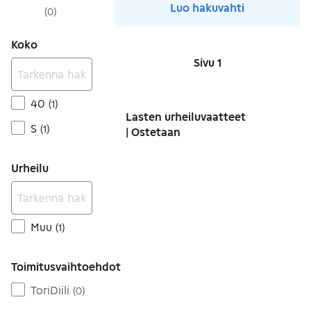
Luo hakuvahti
(
0
)
Koko
Sivu 1
Sivut
40
(
1
)
Lasten urheiluvaatteet
S
(
1
)
| Ostetaan
Urheilu
Muu
(
1
)
Toimitusvaihtoehdot
ToriDiili
(
0
)