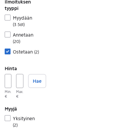
Ilmoituksen
tyyppi
Myydään
(
3 561
)
Annetaan
(
20
)
Ostetaan
(
2
)
Hinta
Hae
Min.
Max.
€
€
Myyjä
Yksityinen
(
2
)