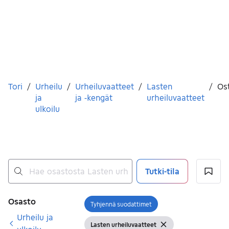
Olet tässä
Tori
/
Urheilu
/
Urheiluvaatteet
/
Lasten
/
Os
ja
ja -kengät
urheiluvaatteet
ulkoilu
Tutki-tila
Ei tuloksia
Suodattimet
Osasto
Tyhjennä suodattimet
Avaa suodatin
Urheilu ja
Lasten urheiluvaatteet
Näytä suodattimet