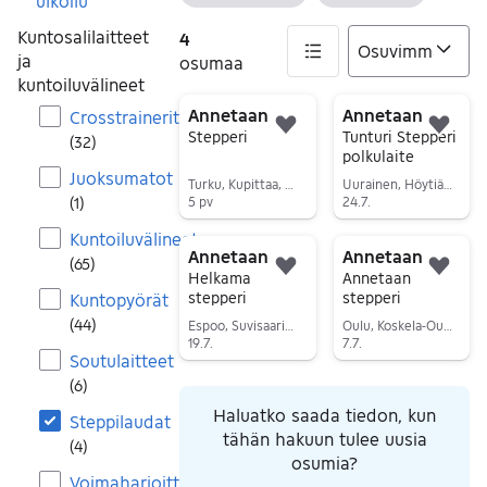
Tyhjennä suodatin
Tyhjennä s
ulkoilu
Kuntosalilaitteet
4
ja
osumaa
kuntoiluvälineet
4 tulos(ta)
Annetaan
Annetaan
Crosstrainerit
Lisää suosikiksi.
Lisä
Stepperi
Tunturi Stepperi
(
32
)
polkulaite
Juoksumatot
Turku, Kupittaa, Varsinais-Suomi
Uurainen, Höytiä, Keski-Suomi
(
1
)
5 pv
24.7.
Siirry ilmoitukseen
Siirry ilmoitukseen
Kuntoiluvälineet
Annetaan
Annetaan
(
65
)
Lisää suosikiksi.
Lisä
Helkama
Annetaan
stepperi
stepperi
Kuntopyörät
(
44
)
Espoo, Suvisaaristo, Uusimaa
Oulu, Koskela-Oulu, Pohjois-Pohjanmaa
19.7.
7.7.
Soutulaitteet
Siirry ilmoitukseen
Siirry ilmoitukseen
(
6
)
Haluatko saada tiedon, kun
Steppilaudat
tähän hakuun tulee uusia
(
4
)
osumia?
Voimaharjoittelu