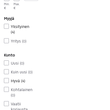
Min.
Max.
€
€
Myyjä
Yksityinen
(
4
)
Yritys
(
0
)
Kunto
Uusi
(
0
)
Kuin uusi
(
0
)
Hyvä
(
4
)
Kohtalainen
(
0
)
Vaatii
korjausta