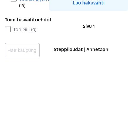
Luo hakuvahti
(
15
)
Toimitusvaihtoehdot
Sivu 1
Sivut
ToriDiili
(
0
)
Steppilaudat | Annetaan
Ei tuloksia