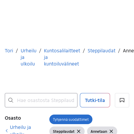
Olet tässä
Tori
/
Urheilu
/
Kuntosalilaitteet
/
Steppilaudat
/
Anne
ja
ja
ulkoilu
kuntoiluvälineet
Tutki-tila
Ei tuloksia
Suodattimet
Osasto
Tyhjennä suodattimet
Avaa suodatin
Urheilu ja
Steppilaudat
Annetaan
Näytä suodattimet
Näytä suodattimet