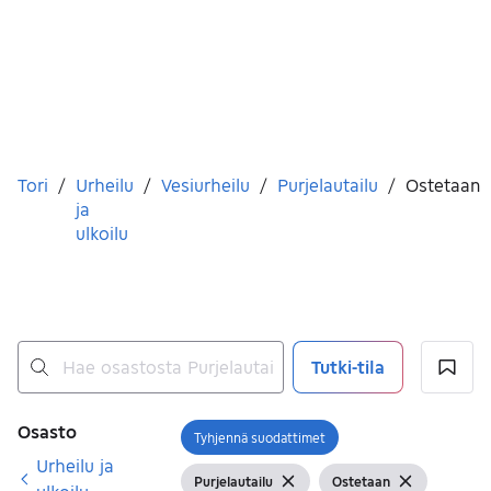
Olet tässä
Tori
/
Urheilu
/
Vesiurheilu
/
Purjelautailu
/
Ostetaan
ja
ulkoilu
Tutki-tila
Ei tuloksia
Suodattimet
Osasto
Tyhjennä suodattimet
Avaa suodatin
Urheilu ja
Purjelautailu
Ostetaan
Näytä suodattimet
Näytä suodattimet