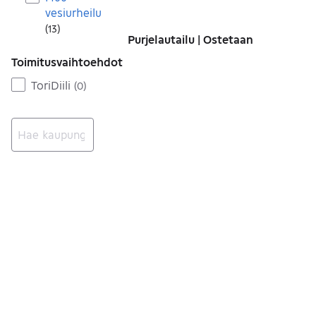
vesiurheilu
(
13
)
Purjelautailu | Ostetaan
Toimitusvaihtoehdot
ToriDiili
(
0
)
Ei tuloksia