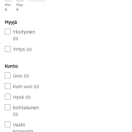
Min.
Max.
€
€
Myyjä
Yksityinen
(
0
)
Yritys
(
0
)
Kunto
Uusi
(
0
)
Kuin uusi
(
0
)
Hyvä
(
0
)
Kohtalainen
(
0
)
Vaatii
korjausta