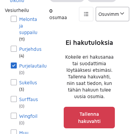
Tyhjennä suodatin
Tyhjennä s
ulkoilu
Vesiurheilu
0
osumaa
Melonta
ja
0 tulos(ta)
suppailu
(
11
)
Ei hakutuloksia
Purjehdus
(
4
)
Kokeile eri hakusanaa
tai suodattimia
Purjelautailu
löytääksesi etsimäsi.
(
0
)
Tallenna hakuvahti,
Sukellus
niin saat tiedon, kun
(
3
)
tähän hakuun tulee
uusia osumia.
Surffaus
(
0
)
Tallenna
Wingfoil
hakuvahti
(
0
)
Muu