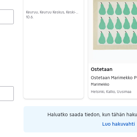
Keuruu, Keuruu Keskus, Keski-Suomi
10.6.
Siirry ilmoitukseen
Ostetaan
Marimekko
Helsinki, Kallio, Uusimaa
Siirry ilmoitukseen
Haluatko saada tiedon, kun tähän haku
Luo hakuvahti