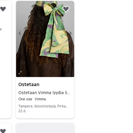
Lisää suosikiksi.
Lisää suosikiksi.
a
Ostetaan
Ostetaan Vimma lyydia lippis
One size
Vimma
Tampere, Koivistonkylä, Pirkanmaa
22.6.
Siirry ilmoitukseen