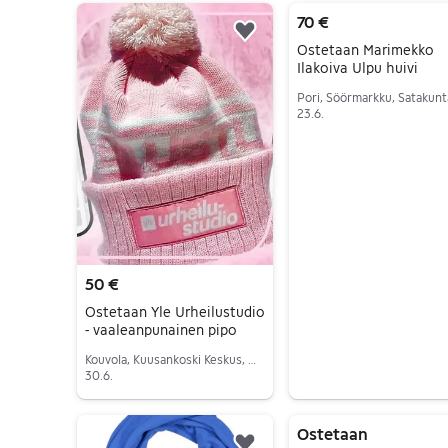
7 tulos(ta)
70 €
Lisää suosikiksi.
Ostetaan Marimekko
Ilakoiva Ulpu huivi
Pori, Söörmarkku, Satakunt
23.6.
Siirry ilmoitukseen
50 €
Ostetaan Yle Urheilustudio
- vaaleanpunainen pipo
Kouvola, Kuusankoski Keskus, Kymenlaakso
30.6.
Siirry ilmoitukseen
Ostetaan