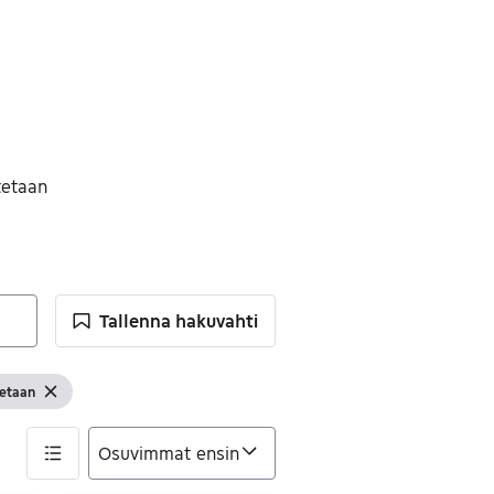
tetaan
Tallenna hakuvahti
etaan
odatin
tä suodattimet
Tyhjennä suodatin