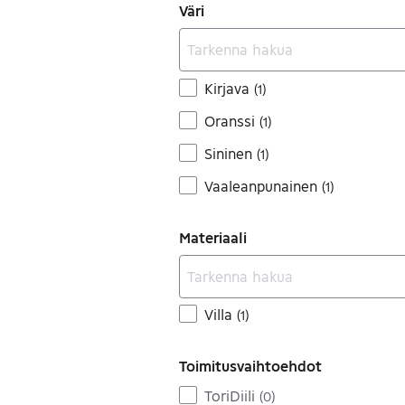
Väri
Kirjava
(
1
)
Oranssi
(
1
)
Sininen
(
1
)
Vaaleanpunainen
(
1
)
Materiaali
Villa
(
1
)
Toimitusvaihtoehdot
ToriDiili
(
0
)