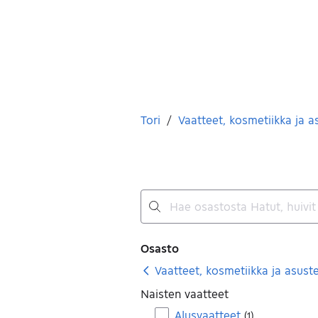
Olet tässä
Tori
/
Vaatteet, kosmetiikka ja a
Ei tuloksia
Suodattimet
Osasto
Vaatteet, kosmetiikka ja asust
Naisten vaatteet
Alusvaatteet
(
1
)