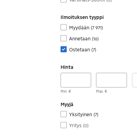
Ilmoituksen tyyppi
Myydään
(
7 971
)
Annetaan
(
16
)
Ostetaan
(
7
)
Hinta
Min. €
Max. €
Myyjä
Yksityinen
(
7
)
Yritys
(
0
)