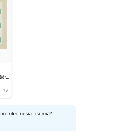
Ostetaan Marimekko Päärynä huivi
7.6.
un tulee uusia osumia?