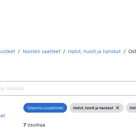
susteet
/
Naisten vaatteet
/
Hatut, huivit ja hanskat
/
Os
Tyhjennä suodattimet
Hatut, huivit ja hanskat
Ost
Avaa suodatin
Näytä suodattimet
Tyhjennä su
Näy
eet
7
osumaa