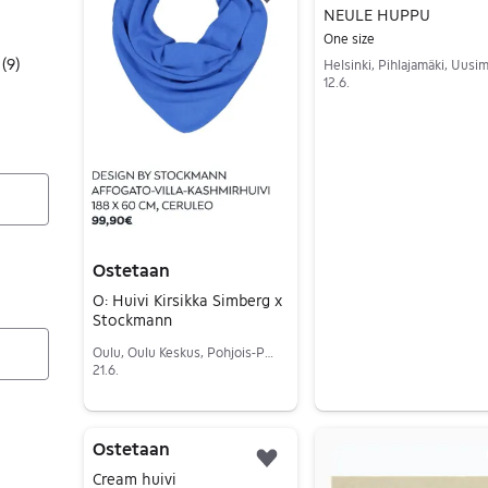
Lisää suosikiksi.
NEULE HUPPU
One size
(
9
)
Helsinki, Pihlajamäki, Uusi
12.6.
Siirry ilmoitukseen
Ostetaan
O: Huivi Kirsikka Simberg x
Stockmann
Oulu, Oulu Keskus, Pohjois-Pohjanmaa
21.6.
Siirry ilmoitukseen
Ostetaan
Lisää suosikiksi.
Cream huivi