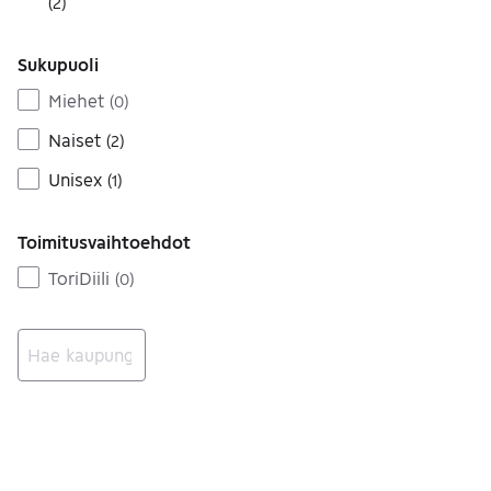
(
2
)
Sukupuoli
Miehet
(
0
)
Naiset
(
2
)
Unisex
(
1
)
Toimitusvaihtoehdot
ToriDiili
(
0
)
Ei tuloksia