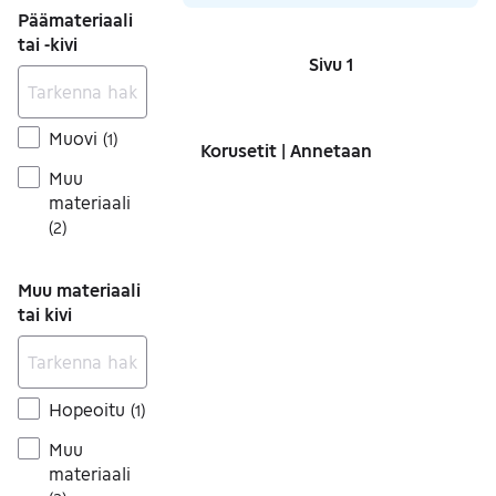
Päämateriaali
tai -kivi
Sivu 1
Sivut
Muovi
(
1
)
Korusetit | Annetaan
Muu
materiaali
(
2
)
Muu materiaali
tai kivi
Hopeoitu
(
1
)
Muu
materiaali