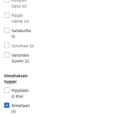
Pohjois-
Savo
(
0
)
Päijät-
Häme
(
0
)
Satakunta
(
1
)
Uusimaa
(
0
)
Varsinais-
Suomi
(
2
)
Ilmoituksen
tyyppi
Myydään
(
2 854
)
Annetaan
(
5
)