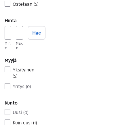
Ostetaan
(
5
)
Hinta
Hae
Min.
Max.
€
€
Myyjä
Yksityinen
(
5
)
Yritys
(
0
)
Kunto
Uusi
(
0
)
Kuin uusi
(
1
)