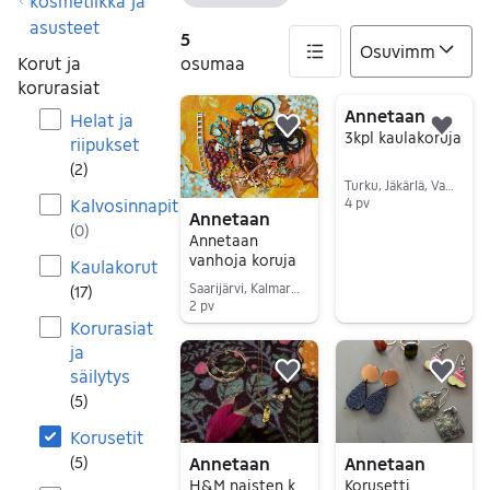
Tyhjennä suodatin
kosmetiikka ja
asusteet
5
Korut ja
osumaa
korurasiat
5 tulos(ta)
Annetaan
Helat ja
Lisää suosikiksi.
Lisä
3kpl kaulakoruja
riipukset
(
2
)
Turku, Jäkärlä, Varsinais-Suomi
Kalvosinnapit
4 pv
Annetaan
Siirry ilmoitukseen
(
0
)
Annetaan
vanhoja koruja
Kaulakorut
Saarijärvi, Kalmari, Keski-Suomi
(
17
)
2 pv
Korurasiat
Siirry ilmoitukseen
ja
säilytys
Lisää suosikiksi.
Lisä
(
5
)
Korusetit
Annetaan
Annetaan
(
5
)
H&M naisten korusetti muovi hopeoitu
Korusetti