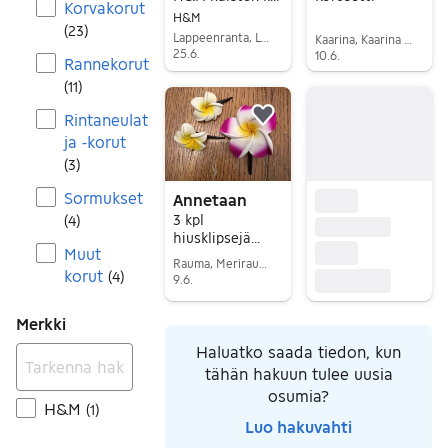
Korvakorut
H&M
(
23
)
Lappeenranta, Lauritsala-Mälkiä, Etelä-Karjala
Kaarina, Kaarina Keskus, Varsinais-Suomi
25.6.
10.6.
Rannekorut
Siirry ilmoitukseen
Siirry ilmoitukseen
(
11
)
Rintaneulat
Lisää suosikiksi.
ja -korut
(
3
)
Sormukset
Annetaan
3 kpl
(
4
)
hiusklipsejä
Muut
kukkakoristeilla
Rauma, Merirauma-Kappelinluhta, Satakunta
korut
(
4
)
9.6.
Siirry ilmoitukseen
Merkki
Haluatko saada tiedon, kun
tähän hakuun tulee uusia
osumia?
H&M
(
1
)
Luo hakuvahti