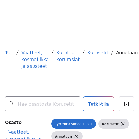
Olet tässä
Tori
/
Vaatteet,
/
Korut ja
/
Korusetit
/
Annetaan
kosmetiikka
korurasiat
ja asusteet
Tutki-tila
Ei tuloksia
Suodattimet
Osasto
Tyhjennä suodattimet
Korusetit
Avaa suodatin
Näytä suodattimet
Tyhjenn
Vaatteet,
Annetaan
Näytä suodattimet