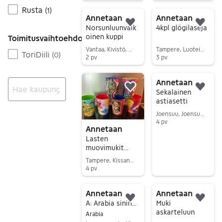
Siirry ilmoitukseen
Siirry ilmoitukseen
Rusta
(
1
)
Annetaan
Annetaan
Lisää suosikiksi.
Lisä
Norsunluunvalk
4kpl glögilaseja
oinen kuppi
Toimitusvaihtoehdot
Vantaa, Kivistö, Uusimaa
Tampere, Luoteis-Tampere, Pirkanmaa
ToriDiili
(
0
)
2 pv
3 pv
Siirry ilmoitukseen
Siirry ilmoitukseen
Annetaan
Lisää suosikiksi.
Lisä
Sekalainen
astiasetti
Ei tuloksia
Joensuu, Joensuu Keskus Pohjoinen, Pohjois-Karjala
4 pv
Annetaan
Siirry ilmoitukseen
Lasten
muovimukit
hahmokuvilla
Tampere, Kissanmaa, Pirkanmaa
4 pv
Siirry ilmoitukseen
Annetaan
Annetaan
Lisää suosikiksi.
Lisä
A: Arabia sininen kahvikuppi
Muki
askarteluun
Arabia