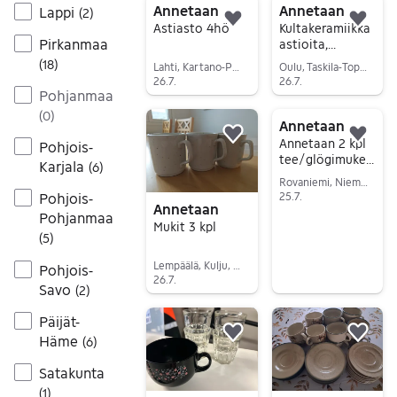
Annetaan
Annetaan
Lappi
(
2
)
Lisää suosikiksi.
Lisä
Astiasto 4hö
Kultakeramiikka
Pirkanmaa
astioita,
HAETTU
(
18
)
Lahti, Kartano-Paavola, Päijät-Häme
Oulu, Taskila-Toppila, Pohjois-Pohjanmaa
26.7.
26.7.
Pohjanmaa
Siirry ilmoitukseen
Siirry ilmoitukseen
(
0
)
Annetaan
Lisää suosikiksi.
Lisä
Annetaan 2 kpl
Pohjois-
tee/glögimukej
Karjala
(
6
)
a
Rovaniemi, Niemelänkangas-Korvanniemi, Lappi
25.7.
Pohjois-
Annetaan
Pohjanmaa
Siirry ilmoitukseen
Mukit 3 kpl
(
5
)
Lempäälä, Kulju, Pirkanmaa
Pohjois-
26.7.
Savo
(
2
)
Siirry ilmoitukseen
Päijät-
Häme
Lisää suosikiksi.
Lisä
(
6
)
Satakunta
(
1
)