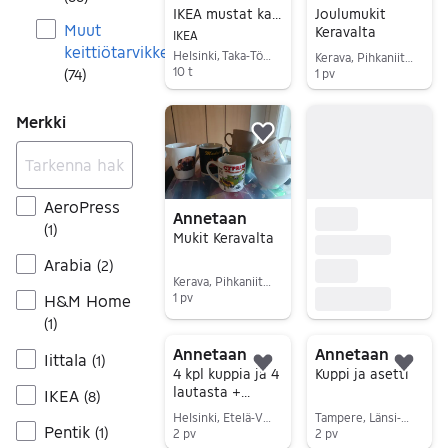
IKEA mustat kahvimukit
Joulumukit
Muut
Keravalta
IKEA
keittiötarvikkeet
Helsinki, Taka-Töölö, Uusimaa
Kerava, Pihkaniitty, Uusimaa
10 t
1 pv
(
74
)
Siirry ilmoitukseen
Siirry ilmoitukseen
Merkki
Lisää suosikiksi.
AeroPress
Annetaan
(
1
)
Mukit Keravalta
Arabia
(
2
)
Kerava, Pihkaniitty, Uusimaa
1 pv
H&M Home
Siirry ilmoitukseen
(
1
)
Annetaan
Annetaan
Iittala
(
1
)
Lisää suosikiksi.
Lisä
4 kpl kuppia ja 4
Kuppi ja asetti
lautasta +
IKEA
(
8
)
tarjoiluvati
Helsinki, Etelä-Vuosaari, Uusimaa
Tampere, Länsi-Amuri, Pirkanmaa
Pentik
(
1
)
2 pv
2 pv