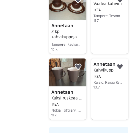
Lisää suosikiksi.
Lisä
Vaalea kahvimuki
IKEA
Tampere, Tesoma, Pirkanmaa
11.7.
Annetaan
Siirry ilmoitukseen
2 kpl
kahvikuppeja
asetteineen
Tampere, Kaukajärvi, Pirkanmaa
Pompeii
13.7.
Siirry ilmoitukseen
Annetaan
Lisää suosikiksi.
Lisä
Kahvikuppi
IKEA
Raisio, Raisio Keskus, Varsinais-Suomi
10.7.
Annetaan
Siirry ilmoitukseen
Kaksi ruskeaa mukia
IKEA
Nokia, Tottijärvi, Pirkanmaa
11.7.
Siirry ilmoitukseen