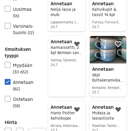
Annetaan
Annetaan
Uusimaa
Neljä lasia ja
Kahvikupit &
muki
tassit 14 kpl
(
16
)
Lappeenranta, Lappeenranta keskus, Etelä-Karjala
Forssa, Forssa Keskus, Kanta-Häme
Varsinais-
24.7.
24.7.
Suomi
(
12
)
Siirry ilmoitukseen
Siirry ilmoitukseen
Annetaan
Lisää suosikiksi.
Lisä
Aamiaissetti, 2
Ilmoituksen
kpl Kerman savi
tyyppi
Heinä sarja
Vantaa, Tammisto, Uusimaa
Myydään
24.7.
Annetaan
Siirry ilmoitukseen
(
30 652
)
6kpl
Kultakeramiikan
Annetaan
kupit
Kempele, Kempele Keskus, Pohjois-Pohjanmaa
(
82
)
23.7.
Ostetaan
Siirry ilmoitukseen
(
58
)
Annetaan
Annetaan
Lisää suosikiksi.
Lisä
Harry Potter
Mukeja ja
kahvikuppi
lasiastioita
Hinta
Kerava, Alikerava, Uusimaa
Naantali, Taimo-Nuhjala-Lietsala, Varsinais-Suomi
23.7.
21.7.