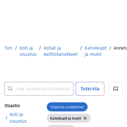
Olet tässä
Tori
/
Koti ja
/
Astiat ja
/
Kahvikupit
/
Annet
sisustus
keittiötarvikkeet
ja mukit
Tutki-tila
Ei tuloksia
Suodattimet
Osasto
Tyhjennä suodattimet
Avaa suodatin
Koti ja
Kahvikupit ja mukit
Näytä suodattimet
Tyhjennä suodatin
sisustus