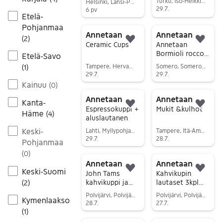
Turku, Iso-Heikkilä, Varsinais-Suomi
Helsinki, Länsi-Pasila, Uusimaa
29.7.
6 pv
Etelä-
Siirry ilmoitukseen
Siirry ilmoitukseen
Pohjanmaa
Annetaan
Annetaan
(
2
)
Lisää suosikiksi.
Lisä
Ceramic Cups
Annetaan
Bormioli rocco
Etelä-Savo
cappucino lasit
Tampere, Hervanta, Pirkanmaa
Somero, Somero Keskus, Varsinais-Suomi
(
1
)
29.7.
29.7.
Kainuu
(
0
)
Siirry ilmoitukseen
Siirry ilmoitukseen
Annetaan
Annetaan
Kanta-
Lisää suosikiksi.
Lisä
Espressokuppi +
Mukit &kulhot
Häme
(
4
)
aluslautanen
Keski-
Lahti, Myllypohja-Koiskala, Päijät-Häme
Tampere, Itä-Amuri-Tammerkoski, Pirkanmaa
29.7.
28.7.
Pohjanmaa
Siirry ilmoitukseen
Siirry ilmoitukseen
(
0
)
Annetaan
Annetaan
Keski-Suomi
Lisää suosikiksi.
Lisä
John Tams
Kahvikupin
kahvikuppi ja
lautaset 3kpl
(
2
)
lautaset
Marquess
Polvijärvi, Polvijärvi Keskus, Pohjois-Karjala
Polvijärvi, Polvijärvi Keskus, Pohjois-Karjala
Kymenlaakso
Langford made
28.7.
27.7.
in England
(
1
)
Siirry ilmoitukseen
Siirry ilmoitukseen