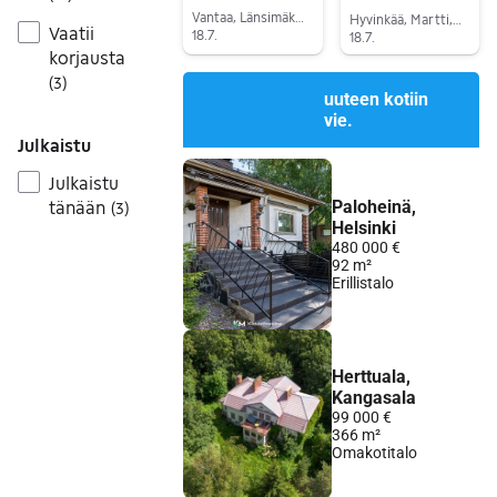
Vantaa, Länsimäki, Uusimaa
Hyvinkää, Martti, Uusimaa
Vaatii
18.7.
18.7.
korjausta
Siirry ilmoitukseen
Siirry ilmoitukseen
(
3
)
Julkaistu
Julkaistu
tänään
(
3
)