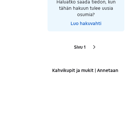
Haluatko saada tiedon, kun
tähän hakuun tulee uusia
osumia?
Luo hakuvahti
Sivu 1
Sivut
Seuraava sivu
kuvake
,
Kahvikupit ja mukit | Annetaan