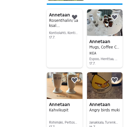
Annetaan
Lisää suosikiksi.
Lisä
Rosenthalin/sa
ksal.
Kaupunkisarjaa
Kontiolahti, Kontiolahti, Pohjois-Karjala
mukit
17.7.
Annetaan
Siirry ilmoitukseen
Mugs, Coffee Cups, glasses and Candle Holders
IKEA
Espoo, Henttaa, Uusimaa
17.7.
Siirry ilmoitukseen
Lisää suosikiksi.
Lisä
Annetaan
Annetaan
Kahvikupit
Angry birds muki
Riihimäki, Peltosaari-Patastenmäki, Kanta-Häme
Janakkala, Turenki, Kanta-Häme
17.7.
16.7.