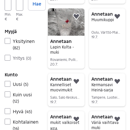
Hae
Siirry ilmoitukseen
Siirry ilmoitukseen
Annetaan
Min.
Max.
Lisää suosikiksi.
Lisä
€
€
Muumikuppi
Myyjä
Oulu, Värttö-Maikkula, Pohjois-Pohjanmaa
19.7.
Yksityinen
Annetaan
Siirry ilmoitukseen
Lapin Kulta -
(
82
)
muki
Yritys
(
0
)
Rovaniemi, Pullinranta-Kiiruna, Lappi
20.7.
Siirry ilmoitukseen
Kunto
Annetaan
Annetaan
Uusi
Lisää suosikiksi.
Lisä
(
5
)
Kannelliset
Kermansavi
muovimukit
Heinä-sarja
Kuin uusi
Salo, Salo Keskus, Varsinais-Suomi
Tampere, Luoteis-Tampere, Pirkanmaa
(
12
)
19.7.
19.7.
Siirry ilmoitukseen
Siirry ilmoitukseen
Hyvä
(
45
)
Annetaan
Annetaan
Kohtalainen
Lisää suosikiksi.
Lisä
mukit valkoiset
Väriä vaihtava
muki
(
14
)
IKEA