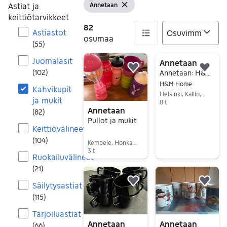
Astiat ja
Annetaan
Näytä suodattimet
Tyhjennä suodatin
keittiötarvikkeet
82
Astiastot
osumaa
(
55
)
Juomalasit
82 tulos(ta)
Annetaan
Lisää suosikiksi.
Lisä
(
102
)
Annetaan: H&M Home mukit vihreä ja valkoinen, 4 kpl
H&M Home
Kahvikupit
Helsinki, Kallio, Uusimaa
ja mukit
8 t
Annetaan
(
82
)
Siirry ilmoitukseen
Pullot ja mukit
Keittiövälineet
(
104
)
Kempele, Honkanen, Pohjois-Pohjanmaa
3 t
Ruokailuvälineet
Siirry ilmoitukseen
(
21
)
Säilytysastiat
Lisää suosikiksi.
Lisä
(
115
)
Tarjoiluastiat
Annetaan
Annetaan
(
66
)