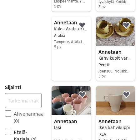
Lappeenranta, Ylämaa Keskus, Etelä-Karjala
Jyväskylä, Kuokkala-Ristikivi, Keski-Suomi
5 pv
5 pv
Siirry ilmoitukseen
Siirry ilmoitukseen
Annetaan
Lisää suosikiksi.
Lisä
Kaksi Arabia Kirsikka kuppia
Arabia
Tampere, Atala-Linnainmaa, Pirkanmaa
5 pv
Annetaan
Siirry ilmoitukseen
Kahvikupit varattu
Pentik
Joensuu, Noljakka, Pohjois-Karjala
5 pv
Siirry ilmoitukseen
Sijainti
Lisää suosikiksi.
Lisä
Ahvenanmaa
Annetaan
Annetaan
(
0
)
lasi
Ikea kahvikuppi
Etelä-
IKEA
Karjala
(
4
)