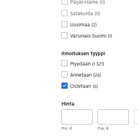
Päijät-Häme
(
0
)
Satakunta
(
0
)
Uusimaa
(
2
)
Varsinais-Suomi
(
1
)
Ilmoituksen tyyppi
Myydään
(
1 321
)
Annetaan
(
26
)
Ostetaan
(
6
)
Hinta
Min. €
Max. €