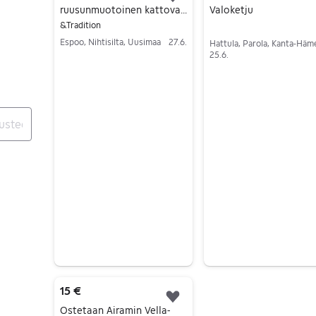
Lisää suosikiksi.
ruusunmuotoinen kattovalo
Valoketju
&Tradition
Espoo, Nihtisilta, Uusimaa
27.6.
Hattula, Parola, Kanta-Häm
25.6.
Siirry ilmoitukseen
Siirry ilmoitukseen
15 €
Lisää suosikiksi.
Ostetaan Airamin Vella-