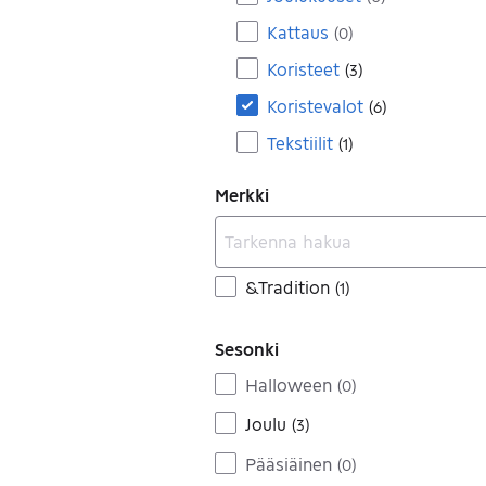
Kattaus
(
0
)
Koristeet
(
3
)
Koristevalot
(
6
)
Tekstiilit
(
1
)
Merkki
&Tradition
(
1
)
Sesonki
Halloween
(
0
)
Joulu
(
3
)
Pääsiäinen
(
0
)