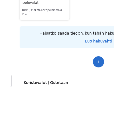
jouluvalot
Turku, Martti-Korppolaismäki, Varsinais-Suomi
13.6.
Siirry ilmoitukseen
Haluatko saada tiedon, kun tähän haku
Luo hakuvahti
1
Siv
Koristevalot | Ostetaan