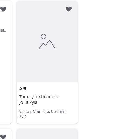
Lisää suosikiksi.
Lisää suosikiksi.
Oulu, Pateniemi, Pohjois-Pohjanmaa
5 €
Turha / rikkinäinen
joulukylä
Vantaa, Nikinmäki, Uusimaa
29.6.
Siirry ilmoitukseen