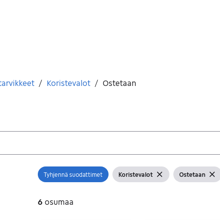
tarvikkeet
/
Koristevalot
/
Ostetaan
Tyhjennä suodattimet
Koristevalot
Ostetaan
Avaa suodatin
Näytä suodattimet
Tyhjennä suodatin
Näytä suodatt
Tyhj
6
osumaa