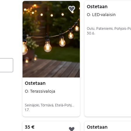
6 tulos(ta)
Ostetaan
Lisää suosikiksi.
O: LED-valaisin
30.6.
Siirry ilmoitukseen
Ostetaan
O: Terassivaloja
Seinäjoki, Törnävä, Etelä-Pohjanmaa
1.7.
Siirry ilmoitukseen
35 €
Ostetaan