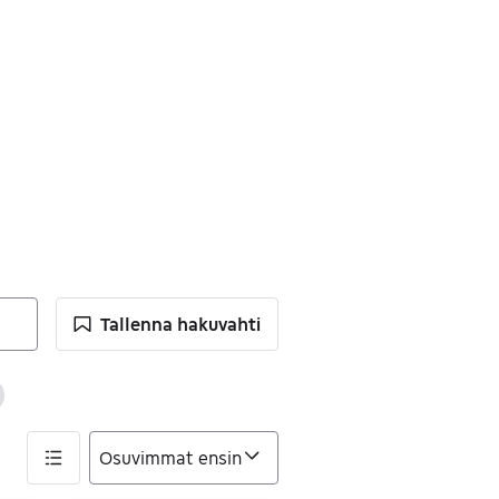
Tallenna hakuvahti
imet
ennä suodatin