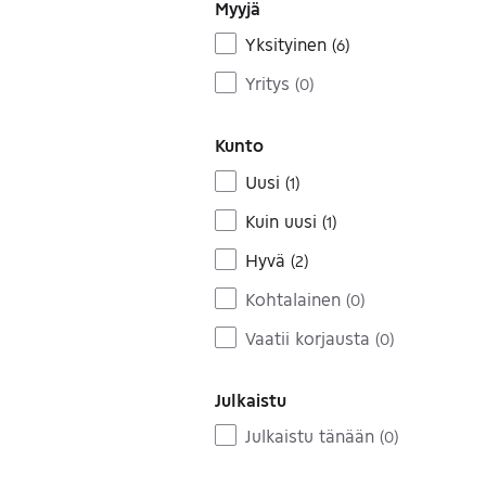
Myyjä
Yksityinen
(
6
)
Yritys
(
0
)
Kunto
Uusi
(
1
)
Kuin uusi
(
1
)
Hyvä
(
2
)
Kohtalainen
(
0
)
Vaatii korjausta
(
0
)
Julkaistu
Julkaistu tänään
(
0
)