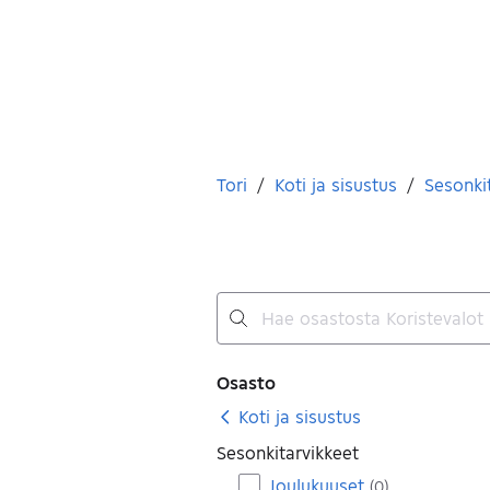
Olet tässä
Tori
/
Koti ja sisustus
/
Sesonki
Ei tuloksia
Suodattimet
Osasto
Koti ja sisustus
Sesonkitarvikkeet
Joulukuuset
(
0
)