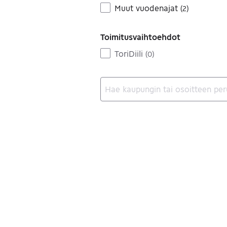
Muut vuodenajat
(
2
)
Toimitusvaihtoehdot
ToriDiili
(
0
)
Ei tuloksia