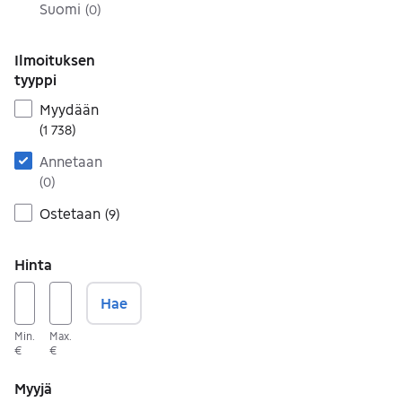
Suomi
(
0
)
Ilmoituksen
tyyppi
Myydään
(
1 738
)
Annetaan
(
0
)
Ostetaan
(
9
)
Hinta
Hae
Min.
Max.
€
€
Myyjä