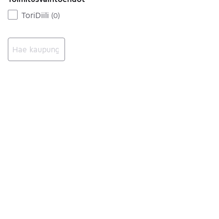
ToriDiili
(
0
)
Ei tuloksia