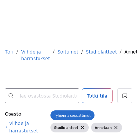
Olet tässä
Tori
/
Viihde ja
/
Soittimet
/
Studiolaitteet
/
Anne
harrastukset
Tutki-tila
Ei tuloksia
Suodattimet
Osasto
Tyhjennä suodattimet
Avaa suodatin
Viihde ja
Studiolaitteet
Annetaan
Näytä suodattimet
Tyhjennä suodatin
Näytä suodattimet
Tyhjennä 
harrastukset