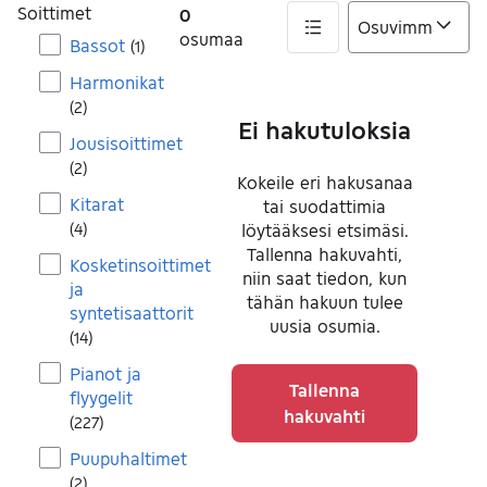
Soittimet
0
osumaa
Bassot
(
1
)
0 tulos(ta)
Harmonikat
(
2
)
Ei hakutuloksia
Jousisoittimet
(
2
)
Kokeile eri hakusanaa
Kitarat
tai suodattimia
(
4
)
löytääksesi etsimäsi.
Tallenna hakuvahti,
Kosketinsoittimet
niin saat tiedon, kun
ja
tähän hakuun tulee
syntetisaattorit
uusia osumia.
(
14
)
Pianot ja
Tallenna
flyygelit
hakuvahti
(
227
)
Puupuhaltimet
(
2
)