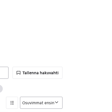
Tallenna hakuvahti
timet
jennä suodatin