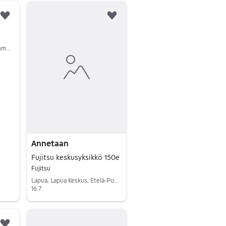
Lisää suosikiksi.
Lisää suosikiksi.
Oulu, Iinatti, Pohjois-Pohjanmaa
Annetaan
Fujitsu keskusyksikkö 150e
Fujitsu
Lapua, Lapua Keskus, Etelä-Pohjanmaa
16.7.
Siirry ilmoitukseen