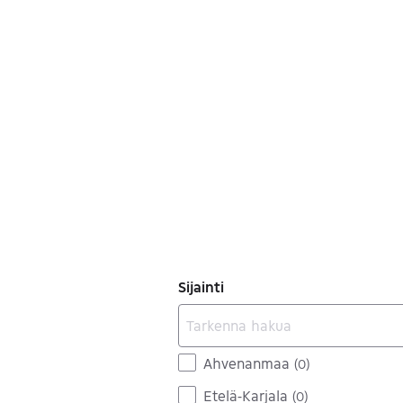
Sijainti
Ahvenanmaa
(
0
)
Etelä-Karjala
(
0
)