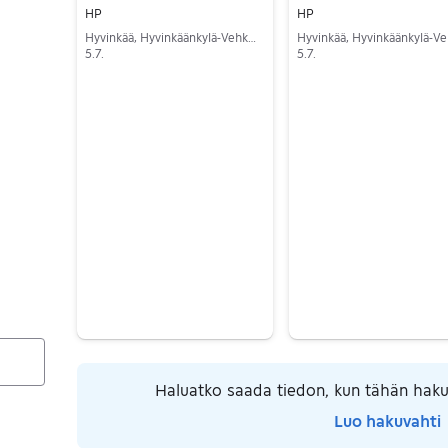
HP
HP
Hyvinkää, Hyvinkäänkylä-Vehkoja, Uusimaa
5.7.
5.7.
Siirry ilmoitukseen
Siirry ilmoitukseen
Haluatko saada tiedon, kun tähän haku
Luo hakuvahti