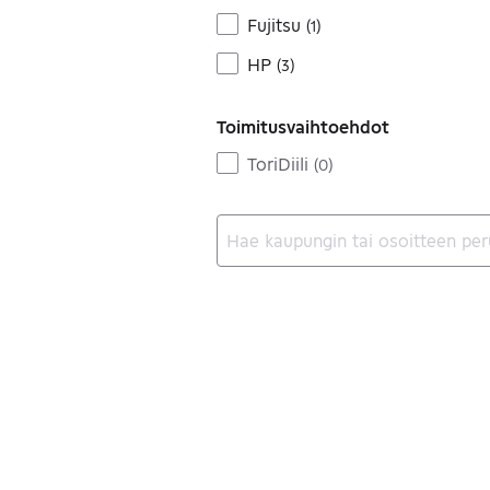
Fujitsu
(
1
)
HP
(
3
)
Toimitusvaihtoehdot
ToriDiili
(
0
)
Ei tuloksia