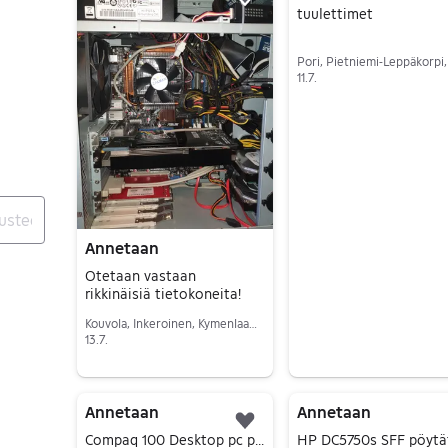
Lisää suosikiksi.
tuulettimet
11.7.
Siirry ilmoitukseen
Annetaan
Otetaan vastaan
rikkinäisiä tietokoneita!
Kouvola, Inkeroinen, Kymenlaakso
13.7.
Siirry ilmoitukseen
Annetaan
Annetaan
Lisää suosikiksi.
Compaq 100 Desktop pc pöytätietokone