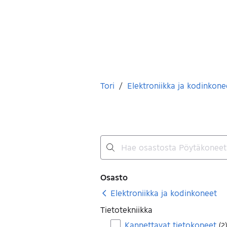
Olet tässä
Tori
/
Elektroniikka ja kodinkone
Ei tuloksia
Suodattimet
Osasto
Elektroniikka ja kodinkoneet
Tietotekniikka
Kannettavat tietokoneet
(
2
)