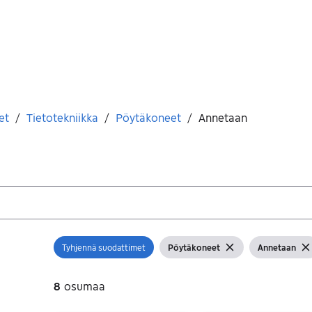
et
/
Tietotekniikka
/
Pöytäkoneet
/
Annetaan
Tyhjennä suodattimet
Pöytäkoneet
Annetaan
Avaa suodatin
Näytä suodattimet
Tyhjennä suodatin
Näytä suodat
Tyh
8
osumaa