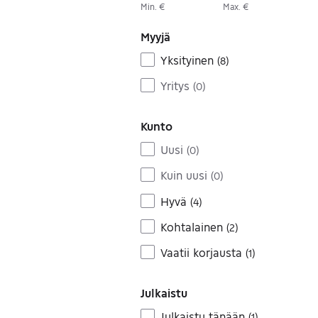
Min. €
Max. €
Myyjä
Yksityinen
(
8
)
Yritys
(
0
)
Kunto
Uusi
(
0
)
Kuin uusi
(
0
)
Hyvä
(
4
)
Kohtalainen
(
2
)
Vaatii korjausta
(
1
)
Julkaistu
Julkaistu tänään
(
1
)