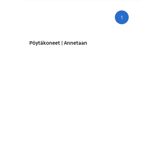
1
Siv
Pöytäkoneet | Annetaan