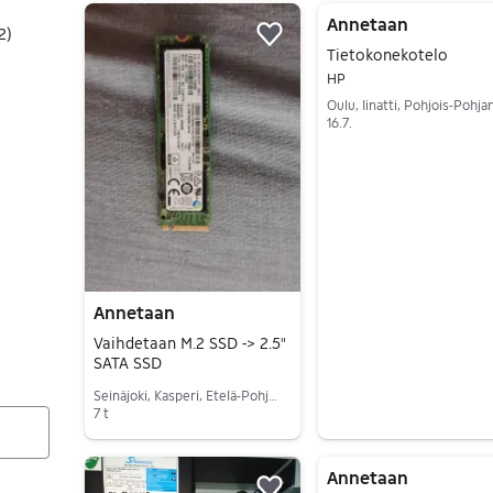
8 tulos(ta)
Annetaan
2
)
Lisää suosikiksi.
Tietokonekotelo
HP
16.7.
Siirry ilmoitukseen
Annetaan
Vaihdetaan M.2 SSD -> 2.5"
SATA SSD
Seinäjoki, Kasperi, Etelä-Pohjanmaa
7 t
Siirry ilmoitukseen
Annetaan