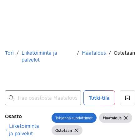
Olet tässä
Tori
/
Liiketoiminta ja
/
Maatalous
/
Ostetaan
palvelut
Tutki-tila
Ei tuloksia
Suodattimet
Osasto
Tyhjennä suodattimet
Maatalous
Avaa suodatin
Näytä suodattimet
Tyhjen
Liiketoiminta
Ostetaan
Näytä suodattimet
Tyhjennä suodatin
ja palvelut