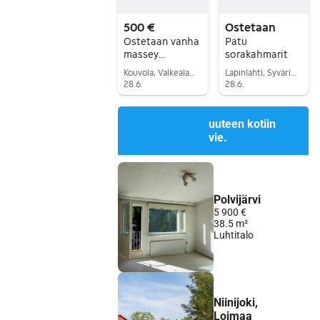
500 €
Ostetaan
Ostetaan vanha
Patu
massey
sorakahmarit
ferguson
Kouvola, Valkeala kk, Kymenlaakso
Lapinlahti, Syvärinpää, Pohjois-Savo
puimuri
28.6.
28.6.
Siirry ilmoitukseen
Siirry ilmoitukseen