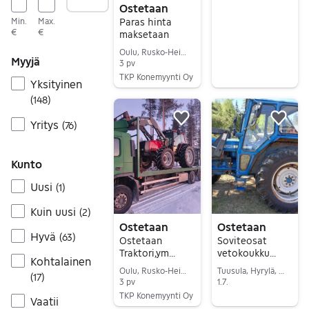
Ostetaan
Min.
Max.
Paras hinta
€
€
maksetaan
Oulu, Rusko-Heikinharju, Pohjois-Pohjanmaa
Myyjä
3 pv
TKP Konemyynti Oy
Yksityinen
Siirry ilmoitukseen
(
148
)
Yritys
Lisää suosikiksi.
Lisä
(
76
)
Kunto
Uusi
(
1
)
Kuin uusi
(
2
)
Ostetaan
Ostetaan
Hyvä
(
63
)
Ostetaan
Soviteosat
Traktori,ym
vetokoukku
Kohtalainen
koneet
takavanteet
Oulu, Rusko-Heikinharju, Pohjois-Pohjanmaa
Tuusula, Hyrylä, Uusimaa
(
17
)
3 pv
1.7.
TKP Konemyynti Oy
Siirry ilmoitukseen
Vaatii