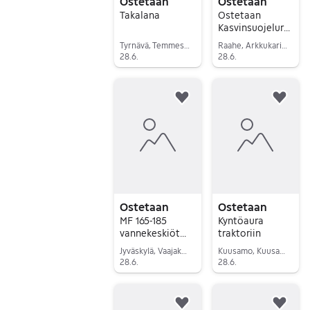
Ostetaan
Ostetaan
Takalana
Ostetaan
Kasvinsuojelurui
sku
Tyrnävä, Temmes, Pohjois-Pohjanmaa
Raahe, Arkkukari, Pohjois-Pohjanmaa
28.6.
28.6.
Siirry ilmoitukseen
Siirry ilmoitukseen
Lisää suosikiksi.
Lisä
Ostetaan
Ostetaan
MF 165-185
Kyntöaura
vannekeskiöt
traktoriin
34"
Jyväskylä, Vaajakoski, Keski-Suomi
Kuusamo, Kuusamo, Pohjois-Pohjanmaa
28.6.
28.6.
Siirry ilmoitukseen
Siirry ilmoitukseen
Lisää suosikiksi.
Lisä