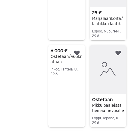
25 €
Marjalaarikoita/
laatikko/laatiko
ita
Espoo, Nupuri-Nuuksio, Uusimaa
29.6.
Siirry ilmoitukseen
6 000 €
Lisää suosikiksi.
Lisä
Ostetaan/vuokr
ataan
piennarmurskain
Inkoo, Tähtelä, Uusimaa
tai
29.6.
kesantomurskai
Siirry ilmoitukseen
n
Ostetaan
Pikku paaleissa
heinää hevosille
Loppi, Topeno, Kanta-Häme
29.6.
Siirry ilmoitukseen