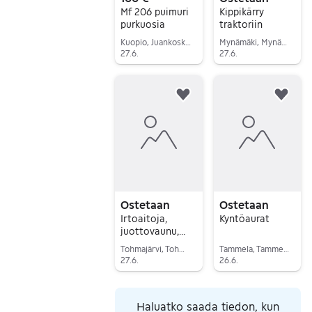
Mf 206 puimuri
Kippikärry
purkuosia
traktoriin
Kuopio, Juankoski Keskus, Pohjois-Savo
Mynämäki, Mynämäki Keskus, Varsinais-Suomi
27.6.
27.6.
Siirry ilmoitukseen
Siirry ilmoitukseen
Lisää suosikiksi.
Lisä
Ostetaan
Ostetaan
Irtoaitoja,
Kyntöaurat
juottovaunu,
ruokintakatos
Tohmajärvi, Tohmajärvi Keskus, Pohjois-Karjala
Tammela, Tammela Keskus, Kanta-Häme
vasikoille
27.6.
26.6.
Siirry ilmoitukseen
Siirry ilmoitukseen
Haluatko saada tiedon, kun