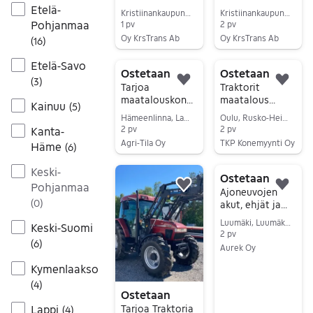
,Welger
Kääntöauroja
Etelä-
Kristiinankaupunki, Lapväärtti, Pohjanmaa
Kristiinankaupunki, Lapväärtti, Pohjanmaa
Paalaimia
,sarkaauroja
Pohjanmaa
1 pv
2 pv
Oy KrsTrans Ab
Oy KrsTrans Ab
(
16
)
Siirry ilmoitukseen
Siirry ilmoitukseen
Etelä-Savo
Ostetaan
Ostetaan
(
3
)
Lisää suosikiksi.
Lisä
Tarjoa
Traktorit
maatalouskonei
maatalous
Kainuu
(
5
)
ta myyntiin!
koneet
Hämeenlinna, Lammi kk, Kanta-Häme
Oulu, Rusko-Heikinharju, Pohjois-Pohjanmaa
ympäristö
2 pv
2 pv
Kanta-
koneet
Agri-Tila Oy
TKP Konemyynti Oy
Häme
(
6
)
Siirry ilmoitukseen
Siirry ilmoitukseen
Keski-
Ostetaan
Pohjanmaa
Lisää suosikiksi.
Lisä
Ajoneuvojen
(
0
)
akut, ehjät ja
rikkinäiset
Luumäki, Luumäki, Etelä-Karjala
Keski-Suomi
2 pv
(
6
)
Aurek Oy
Siirry ilmoitukseen
Kymenlaakso
(
4
)
Ostetaan
Lappi
Tarjoa Traktoria
(
4
)