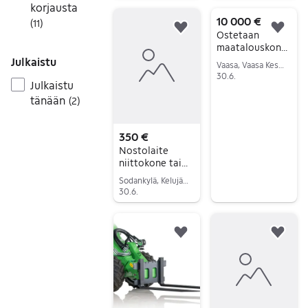
Siirry ilmoitukseen
korjausta
10 000 €
(
11
)
Lisää suosikiksi.
Lisä
Ostetaan
maatalouskonei
ta
Julkaistu
Vaasa, Vaasa Keskus, Pohjanmaa
30.6.
Julkaistu
Siirry ilmoitukseen
tänään
(
2
)
350 €
Nostolaite
niittokone tai
silppuri
Sodankylä, Kelujärvi, Lappi
30.6.
Siirry ilmoitukseen
Lisää suosikiksi.
Lisä