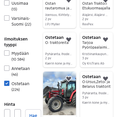
Uusimaa
Lisää suosikiksi.
Lisä
Ostan
Ostan Traktori
rautaromua ja
Etukuormaajalla
(
13
)
romu autoja
Joensuu, Kiihtelysvaara Keskus, Pohjois-Karjala
Alajärvi, Alajärvi Keskus, Etelä-Pohjanmaa
Varsinais-
2 pv
2 pv
Suomi
(
22
)
J.P.J Myller
RexPex
Siirry ilmoitukseen
Siirry ilmoitukseen
Ostetaan
Ostetaan
Ilmoituksen
Lisää suosikiksi.
Lisä
O: traktoreita
Tarjoa
tyyppi
Pyöröpaalaimia
Kovapaalaimia
Myydään
Pyhäranta, Ihode, Varsinais-Suomi
Kristiinankaupunki, Lapväärtti, Pohjanmaa
sekä Hinattavia
2 pv
3 pv
(
10 584
)
käärijöitä
Kaerin kone ja myynti
Oy KrsTrans Ab
Annetaan
Siirry ilmoitukseen
Siirry ilmoitukseen
(
46
)
Ostetaan
Lisää suosikiksi.
Lisä
O:Ursus,Zetor ja
Ostetaan
Belarus traktorit
(
224
)
Pyhäranta, Ihode, Varsinais-Suomi
3 pv
Kaerin kone ja myynti
Hinta
Siirry ilmoitukseen
Hae