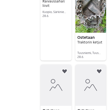
Lisää suosikiksi.
Lisä
Raivaussahan
liivit
Kuopio, Särkiniemi, Pohjois-Savo
28.6.
Siirry ilmoitukseen
Ostetaan
Traktorin ketjut
Tuusniemi, Tuusniemi Keskus, Pohjois-Savo
28.6.
Siirry ilmoitukseen
Lisää suosikiksi.
Lisä