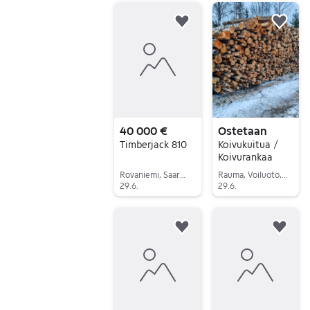
Lisää suosikiksi.
Lisä
40 000 €
Ostetaan
Timberjack 810
Koivukuitua /
Koivurankaa
Rovaniemi, Saarenkylä, Lappi
Rauma, Voiluoto, Satakunta
29.6.
29.6.
Siirry ilmoitukseen
Siirry ilmoitukseen
Lisää suosikiksi.
Lisä