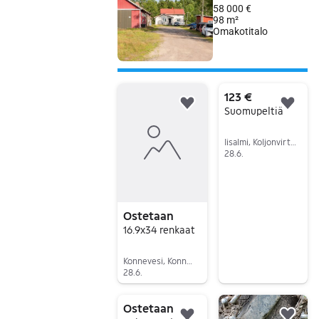
123 €
Lisää suosikiksi.
Lisä
Suomupeltiä
Iisalmi, Koljonvirta, Pohjois-Savo
28.6.
Siirry ilmoitukseen
Ostetaan
16.9x34 renkaat
Konnevesi, Konnevesi Keskus, Keski-Suomi
28.6.
Siirry ilmoitukseen
Ostetaan