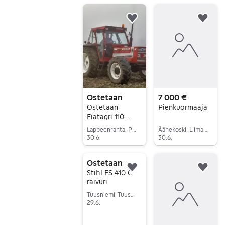
Siirry ilmoitukseen
Siirry ilmoitukseen
Lisää suosikiksi.
Lisä
Ostetaan
7 000 €
Ostetaan
Pienkuormaaja
Fiatagri 110-
90DT
Lappeenranta, Parkkarila-Harapainen-Reijola, Etelä-Karjala
Äänekoski, Liimattala, Keski-Suomi
30.6.
30.6.
Siirry ilmoitukseen
Siirry ilmoitukseen
Ostetaan
Lisää suosikiksi.
Lisä
Stihl FS 410 C
raivuri
Tuusniemi, Tuusniemi Keskus, Pohjois-Savo
29.6.
Siirry ilmoitukseen