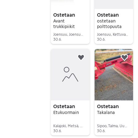
Ostetaan
Ostetaan
Avant
ostetaan
trukkipiikit
polttopuuta
Joensuu, Joensuu Keskus Pohjoinen, Pohjois-Karjala
Joensuu, Kettuvaara, Pohjois-Karjala
30.6.
30.6.
Siirry ilmoitukseen
Siirry ilmoitukseen
Lisää suosikiksi.
Lisä
Ostetaan
Ostetaan
Etukuormain
Takalana
Kalajoki, Metsä, Pohjois-Pohjanmaa
Sipoo, Talma, Uusimaa
30.6.
30.6.