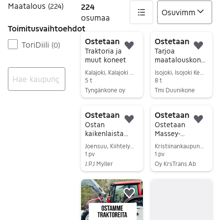
Maatalous
(
224
)
224
osumaa
Toimitusvaihtoehdot
224 tulos(ta)
Ostetaan
Ostetaan
ToriDiili
(
0
)
Lisää suosikiksi.
Lisä
Traktoria ja
Tarjoa
muut koneet
maatalouskonei
ta
Kalajoki, Kalajoki Keskus, Pohjois-Pohjanmaa
Isojoki, Isojoki Keskus, Etelä-Pohjanmaa
5 t
8 t
Tyngänkone oy
Tmi Duunikone
Ei tuloksia
Siirry ilmoitukseen
Siirry ilmoitukseen
Ostetaan
Ostetaan
Lisää suosikiksi.
Lisä
Ostan
Ostetaan
kaikenlaista
Massey-
maatalous
Ferguson
Joensuu, Kiihtelysvaara Keskus, Pohjois-Karjala
Kristiinankaupunki, Lapväärtti, Pohjanmaa
romua,
Leikkuupuimurei
1 pv
1 pv
ta (Koko Suomi)
J.P.J Myller
Oy KrsTrans Ab
Siirry ilmoitukseen
Siirry ilmoitukseen
Lisää suosikiksi.