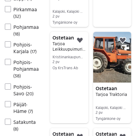
Pirkanmaa
Kalajoki, Kalajoki Keskus, Pohjois-Pohjanmaa
(
32
)
2 pv
Tyngänkone oy
Pohjanmaa
Siirry ilmoitukseen
(
18
)
Ostetaan
Lisää suosikiksi.
Lisä
Tarjoa
Pohjois-
Leikkuupuimurit,
Karjala
(
17
)
Perunapuimurit,
Kristiinankaupunki, Lapväärtti, Pohjanmaa
Paalaimet,Käärij
Pohjois-
2 pv
ät ym
Oy KrsTrans Ab
Pohjanmaa
maatalouskone
Siirry ilmoitukseen
(
38
)
et
Pohjois-
Ostetaan
Savo
(
20
)
Tarjoa Traktoria
Päijät-
Kalajoki, Kalajoki Keskus, Pohjois-Pohjanmaa
Häme
(
7
)
2 pv
Tyngänkone oy
Satakunta
Siirry ilmoitukseen
(
8
)
Ostetaan
Ostetaan