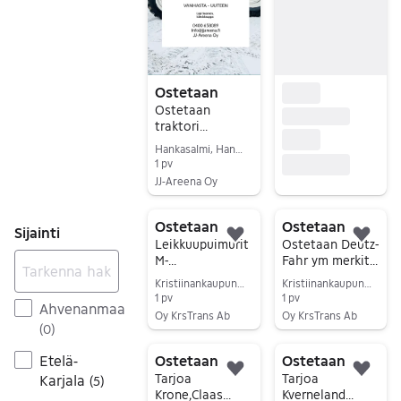
Ostetaan
Ostetaan
traktori
käteiskaupalla *
Hankasalmi, Hankasalmi Asemanseutu, Keski-Suomi
vanhasta -
1 pv
uuteen *
JJ-Areena Oy
Siirry ilmoitukseen
Ostetaan
Ostetaan
Sijainti
Lisää suosikiksi.
Lisä
Leikkuupuimurit
Ostetaan Deutz-
M-
Fahr ym merkit
F,Sampo,Deutz-
Leikkuupuimurei
Kristiinankaupunki, Lapväärtti, Pohjanmaa
Kristiinankaupunki, Lapväärtti, Pohjanmaa
Fahr,
ta,
1 pv
1 pv
Ahvenanmaa
Volvo,Claas,
Leikkuupuimuri
Oy KrsTrans Ab
Oy KrsTrans Ab
(
0
)
Siirry ilmoitukseen
Siirry ilmoitukseen
Ostetaan
Ostetaan
Etelä-
Lisää suosikiksi.
Lisä
Tarjoa
Tarjoa
Karjala
(
5
)
Krone,Claas
Kverneland