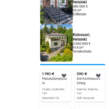
1 190 €
590 €
Lisää suosikiksi.
Lisä
Matalalämpöuu
Kiertoilmauuni
ni
Smeg
Urjala, Urjala Keskus, Pirkanmaa
Kaarina, Kaarina Keskus, Varsinais-Suomi
1 pv
1 pv
Splenden Oy
SKR Varaosat
Siirry ilmoitukseen
Siirry ilmoitukseen