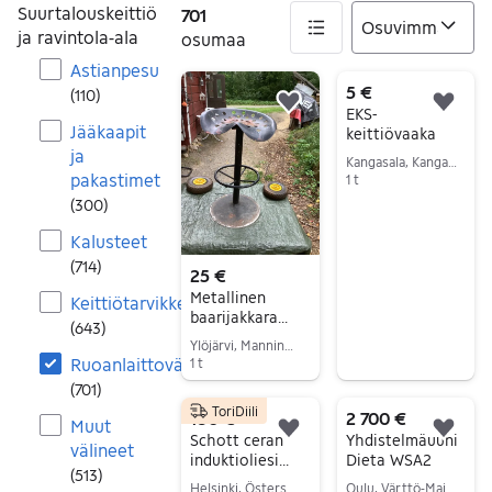
Suurtalouskeittiö
701
ja ravintola-ala
osumaa
Astianpesu
701 tulos(ta)
5 €
(
110
)
Lisää suosikiksi.
Lisä
EKS-
Jääkaapit
keittiövaaka
ja
Kangasala, Kangasala Keskus, Pirkanmaa
pakastimet
1 t
(
300
)
Siirry ilmoitukseen
Kalusteet
(
714
)
25 €
Metallinen
Keittiötarvikkeet
baarijakkara
(
643
)
traktorin
Ylöjärvi, Manninmäki-Haavisto, Pirkanmaa
istuimella
Ruoanlaittovälineet
1 t
(
701
)
Siirry ilmoitukseen
ToriDiili
180 €
2 700 €
Muut
Lisää suosikiksi.
Lisä
Schott ceran
Yhdistelmäuuni
välineet
induktioliesi
Dieta WSA2
(
513
)
3500W
Helsinki, Östersundom, Uusimaa
Oulu, Värttö-Maikkula, Pohjois-Pohjanmaa