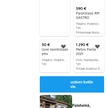
590 €
Paistotaso RM
GASTRO
Ylöjärvi, Poikelus, Pirkanmaa
1 pv
Pirkanmaan Koulutuspalvelut
Siirry ilmoitukseen
50 €
1 290 €
Lisää suosikiksi.
Lisä
Uuni ravintolaan
Metos Parila
yms
2021
Utajärvi, Utajärvi Keskus, Pohjois-Pohjanmaa
Oulu, Haukipudas Keskus, Pohjois-Pohjanmaa
1 pv
1 pv
Putaan Kuljetus Duo Oy / Putaan Ravintolakaluste
Siirry ilmoitukseen
Siirry ilmoitukseen