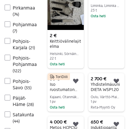
Bistro liekkipata
Liminka, Liminka Keskus, Pohjois-Pohjanmaa
Pirkanmaa
3 l
23 t
(
74
)
Osta heti
Siirry ilmoitukseen
Pohjanmaa
(
7
)
2 €
Pohjois-
Keittiövälinelajit
elma
Karjala
(
21
)
Helsinki, Sörnäinen, Uusimaa
Pohjois-
22 t
Pohjanmaa
Osta heti
(
122
)
Siirry ilmoitukseen
ToriDiili
50 €
2 700 €
Pohjois-
Lisää suosikiksi.
Lisä
Iso
Yhdistelmäuuni
Savo
(
35
)
ruostumaton
DIETA WSP1.20
teräs kattila
Kajaani, Otanmäki-Kytökoski, Kainuu
Oulu, Värttö-Maikkula, Pohjois-Pohjanmaa
Päijät-
n.35l
1 pv
1 pv
Häme
(
28
)
Osta heti
Reta-Myynti Oy
Satakunta
Siirry ilmoitukseen
Siirry ilmoitukseen
(
44
)
4 000 €
650 €
Lisää suosikiksi.
Lisä
Metos HCPC10
Induktioparila