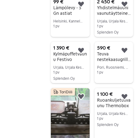
99 €
2 450 €
Lisää suosikiksi.
Lisä
Lämpölevy - 3
Yhdistelmäuuni
Gn astiat
vaunutäytteinen
Electrlolux Air-
Helsinki, Kannelmäki, Uusimaa
Urjala, Urjala Keskus, Pirkanmaa
O-Steam
1 pv
1 pv
Splenden Oy
Siirry ilmoitukseen
Siirry ilmoitukseen
1 390 €
590 €
Lisää suosikiksi.
Lisä
Kylmäpuffetvaun
Teuva
u Festivo
nestekaasugrilli
ruostumaton
Urjala, Urjala Keskus, Pirkanmaa
Pori, Ruosniemi, Satakunta
teräs
1 pv
1 pv
Splenden Oy
Siirry ilmoitukseen
Siirry ilmoitukseen
ToriDiili
1 100 €
Lisää suosikiksi.
Lisä
Ruoankuljetusva
unu Thermobox
Urjala, Urjala Keskus, Pirkanmaa
1 pv
Splenden Oy
Siirry ilmoitukseen