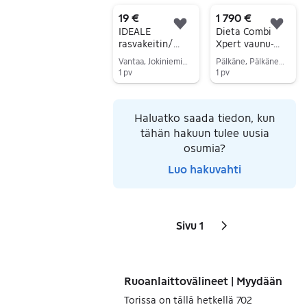
Siirry ilmoitukseen
19 €
1 790 €
Lisää suosikiksi.
Lisä
IDEALE
Dieta Combi
rasvakeitin/
Xpert vaunu-
friteerauskeitin
uuni
Vantaa, Jokiniemi, Uusimaa
Pälkäne, Pälkäne Keskus, Pirkanmaa
1 pv
1 pv
Siirry ilmoitukseen
Siirry ilmoitukseen
Haluatko saada tiedon, kun
tähän hakuun tulee uusia
osumia?
Luo hakuvahti
Sivu 1
Sivut
Seuraava sivu
kuvake
,
Ruoanlaittovälineet | Myydään
Torissa on tällä hetkellä 702