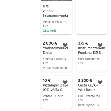
6 €
vanha
tasapainovaaka
Helsinki, Pikku Huopalahti, Uusimaa
1 pv
Osta heti
Siirry ilmoitukseen
2 800 €
375 €
Lisää suosikiksi.
Lisä
Yhdistelmäuuni
Instrumentarium
Dieta
Finnking 125 S
suurkeittiöpata
Ylöjärvi, Poikelus, Pirkanmaa
Pori, Ruosniemi, Satakunta
+lohkokorit .
1 pv
1 pv
Pirkanmaan Koulutuspalvelut
Siirry ilmoitukseen
Siirry ilmoitukseen
10 €
3 200 €
Lisää suosikiksi.
Lisä
Pizzalapio 2 kpl
Casta CC/04
10€, Wilfa &
Wok-liesi /
Mustang
kaasuwok
Vantaa, Leinelä, Uusimaa
Oulu, Värttö-Maikkula, Pohjois-Pohjanmaa
1 pv
1 pv
Reta-Myynti Oy
Siirry ilmoitukseen