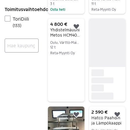
pöytämalli
3 t
11 t
Toimitusvaihtoehdot
Osta heti
Reta-Myynti Oy
Siirry ilmoitukseen
Siirry ilmoitukseen
ToriDiili
4 800 €
(
133
)
Lisää suosikiksi.
Yhdistelmäuuni
Metos HCM40
suurkeittiöön
Oulu, Värttö-Maikkula, Pohjois-Pohjanmaa
12 t
Reta-Myynti Oy
Ei tuloksia
Siirry ilmoitukseen
2 590 €
Lisää suosikiksi.
Lisä
Hatco Paahdin
ja Lämpökaappi