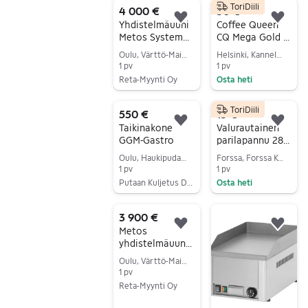
ToriDiili
4 000 €
50 €
Lisää suosikiksi.
Lisä
Yhdistelmäuuni
Coffee Queen
Metos System
CQ Mega Gold A
Rational HCD20
kahvinkeitin
Oulu, Värttö-Maikkula, Pohjois-Pohjanmaa
Helsinki, Kannelmäki, Uusimaa
suurkeittiöön
2200W
1 pv
1 pv
Reta-Myynti Oy
Osta heti
Siirry ilmoitukseen
Siirry ilmoitukseen
ToriDiili
550 €
15 €
Lisää suosikiksi.
Lisä
Taikinakone
Valurautainen
GGM-Gastro
parilapannu 28 x
19 cm
Oulu, Haukipudas Keskus, Pohjois-Pohjanmaa
Forssa, Forssa Keskus, Kanta-Häme
puualustalla
1 pv
1 pv
Putaan Kuljetus Duo Oy / Putaan Ravintolakaluste
Osta heti
Siirry ilmoitukseen
Siirry ilmoitukseen
3 900 €
Lisää suosikiksi.
Lisä
Metos
yhdistelmäuuni
System Rational
Oulu, Värttö-Maikkula, Pohjois-Pohjanmaa
HCD20
1 pv
Reta-Myynti Oy
Siirry ilmoitukseen