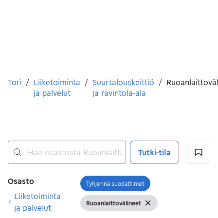
Olet tässä
Tori
/
Liiketoiminta
/
Suurtalouskeittiö
/
Ruoanlaittovä
ja palvelut
ja ravintola-ala
Tutki-tila
Ei tuloksia
Suodattimet
Osasto
Tyhjennä suodattimet
Avaa suodatin
Liiketoiminta
Ruoanlaittovälineet
Näytä suodattimet
Tyhjennä suodatin
ja palvelut