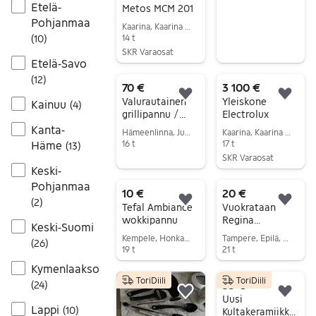
Etelä-
Metos MCM 201
Pohjanmaa
Kaarina, Kaarina Keskus, Varsinais-Suomi
(
10
)
14 t
SKR Varaosat
Etelä-Savo
Siirry ilmoitukseen
(
12
)
70 €
3 100 €
Lisää suosikiksi.
Lisä
Valurautainen
Yleiskone
Kainuu
(
4
)
grillipannu /
Electrolux
Kolme erilaista
Kanta-
Hämeenlinna, Jukola, Kanta-Häme
Kaarina, Kaarina Keskus, Varsinais-Suomi
Häme
16 t
17 t
(
13
)
SKR Varaosat
Siirry ilmoitukseen
Keski-
Siirry ilmoitukseen
Pohjanmaa
10 €
20 €
(
2
)
Lisää suosikiksi.
Lisä
Tefal Ambiance
Vuokrataan
wokkipannu
Regina
Keski-Suomi
kahvinkeitin /
Kempele, Honkanen, Pohjois-Pohjanmaa
Tampere, Epilä, Pirkanmaa
(
26
)
perkolaattori
19 t
21 t
ruostumaton
Siirry ilmoitukseen
Siirry ilmoitukseen
Kymenlaakso
teräs
ToriDiili
ToriDiili
55 €
(
24
)
Lisää suosikiksi.
Lisä
Uusi
Lappi
(
10
)
Kultakeramiikka