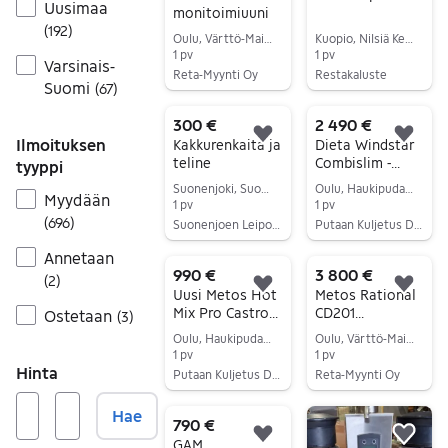
Uusimaa
monitoimiuuni
(
192
)
Oulu, Värttö-Maikkula, Pohjois-Pohjanmaa
Kuopio, Nilsiä Keskus, Pohjois-Savo
1 pv
1 pv
Varsinais-
Reta-Myynti Oy
Restakaluste
Suomi
(
67
)
Siirry ilmoitukseen
Siirry ilmoitukseen
300 €
2 490 €
Lisää suosikiksi.
Lisä
Ilmoituksen
Kakkurenkaita ja
Dieta Windstar
teline
Combislim -
tyyppi
yhdistelmäuuni
Suonenjoki, Suonenjoki Keskus, Pohjois-Savo
Oulu, Haukipudas Keskus, Pohjois-Pohjanmaa
Myydään
1 pv
1 pv
(
696
)
Suonenjoen Leipomotuote Ky
Putaan Kuljetus Duo Oy / Putaan Ravintolakaluste
Siirry ilmoitukseen
Siirry ilmoitukseen
Annetaan
990 €
3 800 €
(
2
)
Lisää suosikiksi.
Lisä
Uusi Metos Hot
Metos Rational
Mix Pro Castro
CD201
Ostetaan
(
3
)
Termokutteri
yhdistelmäuuni
Oulu, Haukipudas Keskus, Pohjois-Pohjanmaa
Oulu, Värttö-Maikkula, Pohjois-Pohjanmaa
1 pv
1 pv
Hinta
Putaan Kuljetus Duo Oy / Putaan Ravintolakaluste
Reta-Myynti Oy
Siirry ilmoitukseen
Siirry ilmoitukseen
Hae
790 €
Lisää suosikiksi.
Lisä
GAM