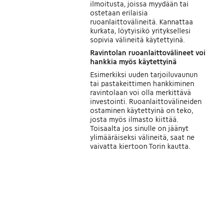
ilmoitusta, joissa myydään tai
ostetaan erilaisia
ruoanlaittovälineitä. Kannattaa
kurkata, löytyisikö yrityksellesi
sopivia välineitä käytettyinä.
Ravintolan ruoanlaittovälineet voi
hankkia myös käytettyinä
Esimerkiksi uuden tarjoiluvaunun
tai pastakeittimen hankkiminen
ravintolaan voi olla merkittävä
investointi. Ruoanlaittovälineiden
ostaminen käytettyinä on teko,
josta myös ilmasto kiittää.
Toisaalta jos sinulle on jäänyt
ylimääräiseksi välineitä, saat ne
vaivatta kiertoon Torin kautta.