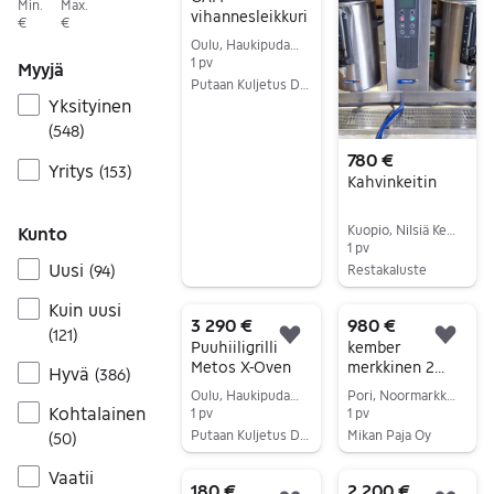
Min.
Max.
vihannesleikkuri
€
€
Oulu, Haukipudas Keskus, Pohjois-Pohjanmaa
1 pv
Myyjä
Putaan Kuljetus Duo Oy / Putaan Ravintolakaluste
Yksityinen
Siirry ilmoitukseen
(
548
)
780 €
Yritys
(
153
)
Kahvinkeitin
Kuopio, Nilsiä Keskus, Pohjois-Savo
Kunto
1 pv
Uusi
Restakaluste
(
94
)
Siirry ilmoitukseen
Kuin uusi
3 290 €
980 €
(
121
)
Lisää suosikiksi.
Lisä
Puuhiiligrilli
kember
Metos X-Oven
merkkinen 2
Hyvä
(
386
)
nopeuksinen
Oulu, Haukipudas Keskus, Pohjois-Pohjanmaa
Pori, Noormarkku Keskus, Satakunta
pumppu
Kohtalainen
1 pv
1 pv
taikinakone 60
Putaan Kuljetus Duo Oy / Putaan Ravintolakaluste
Mikan Paja Oy
(
50
)
lit
Siirry ilmoitukseen
Siirry ilmoitukseen
Vaatii
180 €
2 200 €