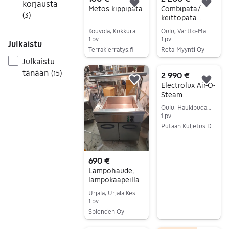
korjausta
Lisää suosikiksi.
Lisä
Metos kippipata
Combipata/
(
3
)
keittopata
Metos Proveno
Kouvola, Kukkuramäki, Kymenlaakso
Oulu, Värttö-Maikkula, Pohjois-Pohjanmaa
Cool 60E
1 pv
1 pv
Julkaistu
Terrakierratys.fi
Reta-Myynti Oy
Julkaistu
Siirry ilmoitukseen
Siirry ilmoitukseen
tänään
(
15
)
2 990 €
Lisää suosikiksi.
Lisä
Electrolux Air-O-
Steam
Yhdistelmäuuni
Oulu, Haukipudas Keskus, Pohjois-Pohjanmaa
1 pv
Putaan Kuljetus Duo Oy / Putaan Ravintolakaluste
Siirry ilmoitukseen
690 €
Lämpöhaude,
lämpökaapeilla
Urjala, Urjala Keskus, Pirkanmaa
1 pv
Splenden Oy
Siirry ilmoitukseen