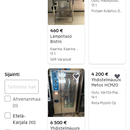
Oulu, Haukipudas Keskus, Pohjois-Pohjanmaa
13 t
Putaan Kuljetus Duo Oy / Putaan Ravintolakaluste
Siirry ilmoitukseen
460 €
Lämpötaso
Bistro
Kaarina, Kaarina Keskus, Varsinais-Suomi
13 t
SKR Varaosat
Siirry ilmoitukseen
4 200 €
Sijainti
Lisää suosikiksi.
Lisä
Yhdistelmäuuni
Metos HCM20
Oulu, Värttö-Maikkula, Pohjois-Pohjanmaa
14 t
Ahvenanmaa
Reta-Myynti Oy
(
0
)
Siirry ilmoitukseen
Etelä-
Karjala
6 500 €
(
10
)
Yhdistelmäuuni